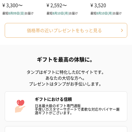
価格帯の近いプレゼントをもっと見る
コットン巾着 【誕生
コットン巾着 【誕生
コットン巾着 
日】（グレー）S（550
日】（スモーキーピン
とう】 S（55
円）
ク）S（550円）
ギフトを最高の体験に。
タンプはギフトに特化したECサイトです。
のしカード
あなたの大切な方へ。
プレゼントはタンプがお手伝いします。
商品の形質上、のしを直接添付できない商品にのし風のカードを
同梱します。
※のし下はご記入いただけません。
ギフトにおける信頼
※カードのデザインは一部変更する場合があります。
日本最大級のギフト専門通販
手厚いカスタマーサポートで柔軟な対応やバイヤー厳
選ギフトがございます。