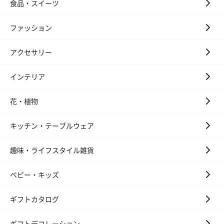
食品・スイーツ
ファッション
アクセサリー
インテリア
フラワーテディベア
テディベア（バニラ）
テディベア（
花・植物
（2,390円）
（1,760円）
ル）（1,760円
キッチン・テーブルウェア
趣味・ライフスタイル雑貨
紅茶・コーヒー・スイーツ
紅茶・コーヒー・スイーツを同梱してお届けいたします。ギフト
ベビー・キッズ
への＋αにおすすめです。
ギフトカタログ
ギフトデコレーション