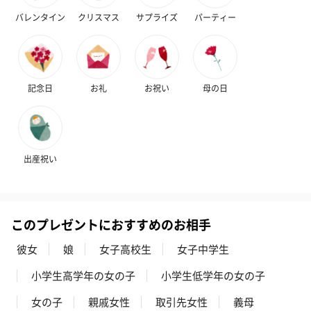
バレンタイン
クリスマス
サプライズ
パーティー
生花
生花のブーケを同梱します。
※9-15時にご注文いただく場合、最短のお届け可能日が通常より
記念日
お礼
お祝い
母の日
も1日遅くなります。
出産祝い
このプレゼントにおすすめのお相手
シーズンブーケ（ひま
ブーケ（ホワイトグリ
ブーケ（ピン
わり）（1,880円）
ーン）（1,650円）
（1,650円）
彼女
娘
女子高校生
女子中学生
小学生高学年の女の子
小学生低学年の女の子
ドライフラワー・プリザーブドフラワー
女の子
親戚女性
取引先女性
義母