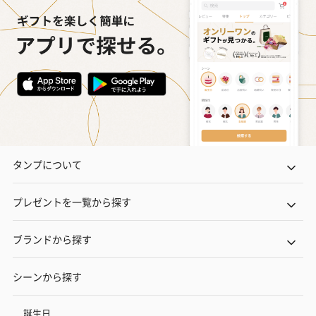
（1,100円）
レープフルーツ）
ッシュローズ）（
（2,145円）
円）
リラックスグッズ
リラックスグッズを同梱してお届けします。
タンプについて
プレゼントを一覧から探す
かき氷入浴剤4点セット
かき氷入浴剤4点セット
バスフラワー
ブランドから探す
（ブルー）（748円）
（イエロー）（748円）
【Thank you】
円）
シーンから探す
誕生日