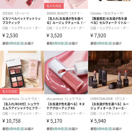
香港発コスメブランド「Kailijumei（カイリジュメイ）」
香港発コスメブランド
本物のお花をリップに使用した特徴的な商品を発売し、世界で一
躍有名になったブランド。本物のお花を使用しているため同じ商
品はなく、手作業による製造。量産ができない希少価値の高い商
品を展開中。そのため、ギフトで使用されるお客様が多いブラン
ドです。
また、高い技術力を生かしたメイクアップ商品も展開しており、
今後も注目のブランドです。見た目の可愛さだけでなく、品質
性、機能性が更に優れた商品を多数ご用意しています。
タンプの取り扱いは正規品のみ！ご安心ください