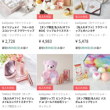
ラワー
・光沢のあるリボンで引き出すスライド式
・箱内側の底面に隠れされたメッセージ（loveme）
・蝶のデザインが現れるサプライズ付き
※箱内側のスポンジを取り出すと現れます。
・小物入れとしてリユース可能
あなただけの色に染まるマジックカラー・ティントリップ
唇のpH（酸性・アルカリ性）によって色が変わるマジックカラー
リップ。リップは透明ですが、唇に付ければじゅわっとピンクに
色づきます。
また色味は水分、体温、pHの状態に応じて複合的に変化します。
例えば、体温が高い場合はピンクの色味が強く出る、といったよ
うな変化があります。一本で様々な表情を見せてくれる魅惑のリ