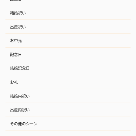
ハンドタオル・ハンカチ
結婚祝い
ハンドタオル・ハンカチを同梱してお届けいたします。ギフトへ
の＋αにおすすめです。
出産祝い
お中元
記念日
結婚記念日
お礼
花束ハンドタオル（ピ
花束ハンドタオル（ブ
花束ハンドタ
ンク）（1,760円）
ルー）（1,760円）
ワイト）（1,7
結婚内祝い
出産内祝い
キャンドル・お香
その他のシーン
キャンドル・お香を同梱してお届けいたします。