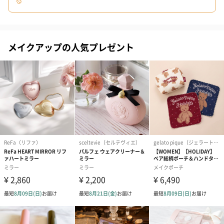
アや小物入れとしても使えるよう、細部に至るまでこだわり抜き
ました。自分へのご褒美はもちろん、贈り物としてもおすすめで
す。
メイクアップの人気プレゼント
商品詳細情報
サイズ
（本体）直径径23mm×高さ76mm
（パッケージ）高さ102mm幅43×奥行27mm
成分
パルミチン酸エチルヘキシル、ポリイソブテン、リン
ゴ酸ジイソステアリル、イソステアリン酸、ジブチル
ラウロイルグルタミド、ジブチルエチルヘキサノイル
グルタミド、オリーブ果実油、ブドウ種子油、ホホバ
種子油、トコフェロール、メチルパラベン、ラベンダ
ー油、金、香料｢+/-｣、赤231、紫201、赤225、赤
223、緑202
セット内容
本体×1
内容量
3.8g