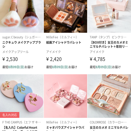
備考
オイルなどの成分を含む商品は、航空危険物に含まれ
るため航空機に搭載することができません。そのため
離島などの航空便を使用する地域にお住まいのかたへ
お届けの場合は、船便に変更するため1週間前後お届け
が遅くなる可能性がございます。
商品オプション情報
お届けボックスオプション
配送用のダンボールを装飾いたします。お相手のご住所に直接お
送りする際に人気のオプションです。お相手に直接手渡しする場
合は、紙袋との併用もおすすめです。