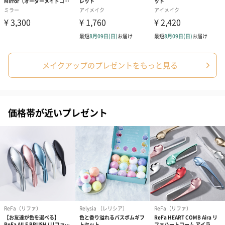
ダンボール装飾（ひま
ダンボール装飾（チュ
ダンボール装
わり）（720円）
ーリップ）（720円）
イトピンク×
ト）（580円）
メイクアップのプレゼントをもっと見る
名入れ（漢字、ひらがな不可）
※写真は一例です。また、レーザー彫刻で加工しておりますの
価格帯が近いプレゼント
で、加工時の色や見た目などは商品の材質により変わります。
（漢字、ひらがな不可）
あり（590円）