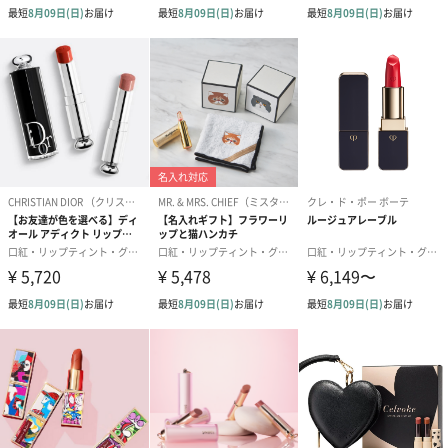
注意事項
・製造時期やロットにより、お花のお色味の濃淡に若干差が出る
場合がございます。予めご了承ください。
・リップの中のお花は本物のドライフラワーのため、個体差がご
ざいます。お花の見た目によるご交換ご返品は受けたまわってお
りません。
・リップの中の気泡は不良品ではなく、手作りのためお花挿入の
際に入るものです。
・当商品は寒さや湿気に少し弱いため、出荷時は透明度の高い状
態で発送させて頂いておりますが、環境や季節によりリップクリ
ーム本体がピンクに色づく場合がございます。
・光の加減でお花のお色が写真とは若干異なって見える場合がご
ざいます。
※ドライヤーで温風を少しあてると綺麗な透明に戻りますのでお
試し下さい。
・画像はイメージです。外箱の絵柄は多少位置が変わることがご
ざいます。