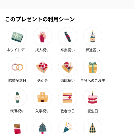
絵本&うさぎ（ピンク）
ノンカフェインフルー
葉酸入りデカ
（2,702円）
ツティー（562円）
ヒー（875円）
このプレゼントの利用シーン
結婚祝いちょい足しギフト
結婚祝いギフトへの＋αにおすすめです。新生活を彩るギフトオプ
ホワイトデー
成人祝い
卒業祝い
昇進祝い
ションをご用意いたしました。
商品と同梱してお届けいたします。
結婚記念日
送別会
退職祝い
自分へのご褒美
就職祝い
入学祝い
敬老の日
誕生日
ブライダルロリポップ
ブライダルロリポップ
夫婦箸と箸置
ドレス（いちご味)
タキシード（コーラ味)
（2,420円）
（1,122円）
（1,122円）