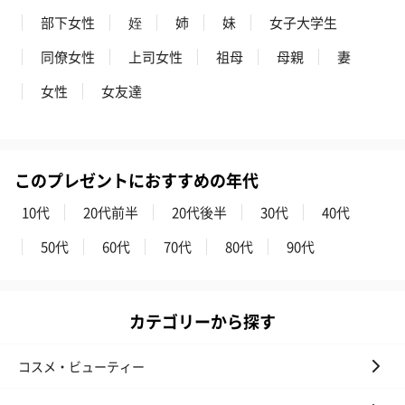
自然のお花で作ったドライフラワー・プリザーブドフラワーを同
部下女性
姪
姉
妹
女子大学生
梱します。
一部花材が写真と異なる場合がございます。予めご了承くださ
同僚女性
上司女性
祖母
母親
妻
い。パッケージに入れてお届けします。
女性
女友達
このプレゼントにおすすめの年代
10代
20代前半
20代後半
30代
40代
プリザーブドフラワー
プリザーブドフラワー
アミュレット 
50代
60代
70代
80代
90代
ブーケ（ピンク）
ブーケ（ブルー）
ク）（1,500円
（2,580円）
（2,580円）
カテゴリーから探す
ぬいぐるみ
コスメ・ビューティー
愛らしいぬいぐるみを同梱してお届けします。
誕生日・記念日・出産祝いなどのシーンにおすすめです。