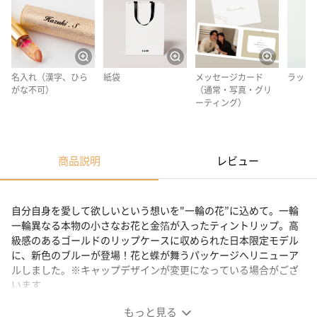
名入れ（漢字、ひら
紙袋
メッセージカード
ラッピ
がな不可）
（通常・写真・グリ
ーティング）
商品説明
レビュー
自分自身を愛して欲しいという想いを"一輪の花”に込めて。一輪
一輪異なる本物の小さなお花と金箔が入ったティントリップ。高
級感のあるゴールドのリップケースに収められた日本限定モデル
に、新色のブルーが登場！花と蝶が舞うパッケージへリニューア
ルしました。※キャップデザインが変更になっている場合がござ
います
もっと見る