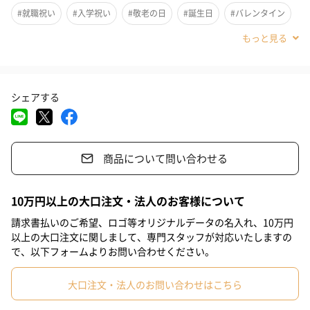
#就職祝い
#入学祝い
#敬老の日
#誕生日
#バレンタイン
#クリスマス
#サプライズ
#パーティー
#記念日
#お礼
高級感のあるゴールドのリップケースに収められた、日本限定の
#お祝い
#母の日
#出産祝い
#彼女
#娘
#女子高校生
高品質なハイエンドモデルです。
シェアする
#女子中学生
#小学生高学年の女の子
#小学生低学年の女の子
・煌めくゴールドのリップケース
・リップスティックの透明度がUP
#女の子
#親戚女性
#取引先女性
#義母
#部下女性
・国産メーカーの成分を多く使用
商品について問い合わせる
#姪
#姉
#妹
#女子大学生
#同僚女性
#上司女性
・天然保湿成分をそのまま配合
#祖母
#母親
#妻
#女性
#女友達
#10代
10万円以上の大口注文・法人のお客様について
#20代前半
#20代後半
#30代
#40代
#50代
#60代
請求書払いのご希望、ロゴ等オリジナルデータの名入れ、10万円
名前やメッセージを刻印できます。
以上の大口注文に関しまして、専門スタッフが対応いたしますの
#70代
#80代
#90代
で、以下フォームよりお問い合わせください。
刻印対応の商品です。大切な人のお名前や、メッセージを刻印で
大口注文・法人のお問い合わせはこちら
きます。