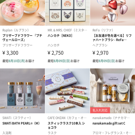
メッセージカードや封筒のデザインは一部変更する場合がありま
す。
写真付きメッセージカ
写真付きメッセージカ
【誕生日】Hap
ード（680円）
ード（Thank you）ピ
Birthday ホ
ンク（680円）
刷なし）（11
ラッピング
ギフトラッピングを施してお届けします。