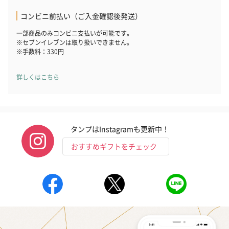
コンビニ前払い（ご入金確認後発送）
一部商品のみコンビニ支払いが可能です。
ゼリーバウム カット
麦わらパンダバウム
3層デザート 
※セブンイレブンは取り扱いできません。
（レモン＆紅茶）（432
（バナナ味）（540円）
ェ〜国産フル
※手数料：330円
円）
り〜 3号（86
詳しくはこちら
スキンケアグッズ
スキンケアグッズを同梱してお届けします。
タンプはInstagramも更新中！
おすすめギフトをチェック
ハンドクリーム3本セッ
シャワージェル＆ハン
シャワージェ
ト【ありがとう】
ドクリーム（ピンクグ
ドクリーム（