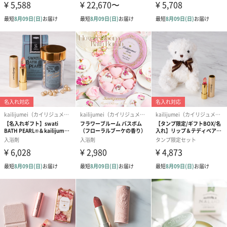
ップです。
どんなピンクになるかはあなた次第。大好きなあの人と食事をし
た後は、唇もいつもと違うあなた色に変わるかもしれませんね。
※塗り始めから１分ほどでしっかりと発色するため、塗りすぎに
ご注意ください。ひと塗りした後に塗り直したい場合、しばらく
待ってから色味を確認することをおすすめします。
また、食べても飲んでも落ちにくいのがティントリップの特色。
ティントリップとは、唇を染め上げ色素を定着させる口紅のこ
と。従来の「塗る」リップと比べて、「染まる」ティントリップ
は塗っている感覚が無いほど、自然な塗り心地と発色が特徴で
す。これ一本でも、他の口紅の下地にも。マスクメイクでも落ち
にくいティントリップです。お化粧直しに頻繁に行けないような
フォーマルなお食事の前にも、安心してご使用いただけます。