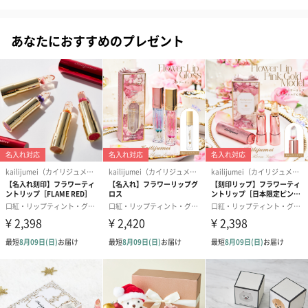
〜 花と蝶が舞う小箱に、大切な思いを込めて 〜
あなたにおすすめのプレゼント
Kailijumei（カイリジュメイ）を代表する「フラワーリップ 日本
限定ゴールドケースモデル」の外箱パッケージが、贈り手の気持
ちを後押しするような、ぬくもり溢れるデザインに生まれ変わり
ました。
手にした瞬間の感動をいつまでも思い返せるよう、長く愛してい
ただきたいという願いを込めて…。
大切な人への贈り物にはもちろん、ご自身へのプレゼントにもお
すすめです。
・しっとりとやわらかく手になじむ質感
・贅沢に散りばめられた金の箔押し&目を引くボリュームのあるフ