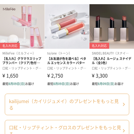
「カイリジュメイ」は香港発のコスメブランドです。”人気ブラン
ドだから、非正規品も流通しているのでは？” そんな不安の声をお
伺いすることがあります。
タンプで取り扱っているカイリジュメイの商品はすべて正規品で
す。安心してお買い求めください。安全・安心にお使いいただけ
るよう、日本での販売においては成分の大部分が日本メーカー由
来の成分に変更されています。産地にこだわった天然成分です。
大切なあの人への贈り物に
kailijumei（カイリジュメイ）のプレゼントをもっと見
る
「フラワーリップ 日本限定ゴールドケースモデル」は、ギフトの
定番で、ailijumei（カイリジュメイ）を象徴する人気アイテム。
手にした瞬間の感動をいつまでも思い返せるよう、長く愛される
口紅・リップティント・グロスのプレゼントをもっと見
パッケージデザインへ一新。リップを取り出した後は、インテリ
る