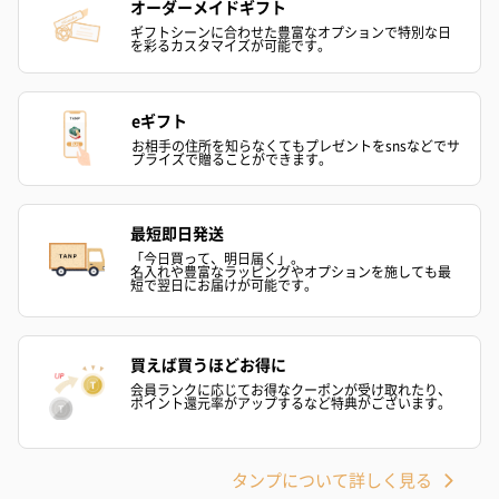
オーダーメイドギフト
ギフトシーンに合わせた豊富なオプションで特別な日
を彩るカスタマイズが可能です。
結婚祝い（御結婚御
出産祝い（御出産御
内祝い_蝶結び
eギフト
祝）（110円）
祝）（110円）
（110円）
お相手の住所を知らなくてもプレゼントをsnsなどでサ
プライズで贈ることができます。
出産祝いちょい足しギフト
最短即日発送
出産祝いギフトへの＋αにおすすめです。お母様にもお子様にも嬉
「今日買って、明日届く」。
名入れや豊富なラッピングやオプションを施しても最
しいギフトオプションをご用意いたしました。
短で翌日にお届けが可能です。
商品と同梱してお届けいたします。
買えば買うほどお得に
会員ランクに応じてお得なクーポンが受け取れたり、
ポイント還元率がアップするなど特典がございます。
タンプについて詳しく見る