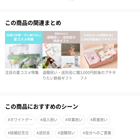
〜 世界にひとつ、あなただけのKailijumei 〜
この商品の関連まとめ
氷の中で儚げに咲く一輪の花にインスパイアされた、「カイリジ
ュメイ フラワーリップ」。唇の水分・体温・pHに反応して、あな
ただけの色に染まるマジックカラーティントです。
本物の小さな花を手作業で閉じ込めたリップは、世界に同じもの
が一つとしてない、唯一無二の個性を秘めています。
注目の夏コスメ特集
退職祝い・送別会に贈
3,000円前後のプチギ
リップの中に入っているお花の種類は全4色。
りたい鉄板ギフト
フト
お好みのカラーをお選びください。
※リップの発色は全て同じです。
この商品におすすめのシーン
日本限定ゴールドケースモデル
#ホワイトデー
#成人祝い
#卒業祝い
#昇進祝い
刻印対応の商品です。大切な人のお名前や、メッセージを刻印で
#結婚記念日
#送別会
#退職祝い
#自分へのご褒美
きます。