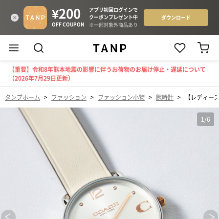
【重要】令和8年熊本地震の影響に伴うお荷物のお届け停止・遅延について
（2026年7月29日更新）
タンプホーム
>
ファッション
>
ファッション小物
>
腕時計
>
【レディース】
1
/
6