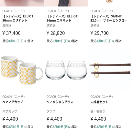
た、シーンを問わずに着用ができるレディースウォッチです。
「COACH（コーチ）」
ニューヨーク・マンハッタンで創立されたグローバルファ
ッション・ブランド
COACH（コーチ）は、1941年にニューヨーク・マンハッタンで創
立されたグローバルファッション・ブランドです。
高度な職人技術に支えられた高品質かつ、手の届く価格帯のアク
セサリーや洋服を提供し、現代的なラグジュアリーブランドとし
てその人気を確立しています。
伝統と革新性の両方を備え、自由な精神とアメリカの文化を体現
するブランドとして世界中で支持されています。
商品詳細情報