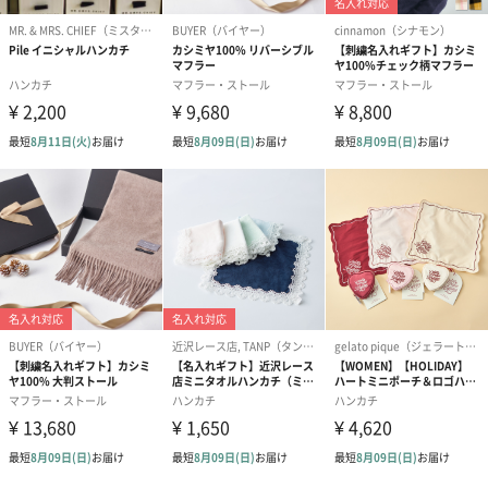
わり）（1,880円）
ーン）（1,650円）
（1,650円）
ドライフラワー・プリザーブドフラワー
自然のお花で作ったドライフラワー・プリザーブドフラワーを同
梱します。
一部花材が写真と異なる場合がございます。予めご了承くださ
い。パッケージに入れてお届けします。
プリザーブドフラワー
プリザーブドフラワー
アミュレット 
ブーケ（ピンク）
ブーケ（ブルー）
ク）（1,500円
（2,580円）
（2,580円）