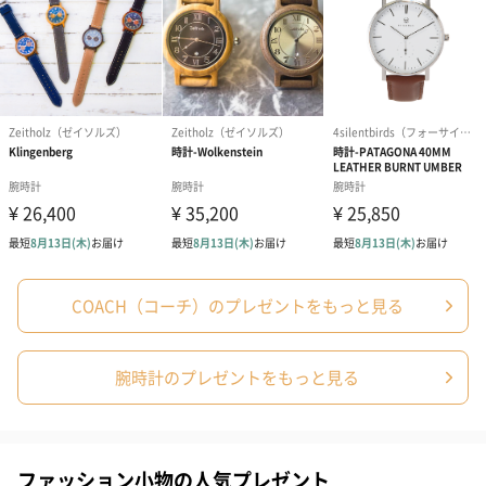
コットン巾着 【誕生
コットン巾着 【誕生
コットン巾着 
日】（グレー）M（550
日】（スモーキーピン
とう】 M（55
円）
ク）M（550円）
COACH（コーチ）のプレゼントをもっと見る
包装紙
ラッピングを施してお届けいたします。
腕時計のプレゼントをもっと見る
ファッション小物の人気プレゼント