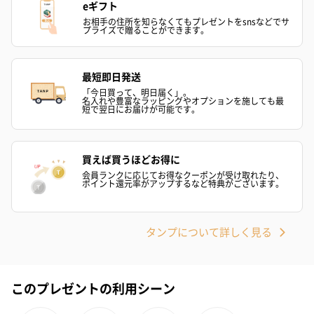
かき氷入浴剤4点セット
かき氷入浴剤4点セット
バスフラワー
eギフト
（ブルー）（748円）
（イエロー）（748円）
【Thank you】
お相手の住所を知らなくてもプレゼントをsnsなどでサ
プライズで贈ることができます。
円）
最短即日発送
「今日買って、明日届く」。
ハンドタオル・ハンカチ
名入れや豊富なラッピングやオプションを施しても最
短で翌日にお届けが可能です。
ハンドタオル・ハンカチを同梱してお届けいたします。ギフトへ
の＋αにおすすめです。
買えば買うほどお得に
会員ランクに応じてお得なクーポンが受け取れたり、
ポイント還元率がアップするなど特典がございます。
タンプについて詳しく見る
花束ハンドタオル（ピ
花束ハンドタオル（ブ
花束ハンドタ
このプレゼントの利用シーン
ンク）（1,760円）
ルー）（1,760円）
ワイト）（1,7