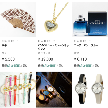
外装サイズ
縦80mm×横90mm×高さ90mm
対象の性別
女性
腕時計ムーブ
日本製クオーツ
メントタイプ
マーク（アナ
アナログ
ログ・デジタ
ル）
防水性能
3気圧防水
同梱物／付属
保証書/説明書/ブランドBOX
品
メーカー保証
2年
期間
ケースサイズ
ケース縦：36mm / ケース横：36mm / ケース厚み：
7.5mm
素材
文字盤カラー：シルバーホワイト / バンドカラー：チ
ョーク
ケース素材：ステンレススチール
バンド素材：カーフスキンレザー