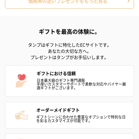
価格帯の近いプレゼントをもっと見る
ハンドクリーム3本セッ
シャワージェル＆ハン
シャワージェ
ギフトを最高の体験に。
ト【ありがとう】
ドクリーム（ピンクグ
ドクリーム（
（1,100円）
レープフルーツ）
ッシュローズ）（
タンプはギフトに特化したECサイトです。
（2,145円）
円）
あなたの大切な方へ。
プレゼントはタンプがお手伝いします。
リラックスグッズ
ギフトにおける信頼
リラックスグッズを同梱してお届けします。
日本最大級のギフト専門通販
手厚いカスタマーサポートで柔軟な対応やバイヤー厳
選ギフトがございます。
オーダーメイドギフト
ギフトシーンに合わせた豊富なオプションで特別な日
を彩るカスタマイズが可能です。