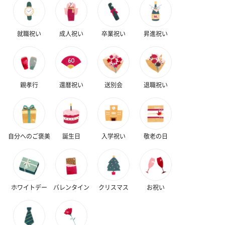
キャンドル・お香
就職祝い
成人祝い
卒業祝い
昇進祝い
キャンドル・お香を同梱してお届けいたします。
親孝行
還暦祝い
送別会
退職祝い
自分へのご褒美
誕生日
入学祝い
敬老の日
フラッグカプセル：イ
フラッグカプセル：イ
ショートイン
ンセンススティック
ンセンススティック
（GRAPE AND
（END）（880円）
（St.OSMANTHUS）
（880円）
（880円）
ホワイトデー
バレンタイン
クリスマス
お祝い
お酒