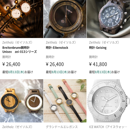
わり）（720円）
ーリップ）（720円）
イトピンク×
ト）（580円）
紙袋
お渡し用の紙袋です。
商品に合わせたサイズをお届けします。
あり（280円）
メッセージカード（通常・写真・グリーティング）