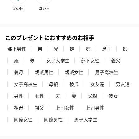
お酒を同梱してお届けいたします。
父の日
母の日
※20歳未満の方への酒類の販売はいたしません。
このプレゼントにおすすめのお相手
部下男性
弟
兄
妹
姉
息子
娘
姪
甥
女子大学生
部下女性
義父
プレミアムビール イネ
酔鯨 純米吟醸 吟麗
実楽山田錦 
義母
親戚男性
親戚女性
男子高校生
ディット（712円）
（704円）
酒（655円）
女子高校生
母親
彼氏
女友達
男友達
男性
女性
夫
妻
父親
彼女
祖母
祖父
上司女性
上司男性
おつまみ・その他
お酒にぴったりのおつまみ・サプリを同梱してお届けいたしま
同僚女性
同僚男性
男子大学生
す。