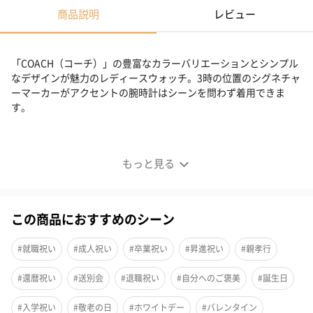
商品説明
レビュー
「COACH（コーチ）」の豊富なカラーバリエーションとシンプル
なデザインが魅力のレディースウォッチ。3時の位置のシグネチャ
ーマーカーがアクセントの腕時計はシーンを問わず着用できま
す。
エリオット 36mm TT (SS/RG) シルバー ホワイト サンレ
イ ダイヤル チョーク レザー ストラップ
もっと見る
この商品におすすめのシーン
#就職祝い
#成人祝い
#卒業祝い
#昇進祝い
#親孝行
#還暦祝い
#送別会
#退職祝い
#自分へのご褒美
#誕生日
#入学祝い
#敬老の日
#ホワイトデー
#バレンタイン