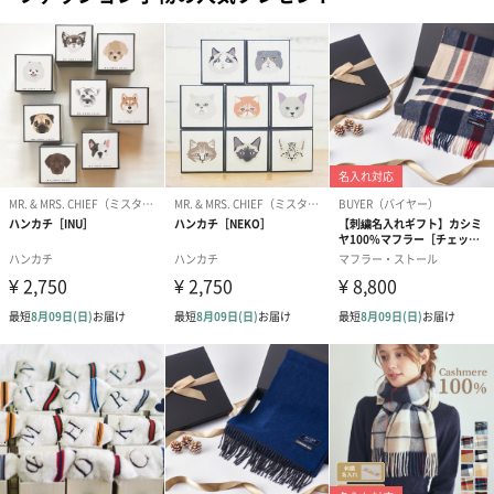
ゴールド（390円）
ピンク（390円）
グリーン（39
生花
生花のブーケを同梱します。
※9-15時にご注文いただく場合、最短のお届け可能日が通常より
も1日遅くなります。
シーズンブーケ（ひま
ブーケ（ホワイトグリ
ブーケ（ピン