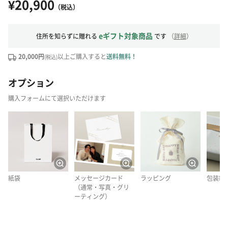
¥20,900
（税込）
eギフト対象商品
住所を知らずに贈れる
です
（
詳細
）
20,000円
以上ご購入すると
送料無料！
(税込)
オプション
購入フォームにて選択いただけます
紙袋
メッセージカード
ラッピング
包装紙
（通常・写真・グリ
ーティング）