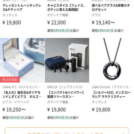
ゼリーバウム カット
麦わらパンダバウム
3層デザート 
（レモン＆紅茶）（432
（バナナ味）（540円）
ェ〜国産フル
円）
り〜 3号（86
スキンケアグッズ
スキンケアグッズを同梱してお届けします。