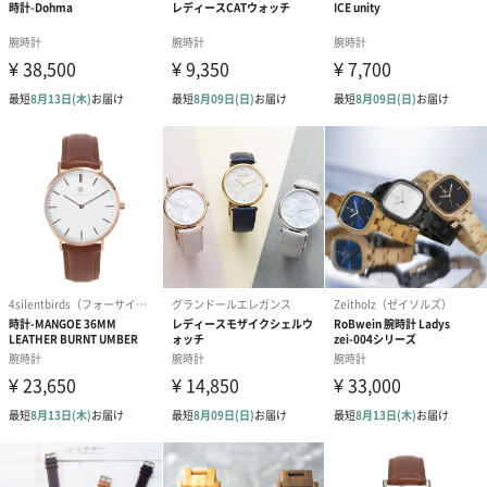
誕生日や結婚祝い・出産祝いなど、様々なシーンのメッセージカ
ードを同梱します。
メッセージカードや封筒のデザインは一部変更する場合がありま
す。
写真付きメッセージカ
写真付きメッセージカ
【誕生日】Hap
ード（680円）
ード（Thank you）ピ
Birthday ホ
ンク（680円）
刷なし）（11
ラッピング
ギフトラッピングを施してお届けいたします。