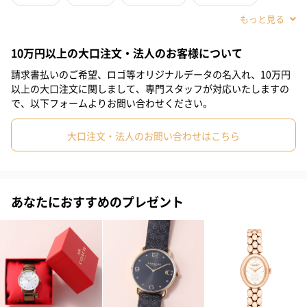
#クリスマス
#お祝い
#父の日
#母の日
#部下男性
10万円以上の大口注文・法人のお客様について
#弟
#兄
#妹
#姉
#息子
#娘
#姪
#甥
請求書払いのご希望、ロゴ等オリジナルデータの名入れ、10万円
#女子大学生
#部下女性
#義父
#義母
#親戚男性
以上の大口注文に関しまして、専門スタッフが対応いたしますの
で、以下フォームよりお問い合わせください。
#親戚女性
#男子高校生
#女子高校生
#母親
#彼氏
大口注文・法人のお問い合わせはこちら
#女友達
#男友達
#男性
#女性
#夫
#妻
#父親
#彼女
#祖母
#祖父
#上司女性
#上司男性
#同僚女性
クリーンなラインとモダンなミニマリストの感覚を備えたエリオ
ットは、仕事や週末にぴったりの本物のデザインクラシックで
#同僚男性
#男子大学生
#10代
#20代前半
#20代後半
あなたにおすすめのプレゼント
す。
#30代
#40代
#50代
#60代
#70代
#80代
#90代
豊富なカラーバリエーションとシンプルなデザインが魅力の新コ
レクション。3時の位置のシグネチャーマーカーをアクセントにし