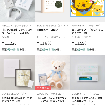
なお、マフラー専用ボックス・ダンボール装飾・紙袋の3点を一緒
にご注文いただいた場合、本画像のような縦長の大きい紙袋を同
梱してお届けいたしますが、ダンボールを並行にした状態でお入
れいただくことができないため、3点の組み合わせは推奨しており
ません。
ご注意いただきますようお願い申し上げます。
商品詳細情報
ジャドール
【成分】
オードゥ パ
エタノール、香料、水、メトキシケイヒ酸エチルヘキ
ルファン
シル、t−ブチルメトキシジベンゾイルメタン、サリチ
ル酸エチルヘキシル、BHT、トコフェロール、赤
504、黄4、紫401
※表示スペックは、流通時期によって、掲載の内容と
異なる場合がございます。気になる方は予め購入をお
控えください。
【外装サイズ】