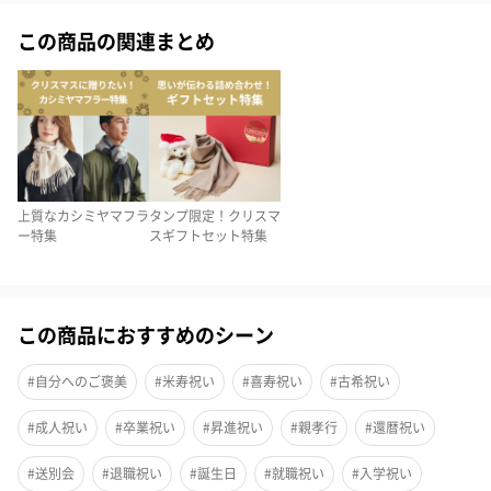
ジャドール オードパルファン
この商品の関連まとめ
香りがフレッシュなうちに使いきれる、ギフトに最適な5mlサイ
ズのフレグランスをお届け。
アイコニックなフレグランス、ジャドール オードゥ パルファン
は、ディオールの偉大なフェミニン フローラル フレグランスで
す。
上質なカシミヤマフラ
タンプ限定！クリスマ
ー特集
スギフトセット特集
世界中の最も美しい花々を束ねたこのブーケのような香りは、オ
ーダーメイドの花のように細やかなディテールに至るまで趣向を
凝らして創り上げました。
この商品におすすめのシーン
フローラル フルーティー ノートが香り立つイランイラン エッセン
#自分へのご褒美
#米寿祝い
#喜寿祝い
#古希祝い
スとトルコ産のダマスク ローズ エッセンスが、グラース産グラン
#成人祝い
#卒業祝い
#昇進祝い
#親孝行
#還暦祝い
ディフロラム ジャスミンとインド産サンバック ジャスミンの希少
なデュオと重なり合い、フルーティーで華やかな美しい花束のよ
#送別会
#退職祝い
#誕生日
#就職祝い
#入学祝い