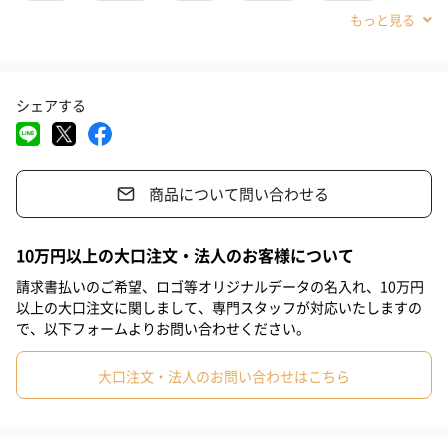
うな香りに仕立てられました。
#敬老の日
#ホワイトデー
#バレンタイン
#クリスマス
#記念日
#お祝い
#父の日
#母の日
#妹
#女子高校生
ボトルデザイン
シェアする
#親戚女性
#取引先女性
#義母
#部下女性
#姪
#娘
優美な曲線を描くジャドールのボトルは、クリスチャン・ディオ
#姉
#彼女
#女子大学生
#同僚女性
#上司女性
#祖母
ールが創った伝説的なアンフォラから着想を得ています。ボトル
ネックには、女性の首元で揺れるジュエリーのように、有名なマ
商品について問い合わせる
#母親
#妻
#女性
#女友達
#10代
#20代前半
サイ ネックレスが飾られています。
#20代後半
#30代
#40代
#50代
#60代
10万円以上の大口注文・法人のお客様について
請求書払いのご希望、ロゴ等オリジナルデータの名入れ、10万円
ブルーミングブーケ
以上の大口注文に関しまして、専門スタッフが対応いたしますの
で、以下フォームよりお問い合わせください。
繊細な花々が刺繍されたドレスのように美しいフレッシュなオー
大口注文・法人のお問い合わせはこちら
ドゥ トワレ、ミス ディオール ブルーミング ブーケ。
語り継がれるクリスチャン・ディオールの花々への情熱にオマー