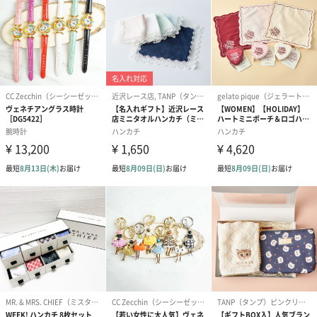
ワイン
キャメル
モカ
ブラック
お手入れ方法
バイヤーのカシミヤは他社のカシミヤ製品より繊維が細いものを
使用しております。マフラーやストールを長時間連続して使うの
は避けて、こまめにカシミヤ専用ブラシで優しく撫でてくださ
い。