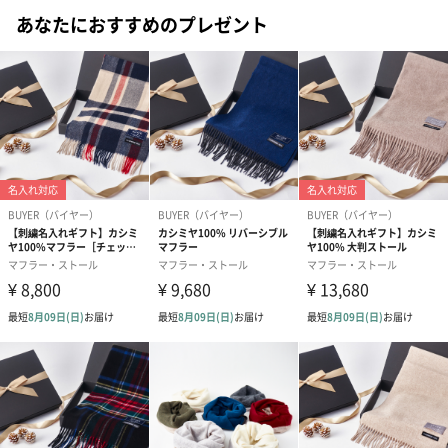
ジュを捧げるこのフレグランスは、ピオニーと優美なローズ ノー
あなたにおすすめのプレゼント
トの花束が、カラブリアン ベルガモットのみずみずしい輝きと、
ホワイト ムスクの繊細なレースにふんわりと包まれたテンダー フ
ローラルの香り。
春を思わすフローラルなシグネチャーは、遊び心あふれるチャー
ミングなミス ディオールを体現しています。
◾️香調
ベルガモット エッセンス -輝きに満ちたカラブリアン ベルガモッ
ト
ダマスク ローズ＆ピオニー -優美なピオニーとローズのアコード
ホワイト ムスク -レースのように繊細なホワイト ムスク
ローズ＆ローズ