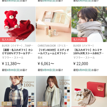
り。
ミス ディオールのアイコニックなリボンが華やかに目を惹くボト
ルデザイン。
ボトルネックに結ばれたリボンは数センチの純粋なラグジュアリ
ー。フランスを代表する老舗リボンメーカーのアトリエで、幾千
ものカラフルな花が咲く、オートクチュール ボウが作られまし
た。
◾️香調
トップノート：フローラル ブーケ
スズランの爽やかな調べ、表情豊かなピオニーアコード、やさし
く香り立つアイリスが、朝露を帯びた森の下草のようにみずみず
しい個性に寄り添います。
ミドルノート：センティフォリア ローズ
甘美なほどクリーミーで豊か、そしてベルベットのようになめら
かなローズを中心に、腕いっぱいの花々がいきいきと香り立ちま
す。