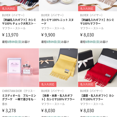
一面に広がるグラースの花畑に包まれる感動を再現したオードゥ
トワレ、ミス ディオール ローズ&ローズ。
まるで腕いっぱいにバラの花束を抱えたように溢れんばかりのロ
ーズの花びらが、みずみずしいベルガモットと弾ける、フレッシ
ュでカラフルなスパークリング フローラルの香りです。
◾️香調
トップノート：イタリアンマンダリン、ベルガモット、ゲラニウ
ムエッセンス
ミドルノート：グラースローズ、ダマスクローズ
ラストノート：ホワイトムスク
フレッシュ＆センシュアル フローラル
エレガントで魅力的なブーケのように構築され、色鮮やかな無数
の花々を集めた「ミレフィオリ（幾千もの花々）」のような香