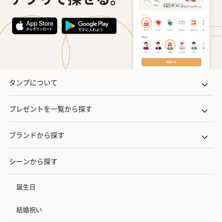
同梱します。
※のし下はご記入いただけません。
※カードのデザインは一部変更する場合があります。
タンプについて
プレゼントを一覧から探す
結婚祝い（御結婚御
出産祝い（御出産御
内祝い_蝶結び
祝）（110円）
祝）（110円）
（110円）
ブランドから探す
シーンから探す
結婚祝いちょい足しギフト
結婚祝いギフトへの＋αにおすすめです。新生活を彩るギフトオプ
誕生日
ションをご用意いたしました。
商品と同梱してお届けいたします。
結婚祝い