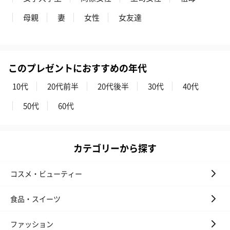
母親
妻
女性
女友達
ダンボール装飾（ひま
ダンボール装飾（チュ
ダンボール装
わり）（720円）
ーリップ）（720円）
イトピンク×
ト）（580円）
このプレゼントにおすすめの年代
10代
20代前半
20代後半
30代
40代
刺繍名入れ
50代
60代
大切な方のお名前や記念日を刺繍でお入れします。
※ 写真は一例です。
※ 刺繍の仕上がり具合は、商品の素材・厚みにより個体差がある
場合がございます。予めご了承ください。（漢字、ひらがな・ピ
カテゴリーから探す
リオド不可）
※半角英字でご入力ください。また、文字は筆記体で刺繍される
コスメ・ビューティー
ため、アルファベット大文字をご希望の場合は頭文字のみのご入
力をお願いします。
※全て大文字でご入力いただいた場合、刻印スペースの関係で頭
食品・スイーツ
文字以外を小文字に変更して刺繍する場合があります。
ファッション