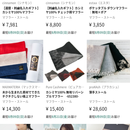
また、１頭のカシミヤヤギから1回で刈り取れるカシミヤ原毛の量
は、わずか約240グラム。このストール0.9枚分とほぼ同じ量で
す。こうして獲れた貴重な繊維は手作業で1本1本厳選し、15〜16
マイクロメートルの細さの物を16番単糸という太さの糸に織り上
げています。
高い保温性・保湿性
カシミヤは、軽い素材にも関わらず保温性・保湿性に優れていま
す。ウールと比べるとカシミヤは繊維が細い分、繊維の中にため
込む空気の量も多くなるからです。そのため寒い秋冬の季節にぴ
ったりです。また、吸水性や発散性にも優れているので、首周り
がムレることもありません。肌の弱い方にも安心してお使いいた
だけます。