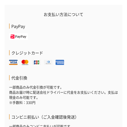
あり（通常）（550円）
お支払い方法について
PayPay
紙袋
お渡し用の紙袋です。
商品に合わせたサイズをお届けします。
クレジットカード
代金引換
一部商品のみ代金引換が可能です。
商品お届け時に配送会社ドライバーに代金をお支払いください。支払は
現金のみ可能です。
あり（280円）
※手数料：330円
コンビニ前払い（ご入金確認後発送）
メッセージカード（通常・写真・グリーティング）
一部商品のみコンビニ支払いが可能です。