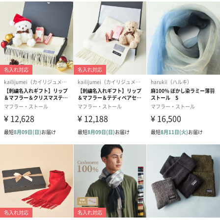
有料でマフラー専用BOXをご用意しております。
ブラックのシンプルなBOXにゴールド、もしくはアイボリーのリ
ボンをおかけします。
（リボンの色はお選びいただけません）
マフラーを薄紙で丁寧に包んでお届けいたします。
※香水は専用BOX内には同梱せずお送りします。
カシミヤってどんな素材？
カシミヤは柔らかくて軽く、上品な光沢感があり「繊維の宝石」
と呼ばれています。毛が獲れるカシミヤヤギ は、寒暖の激しい地
域にしか生息しておりません。 非常に希少性が高く、カシミヤ自
体の価格は年々値上がりしプレミアが付くほどの状態です。