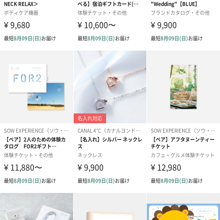
「BUYER」について
「BUYER」は、良質なカシミヤ商品を内モンゴルまで行き納得し
たものだけを仕入れてネットのみで販売するカシミヤ専門ブラン
ドです。内モンゴル産の高品質なカシミヤは、砂漠化により減少
しているとても貴重な素材となっています。「BUYER」は環境改
善のために、内モンゴルで植林活動にも貢献しています。高品質
で柔らかなカシミヤを体感してみませんか。
マフラー専用ボックスをご選択いただく場合
お相手に直接送る場合は、マフラー専用ボックスとダンボール装
飾の組み合わせがおすすめです。
一度ご自宅に送り、手渡しされる場合は紙袋のご利用を推奨して
おります。