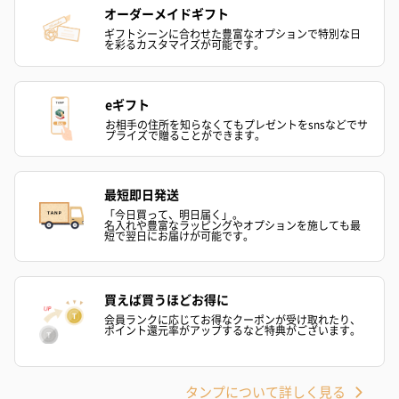
●まれに香料が固まる場合がありますが、ご使用には問
オーダーメイドギフト
題ありません。
ギフトシーンに合わせた豊富なオプションで特別な日
を彩るカスタマイズが可能です。
【並行輸入品】
・流通時期によって、商品の色味・パッケージ等、掲
載の商品と異なる場合がございます。
・商品のパッケージ、仕様、容器のデザインなど掲載
eギフト
画像と異なる場合がございます。
お相手の住所を知らなくてもプレゼントをsnsなどでサ
・肌トラブルに関しましては、一切責任を負いかねま
プライズで贈ることができます。
す。必ずパッチテストを行った上で使用してくださ
い。
・香りの感じ方には個人差がございます。香りが違
う・想像と違う・体質に合わない等、お客様ご都合に
最短即日発送
よるご返品は出来かねます。
「今日買って、明日届く」。
・万一、賦香した香りに異常が感じられた場合は、パ
名入れや豊富なラッピングやオプションを施しても最
ッケージに添付されております表示ラベルの輸入元に
短で翌日にお届けが可能です。
お問い合わせください。
上記をご理解の上、お求めくださいます様、予めご了
承ください。
買えば買うほどお得に
【ミニボトル香水をお求めのお客様へ】
会員ランクに応じてお得なクーポンが受け取れたり、
必ず下記ご一読いただき、ご納得されたうえでお買い
ポイント還元率がアップするなど特典がございます。
求めくださいますようお願い申し上げます。
※この商品はスプレータイプまたは、ロールオンタイ
プではございません。スプレーでの使用をご希望の場
合は別途アトマイザーが必要です。
タンプについて詳しく見る
※ミニボトル香水は、フィルムシュリンクによる外装