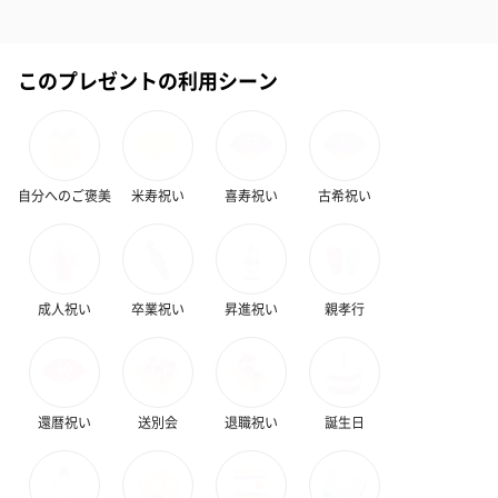
保護がございません。
※輸送中、特にメール便でお届けとなります商品は、
輸送中、化粧箱に意図しない若干の汚れや傷が生じる
場合がございますが、予めご了承ください。また、当
このプレゼントの利用シーン
該事由を理由としたご返品等はお受けいたしかねま
す。
【内容量／内容物】
5ml
自分へのご褒美
米寿祝い
喜寿祝い
古希祝い
【注意事項】
エタノールなどの成分を含む商品は、航空危険物に含
まれるため航空機に搭載することができません。その
ため離島などの航空便を使用する地域にお住まいのか
たへお届けの場合は、船便に変更するため1週間前後お
届けが遅くなる可能性がございます。
成人祝い
卒業祝い
昇進祝い
親孝行
マフラー
【素材】
カシミヤ100％
【サイズ】
30cm×180cm（内フリンジ8cm×2cm）
還暦祝い
送別会
退職祝い
誕生日
【重量】
約125g