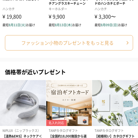
洗濯について手洗いも可能ですが、信頼のおけるクリーニング屋
でのドライクリーニングをおすすめします。シーズンオフには一
度クリーニングに出した後、ジップ付きの袋に入れてください。
乾燥剤、防虫剤も一緒に入れて保管すると次のシーズンも快適に
ファッション小物のプレゼントをもっと見る
お使いいただけます。
名入れ刺繍ができます
価格帯が近いプレゼント
マフラーに名入れ刺繍ができるので、世界に一つだけのカシミヤ
マフラーをプレゼントすることができます。
※発送状況によりお選びいただけない場合がございます。オプシ
ョン選択画面にてご確認ください。