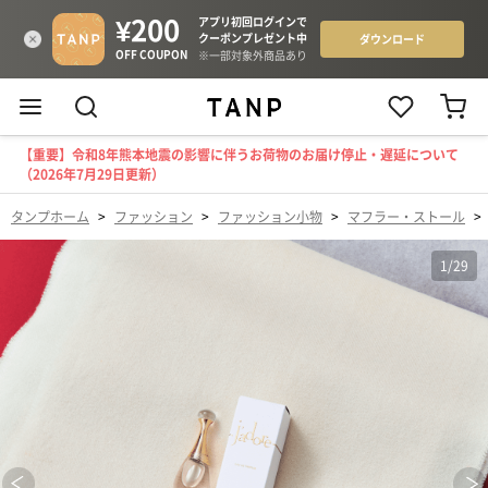
【重要】令和8年熊本地震の影響に伴うお荷物のお届け停止・遅延について
（2026年7月29日更新）
タンプホーム
>
ファッション
>
ファッション小物
>
マフラー・ストール
>
1
/
29