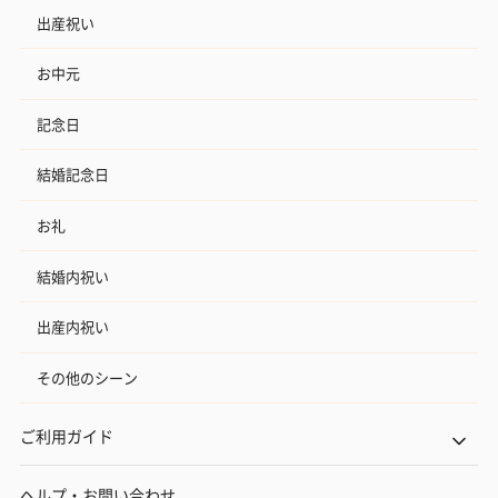
出産祝い
お中元
記念日
結婚記念日
ブライダルロリポップ
ブライダルロリポップ
夫婦箸と箸置
ドレス（いちご味)
タキシード（コーラ味)
（2,420円）
お礼
（1,122円）
（1,122円）
結婚内祝い
生花
出産内祝い
生花のブーケを同梱します。
※9-15時にご注文いただく場合、最短のお届け可能日が通常より
その他のシーン
も1日遅くなります。
ご利用ガイド
ヘルプ・お問い合わせ