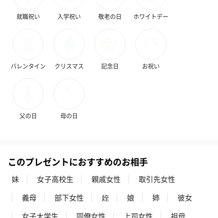
【注意事項】
・ブランド名とカシミヤ表記のタグは4箇所を糸で固定
就職祝い
入学祝い
敬老の日
ホワイトデー
となり縫い付けてはおりませんので取り外していただ
くことが可能でございます。
・ブランドタグの色が画像とは異なる場合がございま
す。
バレンタイン
クリスマス
記念日
お祝い
商品オプション情報
父の日
母の日
お届けボックスオプション
配送用のダンボールを装飾いたします。お相手のご住所に直接お
送りする際に人気のオプションです。お相手に直接手渡しする場
合は、紙袋との併用もおすすめです。
このプレゼントにおすすめのお相手
妹
女子高校生
親戚女性
取引先女性
義母
部下女性
姪
娘
姉
彼女
女子大学生
同僚女性
上司女性
祖母