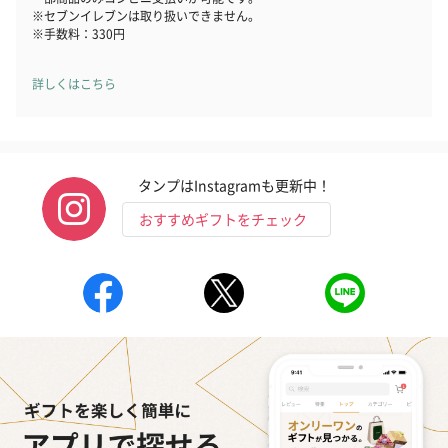
※セブンイレブンは取り扱いできません。
誕生日や結婚祝い・出産祝いなど、様々なシーンのメッセージカ
※手数料：330円
ードを同梱します。
メッセージカードや封筒のデザインは一部変更する場合がありま
す。
詳しくはこちら
タンプはInstagramも更新中！
おすすめギフトをチェック
写真付きメッセージカ
写真付きメッセージカ
【誕生日】Hap
ード（680円）
ード（Thank you）ピ
Birthday ホ
ンク（680円）
刷なし）（11
のしカード
商品の形質上、のしを直接添付できない商品にのし風のカードを