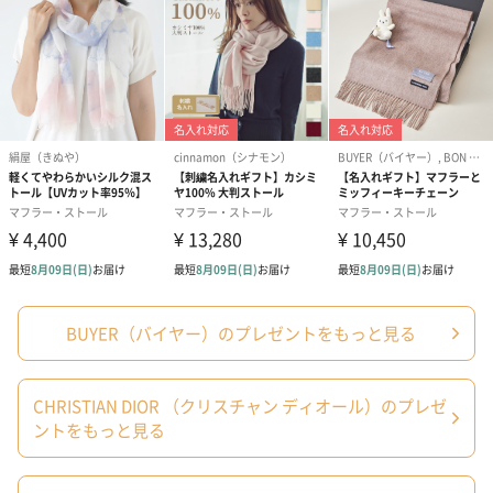
一年を通して使える
冷え込む秋冬のみならず、気温が上がる夏場は室内のクーラー対
策に役立ちます。職場で空調の調節ができなかったり、自宅でも
暑がりな家族に合わせて設定温度を下げているという家庭に1枚あ
ると重宝します。性別を問わず使えるストールは、誰もに喜んで
いただけるギフトです。この商品の暖かさや綺麗なツヤを是非1度
お楽しみください。
選べるカラー
BUYER（バイヤー）のプレゼントをもっと見る
※ブランドタグの色が画像とは異なる場合がございます。
恐れ入りますが予めご了承ください。
CHRISTIAN DIOR （クリスチャン ディオール）のプレゼ
ントをもっと見る