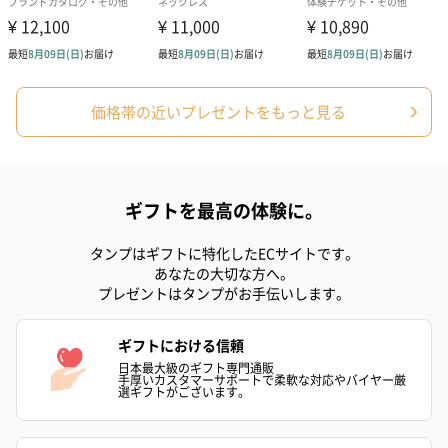
幅3.4cm×縦3.3cm×高さ7.9cm
※パッケージサイズ
【使用方法】
入浴後や、リフレッシュしたい時に、手首や足首に適
量を塗布してください。
価格帯の近いプレゼントをもっと見る
【使用上の注意】
●お肌に異常が生じていないかよく注意して使用してく
ださい。お肌に合わないとき、即ち次のような場合に
は使用を中止してください。そのまま使用を続けます
と、症状を悪化させる恐れがありますので皮膚科専門
ギフトを最高の体験に。
医等にご相談されることをおすすめします。（1）使用
中、赤み・はれ・かゆみ・刺激・色抜け（白斑等）や
黒ずみ等の異常があらわれた場合。（2）使用したお肌
タンプはギフトに特化したECサイトです。
に直射日光があたって（1）のような異常があらわれた
あなたの大切な方へ。
場合。
プレゼントはタンプがお手伝いします。
●傷やはれもの、湿疹等、異常のある部位には使用しな
いでください。
●直射日光のあたるお肌につけますと、まれにかぶれた
ギフトにおける信頼
りシミになることがありますのでご注意ください。
日本最大級のギフト専門通販
●極端に高温または低温の場所を避け、乳幼児や認知症
手厚いカスタマーサポートで柔軟な対応やバイヤー厳
の方などの手の届かない所で保管してください。
選ギフトがございます。
●使用後は必ずキャップをしっかりしめて清潔に保管し
てください。
●火気には近づけないでください。