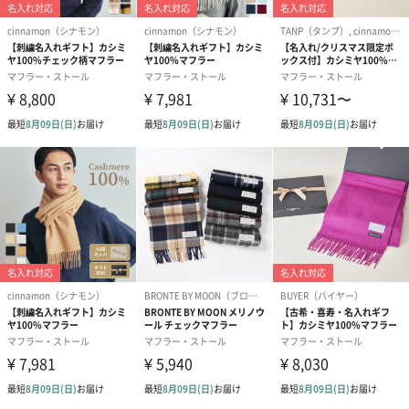
ラストノート：ホワイト ムスク
心地よい安らぎを与えるムスク、ほんのり香るパプアニューギニ
ア産バニラ、わずかにプラスされたベンゾインとトンカビーン
が、クリーミーなサンダルウッドと出会います。
高級カシミヤを贅沢に使った無地マフラー
最高級と言われる内モンゴル産のホワイトカシミヤを使用した
「BUYER」オリジナルの無地マフラーです。カラーが11色もある
ので、女性だけでなく男性にも仕事やプライベートで気軽に使っ
ていただけます。本当に品質の良いカシミヤを手ごろな価格で購
入できる、待望の商品です。
マフラー専用BOX