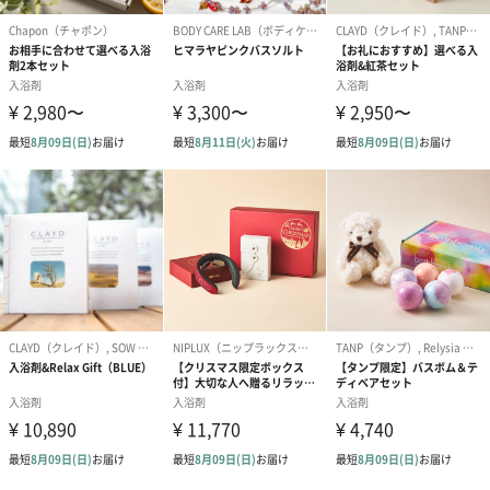
●使用後は直ちにお湯を抜き、浴槽・風呂釜・シャワー
カーテン・シャワーホース等を本品が残らないよう、
よく洗い流す。
●変色・変質の恐れがあるので大理石(天然・人工)、木
製のお風呂では使用しない。
●24時間保温等、循環式風呂釜では使用しない。ろ過
機(フィルター)が目詰まりする等、浴槽や風呂釜を傷
める可能性あり。
●湯を沸かすタイプのお風呂では本品を使用後、二度焚
きしない。風呂釜内部に汚れが付着する恐れあり。
●残り湯は洗濯に使用しない。
●他の入浴料等と併用しない。
●入浴以外の用途には使用しない。
●本品がタオル・衣類等についた場合はすぐに洗う。
●使用後はキャップをしっかり閉める。
●お子様やペットの手の届かない所で使用・保管する。
●変色・変質の恐れがあるので高温多湿や直射日光を避
けて保管する。
●開封後はなるべく早めに使い切る。
※天然成分を使用している為、稀に色の黒い粒子、溶
けきらない粒子(ミネラル分、鉄分)が含まれている場
合がありますが品質には問題ありません。
※お湯が泡立つことがありますが品質には問題ありま
せん。
内容量／内容
480g/ソルトスクラブ