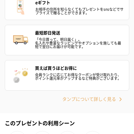
eギフト
お相手の住所を知らなくてもプレゼントをsnsなどでサ
プライズで贈ることができます。
プリザーブドフラワー
プリザーブドフラワー
アミュレット 
最短即日発送
ブーケ（ピンク）
ブーケ（ブルー）
ク）（1,500円
「今日買って、明日届く」。
名入れや豊富なラッピングやオプションを施しても最
（2,580円）
（2,580円）
短で翌日にお届けが可能です。
ぬいぐるみ
買えば買うほどお得に
会員ランクに応じてお得なクーポンが受け取れたり、
愛らしいぬいぐるみを同梱してお届けします。
ポイント還元率がアップするなど特典がございます。
誕生日・記念日・出産祝いなどのシーンにおすすめです。
タンプについて詳しく見る
このプレゼントの利用シーン