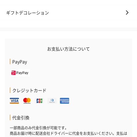
ギフトデコレーション
お支払い方法について
かき氷入浴剤4点セット
かき氷入浴剤4点セット
バスフラワー
（ブルー）（748円）
（イエロー）（748円）
【Thank you】
PayPay
円）
クレジットカード
ハンドタオル・ハンカチ
ハンドタオル・ハンカチを同梱してお届けいたします。ギフトへ
の＋αにおすすめです。
代金引換
一部商品のみ代金引換が可能です。
商品お届け時に配送会社ドライバーに代金をお支払いください。支払は