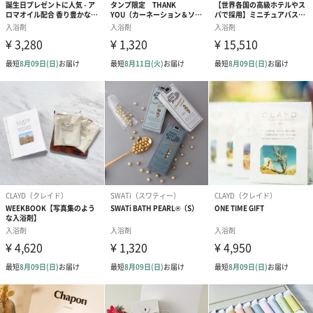
Woody Citrus
フレッシュなオレンジに深みのあるヒノキやベチバー、セダーウ
ッドを合わせたシトラスウッディの香りが広がります。
Woodland
サンダルウッドなどの森をイメージする香りに爽やかさをプラス
した、落ち着きのある香りが広がります。
SIONA（シオナ）
「自宅で気軽に塩サウナ気分」をコンセプトの新ブランド。
当ブランドを通して非日常のバスタイムを提供します。