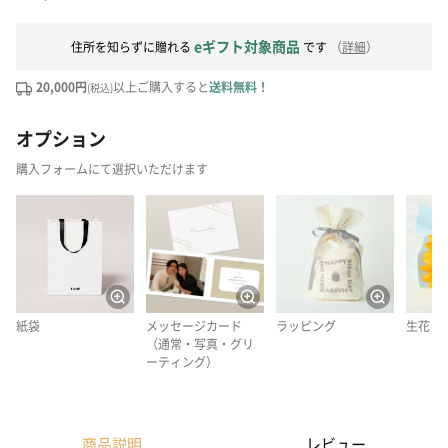
eギフト対象商品
住所を知らずに贈れる
です
（
詳細
）
20,000円
以上ご購入すると
送料無料！
(税込)
オプション
購入フォームにて選択いただけます
紙袋
メッセージカード
ラッピング
生花
（通常・写真・グリ
ーティング）
商品説明
レビュー