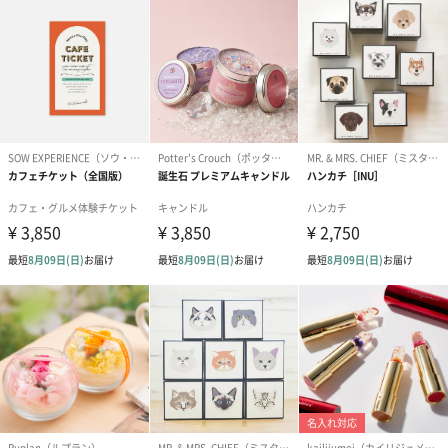
メッセージカード（通常・写真・グリーティング）
誕生日や結婚祝い・出産祝いなど、様々なシーンのメッセージカ
ードを同梱します。
メッセージカードや封筒のデザインは一部変更する場合がありま
す。
写真付きメッセージカ
写真付きメッセージカ
【誕生日】Hap
ード（680円）
ード（Thank you）ピ
Birthday ホ
ンク（680円）
刷なし）（11
ラッピング