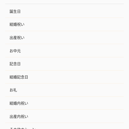
誕生日
おつまみ・その他
結婚祝い
お酒にぴったりのおつまみ・サプリを同梱してお届けいたしま
す。
出産祝い
お中元
記念日
結婚記念日
お礼
いぶりがっことチーズ
ごろっとうまみ チーズ
しょっつるナッ
のオイル漬（981円）
のオイル漬（塩麹&レモ
円）
結婚内祝い
ン）（981円）
出産内祝い