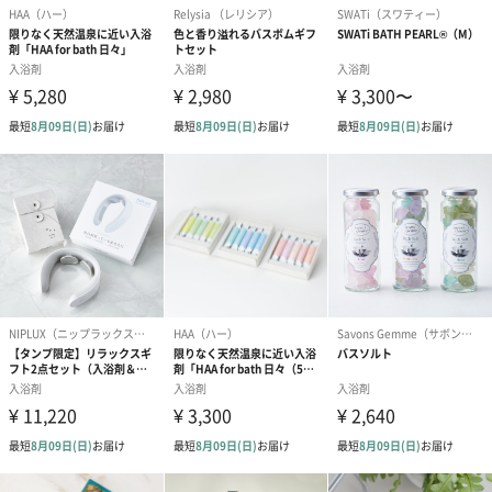
国産焼塩使用
鳴門の海水を高温で丁寧に焼き上げてつくられた粒子の細かい焼
塩を使用。
ボディスクラブ×半身浴
半身浴でゆったり入浴すると温浴効果により血行が高まります。
じんわり発汗するとスクラブが溶けて滑らかな肌に。
なめらかな肌へ導く
シラカンバ樹皮エキス（保湿成分）が肌の水分を保持し、肌に潤
いをもたらします。さらに国産溶岩パウダー・流紋岩末（整肌成
分）が肌の状態を整えツヤのある肌に。