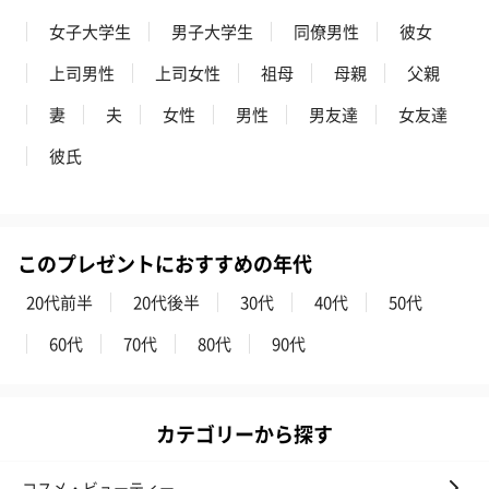
女子大学生
男子大学生
同僚男性
彼女
上司男性
上司女性
祖母
母親
父親
妻
夫
女性
男性
男友達
女友達
スイーツ
スイーツを同梱してお届けいたします。ギフトへの＋αにおすすめ
彼氏
です。
このプレゼントにおすすめの年代
20代前半
20代後半
30代
40代
50代
60代
70代
80代
90代
ゼリーバウム カット
麦わらパンダバウム
3層デザート 
（レモン＆紅茶）（432
（バナナ味）（540円）
ェ〜国産フル
カテゴリーから探す
円）
り〜 3号（86
コスメ・ビューティー