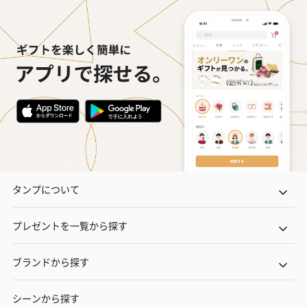
フラッグカプセル：イ
フラッグカプセル：イ
ショートイン
ンセンススティック
ンセンススティック
（GRAPE AND
（END）（880円）
（St.OSMANTHUS）
（880円）
（880円）
お酒
お酒を同梱してお届けいたします。
※20歳未満の方への酒類の販売はいたしません。
タンプについて
プレゼントを一覧から探す
ブランドから探す
プレミアムビール イネ
酔鯨 純米吟醸 吟麗
実楽山田錦 
ディット（712円）
（704円）
酒（655円）
シーンから探す