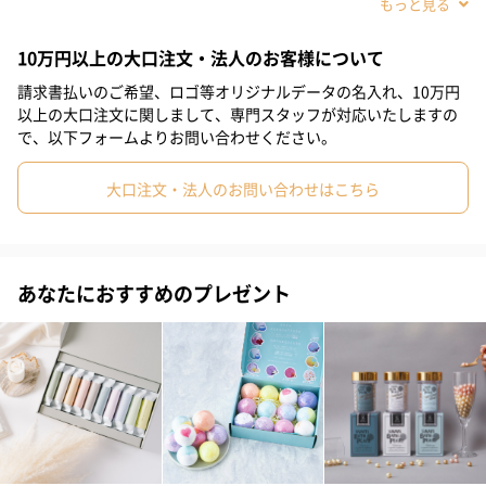
#姪
#娘
#姉
#妹
#兄
#弟
#女子大学生
10万円以上の大口注文・法人のお客様について
#男子大学生
#同僚男性
#彼女
#上司男性
#上司女性
請求書払いのご希望、ロゴ等オリジナルデータの名入れ、10万円
#祖母
#母親
#父親
#妻
#夫
#女性
#男性
国産焼塩を使用したサウナ＆ソルトスクラブで、自宅が豪華なス
以上の大口注文に関しまして、専門スタッフが対応いたしますの
パに変身。ソルトスクラブを塗布し半身浴を楽しむだけで、サウ
で、以下フォームよりお問い合わせください。
#男友達
#女友達
#彼氏
#20代前半
#20代後半
#30代
ナ後のような肌のしっとり感を実現。ウッディな香りで心地よい
大口注文・法人のお問い合わせはこちら
バスタイムを提供します。
#40代
#50代
#60代
#70代
#80代
#90代
スパライクな体験をお家で
あなたにおすすめのプレゼント
細やかな焼塩と保湿成分が入ったスクラブは、肌をなめらかに
し、温浴効果でじんわりと発汗を促進。自然の恵みを感じるウッ
ディベースの香りで、日々の疲れを癒します。使い心地にこだわ
り、肌をいたわる成分をふんだんに使っています。