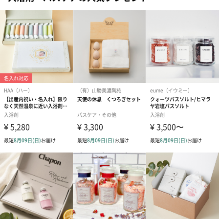
エキス、セージ葉エキス、トウキンセンカ花エキス、
ＢＧ、エタノール、EDTA-２Na、フェノキシエタノー
ル、香料
・Woody Citrus〈配合成分〉海塩、水、グリセリン、
スクロース、オレフィン（C14-16）スルホン酸Na、
ラウロイルメチルアラニンNa、コカミドプロピルベタ
イン、（ラウリル/ミリスチル）グリコールヒドロキシ
プロピルエーテル、流紋岩末、シラカンバ樹皮エキ
ス、サンザシエキス、ナツメ果実エキス、グレープフ
ルーツ果実エキス、リンゴ果実エキス、オレンジ果
汁、レモン果汁、ライム果汁、BG、エタノール、
EDTA-２Na、フェノキシエタノール、香料
サイズ
幅：直径93x高さ100mm
ご使用上／安
【使用上の注意】
全上の注意
●実際にサウナで使用しない。
●飲食不可。誤飲等注意。
●万一飲み込んだ場合はすぐに医師に相談し、指示を仰
いだ上で本品を持参し診察を受ける。
●体調不良時や傷や湿疹等、肌に異常がある時は使用し
ない。
●目に入った場合は真水で直ちに洗い流し、異常があら
われた場合は医師の診察を受ける。
●顔や粘膜へ使用しない。
●使用時は滑りやすく危険なので注意する。