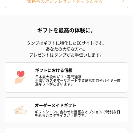
価格帯の近いプレゼントをもっと見る
ギフトを最高の体験に。
タンプはギフトに特化したECサイトです。
あなたの大切な方へ。
シーズンブーケ（ひま
ブーケ（ホワイトグリ
ブーケ（ピン
プレゼントはタンプがお手伝いします。
わり）（1,880円）
ーン）（1,650円）
（1,650円）
ギフトにおける信頼
日本最大級のギフト専門通販
ドライフラワー・プリザーブドフラワー
手厚いカスタマーサポートで柔軟な対応やバイヤー厳
選ギフトがございます。
自然のお花で作ったドライフラワー・プリザーブドフラワーを同
梱します。
一部花材が写真と異なる場合がございます。予めご了承くださ
オーダーメイドギフト
い。パッケージに入れてお届けします。
ギフトシーンに合わせた豊富なオプションで特別な日
を彩るカスタマイズが可能です。