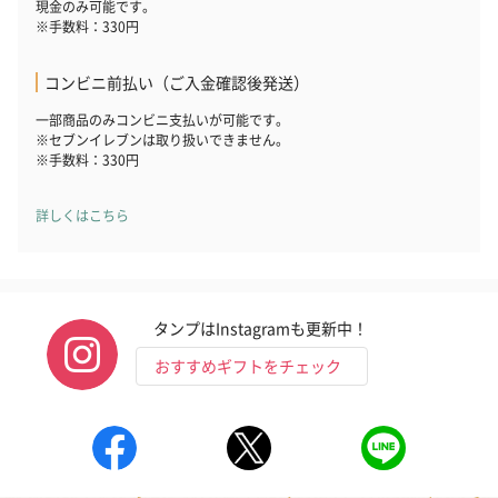
現金のみ可能です。
※手数料：330円
コンビニ前払い（ご入金確認後発送）
一部商品のみコンビニ支払いが可能です。
花束ハンドタオル（ピ
花束ハンドタオル（ブ
花束ハンドタ
※セブンイレブンは取り扱いできません。
ンク）（1,760円）
ルー）（1,760円）
ワイト）（1,7
※手数料：330円
詳しくはこちら
キャンドル・お香
キャンドル・お香を同梱してお届けいたします。
タンプはInstagramも更新中！
おすすめギフトをチェック