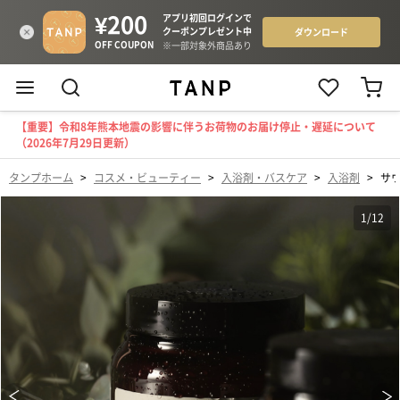
【重要】令和8年熊本地震の影響に伴うお荷物のお届け停止・遅延について
（2026年7月29日更新）
タンプホーム
>
コスメ・ビューティー
>
入浴剤・バスケア
>
入浴剤
>
サ
1
/
12