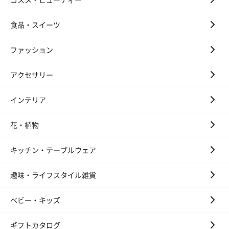
スキンケアグッズ
食品・スイーツ
スキンケアグッズを同梱してお届けします。
ファッション
アクセサリー
インテリア
花・植物
ハンドクリーム3本セッ
シャワージェル＆ハン
シャワージェ
ト【ありがとう】
ドクリーム（ピンクグ
ドクリーム（
キッチン・テーブルウェア
（1,100円）
レープフルーツ）
ッシュローズ）（
（2,145円）
円）
趣味・ライフスタイル雑貨
ベビー・キッズ
リラックスグッズ
リラックスグッズを同梱してお届けします。
ギフトカタログ