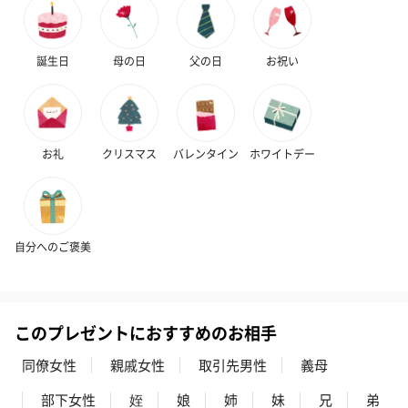
フラワーテディベア
テディベア（バニラ）
テディベア（
（2,390円）
（1,760円）
ル）（1,760円
誕生日
母の日
父の日
お祝い
紅茶・コーヒー・スイーツ
お礼
クリスマス
バレンタイン
ホワイトデー
紅茶・コーヒー・スイーツを同梱してお届けいたします。ギフト
への＋αにおすすめです。
自分へのご褒美
このプレゼントにおすすめのお相手
アールグレイ（HAPPY
アールグレイティー
フルーツティー
同僚女性
親戚女性
取引先男性
義母
BIRTHDAY TO YOU）
（660円）
円）
（660円）
部下女性
姪
娘
姉
妹
兄
弟