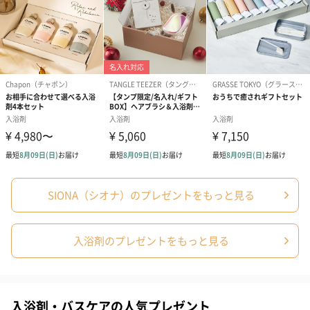
リラックスタイムの贈り物
このサウナ＆ソルトスクラブは、日々の疲れを癒すリラックスタ
イムの贈り物として最適です。誕生日やクリスマスなどの特別な
日に、サウナ気分を家庭で楽しむプレゼントとしておすすめ。香
りと感触で、上質なリラクゼーションを体験していただけます。
商品詳細情報
SIONA（シオナ）のプレゼントをもっと見る
成分
・Woodland〈配合成分〉海塩、水、グリセリン、ス
クロース、オレフィン（C14-16）スルホン酸Na、ラ
入浴剤のプレゼントをもっと見る
ウロイルメチルアラニンNa、コカミドプロピベタイ
ン、（ラウリル/ミリスチル）グリコールヒドロキシプ
ロピルエーテル、流紋岩末、シラカンバ樹皮エキス、
アルニカ花エキス、オトギリソウ花／葉／茎エキス、
カミツレ花エキス、フユボダイジュ花エキス、スギナ
エキス、ゼニアオイ花エキス、セイヨウノコギリソウ
入浴剤・バスケアの人気プレゼント