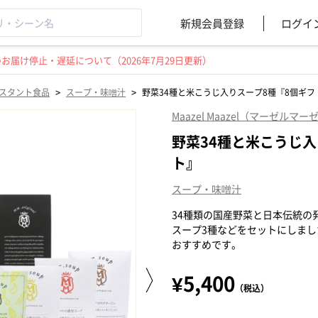
新規会員登録
ログイ
届け停止・遅延について（2026年7月29日更新）
>
>
スタント食品
スープ・味噌汁
野菜34種と米こうじ入りスープ8種『8個ギフ
Maazel Maazel（マーゼルマー
野菜34種と米こうじ入
ト』
スープ・味噌汁
34種類の国産野菜と日本伝統の
スープ3種などをセットにしま
おすすめです。
¥5,400
（税込）