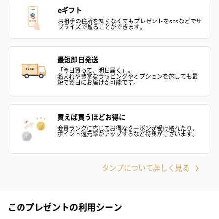
eギフト
紅茶・コーヒー・スイーツ
お相手の住所を知らなくてもプレゼントをsnsなどでサ
プライズで贈ることができます。
紅茶・コーヒー・スイーツを同梱してお届けいたします。ギフト
への＋αにおすすめです。
最短即日発送
「今日買って、明日届く」。
名入れや豊富なラッピングやオプションを施しても最
短で翌日にお届けが可能です。
買えば買うほどお得に
会員ランクに応じてお得なクーポンが受け取れたり、
アールグレイ（HAPPY
アールグレイティー
フルーツティー
ポイント還元率がアップするなど特典がございます。
BIRTHDAY TO YOU）
（660円）
円）
（660円）
タンプについて詳しく見る
このプレゼントの利用シーン
スイーツ