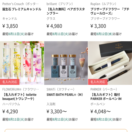
シーズンブーケ（ひま
ブーケ（ホワイトグリ
ブーケ（ピン
わり）（1,880円）
ーン）（1,650円）
（1,650円）
ドライフラワー・プリザーブドフラワー
自然のお花で作ったドライフラワー・プリザーブドフラワーを同
梱します。
一部花材が写真と異なる場合がございます。予めご了承くださ
い。パッケージに入れてお届けします。
プリザーブドフラワー
プリザーブドフラワー
アミュレット 