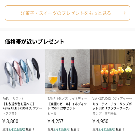
洋菓子・スイーツのプレゼントをもっと見る
価格帯が近いプレゼント
ゴールド（リッチリボ
ピンク（リッチリボ
ライトブルー
ン）（680円）
ン）（680円）
ザ）（680円）
のしカード
商品の形質上、のしを直接添付できない商品にのし風のカードを
同梱します。
※のし下はご記入いただけません。
※カードのデザインは一部変更する場合があります。