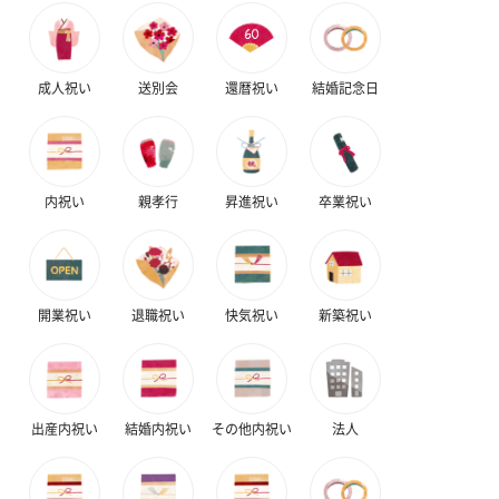
スイーツを同梱してお届けいたします。ギフトへの＋αにおすすめ
です。
成人祝い
送別会
還暦祝い
結婚記念日
内祝い
親孝行
昇進祝い
卒業祝い
ゼリーバウム カット
麦わらパンダバウム
3層デザート 
（レモン＆紅茶）（432
（バナナ味）（540円）
ェ〜国産フル
円）
り〜 3号（86
開業祝い
退職祝い
快気祝い
新築祝い
スキンケアグッズ
出産内祝い
結婚内祝い
その他内祝い
法人
スキンケアグッズを同梱してお届けします。