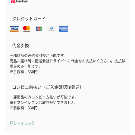
す。
クレジットカード
代金引換
一部商品のみ代金引換が可能です。
商品お届け時に配送会社ドライバーに代金をお支払いください。支払は
いぶりがっことチーズ
ごろっとうまみ チーズ
しょっつるナッ
現金のみ可能です。
のオイル漬（981円）
のオイル漬（塩麹&レモ
円）
※手数料：330円
ン）（981円）
コンビニ前払い（ご入金確認後発送）
一部商品のみコンビニ支払いが可能です。
※セブンイレブンは取り扱いできません。
※手数料：330円
詳しくはこちら