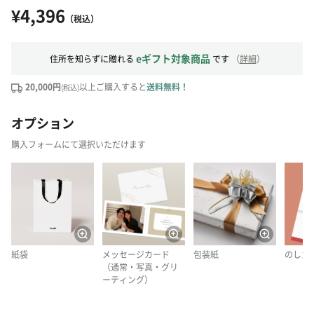
¥4,396
（税込）
eギフト対象商品
住所を知らずに贈れる
です
（
詳細
）
20,000円
以上ご購入すると
送料無料！
(税込)
オプション
購入フォームにて選択いただけます
紙袋
メッセージカード
包装紙
のしカ
（通常・写真・グリ
ーティング）