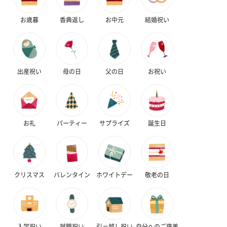
お歳暮
香典返し
お中元
結婚祝い
ハンドクリーム3本セッ
シャワージェル＆ハン
シャワージェ
出産祝い
母の日
父の日
お祝い
ト【ありがとう】
ドクリーム（ピンクグ
ドクリーム（
（1,100円）
レープフルーツ）
ッシュローズ）（
（2,145円）
円）
お礼
パーティー
サプライズ
誕生日
リラックスグッズ
リラックスグッズを同梱してお届けします。
クリスマス
バレンタイン
ホワイトデー
敬老の日
入学祝い
就職祝い
引っ越し祝い
自分へのご褒美