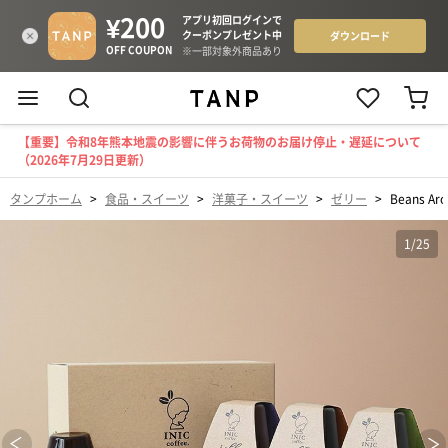
【重要】令和8年熊本地震の影響に伴うお荷物のお届け停止・遅延について
（2026年7月29日更新）
タンプホーム
>
食品・スイーツ
>
洋菓子・スイーツ
>
ゼリー
>
Beans 
1
/
25