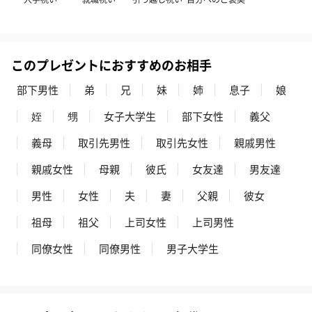
かき氷入浴剤4点セット
かき氷入浴剤4点セット
バスフラワー
（ブルー）（748円）
（イエロー）（748円）
【Thank you】
このプレゼントにおすすめのお相手
円）
部下男性
弟
兄
妹
姉
息子
娘
姪
甥
女子大学生
部下女性
義父
ハンドタオル・ハンカチ
義母
取引先男性
取引先女性
親戚男性
ハンドタオル・ハンカチを同梱してお届けいたします。ギフトへ
親戚女性
母親
彼氏
女友達
男友達
の＋αにおすすめです。
男性
女性
夫
妻
父親
彼女
祖母
祖父
上司女性
上司男性
同僚女性
同僚男性
男子大学生
花束ハンドタオル（ピ
花束ハンドタオル（ブ
花束ハンドタ