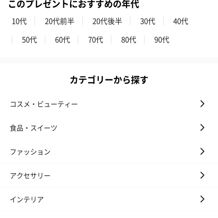
このプレゼントにおすすめの年代
ンク）（1,760円）
ルー）（1,760円）
ワイト）（1,7
10代
20代前半
20代後半
30代
40代
50代
60代
70代
80代
90代
キャンドル・お香
キャンドル・お香を同梱してお届けいたします。
カテゴリーから探す
コスメ・ビューティー
食品・スイーツ
ファッション
フラッグカプセル：イ
フラッグカプセル：イ
ショートイン
アクセサリー
ンセンススティック
ンセンススティック
（GRAPE AND
（END）（880円）
（St.OSMANTHUS）
（880円）
（880円）
インテリア