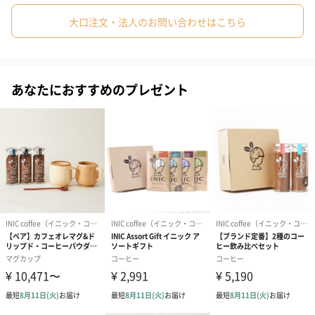
大口注文・法人のお問い合わせはこちら
ギフトボックスをリニューアルして、コーヒーゼリー専用ボック
#就職祝い
#引っ越し祝い
#自分へのご褒美
#部下男性
スでお届け。
#弟
#兄
#妹
#姉
#息子
#娘
#姪
#甥
ボックスを開くと各産地が示された世界地図。
#女子大学生
#部下女性
#義父
#義母
#取引先男性
あなたにおすすめのプレゼント
産地ごとの豆の特長をそのままゼリーに閉じ込めたため、味わい
の違いをお楽しみいただけます。
#取引先女性
#親戚男性
#親戚女性
#母親
#彼氏
大切な方への贈り物として、極上の味わい体験のおすそ分けはい
#女友達
#男友達
#男性
#女性
#夫
#妻
#父親
かがでしょうか。
#彼女
#祖母
#祖父
#上司女性
#上司男性
#同僚女性
#同僚男性
#男子大学生
#10代
#20代前半
#20代後半
コロンビア
#30代
#40代
#50代
#60代
#70代
#80代
#90代
炭焼きで焙煎した豆を使用し、コクのある苦みと甘味のバランス
がよく、どっしりとしたコーヒー感を味わえます。