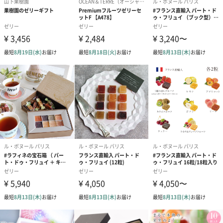
じっくりと深く焙煎し、6種の中では強めのボディが感じられま
す。後に残る心地よい苦みが特徴で、どっしりした深煎りコーヒ
ーがお好きな方におすすめです。
キリマンジャロ
爽やかな酸味、マイルドな苦味とコク。複雑で豊かな風味を持
ち、飽きの来ない味わいなので、どんなシーンでもお楽しみいた
だけます。
マンデリン
強いボディ感と苦味、スパイスのような独得の風味が際立つマン
デリンコーヒー。冷えたゼリーでは酸味も加わってマイルドな印