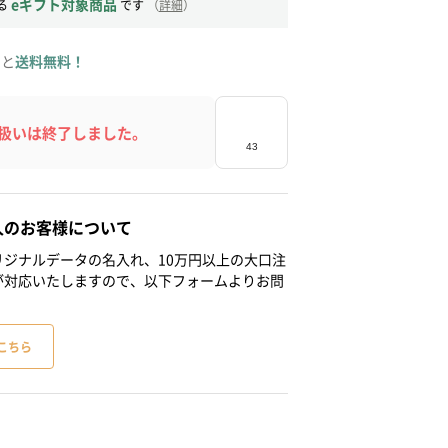
eギフト対象商品
る
です
（
詳細
）
ると
送料無料！
扱いは終了しました。
人のお客様について
ジナルデータの名入れ、10万円以上の大口注
が対応いたしますので、以下フォームよりお問
こちら