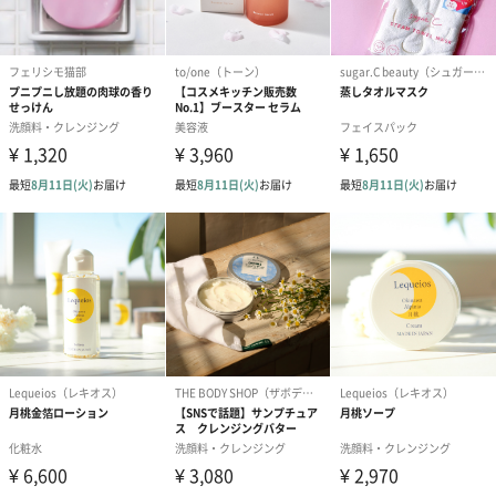
あり（280円）
メッセージカード（通常・写真・グリーティング）
誕生日や結婚祝い・出産祝いなど、様々なシーンのメッセージカ
ードを同梱します。
メッセージカードや封筒のデザインは一部変更する場合がありま
す。
写真付きメッセージカ
写真付きメッセージカ
【誕生日】Hap
ード（680円）
ード（Thank you）ピ
Birthday ホ
ンク（680円）
刷なし）（11