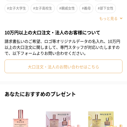
#女子大学生
#女子高校生
#親戚女性
#義母
#部下女性
#姪
#娘
#姉
#妹
#彼女
#同僚女性
#上司女性
10万円以上の大口注文・法人のお客様について
#祖母
#母親
#妻
#女性
#女友達
#10代
請求書払いのご希望、ロゴ等オリジナルデータの名入れ、10万円
#20代前半
#20代後半
#30代
#40代
#50代
#60代
以上の大口注文に関しまして、専門スタッフが対応いたしますの
で、以下フォームよりお問い合わせください。
#70代
#80代
#90代
大口注文・法人のお問い合わせはこちら
普段は手に入らない可愛いミニサイズが付いたこちらのキット
は、いつも愛用いただいている方にもおすすめのキットです。
あなたにおすすめのプレゼント
片手でシュッと使えて、サラッとしてベタつかない、誰もがお使
いいただけるマルチ美容ドライオイル。
大切な方へのギフトにも、世代やジェンダーを問わず喜んでいた