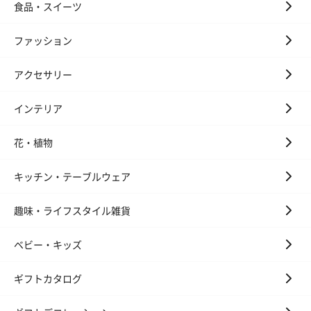
食品・スイーツ
ファッション
アクセサリー
かき氷入浴剤4点セット
かき氷入浴剤4点セット
バスフラワー
（ブルー）（748円）
（イエロー）（748円）
【Thank you】
インテリア
円）
花・植物
キッチン・テーブルウェア
ハンドタオル・ハンカチ
趣味・ライフスタイル雑貨
ハンドタオル・ハンカチを同梱してお届けいたします。ギフトへ
の＋αにおすすめです。
ベビー・キッズ
ギフトカタログ