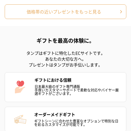
価格帯の近いプレゼントをもっと見る
プリザーブドフラワー
プリザーブドフラワー
アミュレット 
ブーケ（ピンク）
ブーケ（ブルー）
ク）（1,500円
（2,580円）
（2,580円）
ギフトを最高の体験に。
タンプはギフトに特化したECサイトです。
ぬいぐるみ
あなたの大切な方へ。
愛らしいぬいぐるみを同梱してお届けします。
プレゼントはタンプがお手伝いします。
誕生日・記念日・出産祝いなどのシーンにおすすめです。
ギフトにおける信頼
日本最大級のギフト専門通販
手厚いカスタマーサポートで柔軟な対応やバイヤー厳
選ギフトがございます。
オーダーメイドギフト
ギフトシーンに合わせた豊富なオプションで特別な日
を彩るカスタマイズが可能です。
フラワーテディベア
テディベア（バニラ）
テディベア（