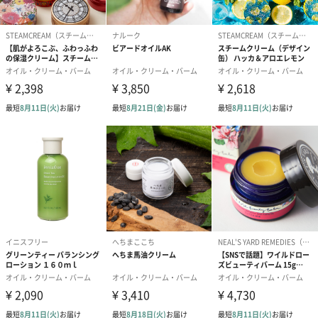
使い方
スキンケアに
●洗顔後、化粧水前のプレケアとして、また化粧水後に美容液代わ
りに。
●お風呂の中でフェイシャルマッサージオイルとして。
適量のオイルを手のひらで温めた後、顔全体をつつむようにマ
ッサージします。
●男性のアフターシェーブ用として。
ボディケアに
●清潔な肌や入浴後の濡れた肌になじませて、全身の保湿ケアに。
●ボディマッサージ用のオイルとして。
●日焼け後の乾燥した肌の保湿に。