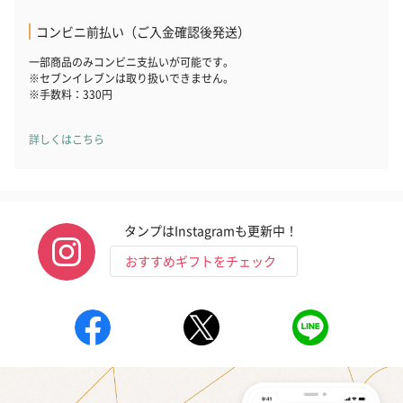
（END）（880円）
（St.OSMANTHUS）
（880円）
コンビニ前払い（ご入金確認後発送）
（880円）
一部商品のみコンビニ支払いが可能です。
※セブンイレブンは取り扱いできません。
※手数料：330円
お酒
お酒を同梱してお届けいたします。
詳しくはこちら
※20歳未満の方への酒類の販売はいたしません。
タンプはInstagramも更新中！
おすすめギフトをチェック
プレミアムビール イネ
実楽山田錦 特別純米
ジョニ－ウォ
ディット（712円）
酒（655円）
ブラック１２年（
円）