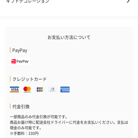
ギフトデコレーション
花束ハンドタオル（ピ
花束ハンドタオル（ブ
花束ハンドタ
ンク）（1,760円）
ルー）（1,760円）
ワイト）（1,7
お支払い方法について
PayPay
キャンドル・お香
キャンドル・お香を同梱してお届けいたします。
クレジットカード
代金引換
一部商品のみ代金引換が可能です。
商品お届け時に配送会社ドライバーに代金をお支払いください。支払は
現金のみ可能です。
フラッグカプセル：イ
フラッグカプセル：イ
ショートイン
※手数料：330円
ンセンススティック
ンセンススティック
（GRAPE AND