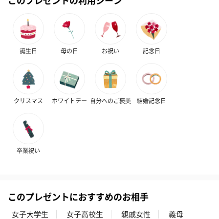
スイーツ
スイーツを同梱してお届けいたします。ギフトへの＋αにおすすめ
誕生日
母の日
お祝い
記念日
です。
クリスマス
ホワイトデー
自分へのご褒美
結婚記念日
卒業祝い
ゼリーバウム カット
麦わらパンダバウム
3層デザート 
（レモン＆紅茶）（432
（バナナ味）（540円）
ェ〜国産フル
円）
り〜 3号（86
このプレゼントにおすすめのお相手
スキンケアグッズ
女子大学生
女子高校生
親戚女性
義母