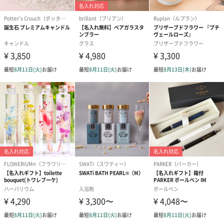
シーズンブーケ（ひま
ブーケ（ホワイトグリ
ブーケ（ピン
わり）（1,880円）
ーン）（1,650円）
（1,650円）
ドライフラワー・プリザーブドフラワー
自然のお花で作ったドライフラワー・プリザーブドフラワーを同
梱します。
一部花材が写真と異なる場合がございます。予めご了承くださ
い。パッケージに入れてお届けします。