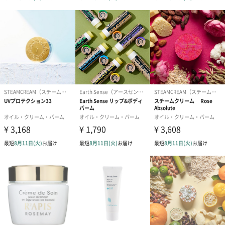
ヘアケアに
●乾燥の気になる髪に毛先からなじませるようにご使用ください。
濡れた状態の髪になじませるとより乾燥を防ぎます。
●シャンプー前の集中ヘアパックとして、乾いた髪に塗布し、数分
おいた後シャンプーしてください。タオルラップなどをしていた
だいても効果的です。
●ヘッドスパとして、シャンプー前の頭皮マッサージに。
ハンド&ネイルに
●乾燥する手元のハンドケアとして。
●ネイルケアとして。爪先までマッサージするようになじませる
と、甘皮をしっとりとさせ、爪の乾燥を防ぎます。