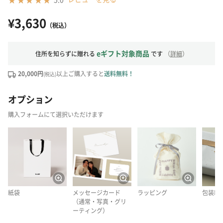
¥3,630
（税込）
eギフト対象商品
住所を知らずに贈れる
です
（
詳細
）
20,000円
以上ご購入すると
送料無料！
(税込)
オプション
購入フォームにて選択いただけます
紙袋
メッセージカード
ラッピング
包装紙
（通常・写真・グリ
ーティング）