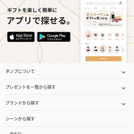
おつまみ・その他
お酒にぴったりのおつまみ・サプリを同梱してお届けいたしま
す。
タンプについて
いぶりがっことチーズ
ごろっとうまみ チーズ
しょっつるナッ
プレゼントを一覧から探す
のオイル漬（981円）
のオイル漬（塩麹&レモ
円）
ン）（981円）
ブランドから探す
シーンから探す
誕生日