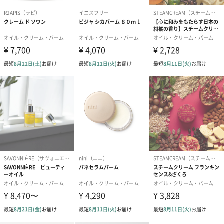
バスオイルに
●お湯を張ったバスタブに適量入れると、 アロマの香りでゆった
りとしたバスタイムをお楽しみいただけます。
「NUXE（ニュクス）」
ナチュラルで、心地よい製品を30年にわたり追求し続けてきたフ
ランスのナチュラルコスメブランド「ニュクス」は、時代に先駆
けて自然由来成分を化粧品に使用してきました。
自然に敬意を払いながらフランス国内で処方・製造されるニュク
スのスキンケア・フレグランス製品は、ナチュラル志向な女性た
ちの欲張りなニーズにしっかりと対応しています。
ニュクス独自のうっとりするほど心地よいテクスチャーと香り