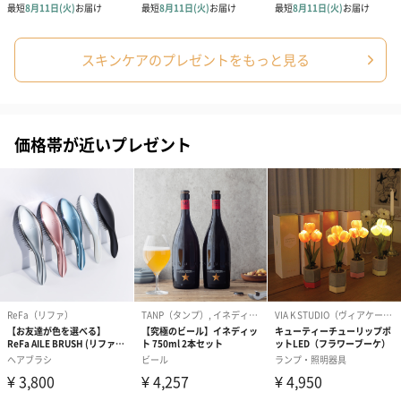
スキンケアのプレゼントをもっと見る
ラッピング
ギフトラッピングを施してお届けいたします。
価格帯が近いプレゼント
コットン巾着 【誕生
コットン巾着 【誕生
コットン巾着 
日】（グレー）M（550
日】（スモーキーピン
とう】 M（55
円）
ク）M（550円）
包装紙