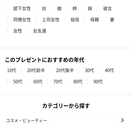
スキンケアグッズを同梱してお届けします。
部下女性
姪
娘
姉
妹
彼女
同僚女性
上司女性
祖母
母親
妻
女性
女友達
このプレゼントにおすすめの年代
ハンドクリーム3本セッ
シャワージェル＆ハン
シャワージェ
ト【ありがとう】
ドクリーム（ピンクグ
ドクリーム（
10代
20代前半
20代後半
30代
40代
（1,100円）
レープフルーツ）
ッシュローズ）（
50代
60代
70代
80代
90代
（2,145円）
円）
カテゴリーから探す
リラックスグッズ
リラックスグッズを同梱してお届けします。
コスメ・ビューティー