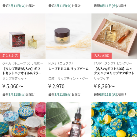
プロディジュー オイルは、1本で顔・体・髪に使えるマルチ美容
オイル。
サラッとしたテクスチャーと魅惑的な香りはそのままに、エイジ
ングケア*2に適した
「ツバキオイル*3」と「アルガンオイル*4」を新たに配合し、7種
*5の植物オイルのブレンドにリニューアル。
シールド効果で肌を保護しながら、うるおいのあるハリツヤ肌、
ツヤのある健康的で美しい髪へと導きます。
*1GERSDATA- フランスファーマシー市場ボディオイル部門 2022
年6月での年間移動合計*2 年齢に応じたお手入れ*3 ツバキ種子油
（エモリエント成分）*4 アルガニアスピノサ核油（エモリエント
成分）*5 ツバキ種子油、アルガニアスピノサ核油、ユチャ種子
油、ルリジサ種子油、（エモリエント成分）、アーモンド油、ヘ
ーゼルナッツ種子油、マカデミア種子油（整肌成分）