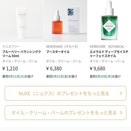
は、五感を呼び覚ましながら、日常の中に喜びをもたらしてくれ
ます。
商品詳細情報
外装サイズ
幅15cmX縦3cmX高さ12.7cm
成分
【プロディジュー オイル】
（カプリル酸／カプリン酸）ヤシアルキル・マカデミ
ア種子油・ジカプリリルエーテル・トリ（カプリル酸
／カプリン酸）グリセリル・アーモンド油・ヘーゼル
ナッツ種子油・ユチャ種子油・香料・ツバキ種子油・
アルガニアスピノサ核油・ルリジサ種子油・トコフェ
ロール・ヒマワリ種子油・酢酸トコフェロール・ロー
NUXE（ニュクス）のプレゼントをもっと見る
ズマリー葉エキス・ジイソステアリン酸ポリグリセリ
ル-3・水・アスコルビン酸・トマト果実エキス
並行輸入品か
否
オイル・クリーム・バームのプレゼントをもっと見る
否か
内容量／内容
50mL・10mL
物