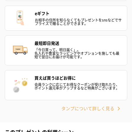
（2,390円）
（1,760円）
ル）（1,760円
eギフト
お相手の住所を知らなくてもプレゼントをsnsなどでサ
プライズで贈ることができます。
紅茶・コーヒー・スイーツ
紅茶・コーヒー・スイーツを同梱してお届けいたします。ギフト
最短即日発送
への＋αにおすすめです。
「今日買って、明日届く」。
名入れや豊富なラッピングやオプションを施しても最
短で翌日にお届けが可能です。
買えば買うほどお得に
会員ランクに応じてお得なクーポンが受け取れたり、
ポイント還元率がアップするなど特典がございます。
アールグレイ（HAPPY
アールグレイティー
フルーツティー
タンプについて詳しく見る
BIRTHDAY TO YOU）
（660円）
円）
（660円）
このプレゼントの利用シーン