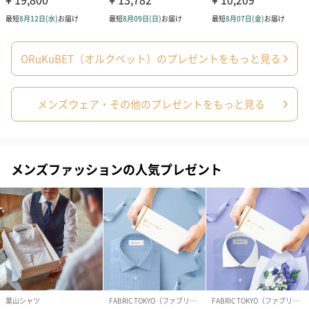
ORuKuBET（オルクベット）のプレゼントをもっと見る
メンズウェア・その他のプレゼントをもっと見る
コットン巾着 【誕生
コットン巾着 【誕生
コットン巾着 
日】（グレー）M（550
日】（スモーキーピン
とう】 M（55
円）
ク）M（550円）
メンズファッションの人気プレゼント
生花
生花のブーケを同梱します。
※9-15時にご注文いただく場合、最短のお届け可能日が通常より
も1日遅くなります。