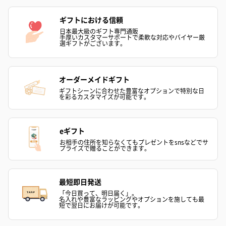
ギフトにおける信頼
日本最大級のギフト専門通販
手厚いカスタマーサポートで柔軟な対応やバイヤー厳
選ギフトがございます。
かき氷入浴剤4点セット
かき氷入浴剤4点セット
バスフラワー
（ブルー）（748円）
（イエロー）（748円）
【Thank you】
オーダーメイドギフト
円）
ギフトシーンに合わせた豊富なオプションで特別な日
を彩るカスタマイズが可能です。
eギフト
ハンドタオル・ハンカチ
お相手の住所を知らなくてもプレゼントをsnsなどでサ
プライズで贈ることができます。
ハンドタオル・ハンカチを同梱してお届けいたします。ギフトへ
の＋αにおすすめです。
最短即日発送
「今日買って、明日届く」。
名入れや豊富なラッピングやオプションを施しても最
短で翌日にお届けが可能です。