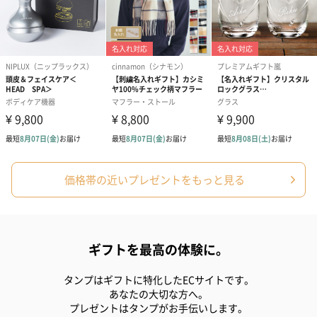
スキンケアグッズを同梱してお届けします。
ハンドクリーム3本セッ
シャワージェル＆ハン
シャワージェ
ト【ありがとう】
ドクリーム（ピンクグ
ドクリーム（
価格帯の近いプレゼントをもっと見る
（1,100円）
レープフルーツ）
ッシュローズ）（
（2,145円）
円）
ギフトを最高の体験に。
リラックスグッズ
リラックスグッズを同梱してお届けします。
タンプはギフトに特化したECサイトです。
あなたの大切な方へ。
プレゼントはタンプがお手伝いします。