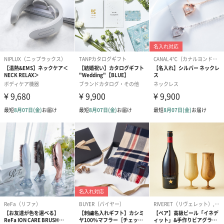
（2,390円）
（1,760円）
ル）（1,760円
紅茶・コーヒー・スイーツ
紅茶・コーヒー・スイーツを同梱してお届けいたします。ギフト
への＋αにおすすめです。
アールグレイ（HAPPY
アールグレイティー
フルーツティー
BIRTHDAY TO YOU）
（660円）
円）
（660円）