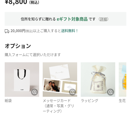
¥8,800
（税込）
eギフト対象商品
住所を知らずに贈れる
です
（
詳細
）
20,000円
以上ご購入すると
送料無料！
(税込)
オプション
購入フォームにて選択いただけます
紙袋
メッセージカード
ラッピング
生花
（通常・写真・グリ
ーティング）