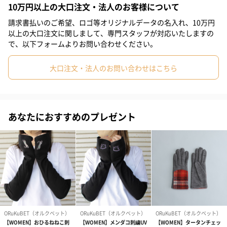
10万円以上の大口注文・法人のお客様について
も、スマホやタブレットの画面操作がスムーズに。この冬は、グ
#60代
#70代
#80代
#90代
ローブを着けたままでのスマホ操作を楽しめます。
請求書払いのご希望、ロゴ等オリジナルデータの名入れ、10万円
以上の大口注文に関しまして、専門スタッフが対応いたしますの
で、以下フォームよりお問い合わせください。
カラー/サイズ
大口注文・法人のお問い合わせはこちら
サイズ：24 cm(全⻑ 約 23 cm)
4カラーをご用意しています。
あなたにおすすめのプレゼント
BK
NV
DBR