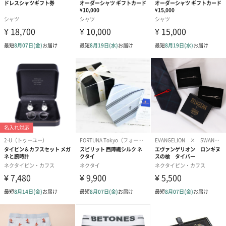
シーズンブーケ（ひま
ブーケ（ホワイトグリ
ブーケ（ピン
わり）（1,880円）
ーン）（1,650円）
（1,650円）
ドライフラワー・プリザーブドフラワー
自然のお花で作ったドライフラワー・プリザーブドフラワーを同
梱します。
一部花材が写真と異なる場合がございます。予めご了承くださ
い。パッケージに入れてお届けします。