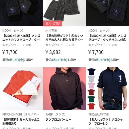
ORuKuBET(オルクベット)
ORuKuBET(オルクベット)は、“TEBuKuRO(てぶくろ)”の逆さ読
み。ファッションアイテムの1つ“TEBuKuRO”をテーマにエレガン
ス～カジュアルなデザインまで、さまざまな素材を使用した手袋
を展開しています。
商品詳細情報
外装サイズ
幅12cm × 縦25cm × 3cm
素材／繊維
羊革、内側：カシミヤ100 %
お手入れ方法
乾いた布で汚れを拭き取り、陰干しをしてください。
サイズ
24 cm(全⻑ 約23 cm)