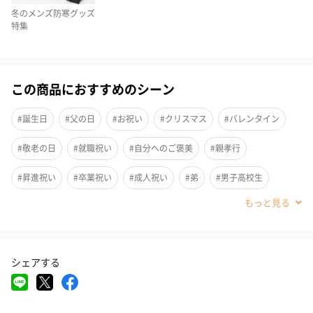
冬のメンズ防寒グッズ
特集
この商品におすすめのシーン
#誕生日
#父の日
#お祝い
#クリスマス
#バレンタイン
#敬老の日
#就職祝い
#自分へのご褒美
#親孝行
このグローブは高品質な羊革を使用しており、その柔らかさとエ
#昇進祝い
#卒業祝い
#成人祝い
#弟
#男子高校生
レガンスが際立っています。手を滑らかに包み込み、上質な肌触
#男子中学生
#親戚男性
#取引先男性
#義父
#部下男性
りを実感できます。
#甥
#息子
#兄
#彼氏
#男子大学生
#同僚男性
シェアする
#上司男性
#祖父
#父親
#夫
#男性
#男友達
タッチパネル操作も快適に
#10代
#20代前半
#20代後半
#30代
#40代
#50代
親指と人差し指の部分に特別な導電革を採用。冷たい空気の中で