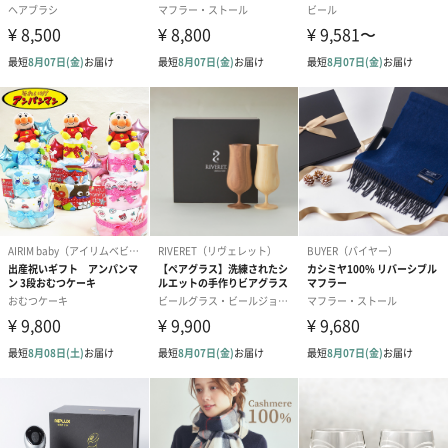
スイーツ
スイーツを同梱してお届けいたします。ギフトへの＋αにおすすめ
です。
ゼリーバウム カット
麦わらパンダバウム
3層デザート 
（レモン＆紅茶）（432
（バナナ味）（540円）
ェ〜国産フル
円）
り〜 3号（86
スキンケアグッズ