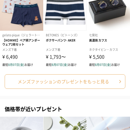
プリザーブドフラワー
プリザーブドフラワー
アミュレット 
ブーケ（ピンク）
ブーケ（ブルー）
ク）（1,500円
（2,580円）
（2,580円）
ぬいぐるみ
愛らしいぬいぐるみを同梱してお届けします。
誕生日・記念日・出産祝いなどのシーンにおすすめです。
メンズファッションのプレゼントをもっと見る
価格帯が近いプレゼント
フラワーテディベア
テディベア（バニラ）
テディベア（