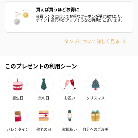
買えば買うほどお得に
会員ランクに応じてお得なクーポンが受け取れたり、
ポイント還元率がアップするなど特典がございます。
花束ハンドタオル（ピ
花束ハンドタオル（ブ
花束ハンドタ
ンク）（1,760円）
ルー）（1,760円）
ワイト）（1,7
タンプについて詳しく見る
キャンドル・お香
このプレゼントの利用シーン
キャンドル・お香を同梱してお届けいたします。
誕生日
父の日
お祝い
クリスマス
フラッグカプセル：イ
フラッグカプセル：イ
ショートイン
バレンタイン
敬老の日
就職祝い
自分へのご褒美
ンセンススティック
ンセンススティック
（GRAPE AND