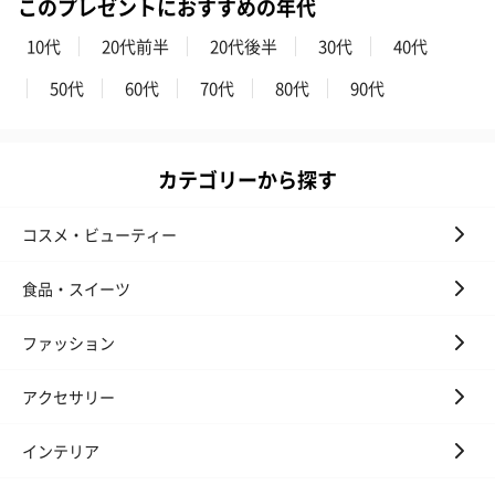
このプレゼントにおすすめの年代
おつまみ・その他
10代
20代前半
20代後半
30代
40代
お酒にぴったりのおつまみ・サプリを同梱してお届けいたしま
50代
60代
70代
80代
90代
す。
カテゴリーから探す
コスメ・ビューティー
食品・スイーツ
いぶりがっことチーズ
ごろっとうまみ チーズ
しょっつるナッ
のオイル漬（981円）
のオイル漬（塩麹&レモ
円）
ファッション
ン）（981円）
アクセサリー
インテリア