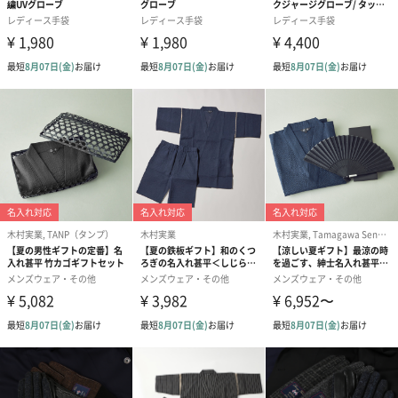
KH
お取り扱いについてのご注意
※ベンジン類の使用は避けて下さい。
※雨等でぬれたときは、陰干しにして乾かして下さい。
※火または温度の高いものに近づけると変質・変形する恐れがあ
ります。
※タンブラー乾燥、アイロンがけはお避け下さい。
※着用後は軽く縦に引っぱり形を整え、重ね置きをせずに、温
度・湿度の低い所に保存して下さい。
※現在の皮革染色技術では摩擦・水による多少の脱色や使用中の
摩擦により、色落ち、または移染する場合がありますので、ご注
意下さい。尚、洗濯は避けて下さい。
※クリーニングは専門店にご相談下さい。