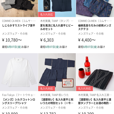
誕生日や結婚祝い・出産祝いなど、様々なシーンのメッセージカ
ードを同梱します。
メッセージカードや封筒のデザインは一部変更する場合がありま
す。
写真付きメッセージカ
写真付きメッセージカ
【誕生日】Hap
ード（680円）
ード（Thank you）ピ
Birthday ホ
ンク（680円）
刷なし）（11
ラッピング
ギフトラッピングを施してお届けいたします。