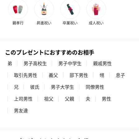
（END）（880円）
（St.OSMANTHUS）
（880円）
（880円）
親孝行
昇進祝い
卒業祝い
成人祝い
お酒
お酒を同梱してお届けいたします。
※20歳未満の方への酒類の販売はいたしません。
このプレゼントにおすすめのお相手
弟
男子高校生
男子中学生
親戚男性
取引先男性
義父
部下男性
甥
息子
兄
彼氏
男子大学生
同僚男性
上司男性
祖父
父親
夫
男性
男友達
プレミアムビール イネ
実楽山田錦 特別純米
ジョニ－ウォ
ディット（712円）
酒（655円）
ブラック１２年（
円）