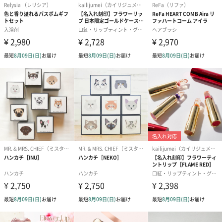
ンク）（1,760円）
ルー）（1,760円）
ワイト）（1,7
キャンドル・お香
キャンドル・お香を同梱してお届けいたします。
フラッグカプセル：イ
フラッグカプセル：イ
ショートイン
ンセンススティック
ンセンススティック
（GRAPE AND
（END）（880円）
（St.OSMANTHUS）
（880円）
（880円）