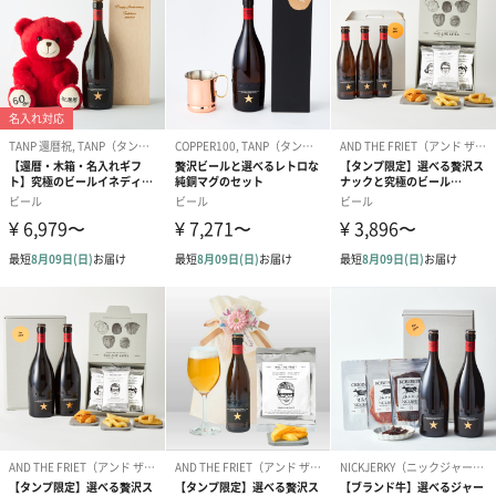
ドライフラワー・プリザーブドフラワー
自然のお花で作ったドライフラワー・プリザーブドフラワーを同
梱します。
一部花材が写真と異なる場合がございます。予めご了承くださ
い。パッケージに入れてお届けします。
プリザーブドフラワー
プリザーブドフラワー
アミュレット 
ブーケ（ピンク）
ブーケ（ブルー）
ク）（1,500円
（2,580円）
（2,580円）