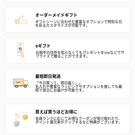
オーダーメイドギフト
ギフトシーンに合わせた豊富なオプションで特別な日
を彩るカスタマイズが可能です。
eギフト
還暦今治ハンドタオル
ゴルフボール（1,760
ゴルフボール（
お相手の住所を知らなくてもプレゼントをsnsなどでサ
（1,298円）
円）
ト）レッド（1,
プライズで贈ることができます。
最短即日発送
「今日買って、明日届く」。
名入れや豊富なラッピングやオプションを施しても最
短で翌日にお届けが可能です。
買えば買うほどお得に
会員ランクに応じてお得なクーポンが受け取れたり、
ポイント還元率がアップするなど特典がございます。