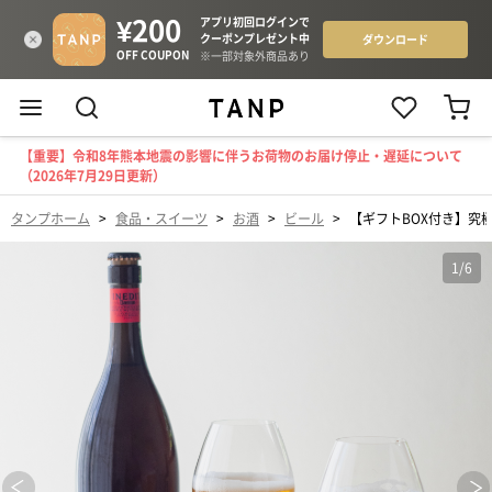
【重要】令和8年熊本地震の影響に伴うお荷物のお届け停止・遅延について
（2026年7月29日更新）
タンプホーム
>
食品・スイーツ
>
お酒
>
ビール
>
【ギフトBOX付き】究
1
/
6