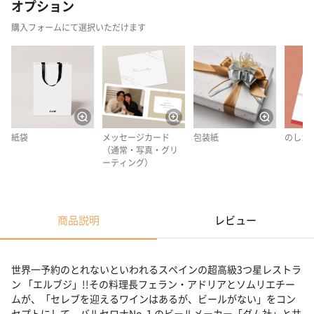
オプション
購入フォームにて選択いただけます
紙袋
メッセージカード
包装紙
のしカ
（通常・写真・グリ
ーティング）
商品説明
レビュー
世界一予約のとれないといわれるスペインの超高級3つ星レストラ
ン 「エルブジ」!!その料理長フェラン・アドリアとソムリエチー
ムが、「セレブを迎えるワインはあるが、ビールがない」をコン
セプトにして、バルセロナNo.１のビールメーカー「ダム社」と共