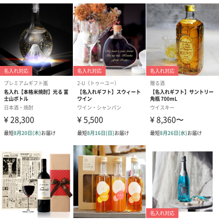
ハンドクリーム3本セッ
シャワージェル＆ハン
シャワージェ
ト【ありがとう】
ドクリーム（ピンクグ
ドクリーム（
（1,100円）
レープフルーツ）
ッシュローズ）（
（2,145円）
円）
リラックスグッズ
リラックスグッズを同梱してお届けします。