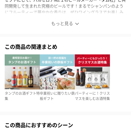
同開発して生まれた究極のビールです！まるでシャンパンのよう
にフルーティーで華やかな香りは、ぜひワイングラスでお楽しみ
下さい。
もっと見る
※20歳未満の方への酒類の販売はいたしません。
究極のビール
この商品の関連まとめ
世界一予約のとれないといわれるスペインの超高級3つ星レストラ
ン 「エルブジ」!!その料理長フェラン・アドリアとソムリエチー
ムが、「セレブを迎えるワインはあるが、ビールがない」をコン
セプトにして、バルセロナNo.１のビールメーカー「ダム社」と共
同開発して生まれた究極のビールです！まるでシャンパンのよう
タンプのお酒ギフト特
卒業祝いに贈りたい鉄
パーティーに！クリス
にフルーティーで華やかな香りは、ぜひワイングラスでお楽しみ
集
板ギフト
マスを楽しむお酒特集
下さい。
この商品におすすめのシーン