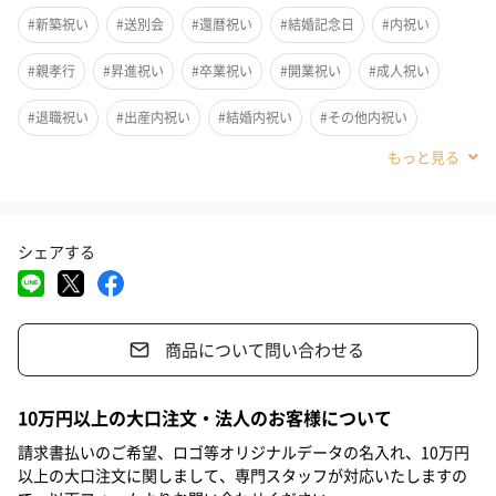
名入れできる刻印タグ付きセットはこちら
#新築祝い
#送別会
#還暦祝い
#結婚記念日
#内祝い
#親孝行
#昇進祝い
#卒業祝い
#開業祝い
#成人祝い
【名入れタグ・BOX付き】究極のビールイネディット
#退職祝い
#出産内祝い
#結婚内祝い
#その他内祝い
#法人
#お歳暮
#古希祝い
#喜寿祝い
#米寿祝い
マリアージュ
#お中元
#結婚祝い
#母の日
#父の日
#お祝い
#お礼
どんな料理にも合うイネディット。タンプではこだわりのおつま
シェアする
#記念日
#パーティー
#サプライズ
#誕生日
#クリスマス
みをオプションで用意しました。
お酒好きの人は勿論、記念日、日々の感謝の気持ちを伝える時に
#バレンタイン
#ホワイトデー
#敬老の日
#入学祝い
も幅広いシーンで安心してお贈り頂けるギフトです。
商品について問い合わせる
#就職祝い
#引っ越し祝い
#自分へのご褒美
#義母
※おつまみは有料オプションになります。
#男子大学生
#親戚女性
#親戚男性
#取引先女性
10万円以上の大口注文・法人のお客様について
#取引先男性
#義父
#部下女性
#部下男性
#甥
#娘
請求書払いのご希望、ロゴ等オリジナルデータの名入れ、10万円
以上の大口注文に関しまして、専門スタッフが対応いたしますの
ギフトBOX付き
#息子
#姉
#妹
#兄
#弟
#彼女
#同僚男性