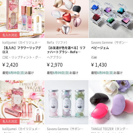
お酒
お酒を同梱してお届けいたします。
※20歳未満の方への酒類の販売はいたしません。
プレミアムビール イネ
実楽山田錦 特別純米
ジョニ－ウォ
ディット（712円）
酒（655円）
ブラック１２年（
円）
おつまみ・その他
お酒にぴったりのおつまみ・サプリを同梱してお届けいたしま
す。