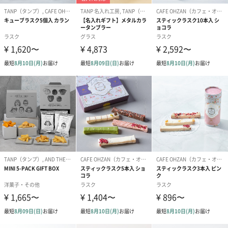
写真付きメッセージカ
写真付きメッセージカ
【誕生日】Hap
ード（680円）
ード（Thank you）ピ
Birthday ホ
ンク（680円）
刷なし）（11
包装紙
包装紙でラッピングを施してお届けいたします。