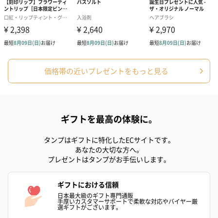
価格帯の近いプレゼントをもっと見る
いぶりがっことチーズ
ごろっとうまみ チーズ
しょっつるナッ
のオイル漬（981円）
のオイル漬（塩麹&レモ
円）
ン）（981円）
ギフトを最高の体験に。
タンプはギフトに特化したECサイトです。
あなたの大切な方へ。
プレゼントはタンプがお手伝いします。
還暦祝いちょい足しギフト
ギフトにおける信頼
還暦のお祝いにぴったりのアイテムを同梱してお届けいたしま
日本最大級のギフト専門通販
す。
手厚いカスタマーサポートで柔軟な対応やバイヤー厳
選ギフトがございます。