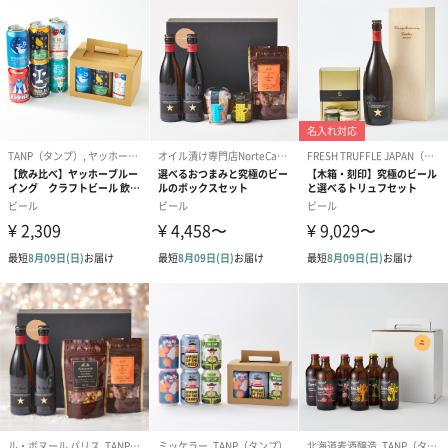
ゴールド（リッチリボ
ピンク（リッチリボ
ライトブルー
ン）（680円）
ン）（680円）
ザ）（680円）
のしカード
商品の形質上、のしを直接添付できない商品にのし風のカードを
同梱します。
※のし下はご記入いただけません。
※カードのデザインは一部変更する場合があります。