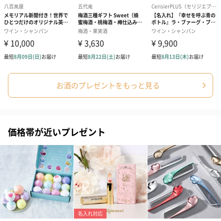
かき氷入浴剤4点セット
かき氷入浴剤4点セット
バスフラワー
（ブルー）（748円）
（イエロー）（748円）
【Thank you】
円）
お酒のプレゼントをもっと見る
ハンドタオル・ハンカチ
ハンドタオル・ハンカチを同梱してお届けいたします。ギフトへ
の＋αにおすすめです。
価格帯が近いプレゼント
花束ハンドタオル（ピ
花束ハンドタオル（ブ
花束ハンドタ