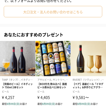
で、以下フォームよりお問い合わせください。
#同僚女性
#上司男性
#上司女性
#祖父
#祖母
#母親
大口注文・法人のお問い合わせはこちら
贈りやすいギフトBOXに入れてお届けします！
#父親
#妻
#夫
#女性
#男性
#男友達
#女友達
#彼氏
#20代前半
#20代後半
#30代
#40代
#50代
あなたにおすすめのプレゼント
商品詳細情報
#60代
#70代
#80代
#90代
原材料
大麦麦芽、ホップ、小麦、コリアンダー、オレコンピ
ール、リコリス、酵母
容量
750ml
アルコール度
4.8%
数
ご注意事項
20歳未満の方への酒類の販売はいたしません。
商品オプション情報