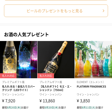
スイーツを同梱してお届けいたします。ギフトへの＋αにおすすめ
です。
ビールのプレゼントをもっと見る
お酒の人気プレゼント
ゼリーバウム カット
麦わらパンダバウム
3層デザート 
（レモン＆紅茶）（432
（バナナ味）（540円）
ェ〜国産フル
円）
り〜 3号（86
スキンケアグッズ
スキンケアグッズを同梱してお届けします。