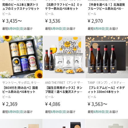
結婚祝い（御結婚御
出産祝い（御出産御
内祝い_蝶結び
祝）（110円）
祝）（110円）
（110円）
生花
生花のブーケを同梱します。
※9-15時にご注文いただく場合、最短のお届け可能日が通常より
も1日遅くなります。
シーズンブーケ（ひま
ブーケ（ホワイトグリ
ブーケ（ピン
わり）（1,880円）
ーン）（1,650円）
（1,650円）