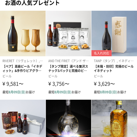
お酒の人気プレゼント
ハンドクリーム3本セッ
シャワージェル＆ハン
シャワージェ
ト【ありがとう】
ドクリーム（ピンクグ
ドクリーム（
（1,100円）
レープフルーツ）
ッシュローズ）（
（2,145円）
円）
リラックスグッズ
リラックスグッズを同梱してお届けします。