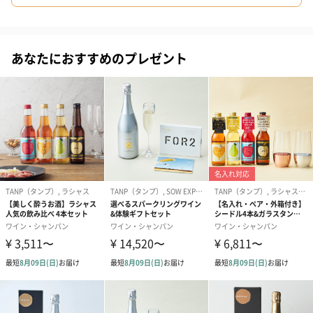
#上司女性
#祖父
#祖母
#母親
#父親
#妻
#夫
商品詳細情報
あなたにおすすめのプレゼント
#女性
#男性
#男友達
#女友達
#彼氏
#20代前半
原材料
シャルドネ
#20代後半
#30代
#40代
#50代
#60代
#70代
容量
750ml
アルコール度
12.5%
#80代
#90代
数
ご注意事項
20歳未満の方への酒類の販売はいたしません。
原産国
イタリア
商品オプション情報
紙袋
お渡し用の紙袋です。
商品に合わせたサイズをお届けします。