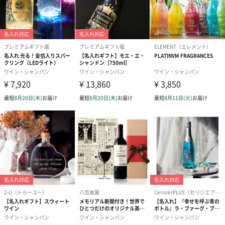
結婚祝い（御結婚御
出産祝い（御出産御
内祝い_蝶結び
祝）（110円）
祝）（110円）
（110円）
生花
生花のブーケを同梱します。
※9-15時にご注文いただく場合、最短のお届け可能日が通常より
も1日遅くなります。
シーズンブーケ（ひま
ブーケ（ホワイトグリ
ブーケ（ピン