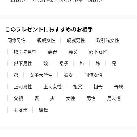
就職祝い
引っ越し祝い
自分へのご褒美
退職祝い
このプレゼントにおすすめのお相手
同僚男性
親戚女性
親戚男性
取引先女性
取引先男性
義母
義父
部下女性
部下男性
娘
息子
姉
妹
兄
弟
女子大学生
彼女
同僚女性
上司男性
上司女性
祖父
祖母
母親
父親
妻
夫
女性
男性
男友達
女友達
彼氏