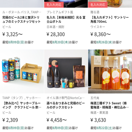
かき氷入浴剤4点セット
かき氷入浴剤4点セット
バスフラワー
（ブルー）（748円）
（イエロー）（748円）
【Thank you】
円）
ハンドタオル・ハンカチ
ハンドタオル・ハンカチを同梱してお届けいたします。ギフトへ
の＋αにおすすめです。