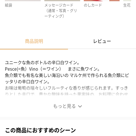
紙袋
メッセージカード
のしカード
生花
（通常・写真・グリ
ーティング）
商品説明
レビュー
ユニークな魚のボトルの辛口白ワイン。
Pesce(=魚）Vino（＝ワイン） まさに魚ワイン。
魚介類でも有名な美しい海沿いの マルケ州で作られる魚介類にピ
ッタリの辛口白ワイン。
お味は葡萄の瑞々しいフルーティな香りが感じられます。すっき
りとした辛口で、豊かな酸味を持った果実味の、お料理に合わせ
て楽しみたい白ワインです。
もっと見る
甘味はほぼなく、余韻は少なめ。
ペペロンチーノなどニンニクを使ったシンプルな料理や白身魚系
の魚介料理に合いそうです。
＊20歳未満の方への酒類の販売はいたしません。
この商品におすすめのシーン