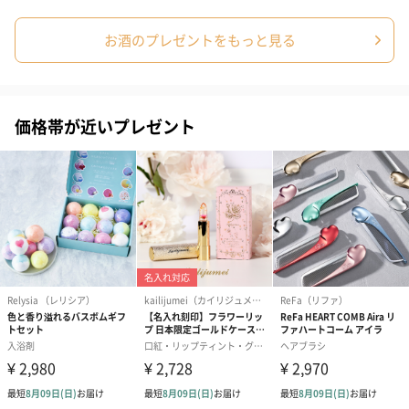
花束ハンドタオル（ピ
花束ハンドタオル（ブ
花束ハンドタ
お酒のプレゼントをもっと見る
ンク）（1,760円）
ルー）（1,760円）
ワイト）（1,7
価格帯が近いプレゼント
キャンドル・お香
キャンドル・お香を同梱してお届けいたします。
フラッグカプセル：イ
フラッグカプセル：イ
ショートイン
ンセンススティック
ンセンススティック
（GRAPE AND
（END）（880円）
（St.OSMANTHUS）
（880円）
（880円）