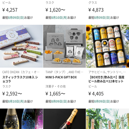
写真付きメッセージカ
写真付きメッセージカ
【誕生日】Hap
ード（680円）
ード（Thank you）ピ
Birthday ホ
ンク（680円）
刷なし）（11
のしカード
商品の形質上、のしを直接添付できない商品にのし風のカードを
同梱します。
※のし下はご記入いただけません。
※カードのデザインは一部変更する場合があります。