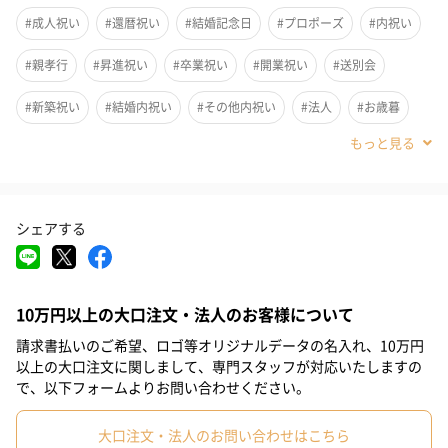
ユニークなボトルの白ワイン
#成人祝い
#還暦祝い
#結婚記念日
#プロポーズ
#内祝い
#親孝行
#昇進祝い
#卒業祝い
#開業祝い
#送別会
ユニークなボトルが特徴的なイタリア産白ワイン。普通のお酒に
#新築祝い
#結婚内祝い
#その他内祝い
#法人
#お歳暮
飽きてしまって人にも、手土産にも最適な一品です。
お味はすっきりとした辛口でイタリア料理と合わせるのにピッタ
#古希祝い
#喜寿祝い
#米寿祝い
#お中元
#結婚祝い
リ。
#母の日
#父の日
#お祝い
#お礼
#記念日
シェアする
#パーティー
#サプライズ
#誕生日
#クリスマス
厳選されたオイル漬けと一緒に
#バレンタイン
#ホワイトデー
#敬老の日
#就職祝い
おつまみにもこだわりたい、そんな要望にお応えしてオイル漬け
10万円以上の大口注文・法人のお客様について
#引っ越し祝い
#自分へのご褒美
#退職祝い
#同僚男性
専門店からバイヤーこだわりのオイル漬けなどをオプションとし
請求書払いのご希望、ロゴ等オリジナルデータの名入れ、10万円
て用意しました。
#親戚女性
#親戚男性
#取引先女性
#取引先男性
#義母
以上の大口注文に関しまして、専門スタッフが対応いたしますの
お酒だけでは物足りない、マリアージュも楽しんで欲しい、そん
で、以下フォームよりお問い合わせください。
#義父
#部下女性
#部下男性
#娘
#息子
#姉
#妹
な時は是非ご一緒にプレゼントしてみてはいかがでしょうか。
大口注文・法人のお問い合わせはこちら
#兄
#弟
#女子大学生
#彼女
#同僚女性
#上司男性