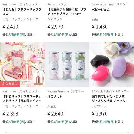
お酒にぴったりのおつまみ・サプリを同梱してお届けいたしま
す。
いぶりがっことチーズ
ごろっとうまみ チーズ
しょっつるナッ
のオイル漬（981円）
のオイル漬（塩麹&レモ
円）
ン）（981円）