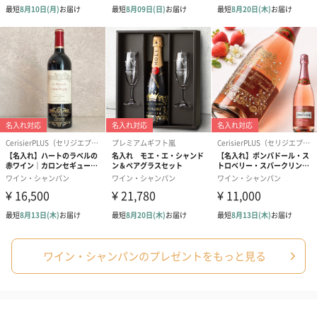
スイーツ
スイーツを同梱してお届けいたします。ギフトへの＋αにおすすめ
です。
ゼリーバウム カット
麦わらパンダバウム
3層デザート 
（レモン＆紅茶）（432
（バナナ味）（540円）
ェ〜国産フル
円）
り〜 3号（86
ワイン・シャンパンのプレゼントをもっと見る
スキンケアグッズ
スキンケアグッズを同梱してお届けします。