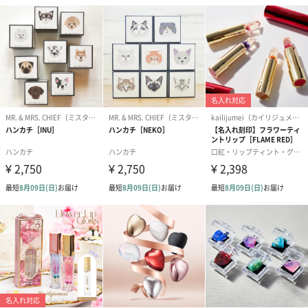
お酒
お酒を同梱してお届けいたします。
※20歳未満の方への酒類の販売はいたしません。
プレミアムビール イネ
実楽山田錦 特別純米
ジョニ－ウォ
ディット（712円）
酒（655円）
ブラック１２年（
円）
おつまみ・その他