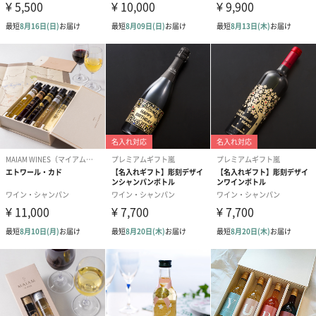
わり）（1,880円）
ーン）（1,650円）
（1,650円）
ドライフラワー・プリザーブドフラワー
自然のお花で作ったドライフラワー・プリザーブドフラワーを同
梱します。
一部花材が写真と異なる場合がございます。予めご了承くださ
い。パッケージに入れてお届けします。
プリザーブドフラワー
プリザーブドフラワー
アミュレット 
ブーケ（ピンク）
ブーケ（ブルー）
ク）（1,500円
（2,580円）
（2,580円）