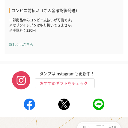
コンビニ前払い（ご入金確認後発送）
一部商品のみコンビニ支払いが可能です。
※セブンイレブンは取り扱いできません。
※手数料：330円
花束ハンドタオル（ピ
花束ハンドタオル（ブ
花束ハンドタ
ンク）（1,760円）
ルー）（1,760円）
ワイト）（1,7
詳しくはこちら
キャンドル・お香
タンプはInstagramも更新中！
キャンドル・お香を同梱してお届けいたします。
おすすめギフトをチェック