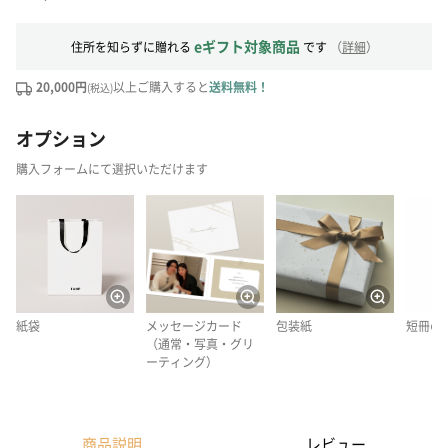
eギフト対象商品
住所を知らずに贈れる
です
（
詳細
）
20,000円
以上ご購入すると
送料無料！
(税込)
オプション
購入フォームにて選択いただけます
紙袋
メッセージカード
包装紙
短冊の
（通常・写真・グリ
ーティング）
商品説明
レビュー