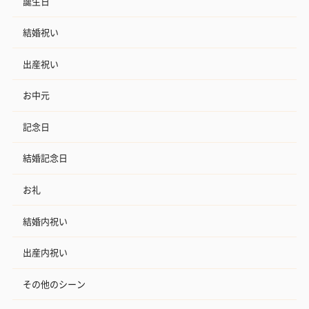
誕生日
結婚祝い
おつまみ・その他
出産祝い
お酒にぴったりのおつまみ・サプリを同梱してお届けいたしま
す。
お中元
記念日
結婚記念日
お礼
いぶりがっことチーズ
結婚内祝い
ごろっとうまみ チーズ
しょっつるナッ
のオイル漬（981円）
のオイル漬（塩麹&レモ
円）
ン）（981円）
出産内祝い
その他のシーン