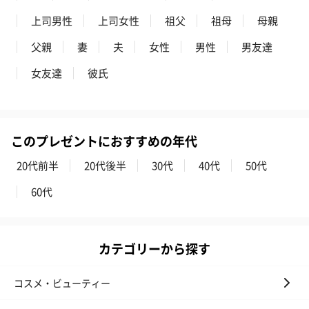
上司男性
上司女性
祖父
祖母
母親
父親
妻
夫
女性
男性
男友達
女友達
彼氏
スイーツ
スイーツを同梱してお届けいたします。ギフトへの＋αにおすすめ
です。
このプレゼントにおすすめの年代
20代前半
20代後半
30代
40代
50代
60代
ゼリーバウム カット
麦わらパンダバウム
3層デザート 
カテゴリーから探す
（レモン＆紅茶）（432
（バナナ味）（540円）
ェ〜国産フル
円）
り〜 3号（86
コスメ・ビューティー