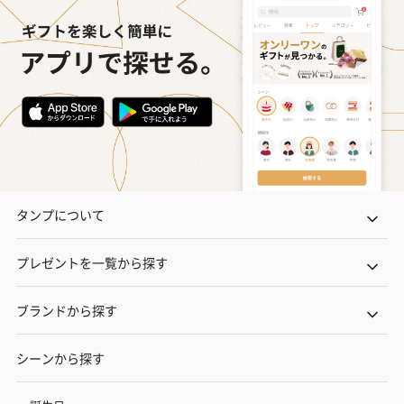
フラッグカプセル：イ
フラッグカプセル：イ
ショートイン
ンセンススティック
ンセンススティック
（GRAPE AND
（END）（880円）
（St.OSMANTHUS）
（880円）
（880円）
お酒
お酒を同梱してお届けいたします。
※20歳未満の方への酒類の販売はいたしません。
タンプについて
プレゼントを一覧から探す
ブランドから探す
シーンから探す
プレミアムビール イネ
実楽山田錦 特別純米
ジョニ－ウォ
ディット（712円）
酒（655円）
ブラック１２年（
円）