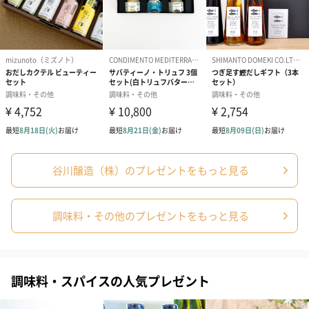
糀を身近に感じてもらえるような商品作りにも力を入れておりま
す。
商品詳細情報
原材料
【糀ドレッシング】
甘酒（国内製造）、米酢、醤油、味噌、魚醤（いわ
し）、食用植物油脂（ごま油）、てんさい糖、米麹、
あおさ、食塩、にんにく、香辛料
【能登のぽんず】
醤油（国内製造）、みりん、米酢、ゆず果汁、てんさ
谷川醸造（株）のプレゼントをもっと見る
い糖、魚醤（いわし）、椎茸
【米飴しょうゆ】
醤油（国内製造）、米飴、てんさい糖、清酒
【能登のお醤油】
調味料・その他のプレゼントをもっと見る
大豆（国産）、小麦、食塩
【糀のディップソース】
甘酒（国内製造）、米酢、食用植物油脂（なたね
油）、米麹、食塩、しょうが、にんにく
【糀とごまのディップソース】
調味料・スパイスの人気プレゼント
甘酒（国内製造）、醤油、食用植物油脂（ごま油）、
白ごま、米酢、にんにく
【おかずみそ・ごぼう】