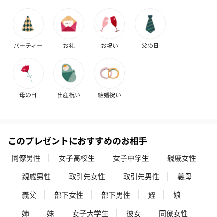
フラワーテディベア
テディベア（バニラ）
テディベア（
（2,390円）
（1,760円）
ル）（1,760円
パーティー
お礼
お祝い
父の日
紅茶・コーヒー・スイーツ
紅茶・コーヒー・スイーツを同梱してお届けいたします。ギフト
への＋αにおすすめです。
母の日
出産祝い
結婚祝い
このプレゼントにおすすめのお相手
同僚男性
女子高校生
女子中学生
親戚女性
親戚男性
取引先女性
取引先男性
義母
アールグレイ（HAPPY
アールグレイティー
フルーツティー
義父
部下女性
部下男性
姪
娘
BIRTHDAY TO YOU）
（660円）
円）
（660円）
姉
妹
女子大学生
彼女
同僚女性