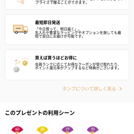
プライズで贈ることができます。
最短即日発送
「今日買って、明日届く」。
名入れや豊富なラッピングやオプションを施しても最
短で翌日にお届けが可能です。
シーズンブーケ（ひま
ブーケ（ホワイトグリ
ブーケ（ピン
わり）（1,880円）
ーン）（1,650円）
（1,650円）
買えば買うほどお得に
会員ランクに応じてお得なクーポンが受け取れたり、
ポイント還元率がアップするなど特典がございます。
ドライフラワー・プリザーブドフラワー
自然のお花で作ったドライフラワー・プリザーブドフラワーを同
タンプについて詳しく見る
梱します。
一部花材が写真と異なる場合がございます。予めご了承くださ
い。パッケージに入れてお届けします。
このプレゼントの利用シーン