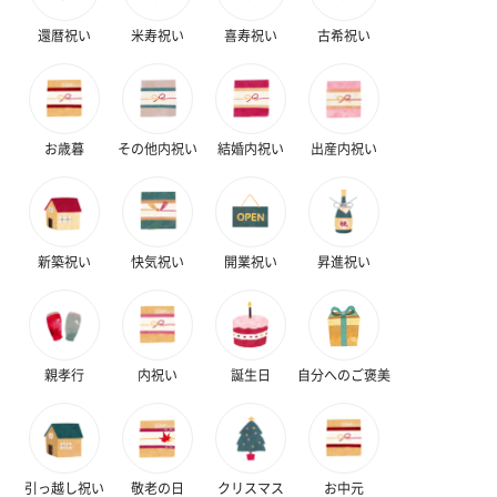
還暦祝い
米寿祝い
喜寿祝い
古希祝い
プリザーブドフラワー
プリザーブドフラワー
アミュレット 
ブーケ（ピンク）
ブーケ（ブルー）
ク）（1,500円
お歳暮
その他内祝い
結婚内祝い
出産内祝い
（2,580円）
（2,580円）
ぬいぐるみ
新築祝い
快気祝い
開業祝い
昇進祝い
愛らしいぬいぐるみを同梱してお届けします。
誕生日・記念日・出産祝いなどのシーンにおすすめです。
親孝行
内祝い
誕生日
自分へのご褒美
引っ越し祝い
敬老の日
クリスマス
お中元