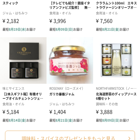
能登のぽんず：10か月
能登のお醤油、米飴しょうゆ：1年
糀ドレッシング、糀のディップソース、糀とごまのデ
ィップソース：10か月
おかずみそ：7か月
原産国
日本
アレルゲン
小麦、大豆、ごま
商品オプション情報
紙袋
お渡し用の紙袋です。
商品に合わせたサイズをお届けします。
調味料・スパイスのプレゼントをもっと見る