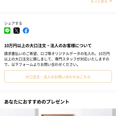
#誕生日
#自分へのご褒美
#引っ越し祝い
#敬老の日
#クリスマス
#お中元
#パーティー
#お礼
#お祝い
谷川醸造の人気商品が全部詰まった贅沢ギフト！
シェアする
#父の日
#母の日
#出産祝い
#結婚祝い
#同僚男性
どれも簡単に美味しくなる調味料ばかりなので、毎日のお料理が
#女子高校生
#女子中学生
#親戚女性
#親戚男性
楽しくなります。
10万円以上の大口注文・法人のお客様について
化学調味料、保存料は使っていません。ひとつひとつ丁寧に作っ
#取引先女性
#取引先男性
#義母
#義父
#部下女性
ています。
請求書払いのご希望、ロゴ等オリジナルデータの名入れ、10万円
#部下男性
#姪
#娘
#姉
#妹
#女子大学生
#彼女
以上の大口注文に関しまして、専門スタッフが対応いたしますの
で、以下フォームよりお問い合わせください。
#同僚女性
#上司男性
#上司女性
#祖父
#祖母
#母親
糀ドレッシング
大口注文・法人のお問い合わせはこちら
#父親
#妻
#夫
#女性
#男性
#男友達
#女友達
あおさをたっぷり使用した、磯の香豊かなドレッシングです。
#彼氏
#20代前半
#20代後半
#30代
#40代
#50代
野菜はもちろん、とろろやお素麺にもよく合います。
あなたにおすすめのプレゼント
#60代