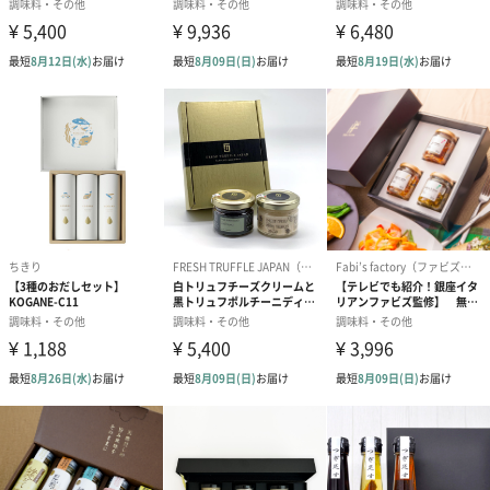
オリジナルの箱にお入れしてお届け
オリジナルの箱に入っています。
お祝いにピッタリな明るい花模様を描いた、オリジナル包装紙で
お包みいたします。
谷川醸造
糀をみらいの食卓へ
「谷川醸造」は石川県輪島市にて、明治38年創業いたしました。
大正7年より醤油・味噌を製造し、以来地元に愛される醤油を作り
続けています。
最近は糀の文化を子供たちにつなげていくため、