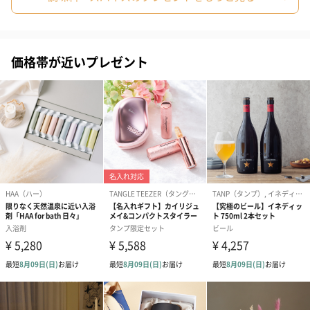
価格帯が近いプレゼント
あり（280円）
メッセージカード（通常・写真・グリーティング）
誕生日や結婚祝い・出産祝いなど、様々なシーンのメッセージカ
ードを同梱します。
メッセージカードや封筒のデザインは一部変更する場合がありま
す。