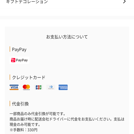
ギフトデコレーション
お支払い方法について
PayPay
かき氷入浴剤4点セット
かき氷入浴剤4点セット
バスフラワー
（ブルー）（748円）
（イエロー）（748円）
【Thank you】
円）
クレジットカード
ハンドタオル・ハンカチ
ハンドタオル・ハンカチを同梱してお届けいたします。ギフトへ
代金引換
の＋αにおすすめです。
一部商品のみ代金引換が可能です。
商品お届け時に配送会社ドライバーに代金をお支払いください。支払は
現金のみ可能です。
※手数料：330円