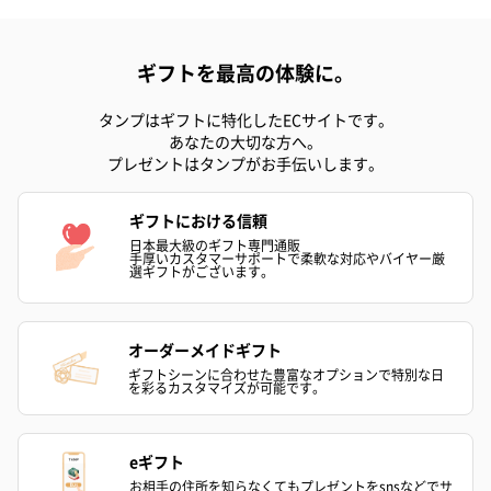
ションをご用意いたしました。
商品と同梱してお届けいたします。
ギフトを最高の体験に。
タンプはギフトに特化したECサイトです。
あなたの大切な方へ。
プレゼントはタンプがお手伝いします。
ギフトにおける信頼
ブライダルロリポップ
ブライダルロリポップ
夫婦箸と箸置
日本最大級のギフト専門通販
手厚いカスタマーサポートで柔軟な対応やバイヤー厳
ドレス（いちご味)
タキシード（コーラ味)
（2,420円）
選ギフトがございます。
（1,122円）
（1,122円）
オーダーメイドギフト
生花
ギフトシーンに合わせた豊富なオプションで特別な日
を彩るカスタマイズが可能です。
生花のブーケを同梱します。
※9-15時にご注文いただく場合、最短のお届け可能日が通常より
も1日遅くなります。
eギフト
お相手の住所を知らなくてもプレゼントをsnsなどでサ