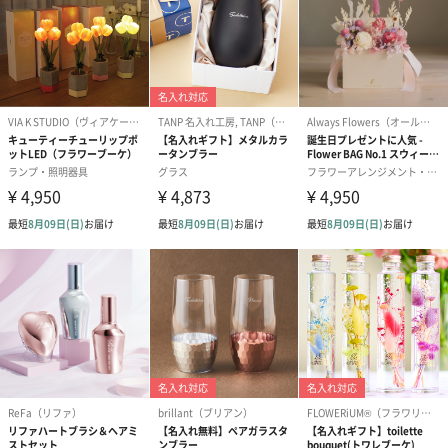
写真付きメッセージカ
写真付きメッセージカ
【誕生日】Hap
ード（680円）
ード（Thank you）ピ
Birthday ホ
ンク（680円）
刷なし）（11
包装紙
ラッピングを施してお届けいたします。
ゴールド（390円）
ピンク（390円）
グリーン（39