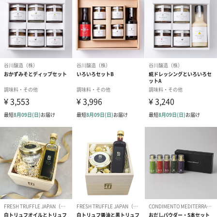
能登のぽんず
原木しいたけを漬け込み作った”しいたけ醤油”をベースに、ゆず
果汁をたっぷり使用しています。
能登のいしる（魚醤）がかくし味です。サラダや、鍋ものによく
合います。
米飴しょうゆ
自家製醤油をベースに米飴（天然の甘味料）で甘みを加えていま
す。
甘辛い味なので、きんぴらや野菜炒めなどこれ1本で味つけができ
ます。
豚肉や鶏肉との相性もバツグンです。