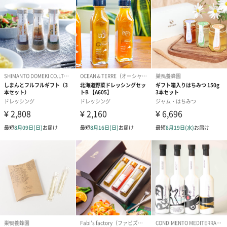
味噌（国内製造）、ごぼう、てんさい糖、米飴、大豆
加工品、清酒、みりん、醤油、にんにく
【おかずみそ・とうがらし】
味噌（国内製造）、てんさい糖、米飴、椎茸、大豆加
工品、食用植物油脂（ごま油）、にんにく、醤油、ご
ま、唐辛子、清酒、みりん、ラー油
内容量
3000g
お届け内容
・糀ドレッシング145ｍｌ×1本
・能登のぽんず145ｍｌ×1本
・米飴しょうゆ145ｍｌ×1本
・能登の醤油145ｍｌ×1本
・糀のディップソース70ｇ×1個
・糀とごまのディップソース70ｇ×1個
・おかずみそ（ごぼう）80ｇ×1個
・おかずみそ（とうがらし）80ｇ×1個
WDH(幅/奥
294mm/237mm/70mm
行/高さ) ※外
箱に入った状
態
外装の形状
長方形の紙箱
賞味期限
製造日から