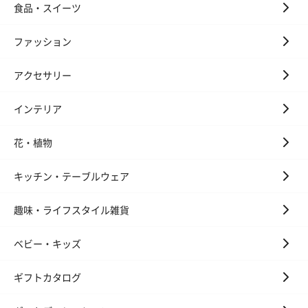
食品・スイーツ
スキンケアグッズ
スキンケアグッズを同梱してお届けします。
ファッション
アクセサリー
インテリア
花・植物
ハンドクリーム3本セッ
シャワージェル＆ハン
シャワージェ
キッチン・テーブルウェア
ト【ありがとう】
ドクリーム（ピンクグ
ドクリーム（
（1,100円）
レープフルーツ）
ッシュローズ）（
趣味・ライフスタイル雑貨
（2,145円）
円）
ベビー・キッズ
リラックスグッズ
ギフトカタログ
リラックスグッズを同梱してお届けします。