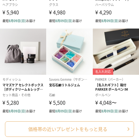
短冊のし
商品の形質上、短冊型の熨斗紙で対応させていただいておりま
す。
セット商品をご購入時に短冊のしオプションを選択された場合、
いずれかの商品1つに短冊のしを付けてお届けします。
結婚祝い（結婚御祝）
出産祝い（御出産祝）
金銀結び切り(
（110円）
（110円）
い用)（寿）（1
結婚祝いちょい足しギフト
価格帯の近いプレゼントをもっと見る
結婚祝いギフトへの＋αにおすすめです。新生活を彩るギフトオプ