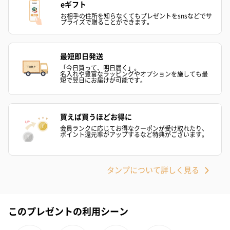
eギフト
お相手の住所を知らなくてもプレゼントをsnsなどでサ
アールグレイ（HAPPY
アールグレイティー
フルーツティー
プライズで贈ることができます。
BIRTHDAY TO YOU）
（660円）
円）
（660円）
最短即日発送
「今日買って、明日届く」。
名入れや豊富なラッピングやオプションを施しても最
短で翌日にお届けが可能です。
スイーツ
買えば買うほどお得に
スイーツを同梱してお届けいたします。ギフトへの＋αにおすすめ
会員ランクに応じてお得なクーポンが受け取れたり、
です。
ポイント還元率がアップするなど特典がございます。
タンプについて詳しく見る
このプレゼントの利用シーン