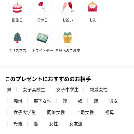
ゼリーバウム カット
麦わらパンダバウム
3層デザート 
（レモン＆紅茶）（432
（バナナ味）（540円）
ェ〜国産フル
円）
り〜 3号（86
誕生日
母の日
お祝い
お礼
スキンケアグッズ
スキンケアグッズを同梱してお届けします。
クリスマス
ホワイトデー
自分へのご褒美
このプレゼントにおすすめのお相手
妹
女子高校生
女子中学生
親戚女性
義母
部下女性
姪
娘
姉
彼女
ハンドクリーム3本セッ
シャワージェル＆ハン
シャワージェ
ト【ありがとう】
ドクリーム（ピンクグ
ドクリーム（
女子大学生
同僚女性
上司女性
祖母
（1,100円）
レープフルーツ）
ッシュローズ）（
（2,145円）
円）
母親
妻
女性
女友達