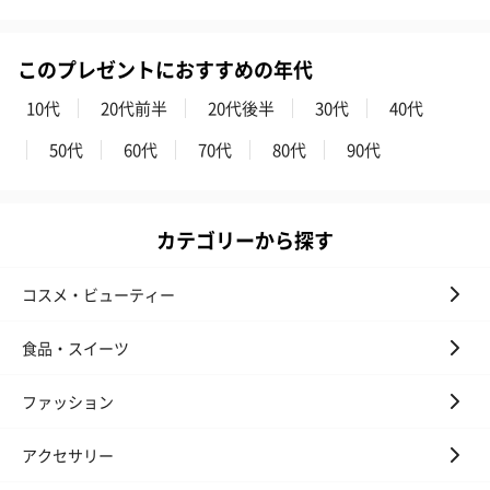
リラックスグッズ
このプレゼントにおすすめの年代
リラックスグッズを同梱してお届けします。
10代
20代前半
20代後半
30代
40代
50代
60代
70代
80代
90代
カテゴリーから探す
かき氷入浴剤4点セット
かき氷入浴剤4点セット
バスフラワー
コスメ・ビューティー
（ブルー）（748円）
（イエロー）（748円）
【Thank you】
円）
食品・スイーツ
ファッション
ハンドタオル・ハンカチ
アクセサリー
ハンドタオル・ハンカチを同梱してお届けいたします。ギフトへ