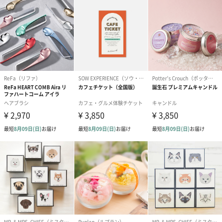
包装紙
ラッピングを施してお届けいたします。
ゴールド（390円）
ピンク（390円）
グリーン（39
生花
生花のブーケを同梱します。
※9-15時にご注文いただく場合、最短のお届け可能日が通常より
も1日遅くなります。