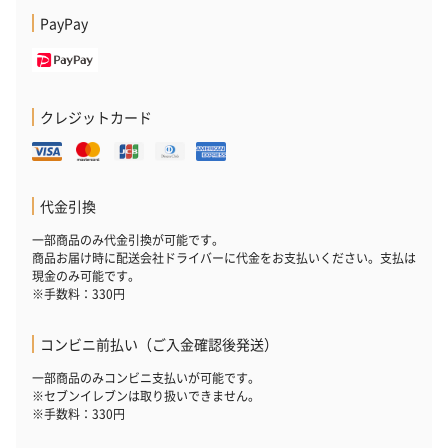
PayPay
フラッグカプセル：イ
フラッグカプセル：イ
ショートイン
クレジットカード
ンセンススティック
ンセンススティック
（GRAPE AND
（END）（880円）
（St.OSMANTHUS）
（880円）
（880円）
代金引換
一部商品のみ代金引換が可能です。
お酒
商品お届け時に配送会社ドライバーに代金をお支払いください。支払は
現金のみ可能です。
お酒を同梱してお届けいたします。
※手数料：330円
※20歳未満の方への酒類の販売はいたしません。
コンビニ前払い（ご入金確認後発送）
一部商品のみコンビニ支払いが可能です。
※セブンイレブンは取り扱いできません。
※手数料：330円