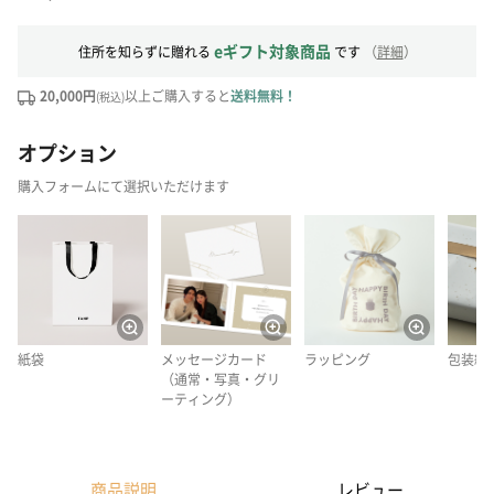
eギフト対象商品
住所を知らずに贈れる
です
（
詳細
）
20,000円
以上ご購入すると
送料無料！
(税込)
オプション
購入フォームにて選択いただけます
紙袋
メッセージカード
ラッピング
包装紙
（通常・写真・グリ
ーティング）
商品説明
レビュー