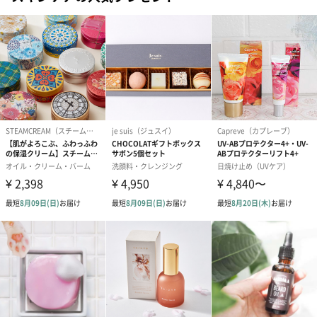
ダンボール装飾（ひま
ダンボール装飾（チュ
ダンボール装
わり）（720円）
ーリップ）（720円）
イトピンク×
ト）（580円）
紙袋
お渡し用の紙袋です。
商品に合わせたサイズをお届けします。