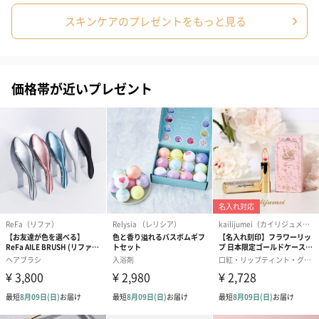
写真付きメッセージカ
写真付きメッセージカ
【誕生日】Hap
スキンケアのプレゼントをもっと見る
ード（680円）
ード（Thank you）ピ
Birthday ホ
ンク（680円）
刷なし）（11
価格帯が近いプレゼント
ラッピング
ギフトラッピングを施してお届けいたします。
コットン巾着 【誕生
コットン巾着 【誕生
コットン巾着 
日】（グレー）M（550
日】（スモーキーピン
とう】 M（55
円）
ク）M（550円）