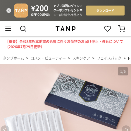
【重要】令和8年熊本地震の影響に伴うお荷物のお届け停止・遅延について
（2026年7月29日更新）
タンプホーム
>
コスメ・ビューティー
>
スキンケア
>
フェイスパック
>
M
1
/
6