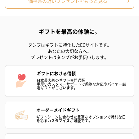
価格帯の近いプレゼントをもっと見る
ギフトを最高の体験に。
プリザーブドフラワー
プリザーブドフラワー
アミュレット 
ブーケ（ピンク）
ブーケ（ブルー）
ク）（1,500円
タンプはギフトに特化したECサイトです。
（2,580円）
（2,580円）
あなたの大切な方へ。
プレゼントはタンプがお手伝いします。
ギフトにおける信頼
紅茶・コーヒー・スイーツ
日本最大級のギフト専門通販
紅茶・コーヒー・スイーツを同梱してお届けいたします。ギフト
手厚いカスタマーサポートで柔軟な対応やバイヤー厳
選ギフトがございます。
への＋αにおすすめです。
オーダーメイドギフト
ギフトシーンに合わせた豊富なオプションで特別な日
を彩るカスタマイズが可能です。