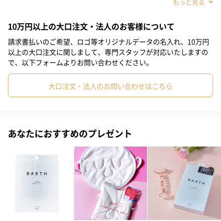
#姉
#彼女
#女子大学生
#同僚女性
#上司女性
#祖母
10万円以上の大口注文・法人のお客様について
#母親
#妻
#女性
#女友達
#10代
#20代前半
請求書払いのご希望、ロゴ等オリジナルデータの名入れ、10万円
#20代後半
#30代
#40代
#50代
#60代
#70代
以上の大口注文に関しまして、専門スタッフが対応いたしますの
で、以下フォームよりお問い合わせください。
#80代
#90代
大口注文・法人のお問い合わせはこちら
あなたにおすすめのプレゼント
アルニカフラワーエキス、ラベンダーオイル、ローズマリーリー
フオイルなどの7つのエッセンシャルオイルが肌の活力を高め、ダ
メージを受けた肌の回復を助けます。
肌必須のパワーマルチビタミン