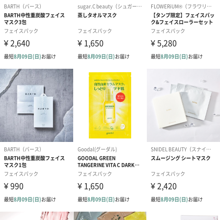
肌に必要なパワーマルチビタミン成分が肌の奥まで浸透しくすん
だ肌を明るい透明肌に導きます。
100%植物繊維シート
バナナの皮でできた100%環境にやさしい天然繊維シートで、細菌
や細菌を抑制します。
ロールタイプで簡単&衛生的
ロールタイプのマスクシートは、簡単にロールダウンして取り付
けることができます。折りたたんだマスクを何回も広げる必要が
ないので衛生的に使えます。