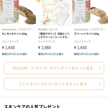
ご使用上／安
●化粧品がお肌に合わないとき即ち次のような場合は、
全上の注意
使用を中止してください。お肌に異常が生じてりない
かよく注意して使用してください。 そのまま化粧品類
の使用を続けますと症状を悪化させることがあります
ので、皮膚科専門医等にご相談されることをおすすめ
します。
(1)使用中、赤み、はれ、かゆみ、刺激等の異常があら
われた場合
(2)使用したお肌に、直射日光があたって上記のような
異常があらわれた場合
●目に入ったときは、直ちに洗い流してください。
●目の周囲を避けてお使いください。
DOLDORI（ドルドリ）のプレゼントをもっと見る
商品オプション情報
フェイスパックのプレゼントをもっと見る
お届けボックスオプション
配送用のダンボールを装飾いたします。お相手のご住所に直接お
送りする際に人気のオプションです。お相手に直接手渡しする場
合は、紙袋との併用もおすすめです。
スキンケアの人気プレゼント