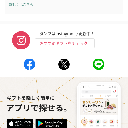
詳しくはこちら
プレミアムビール イネ
酔鯨 純米吟醸 吟麗
実楽山田錦 
ディット（712円）
（704円）
酒（655円）
タンプはInstagramも更新中！
おすすめギフトをチェック
おつまみ・その他
お酒にぴったりのおつまみ・サプリを同梱してお届けいたしま
す。
いぶりがっことチーズ
ごろっとうまみ チーズ
しょっつるナッ
のオイル漬（981円）
のオイル漬（塩麹&レモ
円）