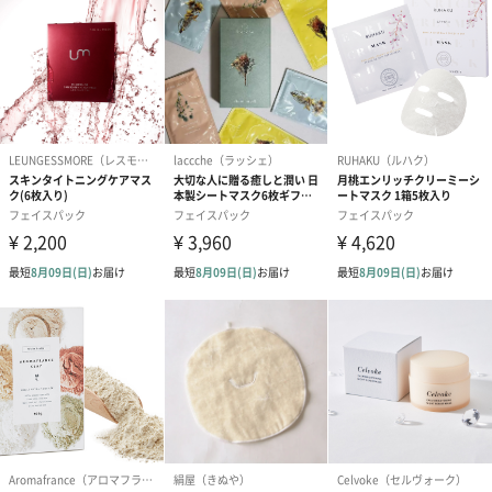
スイスSGSテスト合格
貴金属などの有機物質テストで安全な製品として認定されまし
た。
DOLDORI（ドルドリ）
専門家の手で作られた高級マスクパック。DOLDORI（ドルドリ）
は、今までの折りたたまれたマスクではない、韓国で特許を取得
した全く新しい「ロール型」で、肌にやさしく、美しく健康にす
ることを優先しているフェイスマスクシリーズです。
商品詳細情報