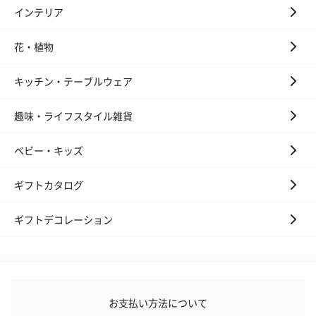
の＋αにおすすめです。
インテリア
花・植物
キッチン・テーブルウェア
趣味・ライフスタイル雑貨
花束ハンドタオル（ピ
花束ハンドタオル（ブ
花束ハンドタ
ベビー・キッズ
ンク）（1,760円）
ルー）（1,760円）
ワイト）（1,7
ギフトカタログ
ギフトデコレーション
キャンドル・お香
キャンドル・お香を同梱してお届けいたします。
お支払い方法について