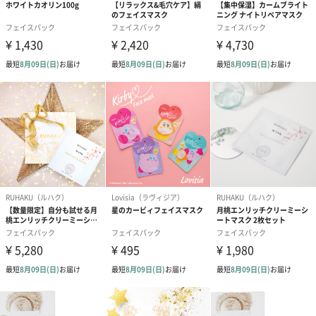
成分
水、メチルプロパンジオール、グリセリン、トリ（カ
プリル酸／カプリン酸）グリセリル、BG、（C14-
22）アルコール、ベタイン、１，２-ヘキサンジオー
ル、ヒドロキシアセトフェノン、ジメチコン、PEG-60
水添ヒマシ油、キシリチルグルコシド、（C12-20）ア
ルキルグルコシド、カルボマー、アルギニン、 無水キ
シリトール、酸化チタン、ナイアシンアミド、ポリア
クリレート-13、ステアリン酸PEG-100、 ステアリン
酸グリセリル、キシリトール、パントテン酸Ca、ポリ
イソブテン、キサンタンガム、エタノール、 グルコー
ス、アスコルビルリン酸Na、シリカ、ヒアルロン酸、
酢酸トコフェロール、ピリドキシンHCl、DPG、 ポリ
ソルベート20、イソステアリン酸ソルビタン、水酸化
Al、アルニカ花エキス、ニガヨモギエキス、セイヨウ
ノコギリソウエキス、ゲンチアナ根エキス、グリシ
ン、ソルビン酸K、セリン、グルタミン酸、アスパラ
ギン酸、 ロイシン、アラニン、リシン、チロシン、フ
ェニルアラニン、トレオニン、プロリン、バリン、イ
ソロイシン、 ヒスチジン、メチオニン、システイン、
オレンジ果皮油、レモン果皮油、ラベンダー油、ユー
カリ葉油、シベリアモミ油、ローズマリー葉油、レモ
ングラス油
内容量／内容
37g×8
物