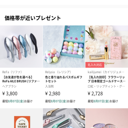
価格帯が近いプレゼント
ハンドクリーム3本セッ
シャワージェル＆ハン
シャワージェ
ト【ありがとう】
ドクリーム（ピンクグ
ドクリーム（
（1,100円）
レープフルーツ）
ッシュローズ）（
（2,145円）
円）
リラックスグッズ
リラックスグッズを同梱してお届けします。