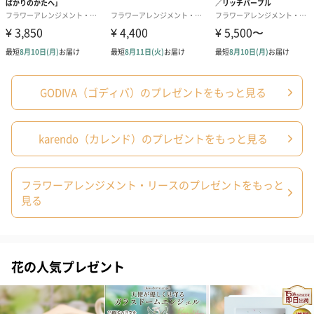
商品オプション情報
メッセージカード（通常・写真・グリーティング）
誕生日や結婚祝い・出産祝いなど、様々なシーンのメッセージカ
ードを同梱します。
GODIVA（ゴディバ）のプレゼントをもっと見る
メッセージカードや封筒のデザインは一部変更する場合がありま
す。
karendo（カレンド）のプレゼントをもっと見る
フラワーアレンジメント・リースのプレゼントをもっと
見る
写真付きメッセージカ
写真付きメッセージカ
【誕生日】Hap
花の人気プレゼント
ード（680円）
ード（Thank you）ピ
Birthday ホ
ンク（680円）
刷なし）（11