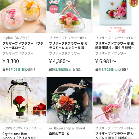
紅茶・コーヒー・スイーツ
紅茶・コーヒー・スイーツを同梱してお届けいたします。ギフト
への＋αにおすすめです。
アールグレイ（HAPPY
アールグレイティー
フルーツティー
BIRTHDAY TO YOU）
（660円）
円）
（660円）