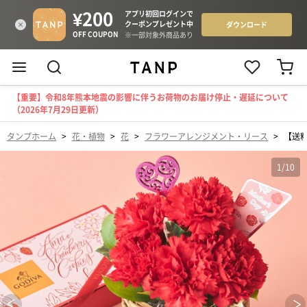
【重要】令和8年熊本地震の影響に伴うお荷物のお届け停止・遅延について
（2026年7月29日更新）
タンプホーム
>
花・植物
>
花
>
フラワーアレンジメント・リース
>
【送料
1
/
10