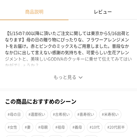
商品説明
レビュー
【5/15の7:00以降に頂いたご注文に関しては東京から5/16出荷と
なります】母の日の贈り物にぴったりな、フラワーアレンジメン
トをお届け。赤とピンクのミックスもご用意しました。普段なか
なか口に出して言えない感謝の気持ちを、可愛らしい生花アレン
ジメントと、美味しいGODIVAのクッキーに乗せて伝えてみてはい
かがでしょうか？
※クッキーセットをご選択いただいた場合¥5,243（税込）です。
もっと見る
※お花単品でのご購入をご希望のお客様は選択画面にて"セットな
し（単品のみ）"をご選択の上カートに追加してください
※サムネイル画像はあまおう苺クッキーです。
この商品におすすめのシーン
【母の日に贈る】生花アレンジメントとGODIVAクッキー
セット
#母の日
#還暦祝い
#古希祝い
#喜寿祝い
#米寿祝い
#女性
#妻
#母親
#祖母
#義母
#10代
#20代前半
いつもお世話になっているお母さんへ。