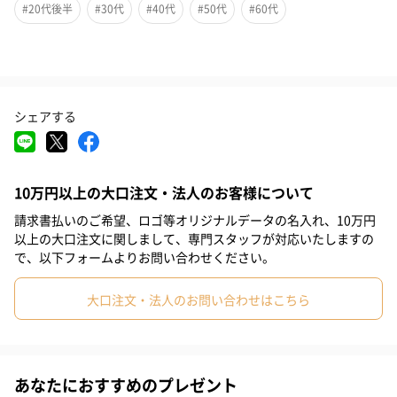
#20代後半
#30代
#40代
#50代
#60代
普段なかなか言えない「ありがとう」の気持ちを、贈り物で伝え
てみませんか。
おしゃれな生花アレンジメントに、GODIVAの美味しいクッキーセ
ットを添えて。
シェアする
※クッキーセットをご選択いただいた場合、販売価格が異なりま
す
10万円以上の大口注文・法人のお客様について
請求書払いのご希望、ロゴ等オリジナルデータの名入れ、10万円
生花アレンジメント
以上の大口注文に関しまして、専門スタッフが対応いたしますの
で、以下フォームよりお問い合わせください。
色合いが美しい、可愛らしい印象の生花アレンジメント。母の日
の贈り物にぴったりの一品です。赤とピンクのミックスもご用意
大口注文・法人のお問い合わせはこちら
しました。
※写真はイメージです。開花状況等、写真と実際の商品が異なる
場合がございます。
あなたにおすすめのプレゼント