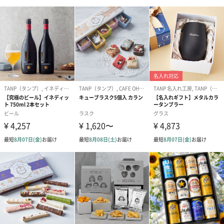
【生花】カーネーションアレンジメント：ミックス
【生花】カーネーションアレンジメント：ピュアレッド
GODIVAあまおう苺クッキー（8枚入）
福岡県産のあまおうパウダーが入った甘酸っぱいホワイトチョコ
レートをストロベリー濃縮果汁入りの赤いドットが可愛らしいラ
ングドシャ生地でサンドしたあまおう苺クッキーと、ミルクチョ
コレートクッキーを詰め合わせました。サクッとした口あたり
と、風味豊かなチョコレートのハーモニーをお楽しみください。