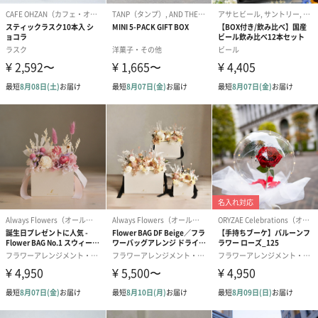
「GODIVA （ゴディバ）」
1926年ブリュッセルで創業、世界で愛されるプレミアムチョコレ
ートのリーディングブランドです。「ゴディバ」のこだわりは、
ゴディバを通じた新しいチョコレート体験を提供し、記憶に残る
幸せなひとときをお届けすることです。
トリュフやプラリネから、焼き菓子、アイスクリーム、チョコレ
ートドリンク、チョコレートの魅力をさまざまに活かした製品と
ともに、世界中のお客さまにプレミアムなチョコレート体験をご
提案してまいります。
バルーン ※有料オプション
バルーン本体サイズ
小：横60×高さ60×奥行き40（mm）
中：横90×高さ90×奥行き50（mm）
大：横140×高さ130×奥行き80（mm）