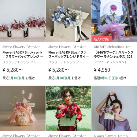
・風船は約1週間程度お楽しみいただけますが、冷たい空気にあた
ると萎むことがあります。
・気温の高い場所、直射日光が当たる場所での保管は破損の原因
になるためお控えください。
・お届け先として沖縄県を含む一部離島をご指定いただいた場
合、航空機に搭載することができないため発送できません。当該
オプションをご選択いただいた場合は、オプションのみキャンセ
ルにて対応させていただきます。予めご了承くださいませ。
商品詳細情報
セット内容
・【生花】カーネーションアレンジメント1個
もしくは
・【生花】カーネーションアレンジメント1個
・GODIVAクッキー1箱
※クッキーをご選択いただいた場合、販売価格が異な
ります