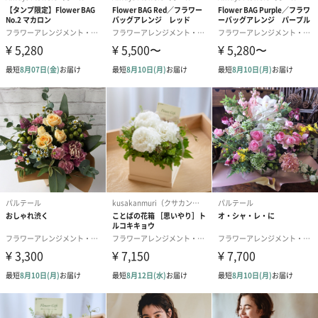
原材料
【クッキー】
＜あまおう苺＞
小麦粉（国内製造）、チョコレート、卵白、粉糖、バ
ター、マーガリン、砂糖、いちご果汁パウダー、加糖
練乳、でん粉加工品（でん粉、砂糖、ストロベリー濃
縮果汁、いちご）、食塩、レモン濃縮果汁／香料、乳
化剤、酸味料、甘味料（ステビア）、着色料（赤40、
青1、カロテン）、（一部に小麦・卵・乳成分・大豆を
含む）
＜ミルクチョコレート＞
チョコレート（ベルギー製造）、小麦粉、卵白、粉
糖、バター、マーガリン、砂糖、加糖練乳、ココアパ
ウダー、食塩、レモン濃縮果汁／香料、乳化剤、カロ
テン色素、（一部に小麦・卵・乳成分・大豆を含む）
パッケージサ
【クッキー】
イズ
縦97.5mm×横250mm×高さ31mm
重量
【クッキー】
133g
内容量：
あまおう苺4枚／チョコレート4枚
原産国
【クッキー】