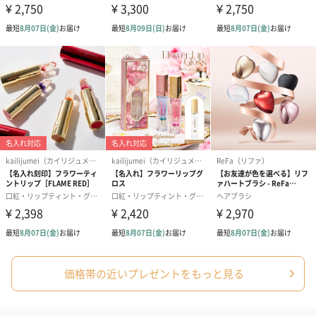
花束ハンドタオル（ピ
花束ハンドタオル（ブ
花束ハンドタ
ンク）（1,760円）
ルー）（1,760円）
ワイト）（1,7
キャンドル・お香
キャンドル・お香を同梱してお届けいたします。
フラッグカプセル：イ
フラッグカプセル：イ
ショートイン
ンセンススティック
ンセンススティック
（GRAPE AND
価格帯の近いプレゼントをもっと見る
（END）（880円）
（St.OSMANTHUS）
（880円）
（880円）