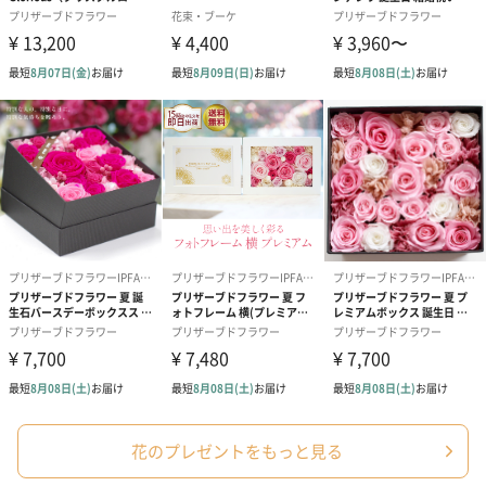
スイーツ
スイーツを同梱してお届けいたします。ギフトへの＋αにおすすめ
です。
ゼリーバウム カット
麦わらパンダバウム
3層デザート 
（レモン＆紅茶）（432
（バナナ味）（540円）
ェ〜国産フル
円）
り〜 3号（86
スキンケアグッズ
スキンケアグッズを同梱してお届けします。
花のプレゼントをもっと見る