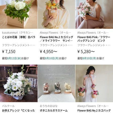
日本
賞味期限
【クッキー】
製造から150日
保存方法
【クッキー】
直射日光、高温多湿を避け、涼しい場所に保存してく
ださい。
注意事項
・クッキーをご選択いただいた場合、販売価格が異な
ります。クッキーセットの場合、+1404円
・こちらの商品は配送日が選択できません。5/9から
5/14の期間に随時お届けいたします。
・こちらの商品をお買い上げ頂く際は他商品との同時
購入が出来かねます、大変恐縮ですがご了承お願いい
たします。
・生花と雑貨・菓子類は別々の段ボールに梱包した後
一個口で配送いたします。
・写真はイメージです。開花状況等、写真と実際の商
品が異なる場合がございます。
・お花単品でのご購入をご希望のお客様は選択画面に
て"セットなし（単品のみ）"をご選択の上カートに追
加してください。