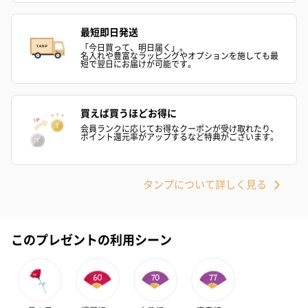
お酒にぴったりのおつまみ・サプリを同梱してお届けいたしま
す。
最短即日発送
「今日買って、明日届く」。
名入れや豊富なラッピングやオプションを施しても最
短で翌日にお届けが可能です。
買えば買うほどお得に
会員ランクに応じてお得なクーポンが受け取れたり、
ポイント還元率がアップするなど特典がございます。
いぶりがっことチーズ
ごろっとうまみ チーズ
しょっつるナッ
のオイル漬（981円）
のオイル漬（塩麹&レモ
円）
ン）（981円）
タンプについて詳しく見る
このプレゼントの利用シーン