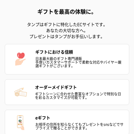
ギフトを最高の体験に。
お酒
お酒を同梱してお届けいたします。
タンプはギフトに特化したECサイトです。
あなたの大切な方へ。
※20歳未満の方への酒類の販売はいたしません。
プレゼントはタンプがお手伝いします。
ギフトにおける信頼
日本最大級のギフト専門通販
手厚いカスタマーサポートで柔軟な対応やバイヤー厳
選ギフトがございます。
オーダーメイドギフト
プレミアムビール イネ
実楽山田錦 特別純米
ジョニ－ウォ
ギフトシーンに合わせた豊富なオプションで特別な日
ディット（712円）
酒（655円）
ブラック１２年（
を彩るカスタマイズが可能です。
円）
eギフト
お相手の住所を知らなくてもプレゼントをsnsなどでサ
おつまみ・その他
プライズで贈ることができます。