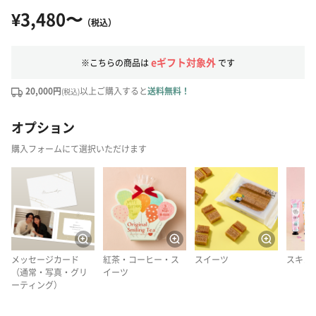
¥3,480〜
（税込）
eギフト対象外
※こちらの商品は
です
20,000円
以上ご購入すると
送料無料！
(税込)
オプション
購入フォームにて選択いただけます
メッセージカード
紅茶・コーヒー・ス
スイーツ
スキン
（通常・写真・グリ
イーツ
ーティング）