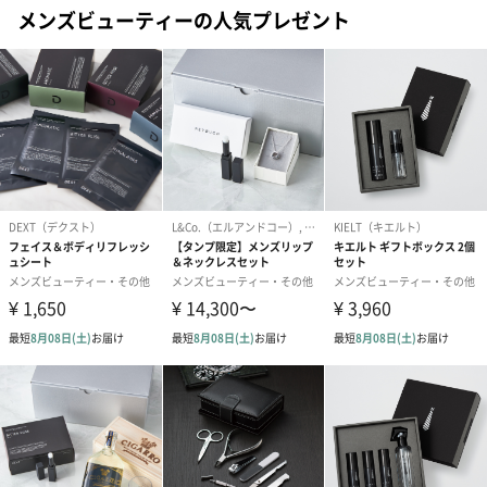
メンズビューティーの人気プレゼント
③使い切って捨てること。
窒素ガス使用
オガワナツミさんコラボ 限定巾着
オガワナツミさんにイラストを描き下ろしていただいたオーガニ
ックコットン製ギフトパッケージに包んでお届けします。旅先や
出張の際の小物入れなどにご活用ください！
【イラストレーター オガワナツミ】
イラストレーター。1993年、新潟県生まれ。
様々なアーティストやブランドとのコラボグッズのデザインや
テレビ番組などのロゴやキャラクターのデザインを手がける。