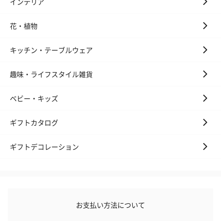
インテリア
写真付きメッセージカ
写真付きメッセージカ
【誕生日】Hap
花・植物
ード（680円）
ード（Thank you）ピ
Birthday ホ
ンク（680円）
刷なし）（11
キッチン・テーブルウェア
趣味・ライフスタイル雑貨
のしカード
商品の形質上、のしを直接添付できない商品にのし風のカードを
ベビー・キッズ
同梱します。
※のし下はご記入いただけません。
※カードのデザインは一部変更する場合があります。
ギフトカタログ
ギフトデコレーション
お支払い方法について
結婚祝い（御結婚御
出産祝い（御出産御
内祝い_蝶結び