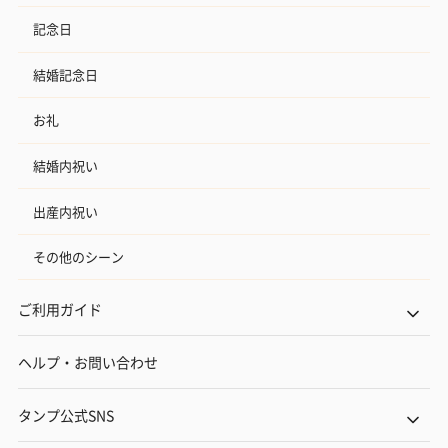
記念日
結婚記念日
お礼
フラワーテディベア
テディベア（バニラ）
テディベア（
結婚内祝い
（2,390円）
（1,760円）
ル）（1,760円
出産内祝い
その他のシーン
紅茶・コーヒー・スイーツ
ご利用ガイド
紅茶・コーヒー・スイーツを同梱してお届けいたします。ギフト
への＋αにおすすめです。
ヘルプ・お問い合わせ
タンプ公式SNS