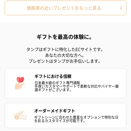
ロジック マイクロミストローション
価格帯の近いプレゼントをもっと見る
商品詳細情報
ギフトを最高の体験に。
成分
別途記載
外装サイズ
幅20cm×奥行5cm×23cm
タンプはギフトに特化したECサイトです。
あなたの大切な方へ。
重量
【フォーミングウォッシュ】30g
プレゼントはタンプがお手伝いします。
【マイクロミストローション】30g
お届け内容
・LOGIC フォーミングウォッシュ〈泡洗顔〉 30g
ギフトにおける信頼
・LOGIC マイクロミストローション〈ミスト化粧
水〉 30g
日本最大級のギフト専門通販
手厚いカスタマーサポートで柔軟な対応やバイヤー厳
・オガワナツミさんコラボ 限定巾着
選ギフトがございます。
原産国
日本
保存方法
【ロジック フォーミングウォッシュ】
オーダーメイドギフト
・浴室に置いても問題ないですが、浴室乾燥機の使用
時は高温になるため必ず浴室から出す
ギフトシーンに合わせた豊富なオプションで特別な日
を彩るカスタマイズが可能です。
・直射日光の当たる所や火気等の近くなど温度が40度
以上となる所に置かないこと。