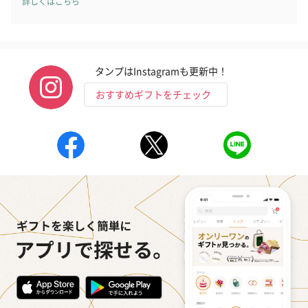
詳しくはこちら
生花
生花のブーケを同梱します。
※9-15時にご注文いただく場合、最短のお届け可能日が通常より
タンプはInstagramも更新中！
も1日遅くなります。
おすすめギフトをチェック
シーズンブーケ（ひま
ブーケ（ホワイトグリ
ブーケ（ピン
わり）（1,880円）
ーン）（1,650円）
（1,650円）
ドライフラワー・プリザーブドフラワー
自然のお花で作ったドライフラワー・プリザーブドフラワーを同