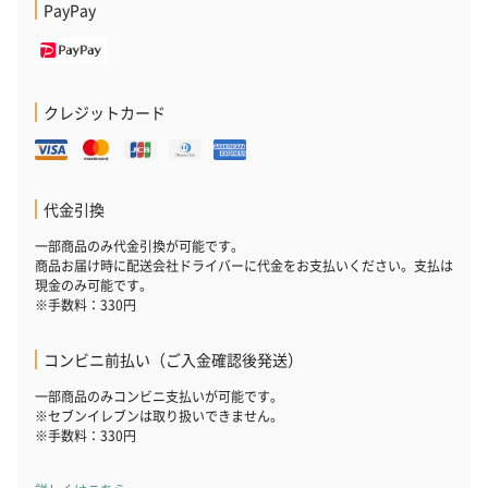
PayPay
祝）（110円）
祝）（110円）
（110円）
結婚祝いちょい足しギフト
クレジットカード
結婚祝いギフトへの＋αにおすすめです。新生活を彩るギフトオプ
ションをご用意いたしました。
商品と同梱してお届けいたします。
代金引換
一部商品のみ代金引換が可能です。
商品お届け時に配送会社ドライバーに代金をお支払いください。支払は
現金のみ可能です。
※手数料：330円
コンビニ前払い（ご入金確認後発送）
ブライダルロリポップ
ブライダルロリポップ
夫婦箸と箸置
一部商品のみコンビニ支払いが可能です。
※セブンイレブンは取り扱いできません。
ドレス（いちご味)
タキシード（コーラ味)
（2,420円）
※手数料：330円
（1,122円）
（1,122円）