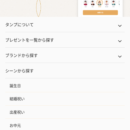
梱します。
一部花材が写真と異なる場合がございます。予めご了承くださ
い。パッケージに入れてお届けします。
タンプについて
プレゼントを一覧から探す
ブランドから探す
シーンから探す
プリザーブドフラワー
プリザーブドフラワー
アミュレット 
ブーケ（ピンク）
ブーケ（ブルー）
ク）（1,500円
（2,580円）
（2,580円）
誕生日
結婚祝い
ぬいぐるみ
出産祝い
愛らしいぬいぐるみを同梱してお届けします。
誕生日・記念日・出産祝いなどのシーンにおすすめです。
お中元