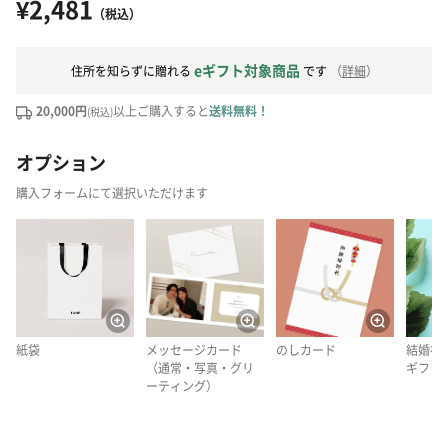
¥2,481
（税込）
eギフト対象商品
住所を知らずに贈れる
です
（
詳細
）
20,000円
以上ご購入すると
送料無料！
(税込)
オプション
購入フォームにて選択いただけます
紙袋
メッセージカード
のしカード
結婚祝
（通常・写真・グリ
ギフト
ーティング）