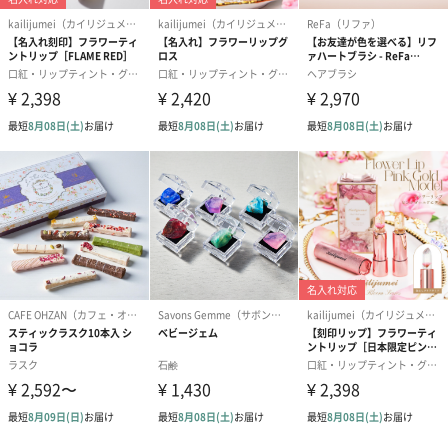
・【泡洗顔】は使用前に必ず振ってください、【ミスト化粧水】
は振らずに使用ください。
最後まで使いきれなくなることがあります。
・上記の使用方法を守った場合、1日2回の使用で約１ヶ月程度、
1日1回の使用で約2ヶ月程度が目安です。
・保管方法について、浴室に置いても問題ないですが、
浴室乾燥機の使用時は高温になるため必ず浴室から出してくだ
さい。
全成分
ロジック フォーミングウォッシュ