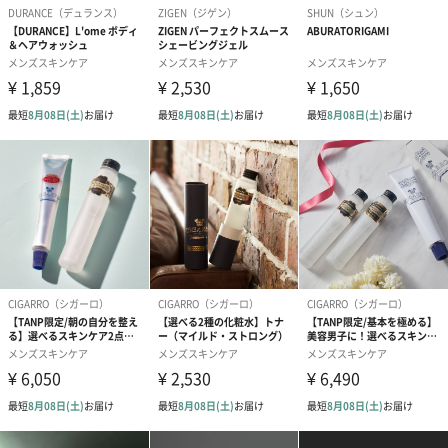
①炎や火気の近くで使用しないこと。
②火気を使用している室内で大量に使用しないこと。
③高温にすると破裂の危険があるため、
直射日光の当たる所や火気等の近くなど温度が40度以上となる
所に置かないこと。
④火の中に入れないこと。
⑤使い切って捨てること。
高圧ガス：LPG・炭酸ガス
ロジック マイクロミストローション〈ミスト状化粧水〉本
体30g
微粒子ミストが優しく包みこむ。
大人の肌コンディショニングをぎゅっと凝縮した、オールインワ
ンミスト化粧水です。
時間のない朝や帰宅後の洗顔の後に、ワンプッシュするだけで保