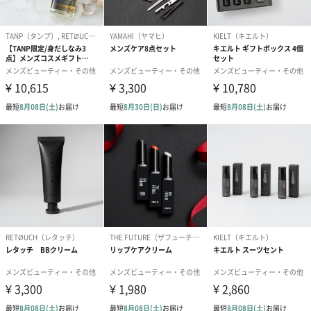
LOGICの4つの魅力
1.ケアにかかる時間はたったの60秒
忙しく働く人の、朝と夜のスキンケアを無理なく習慣化できるよ
うに、圧倒的な時間短縮にこだわりました。
仕事や会食などで深夜に帰宅した時、会議や出張などで朝の時間
がない時、ついついさぼりがちになりそうなシーンでも素早くス
キンケアを済ますことができます。
2.忙しい男性に必要なケアをオールインワンで
保湿や引き締めはもちろん、忘れがちな毛穴や角質のケア、肌の
ハリもカバーできる処方になっております。
また、過度な刺激をなくすために、アルコールやメントールなど5