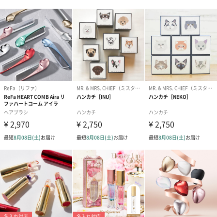
精油系が苦手な方も使いやすい柑橘ベースに仕上げました。
スキンケアの煩わしさを解消する、“ワークツール ”とし
てのスキンケア。
LOGICは、仕事とプライベートの境界を超えて夢中で働く人のス
キンケアの“めんどうくさい”を解消し、仕事のパフォーマンスを
向上させる「ワークツール」と位置付けたスキンケアブランドと
して生まれました。
高い目標や志を持ち夢中になって働いている人のパフォーマンス
の向上を支え、メンズスキンケア市場の新しい選択肢になること
を目指してまいります。
使用上の注意事項