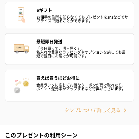
【ロジック マイクロミストローション】
eギフト
・浴室に置いても問題ないですが、浴室乾燥機の使用
時は高温になるため必ず浴室から出す
お相手の住所を知らなくてもプレゼントをsnsなどでサ
プライズで贈ることができます。
・温度が40度以上となる所に置かないこと。
使用上の注
【ロジック フォーミングウォッシュ】
意・使用法
《火気と高温に注意》
最短即日発送
高圧ガスを使用した可燃性の製品であり、危険なた
め、下記の注意を守ること。
「今日買って、明日届く」。
名入れや豊富なラッピングやオプションを施しても最
短で翌日にお届けが可能です。
①炎や火気の近くで使用しないこと。
②火気を使用している室内で大量に使用しないこと。
③高温にすると破裂の危険があるため、直射日光の当
たる所や火気等の近くなど温度が40度以上となる所に
買えば買うほどお得に
置かないこと。
④火の中に入れないこと。
会員ランクに応じてお得なクーポンが受け取れたり、
ポイント還元率がアップするなど特典がございます。
⑤使い切って捨てること。
高圧ガス：LPG・炭酸ガス
【ロジック マイクロミストローション】
タンプについて詳しく見る
《高温に注意》
加圧されている製品のため、下記の注意を守ること。
①温度が40度以上となる所に置かないこと。
②火の中に入れないこと。
このプレゼントの利用シーン
③使い切って捨てること。