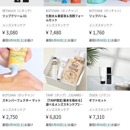
アセットです。忙しく働く人の、朝と夜のスキンケアを無理なく
習慣化できるように、圧倒的な時間短縮にこだわりました。
スキンケアの“めんどうくさい”を解消したLOGICで、新しいスキ
ンケア体験を。
セット内容
ロジック フォーミングウォッシュ〈泡状洗顔料〉本体30g
炭と炭酸配合の弾力あるクッション泡がワンプッシュで。
大人の肌クレンズをぎゅっと凝縮した、オールインワン泡洗顔で
す。
泡立て不要。数回振ってワンプッシュするだけで、もっちり泡で
の洗顔が可能に。