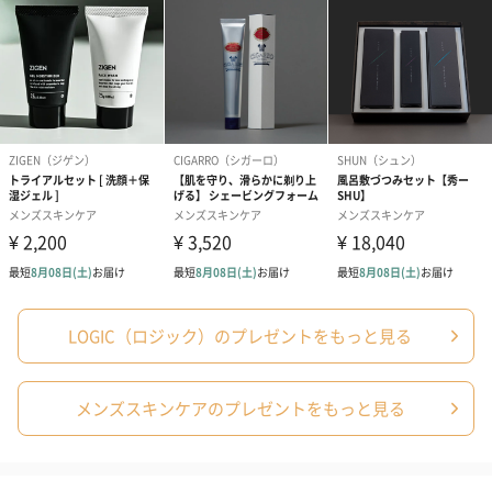
湿が完了。
○ 植物性セラミド*1や美容液成分配合で肌に潤いを与える
○ ハマメリス*2・ユーカリエキス*3配合で肌を引き締める
○ リンゴ幹細胞エキス*4でハリのある肌へ
○ 忙しい毎日に包みこむ、精油べースのシトラスウッドの香り
*1 グルコシルセラミド *2ハマメリス葉エキス、*3ユーカリ葉エキ
ス*4リンゴ果実培養細胞エキス（*1～*4全て保湿成分）
LOGIC（ロジック）のプレゼントをもっと見る
使用上の注意
《高温に注意》
加圧されている製品のため、下記の注意を守ること。
メンズスキンケアのプレゼントをもっと見る
①温度が40度以上となる所に置かないこと。
②火の中に入れないこと。