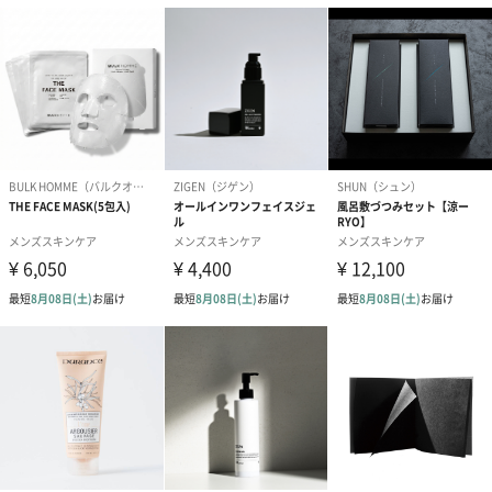
○ キメ細かな炭酸*1泡と吸着炭*2配合で、毛穴の汚れ・くすみ*3
を落とす
○ AHA*4配合で古い角質を取り除き、洗いあがりつるんとした肌
へ
○ 弾力のあるクッション泡でマッサージすることで肌をほぐす
○ 忙しい毎日に包みこむ、精油べースのシトラスウッドの香り
*1 炭酸ガス（噴射剤）*2炭（汚れ吸着成分） *3古い角質による*4
グリコール酸（角質ケア成分）
使用上の注意
《火気と高温に注意》
高圧ガスを使用した可燃性の製品であり、危険なため、下記の注
意を守ること。