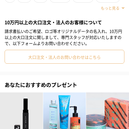
#弟
#兄
#息子
#甥
#部下男性
#義父
#親戚男性
10万円以上の大口注文・法人のお客様について
#20代前半
#20代後半
#30代
#40代
#50代
#60代
請求書払いのご希望、ロゴ等オリジナルデータの名入れ、10万円
#70代
#80代
#90代
以上の大口注文に関しまして、専門スタッフが対応いたしますの
で、以下フォームよりお問い合わせください。
大口注文・法人のお問い合わせはこちら
メンズコスメブランドLOGICと、イラストレーターとして活躍す
るオガワナツミさんのコラボレーションパッケージです。
あなたにおすすめのプレゼント
60秒で完了する泡洗顔とミスト化粧水のミニボトルセットをオガ
ワナツミさんにイラストを描き下ろしていただいたオーガニック
コットン製ギフトパッケージに包んでお届け。
出張や旅行、ジムなどの携帯に便利な約1週間分のメンズスキンケ