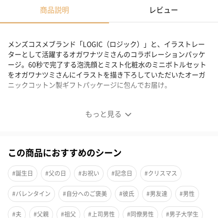
商品説明
レビュー
メンズコスメブランド「LOGIC（ロジック）」と、イラストレー
ターとして活躍するオガワナツミさんのコラボレーションパッケ
ージ。60秒で完了する泡洗顔とミスト化粧水のミニボトルセット
をオガワナツミさんにイラストを描き下ろしていただいたオーガ
ニックコットン製ギフトパッケージに包んでお届け。
『LOGIC × オガワナツミさん』限定コラボ
もっと見る
この商品におすすめのシーン
#誕生日
#父の日
#お祝い
#記念日
#クリスマス
#バレンタイン
#自分へのご褒美
#彼氏
#男友達
#男性
#夫
#父親
#祖父
#上司男性
#同僚男性
#男子大学生