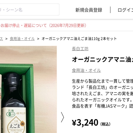
新規会員登録
ログイ
届け停止・遅延について（2026年7月29日更新）
>
>
ス
食用油・オイル
オーガニックアマニ油えごま油110g 2本セット
長白工坊
オーガニックアマニ油え
食用油・オイル
生産から製品化まで一貫して管
ランド「長白工坊」のオーガニッ
培されたえごま、アマニの実を
られたオーガニックオイルです
食品を表す「有機JASマーク」
¥3,240
（税込）