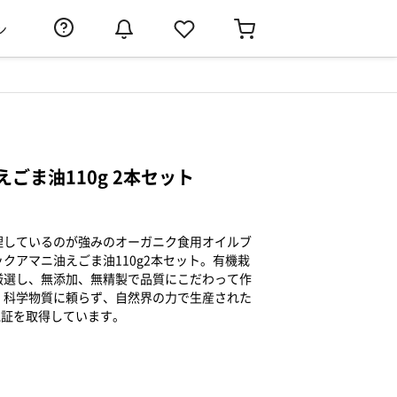
ン
ごま油110g 2本セット
理しているのが強みのオーガニク食用オイルブ
クアマニ油えごま油110g2本セット。有機栽
厳選し、無添加、無精製で品質にこだわって作
。科学物質に頼らず、自然界の力で生産された
認証を取得しています。