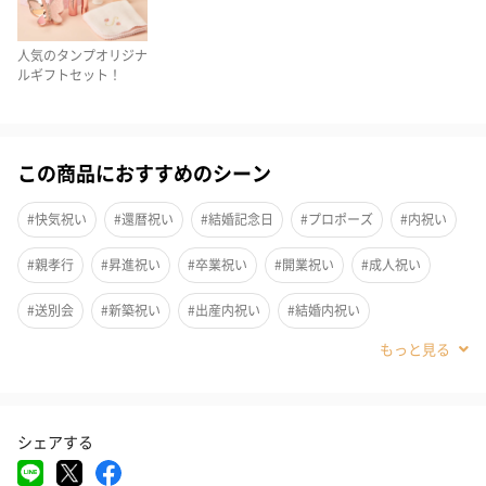
た「ル・ボヌール パリス」キャラッセルチョコレートとタイの伝
統的な癒しのアプローチとクリエイティブな発想から生まれる多
人気のタンプオリジナ
ルギフトセット！
様な香りを提供する「PANPURI（パンピューリ）」のハンド＆ネ
イルクリームがセットになりました。
この商品におすすめのシーン
キャラッセルチョコレート
#快気祝い
#還暦祝い
#結婚記念日
#プロポーズ
#内祝い
1957年創業フランスの老舗「モンパリグルマン社」渾身の
#親孝行
#昇進祝い
#卒業祝い
#開業祝い
#成人祝い
一品
#送別会
#新築祝い
#出産内祝い
#結婚内祝い
1957年創業、モンパリグルマン社の原点でもあるキャラメル。
#その他内祝い
#法人
#お歳暮
#古希祝い
#喜寿祝い
AOP認証を受けたシャラント・ポワトゥ地方の希少な発酵バター
をふんだんに使用したこだわりのキャラメルは、舌の肥えたパリ
#米寿祝い
#お中元
#結婚祝い
#出産祝い
#母の日
のスイーツ通も納得するほどの味わいで、またたく間にパリ社交
シェアする
界の話題をさらうこととなりました。
#父の日
#お祝い
#お礼
#記念日
#パーティー