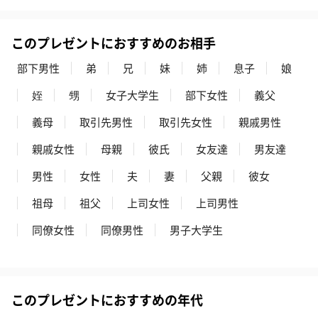
スキンケアグッズ
スキンケアグッズを同梱してお届けします。
このプレゼントにおすすめのお相手
部下男性
弟
兄
妹
姉
息子
娘
姪
甥
女子大学生
部下女性
義父
義母
取引先男性
取引先女性
親戚男性
親戚女性
母親
彼氏
女友達
男友達
ハンドクリーム3本セッ
シャワージェル＆ハン
シャワージェ
男性
女性
夫
妻
父親
彼女
ト【ありがとう】
ドクリーム（ピンクグ
ドクリーム（
祖母
祖父
上司女性
上司男性
（1,100円）
レープフルーツ）
ッシュローズ）（
（2,145円）
円）
同僚女性
同僚男性
男子大学生
リラックスグッズ
リラックスグッズを同梱してお届けします。
このプレゼントにおすすめの年代