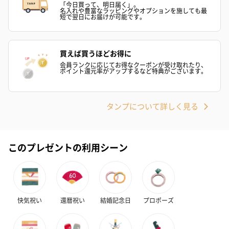
「今日買って、明日届く」。
名入れや豊富なラッピングやオプションを施しても最
短で翌日にお届けが可能です。
買えば買うほどお得に
ゴールド（390円）
ピンク（390円）
グリーン（39
会員ランクに応じてお得なクーポンが受け取れたり、
ポイント還元率がアップするなど特典がございます。
タンプについて詳しく見る
のしカード
商品の形質上、のしを直接添付できない商品にのし風のカードを
同梱します。
このプレゼントの利用シーン
※のし下はご記入いただけません。
※カードのデザインは一部変更する場合があります。
快気祝い
還暦祝い
結婚記念日
プロポーズ