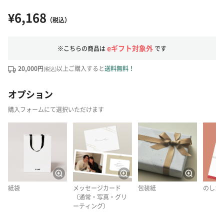
¥6,168
（税込）
eギフト対象外
※こちらの商品は
です
20,000円
以上ご購入すると
送料無料！
(税込)
オプション
購入フォームにて選択いただけます
紙袋
メッセージカード
包装紙
のしカ
（通常・写真・グリ
ーティング）