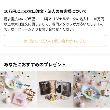
#サプライズ
#誕生日
#クリスマス
#バレンタイン
現CEO、パティシエ教授長のグザビエ・コンロー氏が、アトリエ
で試行錯誤を重ね、チョコレートとキャラメルの至高のバランス
10万円以上の大口注文・法人のお客様について
#ホワイトデー
#敬老の日
#入学祝い
#就職祝い
を追求し完成させた「キャラッセル」は、モンパリグルマンを代
請求書払いのご希望、ロゴ等オリジナルデータの名入れ、10万円
表するチョコレートの1つとして、長く愛される一品となっていま
#引っ越し祝い
#自分へのご褒美
#退職祝い
#部下男性
以上の大口注文に関しまして、専門スタッフが対応いたしますの
す。
で、以下フォームよりお問い合わせください。
#弟
#兄
#妹
#姉
#息子
#娘
#姪
#甥
キャラメルとチョコレートが舌の上でゆっくりと溶け合う至福の
大口注文・法人のお問い合わせはこちら
#女子大学生
#部下女性
#義父
#義母
#取引先男性
時を是非お楽しみくださいませ。
#取引先女性
#親戚男性
#親戚女性
#母親
#彼氏
あなたにおすすめのプレゼント
#女友達
#男友達
#男性
#女性
#夫
#妻
#父親
チョコレートとキャラメルの至高のバランスを追求
#彼女
#祖母
#祖父
#上司女性
#上司男性
#同僚女性
AOP認証を受けたシャラントポワトゥ地方の希少な発酵バターを
#同僚男性
#男子大学生
#10代
#20代前半
#20代後半
ふんだんに使用し、クオリティにこだわったキャラメルに、チョ
コレートとの至高のバランス、調和を追求して完成させた「キャ
#30代
#40代
#50代
#60代
#70代
#80代
#90代
ラッセル」。