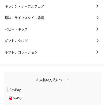
キッチン・テーブルウェア
趣味・ライフスタイル雑貨
花束ハンドタオル（ピ
花束ハンドタオル（ブ
花束ハンドタ
ベビー・キッズ
ンク）（1,760円）
ルー）（1,760円）
ワイト）（1,7
ギフトカタログ
ギフトデコレーション
お支払い方法について
PayPay