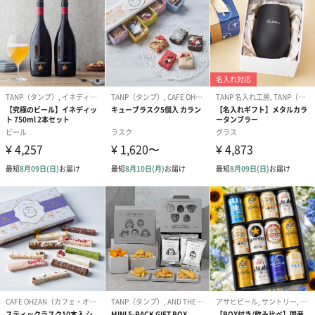
～美味しくお召し上がりいただくためのご注意点～
保存温度が高く、冷え固まった際にチョコレートの表面に油脂分
が浮き出すことがございます(ファットブルーム現象)。
また、開封時の温度差により、チョコレートの表面に結露が発生
し表面が白くなる場合がございます(シュガーブルーム現象)。
どちらも品質に問題はございませんので安心してお召し上がりく
ださい。
※冷蔵庫には入れず高温多湿を避け常温で保存しできるだけお早
めにお召し上がりください。
※チョコレートの上蓋は食べられません。