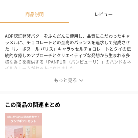
商品説明
レビュー
AOP認証発酵バターをふんだんに使用し、品質にこだわったキャ
ラメルに、チョコレートとの至高のバランスを追求して完成させ
た「ル・ボヌール パリス」キャラッセルチョコレートとタイの伝
統的な癒しのアプローチとクリエイティブな発想から生まれる多
様な香りを提供する「PANPURI（パンピューリ）」のハンド＆ネ
イルクリームがセットになりました。
※本商品は出荷時の気温によって常温便またはクール便（冷蔵）
もっと見る
で発送いたします。
※クール便の発送不可地域（小笠原諸島・伊豆諸島）へのお届け
はできかねます。
この商品の関連まとめ
キャラッセルチョコレート&ハンドクリームセット
AOP認証発酵バターをふんだんに使用し、品質にこだわったキャ
ラメルに、チョコレートとの至高のバランスを追求して完成させ