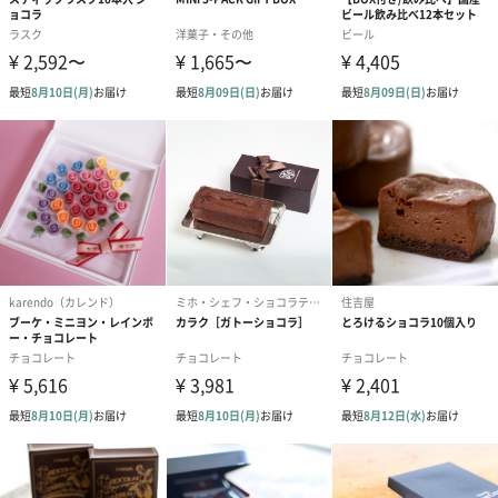
ハンド＆ネイルクリーム
ベタつかず、みずみずしく潤う香りのハンドクリーム。使いやす
いポンプ式です。
NR（ジャスミン）
熱を加えずコールドプレスで丁寧に抽出された、USDA認定オーガ
ニックココナッツオイルとジャスミンライス、インカオメガシー
ドエキスのリッチなブレンド。皮膚へスムーズになじみ、べたつ
かないテクスチャー。肌に潤いと柔らかさが欲しい方におすすめ
です。
水分を補給し、閉じ込め、柔らかな手肌へ。深くリラックスして
幸福感に満ちた気持ちを与えてくれる、ジャスミンアブソリュー
トとオーガニック認定イランイラン精油の香り。