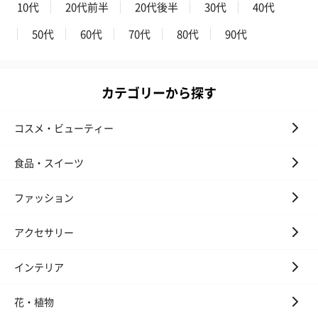
10代
20代前半
20代後半
30代
40代
50代
60代
70代
80代
90代
カテゴリーから探す
かき氷入浴剤4点セット
かき氷入浴剤4点セット
バスフラワー
コスメ・ビューティー
（ブルー）（748円）
（イエロー）（748円）
【Thank you】
円）
食品・スイーツ
ファッション
ハンドタオル・ハンカチ
アクセサリー
ハンドタオル・ハンカチを同梱してお届けいたします。ギフトへ
の＋αにおすすめです。
インテリア
花・植物