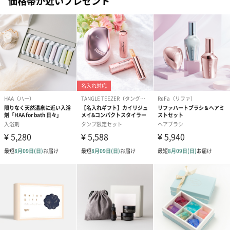
価格帯が近いプレゼント
タイ
【注意事項】
オイルなどの成分を含む商品は、航空危険物に含まれ
るため航空機に搭載することができません。そのため
離島などの航空便を使用する地域にお住まいのかたへ
お届けの場合は、船便に変更するため1週間前後お届け
が遅くなる可能性がございます。
配送について
・本商品は出荷時の気温によって常温便またはクール
便（冷蔵）で発送いたします。
・クール便の発送不可地域（小笠原諸島・伊豆諸島）
へのお届けはできかねます。ご注文いただいた際には
キャンセルにて対応させていただきます。
・クール便の保管期限は初回お届け日から3日間程度で
ございます。お早めにお受け取りくださいますようお
願いいたします。
・長期不在/住所不明等により保管期限内にお受け取り
いただけなかった場合、再配送やご返金は承っており
ません。何卒ご理解の程お願い申し上げます。
・同一カートにて本商品と他TANP発送商品をご注文い
ただいた場合は、原則同梱の上クール便（冷蔵）にて
発送させていただきます。
※商品によっては箱を分け、クール便と通常便でそ
れぞれ分けて発送する場合がございます。