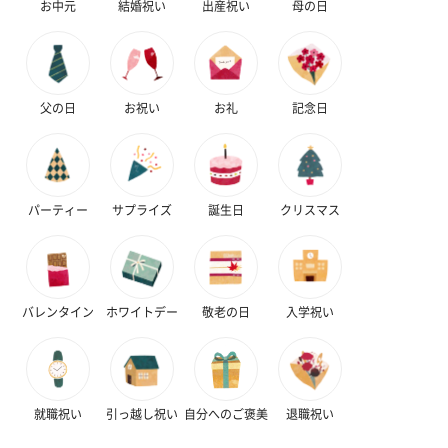
お中元
結婚祝い
出産祝い
母の日
（1,122円）
（1,122円）
生花
父の日
お祝い
お礼
記念日
生花のブーケを同梱します。
※9-15時にご注文いただく場合、最短のお届け可能日が通常より
も1日遅くなります。
パーティー
サプライズ
誕生日
クリスマス
バレンタイン
ホワイトデー
敬老の日
入学祝い
シーズンブーケ（ひま
ブーケ（ホワイトグリ
ブーケ（ピン
わり）（1,880円）
ーン）（1,650円）
（1,650円）
就職祝い
引っ越し祝い
自分へのご褒美
退職祝い