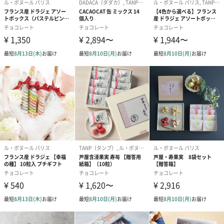
生キャラメルとチョコレートが舌の上でゆっくりと溶け合い、そ
の味は舌の肥えたパリのスイーツ通も驚くおいしさに仕上がって
おります。
お味はホロリと苦味の効いたビタータイプ（カカオ70%）と、マ
イルドな風味のミルクタイプ（カカオ42%、ミルク38%）の2種
類。異なる味わいをお楽しみいただけます。
製造監修は、フランスのアカデミーフランセーズ パティシエ
（ショコラティエ）部門 教授長 グザビエ・コンロー氏。
ふくろうのイラストがキュート！ブック型パッケージ
ブック型のパッケージにはイタリアで活躍するグラフィックデザ
イナーGuido Rispoliがデザインを手掛けており、バレンタインに
もぴったりの「2羽の赤いふくろう」が目を引くおしゃれな仕上が
りとなっています。