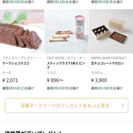
チョコレート
チョコレート、グルコースシロップ、さとうきび糖、
発酵バター、牛乳、食塩、蜂蜜、転化糖／甘味料（ソ
ルビトール）、乳化剤、香料、（一部に小麦・乳成
分・大豆を含む）
【パッケージサイズ】
幅97mm×奥行118mm×高さ35mm
【内容量】
6粒入り
【原産国】
フランス
【賞味期限】
製造から432日
【アレルギー】
小麦、乳成分、大豆
※本製品の製造施設では、卵・そば・落花生・くる
み・ごま・もも・りんご・キウイフルーツ・オレンジ
を使用しております。
ハンド＆ネイ
【成分】
ルクリーム
別途記載
【商品本体サイズ】
洋菓子・スイーツのプレゼントをもっと見る
長さ3cm×幅3cm×高さ15cm
【重量/内容量】
商品重量：50g
全体重量：130g
内容量：50ml
【製造国】