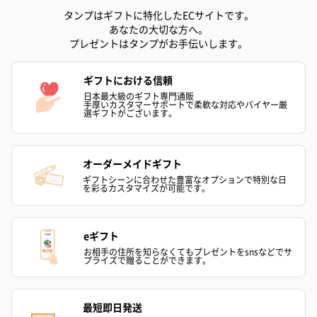
す。
タンプはギフトに特化したECサイトです。
あなたの大切な方へ。
プレゼントはタンプがお手伝いします。
ギフトにおける信頼
日本最大級のギフト専門通販
手厚いカスタマーサポートで柔軟な対応やバイヤー厳
選ギフトがございます。
写真付きメッセージカ
写真付きメッセージカ
【誕生日】Hap
オーダーメイドギフト
ード（680円）
ード（Thank you）ピ
Birthday ホ
ギフトシーンに合わせた豊富なオプションで特別な日
ンク（680円）
刷なし）（11
を彩るカスタマイズが可能です。
eギフト
包装紙
お相手の住所を知らなくてもプレゼントをsnsなどでサ
ラッピングを施してお届けいたします。
プライズで贈ることができます。
最短即日発送