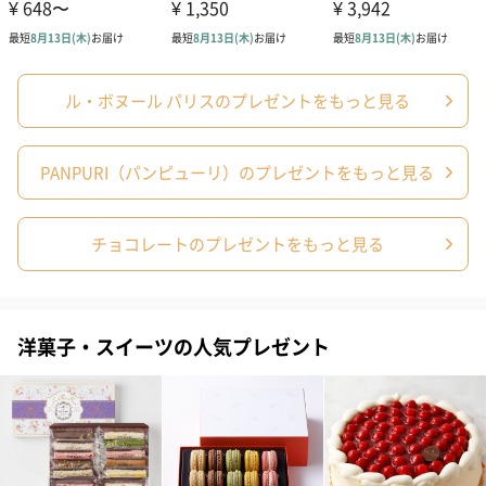
■気持ち：五感にアプローチし、心を解きほぐし、癒す香り
■仕上がり：若々しく、ハリのある手肌へ
ル・ボヌール パリスのプレゼントをもっと見る
ご使用方法
PANPURI（パンピューリ）のプレゼントをもっと見る
適量を清潔な手に取り、手全体と爪をマッサージするようになじ
ませてください。
チョコレートのプレゼントをもっと見る
「PANPURI（パンピューリ）」
洋菓子・スイーツの人気プレゼント
2003年にタイで誕生。タイの伝統的な癒やしのアプローチとクリ
エイティブな発想から生まれる、多様な香りをお届けするブラン
ド。心と体、内面の健康と外面の美しさ。この切っても切れない
関係へのホリスティック（包括的）なアプローチをご提案してい
ます。