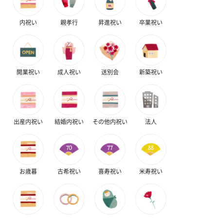
内祝い
親孝行
昇進祝い
卒業祝い
結婚祝い（御結婚御
出産祝い（御出産御
内祝い_蝶結び
祝）（110円）
祝）（110円）
（110円）
開業祝い
成人祝い
送別会
新築祝い
結婚祝いちょい足しギフト
結婚祝いギフトへの＋αにおすすめです。新生活を彩るギフトオプ
ションをご用意いたしました。
商品と同梱してお届けいたします。
出産内祝い
結婚内祝い
その他内祝い
法人
お歳暮
古希祝い
喜寿祝い
米寿祝い
ブライダルロリポップ
ブライダルロリポップ
夫婦箸と箸置
ドレス（いちご味)
タキシード（コーラ味)
（2,420円）