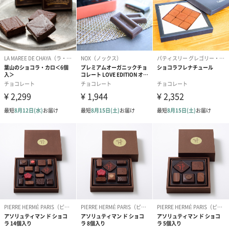
■ 香り：ジャスミン＋イランイラン
■ 気持ち：深くリラックスして幸福感に満ちた気持ちを与えてく
れる
■ 仕上がり：水分を補給し、閉じ込め、柔らかな手肌へ
AW（グレープフルーツ）
熱を加えずコールドプレスで丁寧に抽出されたアマゾン カカイナ
ッツオイル・ロータスエキス・パパイヤをブレンド。皮膚へスム
ーズになじみ、べたつかないテクスチャー。肌に透明感が欲しい
方におすすめです。
くすみやひびわれが気になる手や爪に輝きを与え、色むらなどを
ニュートラルな状態へ整えます。気分を明るくし、軽やかさと元
気を与えてくれるグレープフルーツの香り。