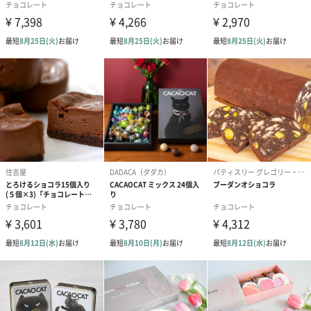
■ 香り：フレッシュなグレープフルーツの香り
■ 気持ち： 気分を明るくし、軽やかさと元気を与えてくれる
■ 仕上がり：くすみやひびわれなどを整え、輝きに満ちた手肌へ
BL（レモングラス）
皮膚トラブルをケアするタイ ターメリック根エキス、肌に水分を
与えるニームシードオイル、肌を落ち着かせるセロリシードをブ
レンド。皮膚へスムーズになじみ、べたつかないテクスチャー。
肌を落ち着かせたい方におすすめです。
乾燥した手肌や爪に、透明感と潤いを与えます。気持ちを整え、
生き生きとフレッシュな気持ちを与えてくれるレモングラスのフ
レッシュな香り。心のバランスを取り戻したい方に。
■ 香り：レモングラス＋マンダリン（インドシンの香り）