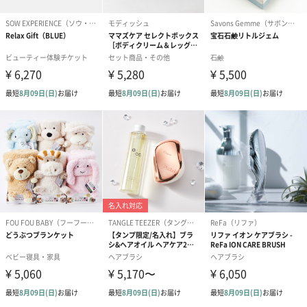
商品オプション情報
お届けボックスオプション
配送用のダンボールを装飾いたします。お相手のご住所に直接お
送りする際に人気のオプションです。お相手に直接手渡しする場
合は、紙袋との併用もおすすめです。
ダンボール装飾（ひま
ダンボール装飾（チュ
ダンボール装
わり）（720円）
ーリップ）（720円）
イトピンク×
ト）（580円）