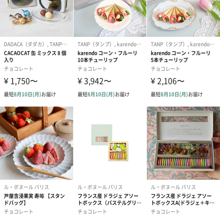
■ 気持ち：気持ちのバランスを整え、生き生きとフレッシュな気
分へ
■ 仕上がり：手や爪の乾燥トラブルを落ち着かせ、透明感と潤い
に満ちた手肌へ
RV（ローズ）
米発酵エキス・日本酒発酵エキス・オーガニックザクロ種子油を
ブレンド。皮膚へスムーズになじみ、べたつかないテクスチャ
ー。若々しく弾力のある手肌がほしい方におすすめです。
疲れた手や爪に若々しさとハリを与えます。華やかな気分へ導く
ローズアブソリュートの香り。五感にアプローチし、心を解きほ
ぐし、癒してくれるローズの香り。
■香り：華やかなローズアブソリュートの香り