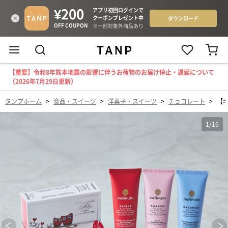
【重要】令和8年熊本地震の影響に伴うお荷物のお届け停止・遅延について
（2026年7月29日更新）
タンプホーム
>
食品・スイーツ
>
洋菓子・スイーツ
>
チョコレート
>
【
1
/
16