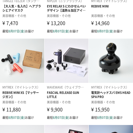
充電をお勧めしております。
・充電の際は、必ず付属ケーブルをご利用ください。
商品詳細情報
素材
ポリエステル
商品サイズ
長さ12cm×幅22cm×高さ3.8cm
商品重量
74g
外装サイズ
長さ16.5cm×幅29cm×高さ3.6cm
外装パッケー
ビニール袋
ジ
パッケージ内
取扱説明書兼保証書
同梱物
充電用ケーブル
全体重量
180g