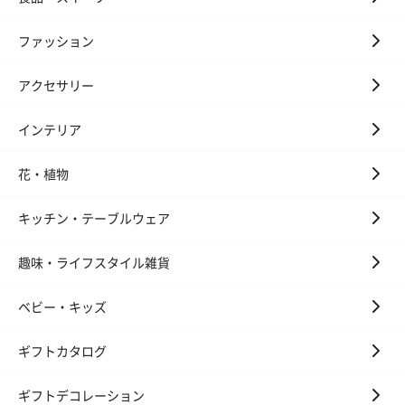
おつまみ・その他
ファッション
お酒にぴったりのおつまみ・サプリを同梱してお届けいたしま
す。
アクセサリー
インテリア
花・植物
キッチン・テーブルウェア
いぶりがっことチーズ
ごろっとうまみ チーズ
しょっつるナッ
のオイル漬（981円）
のオイル漬（塩麹&レモ
円）
趣味・ライフスタイル雑貨
ン）（981円）
ベビー・キッズ
ギフトカタログ
ギフトデコレーション