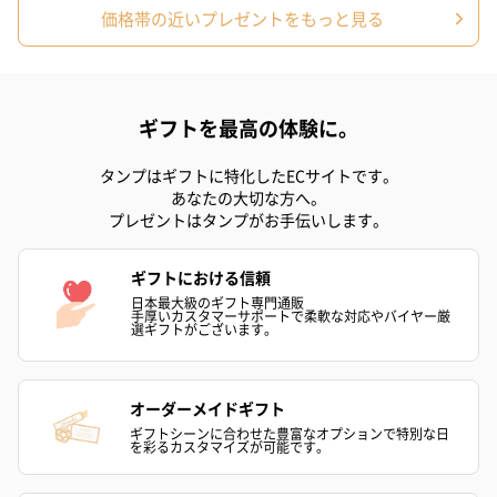
価格帯の近いプレゼントをもっと見る
スイーツ
スイーツを同梱してお届けいたします。ギフトへの＋αにおすすめ
です。
ギフトを最高の体験に。
タンプはギフトに特化したECサイトです。
あなたの大切な方へ。
プレゼントはタンプがお手伝いします。
ギフトにおける信頼
日本最大級のギフト専門通販
手厚いカスタマーサポートで柔軟な対応やバイヤー厳
ゼリーバウム カット
麦わらパンダバウム
3層デザート 
選ギフトがございます。
（レモン＆紅茶）（432
（バナナ味）（540円）
ェ〜国産フル
円）
り〜 3号（86
オーダーメイドギフト
ギフトシーンに合わせた豊富なオプションで特別な日
を彩るカスタマイズが可能です。
スキンケアグッズ
スキンケアグッズを同梱してお届けします。