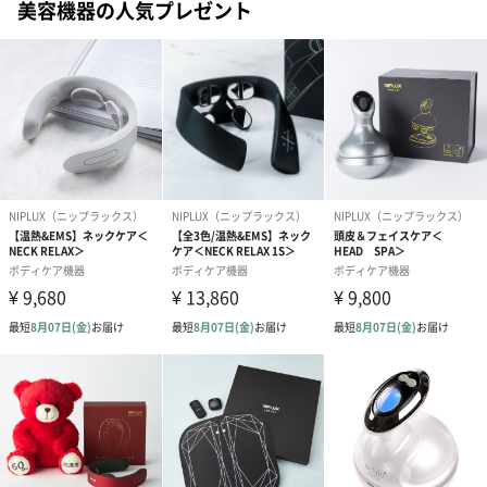
誕生日や結婚祝い・出産祝いなど、様々なシーンのメッセージカ
美容機器の人気プレゼント
ードを同梱します。
メッセージカードや封筒のデザインは一部変更する場合がありま
す。
写真付きメッセージカ
写真付きメッセージカ
【誕生日】Hap
ード（680円）
ード（Thank you）ピ
Birthday ホ
ンク（680円）
刷なし）（11
ラッピング
ギフトラッピングを施してお届けします。