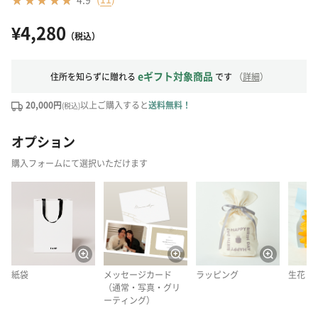
¥4,280
（税込）
eギフト対象商品
住所を知らずに贈れる
です
（
詳細
）
20,000円
以上ご購入すると
送料無料！
(税込)
オプション
購入フォームにて選択いただけます
紙袋
メッセージカード
ラッピング
生花
（通常・写真・グリ
ーティング）