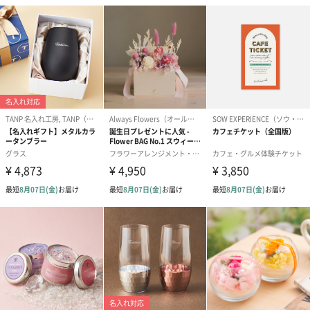
プリザーブドフラワー
プリザーブドフラワー
アミュレット 
ブーケ（ピンク）
ブーケ（ブルー）
ク）（1,500円
（2,580円）
（2,580円）
ぬいぐるみ
愛らしいぬいぐるみを同梱してお届けします。
誕生日・記念日・出産祝いなどのシーンにおすすめです。
フラワーテディベア
テディベア（バニラ）
テディベア（
（2,390円）
（1,760円）
ル）（1,760円