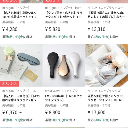
す。調整モードは「高温」と「低温」の2種類。高温モードは38～
50度のコア温度で使用後10分程度で深部までしっかり温めます。
さらに、30分経つと自動で電源OFFになるオートオフタイマー付
き。睡眠前の使用でも消し忘れる心配がなく、身も心もリラック
ス…ぐっすり安眠できます。
実用的・さらに高機能！
洗濯可能のアイマスクカバー入り！いつでも洗えて、常に清潔。
うれしい収納付きで、旅行やお泊まりの時でもスマートに持ち運
べます！頭回りに快適にフィットするゴムバンドと、調整アジャ
スター付きで好みのサイズにラクラク調整できます。
頑張るあなたに至福のひとときをお届けしたい…
SALUAのホットアイマスクはあなたのリラックスタイムをサポー