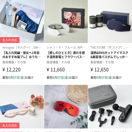
トするため、「衛生面」「機能」「使い心地」にとことんこだわ
りました。
SALUA（サルア）
2021年に大阪で生まれた『体のケアと癒し』をコンセプトとした
お店です。主に体の温めや香りの商品を中心に扱っています。
SALUAはあなたにリラックス時間をお届けします。
注意事項
・当該製品は急速充電非対応です。製品が熱を持ち、火傷や火事
の原因となる場合があります。ご使用のアダプターが10W以下
（5V/1-2A）のものかご確認ください。
・PCでの充電もしくは、急速充電・複数口でないアダプターでの