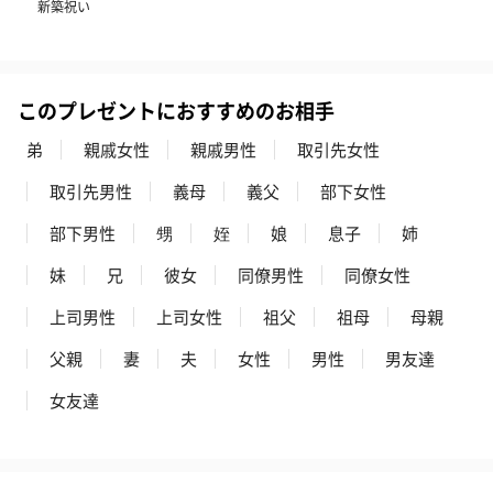
新築祝い
このプレゼントにおすすめのお相手
弟
親戚女性
親戚男性
取引先女性
プレミアムビール イネ
実楽山田錦 特別純米
ジョニ－ウォ
取引先男性
義母
義父
部下女性
ディット（712円）
酒（655円）
ブラック１２年（
円）
部下男性
甥
姪
娘
息子
姉
妹
兄
彼女
同僚男性
同僚女性
おつまみ・その他
上司男性
上司女性
祖父
祖母
母親
お酒にぴったりのおつまみ・サプリを同梱してお届けいたしま
父親
妻
夫
女性
男性
男友達
す。
女友達