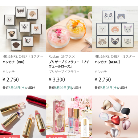
ゼリーバウム カット
麦わらパンダバウム
3層デザート 
（レモン＆紅茶）（432
（バナナ味）（540円）
ェ〜国産フル
円）
り〜 3号（86
スキンケアグッズ
スキンケアグッズを同梱してお届けします。