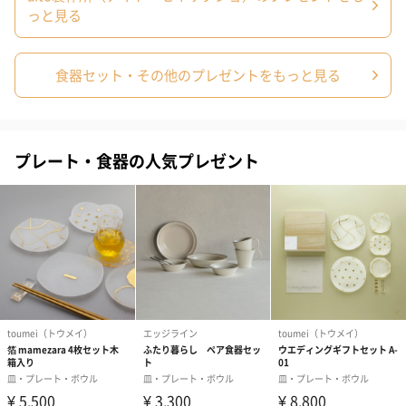
ドレス（いちご味)
タキシード（コーラ味)
（2,420円）
っと見る
（1,122円）
（1,122円）
食器セット・その他のプレゼントをもっと見る
生花
生花のブーケを同梱します。
※9-15時にご注文いただく場合、最短のお届け可能日が通常より
も1日遅くなります。
プレート・食器の人気プレゼント
シーズンブーケ（ひま
ブーケ（ホワイトグリ
ブーケ（ピン
わり）（1,880円）
ーン）（1,650円）
（1,650円）