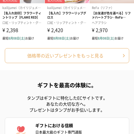
ハンドクリーム3本セッ
シャワージェル＆ハン
シャワージェ
ト【ありがとう】
ドクリーム（ピンクグ
ドクリーム（
（1,100円）
レープフルーツ）
ッシュローズ）（
（2,145円）
円）
リラックスグッズ
リラックスグッズを同梱してお届けします。
価格帯の近いプレゼントをもっと見る
ギフトを最高の体験に。
タンプはギフトに特化したECサイトです。
あなたの大切な方へ。
プレゼントはタンプがお手伝いします。
かき氷入浴剤4点セット
かき氷入浴剤4点セット
バスフラワー
（ブルー）（748円）
（イエロー）（748円）
【Thank you】
ギフトにおける信頼
円）
日本最大級のギフト専門通販