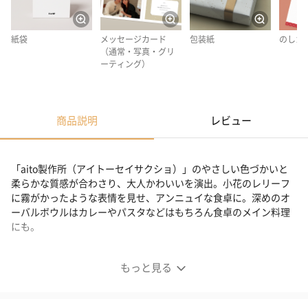
紙袋
メッセージカード
包装紙
のしカ
（通常・写真・グリ
ーティング）
商品説明
レビュー
「aito製作所（アイトーセイサクショ）」のやさしい色づかいと
柔らかな質感が合わさり、大人かわいいを演出。小花のレリーフ
に霧がかったような表情を見せ、アンニュイな食卓に。深めのオ
ーバルボウルはカレーやパスタなどはもちろん食卓のメイン料理
にも。
フォグ オーバルセット
もっと見る