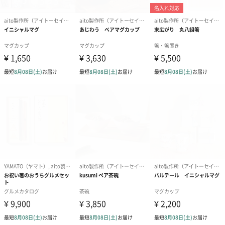
商品詳細情報
原材料
磁器（美濃焼）
製造国
日本
内容
オーバルボウル×2
サイズ
縦259mm×横164mm×高さ45mm
外装サイズ
縦265mm×横170mm×高さ62mm
本体重量
1000g
全体重量
1180g
パッケージ外
直方体化粧箱
装
お取り扱い注
※電子レンジ・食洗機対応
意点
商品オプション情報