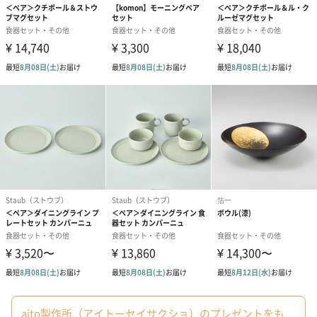
結婚祝い（御結婚御
出産祝い（御出産御
内祝い_蝶結び
祝）（110円）
祝）（110円）
（110円）
結婚祝いちょい足しギフト
結婚祝いギフトへの＋αにおすすめです。新生活を彩るギフトオプ
ションをご用意いたしました。
商品と同梱してお届けいたします。
ブライダルロリポップ
ブライダルロリポップ
夫婦箸と箸置
aito製作所（アイトーセイサクショ）のプレゼントをも