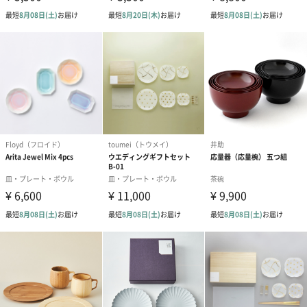
ドライフラワー・プリザーブドフラワー
自然のお花で作ったドライフラワー・プリザーブドフラワーを同
梱します。
一部花材が写真と異なる場合がございます。予めご了承くださ
い。パッケージに入れてお届けします。
プリザーブドフラワー
プリザーブドフラワー
アミュレット 
ブーケ（ピンク）
ブーケ（ブルー）
ク）（1,500円
（2,580円）
（2,580円）
ぬいぐるみ