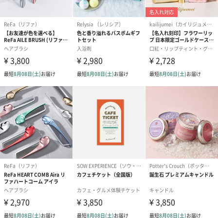
アールグレイ（HAPPY
アールグレイティー
フルーツティー
BIRTHDAY TO YOU）
（660円）
円）
（660円）
スイーツ
スイーツを同梱してお届けいたします。ギフトへの＋αにおすすめ
です。