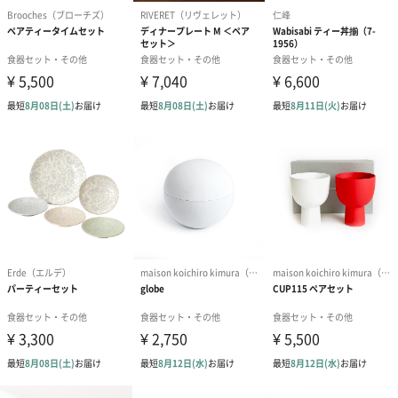
メッセージカードや封筒のデザインは一部変更する場合がありま
す。
写真付きメッセージカ
写真付きメッセージカ
【誕生日】Hap
ード（680円）
ード（Thank you）ピ
Birthday ホ
ンク（680円）
刷なし）（11
包装紙
ラッピングを施してお届けいたします。