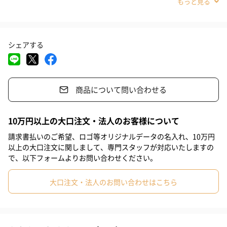
#義母
#義父
#部下女性
#部下男性
#甥
#姪
#娘
小花のレリーフに霧がかったような表情を見せ、アンニュイな食
卓に。
#息子
#姉
#妹
#兄
#彼女
#同僚男性
#同僚女性
シェアする
#上司男性
#上司女性
#祖父
#祖母
#母親
#父親
深めのオーバルボウルはカレーやパスタなどはもちろん食卓のメ
#妻
#夫
#女性
#男性
#男友達
#女友達
イン料理にも。
商品について問い合わせる
#20代前半
#20代後半
#30代
#40代
#50代
#60代
結婚式などでも人気のサムシングブルーをイメージしたアイテ
#70代
#80代
#90代
ム。
10万円以上の大口注文・法人のお客様について
日常でも使いやすい色合いの釉薬で表現しました。
請求書払いのご希望、ロゴ等オリジナルデータの名入れ、10万円
以上の大口注文に関しまして、専門スタッフが対応いたしますの
プレートやボウルには小花のレリーフがエンボスで施されてお
で、以下フォームよりお問い合わせください。
り、そこに溜まるひとつひとつ異なる釉薬の表情が愉しめます。
大口注文・法人のお問い合わせはこちら
「aito製作所（アイトーセイサクショ）」