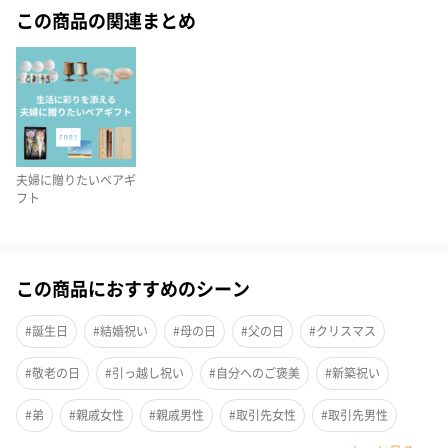
この商品の関連まとめ
夫婦に贈りたいペアギ
フト
この商品におすすめのシーン
#誕生日
#結婚祝い
#母の日
#父の日
#クリスマス
#敬老の日
#引っ越し祝い
#自分へのご褒美
#新築祝い
やさしい色づかいと柔らかな質感が合わさり、大人かわいいを演
#弟
#親戚女性
#親戚男性
#取引先女性
#取引先男性
出。