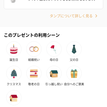
キャンドル・お香を同梱してお届けいたします。
タンプについて詳しく見る
このプレゼントの利用シーン
フラッグカプセル：イ
フラッグカプセル：イ
ショートイン
ンセンススティック
ンセンススティック
（GRAPE AND
誕生日
結婚祝い
母の日
父の日
（END）（880円）
（St.OSMANTHUS）
（880円）
（880円）
クリスマス
敬老の日
引っ越し祝い
自分へのご褒美
お酒
お酒を同梱してお届けいたします。
※20歳未満の方への酒類の販売はいたしません。