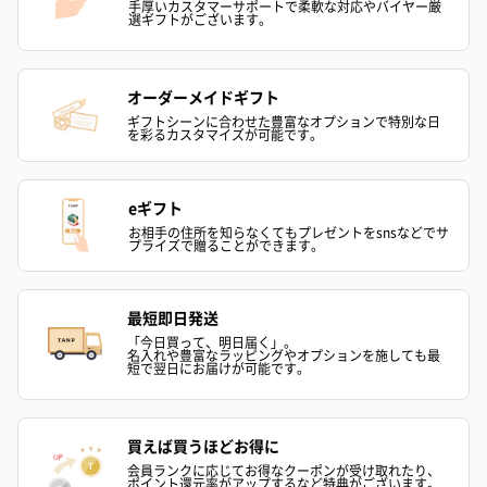
手厚いカスタマーサポートで柔軟な対応やバイヤー厳
選ギフトがございます。
ハンドタオル・ハンカチ
オーダーメイドギフト
ハンドタオル・ハンカチを同梱してお届けいたします。ギフトへ
ギフトシーンに合わせた豊富なオプションで特別な日
の＋αにおすすめです。
を彩るカスタマイズが可能です。
eギフト
お相手の住所を知らなくてもプレゼントをsnsなどでサ
プライズで贈ることができます。
最短即日発送
「今日買って、明日届く」。
花束ハンドタオル（ピ
花束ハンドタオル（ブ
花束ハンドタ
名入れや豊富なラッピングやオプションを施しても最
短で翌日にお届けが可能です。
ンク）（1,760円）
ルー）（1,760円）
ワイト）（1,7
買えば買うほどお得に
会員ランクに応じてお得なクーポンが受け取れたり、
キャンドル・お香
ポイント還元率がアップするなど特典がございます。