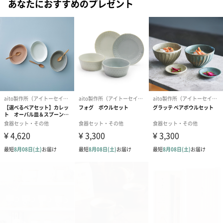
あなたにおすすめのプレゼント
aito製作所のコンセプトは「毎日の“食べる”を、もっと愉しくす
る」
私達は食器メーカーとして、日々の食事の時間がもっと愉しくな
る器や道具をつくっています。
毎日の食事を通して暮らしを愉しみ、人生を愉しく過ごすお手伝
いができたら。
大切にしている3つのこと
「仕立てる」…暮らしを愉しく仕立てていくお手伝いができるも
の
「ちょっと」…ちょっと便利、ちょっと使いやすい、ちょっとし
た工夫があるもの
「ときめき」…使うのが楽しみになる、心が弾む、使いたくなる
もの
3つの思いをこめてものづくりをしています。