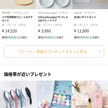
愛らしいぬいぐるみを同梱してお届けします。
誕生日・記念日・出産祝いなどのシーンにおすすめです。
プレート・食器のプレゼントをもっと見る
フラワーテディベア
テディベア（バニラ）
テディベア（
（2,390円）
（1,760円）
ル）（1,760円
価格帯が近いプレゼント
紅茶・コーヒー・スイーツ
紅茶・コーヒー・スイーツを同梱してお届けいたします。ギフト
への＋αにおすすめです。