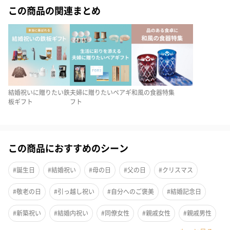
この商品の関連まとめ
マテリアルが意味を持ち、豊かな食卓を飾る逸品たちです。
箸のみ食洗機対応。
2種類からお選びいただけます
結婚祝いに贈りたい鉄
夫婦に贈りたいペアギ
和風の食器特集
板ギフト
フト
竹
どんな環境でもまっすぐ成長する竹は、『生命の象徴』や『未来
この商品におすすめのシーン
への希望』として知られる縁起物です。
#誕生日
#結婚祝い
#母の日
#父の日
#クリスマス
#敬老の日
#引っ越し祝い
#自分へのご褒美
#結婚記念日
貝
#新築祝い
#結婚内祝い
#同僚女性
#親戚女性
#親戚男性
貝殻は対で形が合わさることから『夫婦和合』の意味を持ち、夫