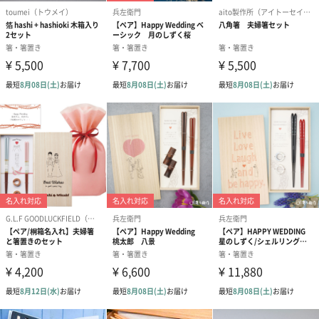
あり（280円）
メッセージカード（通常・写真・グリーティング）
誕生日や結婚祝い・出産祝いなど、様々なシーンのメッセージカ
ードを同梱します。
メッセージカードや封筒のデザインは一部変更する場合がありま
す。
写真付きメッセージカ
写真付きメッセージカ
【誕生日】Hap
ード（680円）
ード（Thank you）ピ
Birthday ホ
ンク（680円）
刷なし）（11