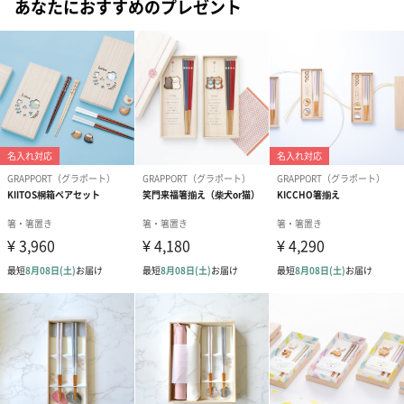
あなたにおすすめのプレゼント
そんな思いから私たちは国内外のパートナーと技術や知識を共有
し、品質管理を徹底することでお客様に寄り添った商品開発を目
指します。
現状に満足せず未来を見据え “グラポートらしい” モノづくりをこ
れからも続けていきます。
商品詳細情報
原材料
箸：天然木／ポリエステルウレタン塗装
箸置き：天然木／ウレタン塗装
ランチョンマット：麻100％
製造国
箸：日本
箸置き：フィリピン
ランチョンマット：日本
内容量
箸×2
箸置き×2
ランチョンマット×2
サイズ