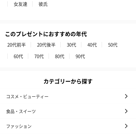
プレミアムビール イネ
実楽山田錦 特別純米
ジョニ－ウォ
女友達
彼氏
ディット（712円）
酒（655円）
ブラック１２年（
円）
このプレゼントにおすすめの年代
おつまみ・その他
20代前半
20代後半
30代
40代
50代
お酒にぴったりのおつまみ・サプリを同梱してお届けいたしま
す。
60代
70代
80代
90代
カテゴリーから探す
コスメ・ビューティー
食品・スイーツ
いぶりがっことチーズ
ごろっとうまみ チーズ
しょっつるナッ
のオイル漬（981円）
のオイル漬（塩麹&レモ
円）
ファッション
ン）（981円）