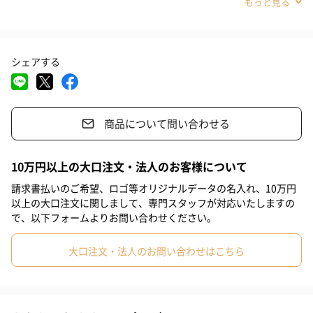
#義母
#義父
#部下女性
#部下男性
#甥
#姪
#息子
婦円満の象徴とされています。
#妹
#兄
#弟
#同僚男性
#彼女
#上司男性
シェアする
#上司女性
#祖父
#祖母
#母親
#父親
#妻
#女性
セット内容
#男性
#男友達
#女友達
#彼氏
#20代前半
#20代後半
箸×2
商品について問い合わせる
箸置き×2
#30代
#40代
#50代
#60代
#70代
#80代
#90代
ランチョンマット×2
10万円以上の大口注文・法人のお客様について
請求書払いのご希望、ロゴ等オリジナルデータの名入れ、10万円
「GRAPPORT（グラポート）」
以上の大口注文に関しまして、専門スタッフが対応いたしますの
で、以下フォームよりお問い合わせください。
“GOOD” “GLAM” “GRAPHIC” の頭文字「G」と、調和を意味する
大口注文・法人のお問い合わせはこちら
「RAPPORT」をつなげた造語でGRAPPORT。
多様に変化していくライフスタイルに合わせて“ちょうどいい” “安
心安全” “私たちらしい”
商品をお客様に提案し、世界中に笑顔を届けたい。