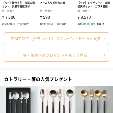
結婚祝いちょい足しギフト
結婚祝いギフトへの＋αにおすすめです。新生活を彩るギフトオプ
ションをご用意いたしました。
商品と同梱してお届けいたします。
GRAPPORT（グラポート）のプレゼントをもっと見る
箸・箸置きのプレゼントをもっと見る
ブライダルロリポップ
ブライダルロリポップ
夫婦箸と箸置
ドレス（いちご味)
タキシード（コーラ味)
（2,420円）
カトラリー・箸の人気プレゼント
（1,122円）
（1,122円）
生花
生花のブーケを同梱します。