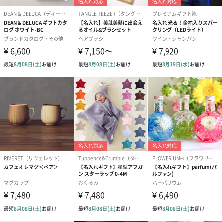
アールグレイ（HAPPY
アールグレイティー
フルーツティー
BIRTHDAY TO YOU）
（660円）
円）
（660円）
スイーツ
スイーツを同梱してお届けいたします。ギフトへの＋αにおすすめ
です。
ゼリーバウム カット
麦わらパンダバウム
3層デザート 
（レモン＆紅茶）（432
（バナナ味）（540円）
ェ〜国産フル