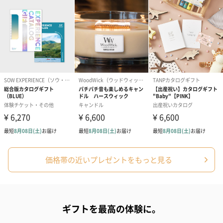
円）
り〜 3号（86
スキンケアグッズ
スキンケアグッズを同梱してお届けします。
ハンドクリーム3本セッ
シャワージェル＆ハン
シャワージェ
価格帯の近いプレゼントをもっと見る
ト【ありがとう】
ドクリーム（ピンクグ
ドクリーム（
（1,100円）
レープフルーツ）
ッシュローズ）（
（2,145円）
円）
ギフトを最高の体験に。