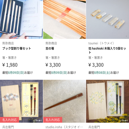
のしカード
商品の形質上、のしを直接添付できない商品にのし風のカードを
同梱します。
※のし下はご記入いただけません。
※カードのデザインは一部変更する場合があります。
結婚祝い（御結婚御
出産祝い（御出産御
内祝い_蝶結び
祝）（110円）
祝）（110円）
（110円）