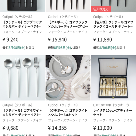
※9-15時にご注文いただく場合、最短のお届け可能日が通常より
も1日遅くなります。
シーズンブーケ（ひま
ブーケ（ホワイトグリ
ブーケ（ピン
わり）（1,880円）
ーン）（1,650円）
（1,650円）
ドライフラワー・プリザーブドフラワー
自然のお花で作ったドライフラワー・プリザーブドフラワーを同
梱します。
一部花材が写真と異なる場合がございます。予めご了承くださ
い。パッケージに入れてお届けします。