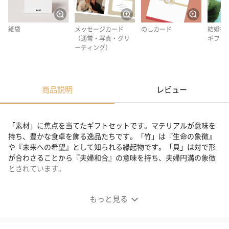
紙袋
メッセージカード
のしカード
結婚祝
（通常・写真・グリ
ギフト
ーティング）
商品説明
レビュー
「素材」に焦点を当てたギフトセットです。マテリアルが意味を
持ち、豊かな食卓を飾る逸品たちです。「竹」は『生命の象徴』
や『未来への希望』として知られる縁起物です。「貝」は対で形
が合わさることから『夫婦和合』の意味を持ち、夫婦円満の象徴
とされています。
CLASEEK SOZAI Gift
もっと見る
「素材」に焦点を当てたギフトセット