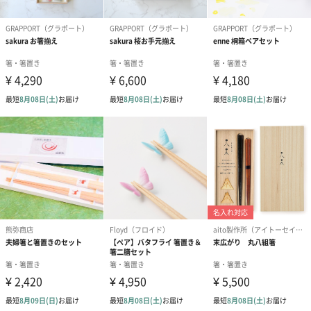
箸：23cm
ランチョンマット：32cm×43cm
外装サイズ
縦22cm・横20cm・奥行3cm
重量
160g
パッケージ外
木箱
装
直方体化粧箱
商品オプション情報
お届けボックスオプション
配送用のダンボールを装飾いたします。お相手のご住所に直接お
送りする際に人気のオプションです。お相手に直接手渡しする場
合は、紙袋との併用もおすすめです。