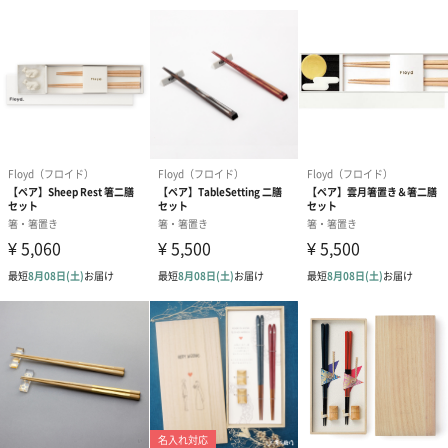
ダンボール装飾（ひま
ダンボール装飾（チュ
ダンボール装
わり）（720円）
ーリップ）（720円）
イトピンク×
ト）（580円）
紙袋
お渡し用の紙袋です。
商品に合わせたサイズをお届けします。