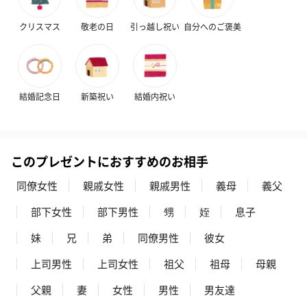
クリスマス
敬老の日
引っ越し祝い
自分へのご褒美
フラッグカプセル：イ
フラッグカプセル：イ
ショートイン
ンセンススティック
ンセンススティック
（GRAPE AND
（END）（880円）
（St.OSMANTHUS）
（880円）
（880円）
結婚記念日
新築祝い
結婚内祝い
お酒
このプレゼントにおすすめのお相手
お酒を同梱してお届けいたします。
※20歳未満の方への酒類の販売はいたしません。
同僚女性
親戚女性
親戚男性
義母
義父
部下女性
部下男性
甥
姪
息子
妹
兄
弟
同僚男性
彼女
上司男性
上司女性
祖父
祖母
母親
父親
妻
女性
男性
男友達