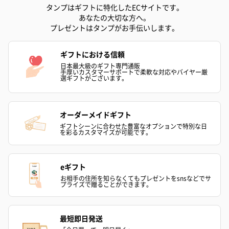
リラックスグッズ
タンプはギフトに特化したECサイトです。
リラックスグッズを同梱してお届けします。
あなたの大切な方へ。
プレゼントはタンプがお手伝いします。
ギフトにおける信頼
日本最大級のギフト専門通販
手厚いカスタマーサポートで柔軟な対応やバイヤー厳
選ギフトがございます。
オーダーメイドギフト
かき氷入浴剤4点セット
かき氷入浴剤4点セット
バスフラワー
ギフトシーンに合わせた豊富なオプションで特別な日
（ブルー）（748円）
（イエロー）（748円）
【Thank you】
を彩るカスタマイズが可能です。
円）
eギフト
お相手の住所を知らなくてもプレゼントをsnsなどでサ
プライズで贈ることができます。
ハンドタオル・ハンカチ
ハンドタオル・ハンカチを同梱してお届けいたします。ギフトへ
の＋αにおすすめです。
最短即日発送