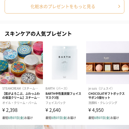
ードを同梱します。
化粧水のプレゼントをもっと見る
メッセージカードや封筒のデザインは一部変更する場合がありま
す。
スキンケアの人気プレゼント
写真付きメッセージカ
写真付きメッセージカ
【誕生日】Hap
ード（680円）
ード（Thank you）ピ
Birthday ホ
ンク（680円）
刷なし）（11
ラッピング
ギフトラッピングを施してお届けします。