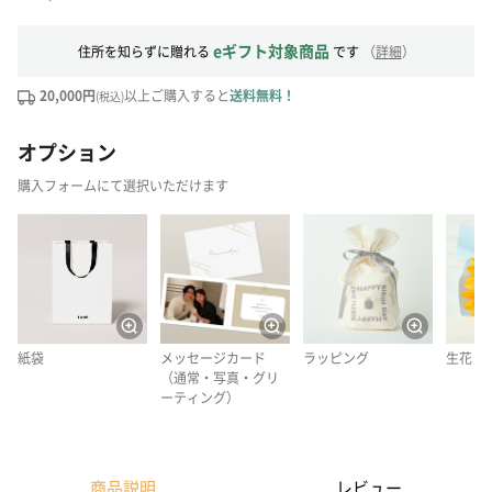
eギフト対象商品
住所を知らずに贈れる
です
（
詳細
）
20,000円
以上ご購入すると
送料無料！
(税込)
オプション
購入フォームにて選択いただけます
紙袋
メッセージカード
ラッピング
生花
（通常・写真・グリ
ーティング）
商品説明
レビュー