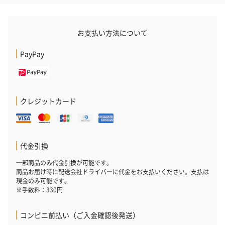
お酒にぴったりのおつまみ・サプリを同梱してお届けいたしま
す。
お支払い方法について
PayPay
クレジットカード
いぶりがっことチーズ
ごろっとうまみ チーズ
しょっつるナッ
のオイル漬（981円）
のオイル漬（塩麹&レモ
円）
ン）（981円）
代金引換
一部商品のみ代金引換が可能です。
商品お届け時に配送会社ドライバーに代金をお支払いください。支払は
現金のみ可能です。
※手数料：330円
コンビニ前払い（ご入金確認後発送）