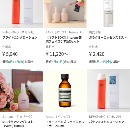
商品オプション情報
お届けボックスオプション
配送用のダンボールを装飾いたします。お相手のご住所に直接お
送りする際に人気のオプションです。お相手に直接手渡しする場
合は、紙袋との併用もおすすめです。
ダンボール装飾（ひま
ダンボール装飾（チュ
ダンボール装
わり）（720円）
ーリップ）（720円）
イトピンク×
ト）（580円）