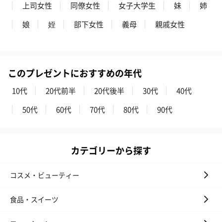
上司女性
同僚女性
女子大学生
妹
姉
花束ハンドタオル（ピ
花束ハンドタオル（ブ
花束ハンドタ
娘
姪
部下女性
義母
親戚女性
ンク）（1,760円）
ルー）（1,760円）
ワイト）（1,7
このプレゼントにおすすめの年代
キャンドル・お香
10代
20代前半
20代後半
30代
40代
キャンドル・お香を同梱してお届けいたします。
50代
60代
70代
80代
90代
カテゴリーから探す
コスメ・ビューティー
フラッグカプセル：イ
フラッグカプセル：イ
ショートイン
食品・スイーツ
ンセンススティック
ンセンススティック
（GRAPE AND
（END）（880円）
（St.OSMANTHUS）
（880円）
（880円）