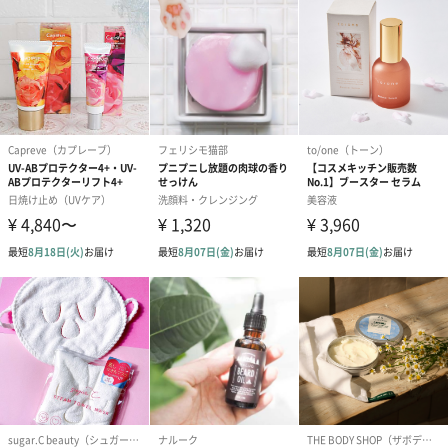
コットン巾着 【誕生
コットン巾着 【誕生
コットン巾着 
日】（グレー）S（550
日】（スモーキーピン
とう】 S（55
円）
ク）S（550円）
生花
生花のブーケを同梱します。
※9-15時にご注文いただく場合、最短のお届け可能日が通常より
も1日遅くなります。