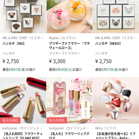
紅茶・コーヒー・スイーツ
紅茶・コーヒー・スイーツを同梱してお届けいたします。ギフト
への＋αにおすすめです。
アールグレイ（HAPPY
アールグレイティー
フルーツティー
BIRTHDAY TO YOU）
（660円）
円）
（660円）