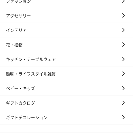
ファッション
アクセサリー
お酒
インテリア
お酒を同梱してお届けいたします。
※20歳未満の方への酒類の販売はいたしません。
花・植物
キッチン・テーブルウェア
趣味・ライフスタイル雑貨
ベビー・キッズ
プレミアムビール イネ
実楽山田錦 特別純米
ジョニ－ウォ
ディット（712円）
酒（655円）
ブラック１２年（
ギフトカタログ
円）
ギフトデコレーション
おつまみ・その他