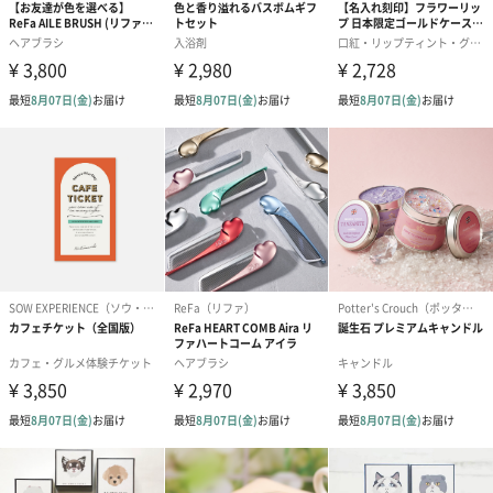
プリザーブドフラワー
プリザーブドフラワー
アミュレット 
ブーケ（ピンク）
ブーケ（ブルー）
ク）（1,500円
（2,580円）
（2,580円）
ぬいぐるみ
愛らしいぬいぐるみを同梱してお届けします。
誕生日・記念日・出産祝いなどのシーンにおすすめです。
フラワーテディベア
テディベア（バニラ）
テディベア（
（2,390円）
（1,760円）
ル）（1,760円