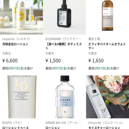
色とりどりに生きる「あなた」へ
肌の状態は日々変わり、肌が求めるものも変わっていきます。
だから、大切なことは、肌と対話をすること。
そして、今の私の肌が必要とするものを、必要な分だけ与えるこ
と。
肌を過剰にケアするのではなく、できる限りシンプルに。
肌が慣れ親しんだ成分を、できるだけピュアな形で。
日々を頑張って過ごすあなたに、スキンケアを通じて自分と対話
し、あなたにとっての「心地よさ」を取り戻してほしい。
エタピュールは、そんな願いから作られたスキンケアです。
「état pur（エタピュール）」
エタピュールは、世界100か国で展開する独自資本のスキンケアカ
ンパニー「ナオス」のブランドです。
ナオスは40年間、生物学・皮膚科学研究に基づき、肌を一つの生