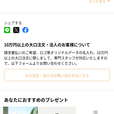
用。ヴィーガン処方。心地良い時間を演出するフレッシュフロー
#娘
#姪
#部下女性
#義母
#親戚女性
#10代
ラルの香り。
#20代前半
#20代後半
#30代
#40代
#50代
#60代
シェアする
#70代
#80代
#90代
保湿ブースター
保湿ブースターとして、次のスキンケアの効果をサポートしま
10万円以上の大口注文・法人のお客様について
す。
請求書払いのご希望、ロゴ等オリジナルデータの名入れ、10万円
以上の大口注文に関しまして、専門スタッフが対応いたしますの
で、以下フォームよりお問い合わせください。
大口注文・法人のお問い合わせはこちら
使用方法
朝・晩の洗顔後、手のひらに適量を取り、肌になじませます。
*より効果を実感したい場合はコットンパックがお勧めです。
あなたにおすすめのプレゼント