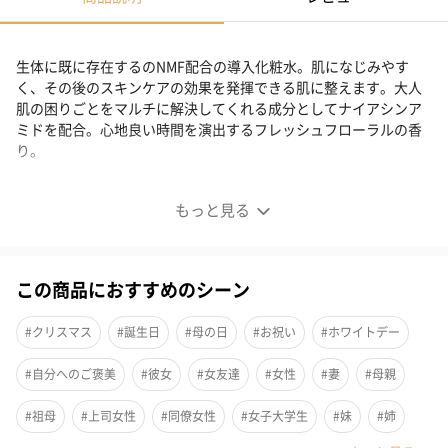
生体に既に存在するのNMF配合の導入化粧水。肌になじみやす
く、その後のスキンケアの効果を発揮できる肌に整えます。大人
肌の困りごとをマルチに解決してくれる成分としてナイアシンア
ミドを配合。心地良い時間を演出するフレッシュフローラルの香
り。
モイスチャライジングウォータリーエッセンス
もっと見る
生体に既に存在するのNMF・ナイアシンアミド配合
この商品におすすめのシーン
NMF（天然保湿因子・保湿成分）配合で肌になじみやすく、その
後のスキンケアの効果を発揮できる肌に整えます。大人肌の困り
#クリスマス
#誕生日
#母の日
#お祝い
#ホワイトデー
ごとをマルチに解決してくれる成分としてナイアシンアミド（整
#自分へのご褒美
#彼女
#女友達
#女性
#妻
#母親
肌成分）を配合。乾燥によるくすみ、小じわが気になる肌にうる
おいを与え、次のスキンケア効果を実感できる肌に整えます。シ
#祖母
#上司女性
#同僚女性
#女子大学生
#妹
#姉
リコン・パラベン・鉱物油・フェノキシエタノール・着色料不使