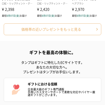
スイーツ
スイーツを同梱してお届けいたします。ギフトへの＋αにおすすめ
です。
価格帯の近いプレゼントをもっと見る
ギフトを最高の体験に。
タンプはギフトに特化したECサイトです。
ゼリーバウム カット
麦わらパンダバウム
3層デザート 
あなたの大切な方へ。
（レモン＆紅茶）（432
（バナナ味）（540円）
ェ〜国産フル
プレゼントはタンプがお手伝いします。
円）
り〜 3号（86
ギフトにおける信頼
日本最大級のギフト専門通販
手厚いカスタマーサポートで柔軟な対応やバイヤー厳
スキンケアグッズ
選ギフトがございます。
スキンケアグッズを同梱してお届けします。