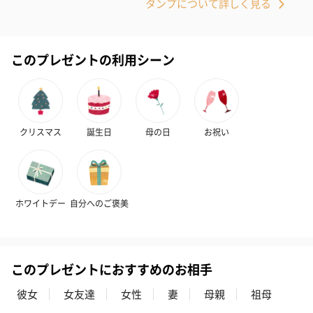
タンプについて詳しく見る
このプレゼントの利用シーン
かき氷入浴剤4点セット
かき氷入浴剤4点セット
バスフラワー
（ブルー）（748円）
（イエロー）（748円）
【Thank you】
円）
クリスマス
誕生日
母の日
お祝い
ハンドタオル・ハンカチ
ハンドタオル・ハンカチを同梱してお届けいたします。ギフトへ
の＋αにおすすめです。
ホワイトデー
自分へのご褒美
このプレゼントにおすすめのお相手
彼女
女友達
女性
妻
母親
祖母