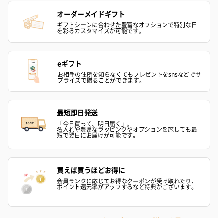
オーダーメイドギフト
ギフトシーンに合わせた豊富なオプションで特別な日
を彩るカスタマイズが可能です。
eギフト
お相手の住所を知らなくてもプレゼントをsnsなどでサ
プライズで贈ることができます。
ハンドクリーム3本セッ
シャワージェル＆ハン
シャワージェ
ト【ありがとう】
ドクリーム（ピンクグ
ドクリーム（
（1,100円）
レープフルーツ）
ッシュローズ）（
最短即日発送
（2,145円）
円）
「今日買って、明日届く」。
名入れや豊富なラッピングやオプションを施しても最
短で翌日にお届けが可能です。
リラックスグッズ
リラックスグッズを同梱してお届けします。
買えば買うほどお得に
会員ランクに応じてお得なクーポンが受け取れたり、
ポイント還元率がアップするなど特典がございます。