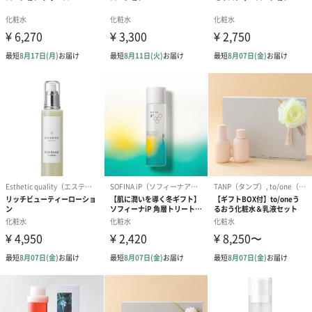
態系として捉える「エコバイオロジー」という 独自のアプ ローチ
と共にビオデルマ、エステダムを世の中に送り出してまいりまし
た。フランス・エクス＝アン＝プロヴァンスの自社研究所で、開
発研究が行われています。
商品詳細情報
成分
水、プロパンジオール、グリセリン、ナイアシンアミ
ド、ベンチレングリコール、アルギニン、パンテノー
ル、トレハロース、乳酸、乳酸Na、PCA－Na、（カプ
リリル／カプリル）グルコシド、カラギーナン、ラミ
ナリアディギタータエキス、香料、カルノシン、アデ
ノシン三リン酸Na
原産国／製造
フランス
国
内容量
125ml
本体サイズ
縦150mm・横40mm・奥行40mm