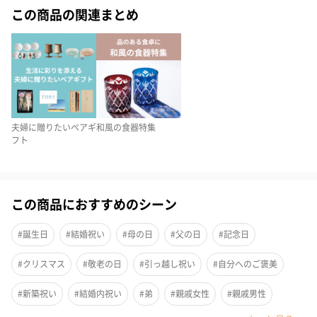
この商品の関連まとめ
夫婦に贈りたいペアギ
和風の食器特集
フト
波打つようなフチにまとわせた釉薬がアクセント。あいまいで柔
らかな表情を魅せるお茶碗のペア。吉野杉でつくられた縁起の良
この商品におすすめのシーン
い利休箸を添えたハレの日におすすめのギフトです。
#誕生日
#結婚祝い
#母の日
#父の日
#記念日
#クリスマス
#敬老の日
#引っ越し祝い
#自分へのご褒美
炊きたてご飯をよそって、おいしい晩御飯。白米も映えるし、玄
#新築祝い
#結婚内祝い
#弟
#親戚女性
#親戚男性
米・雑穀米ごはんもしっくりくる風合い。炊き込みご飯もやさし
く演出してくれます。