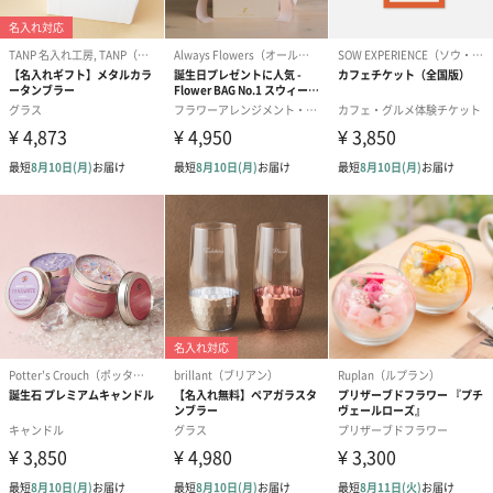
アールグレイ（HAPPY
アールグレイティー
フルーツティー
BIRTHDAY TO YOU）
（660円）
円）
（660円）
スイーツ
スイーツを同梱してお届けいたします。ギフトへの＋αにおすすめ
です。
ゼリーバウム カット
麦わらパンダバウム
3層デザート 
（レモン＆紅茶）（432
（バナナ味）（540円）
ェ〜国産フル