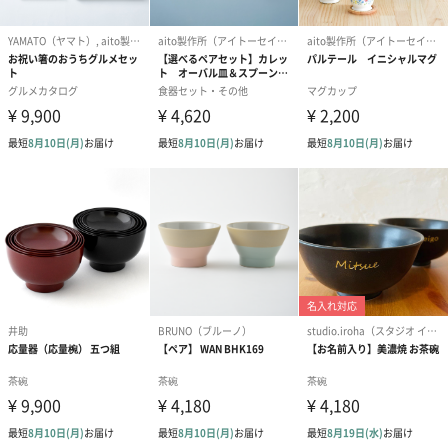
茶碗：幅122mm×高さ67mm
箸：長さ240mm
全体重量
550g
外装の形状
直方体化粧箱
外装サイズ
長さ260mm×幅130mm×高さ72mm
製造国
日本
お取り扱い注
※電子レンジ食洗器対応（茶碗のみ）
意点
商品オプション情報
紙袋
お渡し用の紙袋です。
商品に合わせたサイズをお届けします。