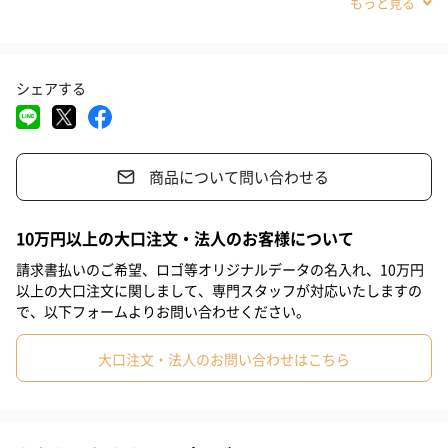
#義母
#義父
#部下女性
#部下男性
#甥
#姪
#娘
#息子
#姉
#妹
#兄
#女友達
#同僚男性
#同僚女性
カラー
シェアする
#上司男性
#上司女性
#祖父
#祖母
#母親
#父親
白×桃
#妻
#夫
#女性
#男性
#男友達
#20代前半
商品について問い合わせる
#20代後半
#30代
#40代
#50代
#60代
#70代
白×灰
#80代
#90代
10万円以上の大口注文・法人のお客様について
「aito製作所（アイトーセイサクショ）」
請求書払いのご希望、ロゴ等オリジナルデータの名入れ、10万円
以上の大口注文に関しまして、専門スタッフが対応いたしますの
で、以下フォームよりお問い合わせください。
aito製作所のコンセプトは「毎日の“食べる”を、もっと愉しくす
る」
大口注文・法人のお問い合わせはこちら
私達は食器メーカーとして、日々の食事の時間がもっと愉しくな
る器や道具をつくっています。
毎日の食事を通して暮らしを愉しみ、人生を愉しく過ごすお手伝
いができたら。