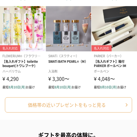
円）
り〜 3号（86
スキンケアグッズ
スキンケアグッズを同梱してお届けします。
ハンドクリーム3本セッ
シャワージェル＆ハン
シャワージェ
ト【ありがとう】
ドクリーム（ピンクグ
ドクリーム（
価格帯の近いプレゼントをもっと見る
（1,100円）
レープフルーツ）
ッシュローズ）（
（2,145円）
円）
ギフトを最高の体験に。