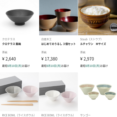
のしカード
商品の形質上、のしを直接添付できない商品にのし風のカードを
同梱します。
※のし下はご記入いただけません。
※カードのデザインは一部変更する場合があります。
結婚祝い（御結婚御
出産祝い（御出産御
内祝い_蝶結び
祝）（110円）
祝）（110円）
（110円）