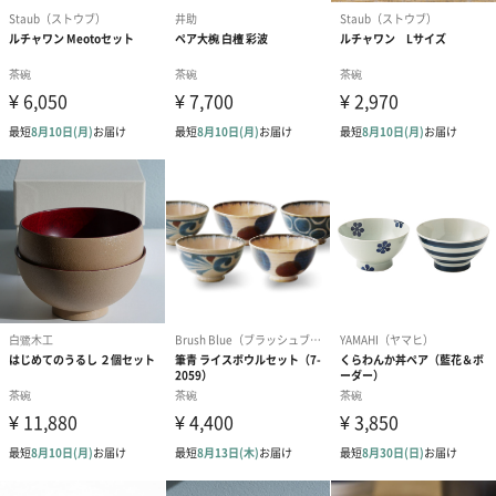
写真付きメッセージカ
写真付きメッセージカ
【誕生日】Hap
ード（680円）
ード（Thank you）ピ
Birthday ホ
ンク（680円）
刷なし）（11
包装紙
ラッピングを施してお届けいたします。
ゴールド（390円）
ピンク（390円）
グリーン（39