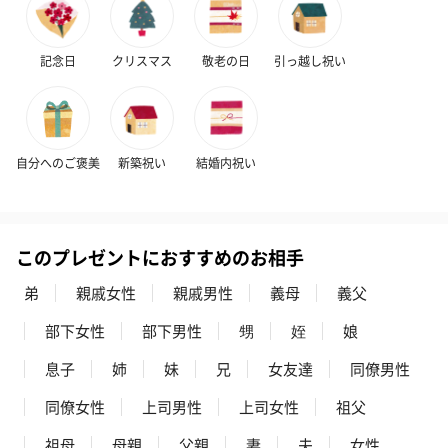
記念日
クリスマス
敬老の日
引っ越し祝い
フラッグカプセル：イ
フラッグカプセル：イ
ショートイン
ンセンススティック
ンセンススティック
（GRAPE AND
（END）（880円）
（St.OSMANTHUS）
（880円）
（880円）
自分へのご褒美
新築祝い
結婚内祝い
お酒
お酒を同梱してお届けいたします。
このプレゼントにおすすめのお相手
※20歳未満の方への酒類の販売はいたしません。
弟
親戚女性
親戚男性
義母
義父
部下女性
部下男性
甥
姪
娘
息子
姉
妹
兄
女友達
同僚男性
同僚女性
上司男性
上司女性
祖父
祖母
母親
父親
妻
夫
女性