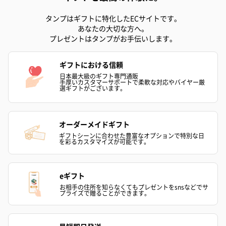
リラックスグッズ
リラックスグッズを同梱してお届けします。
タンプはギフトに特化したECサイトです。
あなたの大切な方へ。
プレゼントはタンプがお手伝いします。
ギフトにおける信頼
日本最大級のギフト専門通販
手厚いカスタマーサポートで柔軟な対応やバイヤー厳
選ギフトがございます。
かき氷入浴剤4点セット
かき氷入浴剤4点セット
バスフラワー
オーダーメイドギフト
（ブルー）（748円）
（イエロー）（748円）
【Thank you】
ギフトシーンに合わせた豊富なオプションで特別な日
円）
を彩るカスタマイズが可能です。
eギフト
お相手の住所を知らなくてもプレゼントをsnsなどでサ
ハンドタオル・ハンカチ
プライズで贈ることができます。
ハンドタオル・ハンカチを同梱してお届けいたします。ギフトへ
の＋αにおすすめです。