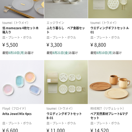
※9-15時にご注文いただく場合、最短のお届け可能日が通常より
も1日遅くなります。
シーズンブーケ（ひま
ブーケ（ホワイトグリ
ブーケ（ピン
わり）（1,880円）
ーン）（1,650円）
（1,650円）
ドライフラワー・プリザーブドフラワー
自然のお花で作ったドライフラワー・プリザーブドフラワーを同
梱します。
一部花材が写真と異なる場合がございます。予めご了承くださ
い。パッケージに入れてお届けします。