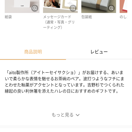
紙袋
メッセージカード
包装紙
のしカ
（通常・写真・グリ
ーティング）
商品説明
レビュー
「aito製作所（アイトーセイサクショ）」がお届けする、あいま
いで柔らかな表情を魅せるお茶碗のペア。波打つようなフチにま
とわせた釉薬がアクセントとなっています。吉野杉でつくられた
縁起の良い利休箸を添えたハレの日におすすめのギフトです。
kusumi ペア茶碗
もっと見る