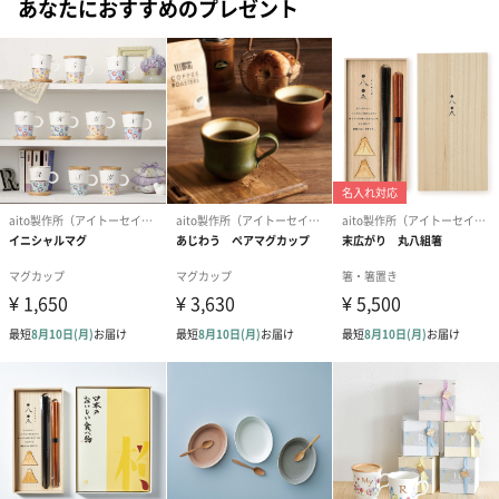
あなたにおすすめのプレゼント
大切にしている3つのこと
「仕立てる」…暮らしを愉しく仕立てていくお手伝いができるも
の
「ちょっと」…ちょっと便利、ちょっと使いやすい、ちょっとし
た工夫があるもの
「ときめき」…使うのが楽しみになる、心が弾む、使いたくなる
もの
3つの思いをこめてものづくりをしています。
商品詳細情報
原材料
茶碗：陶器（美濃焼）
箸：奈良吉野杉
セット内容
茶碗×2
利休箸（非塗装）×2
サイズ