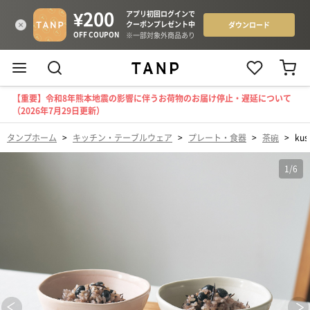
【重要】令和8年熊本地震の影響に伴うお荷物のお届け停止・遅延について
（2026年7月29日更新）
タンプホーム
>
キッチン・テーブルウェア
>
プレート・食器
>
茶碗
>
ku
1
/
6