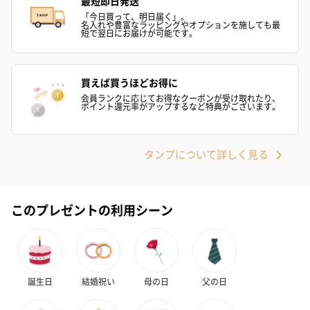
最短即日発送
「今日買って、明日届く」。
名入れや豊富なラッピングやオプションを施しても最
短で翌日にお届けが可能です。
買えば買うほどお得に
会員ランクに応じてお得なクーポンが受け取れたり、
ポイント還元率がアップするなど特典がございます。
花束ハンドタオル（ピ
花束ハンドタオル（ブ
花束ハンドタ
ンク）（1,760円）
ルー）（1,760円）
ワイト）（1,7
タンプについて詳しく見る
キャンドル・お香
このプレゼントの利用シーン
キャンドル・お香を同梱してお届けいたします。
誕生日
結婚祝い
母の日
父の日