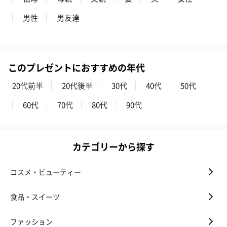
プレミアムビール イネ
酔鯨 純米吟醸 吟麗
実楽山田錦 
男性
男友達
ディット（712円）
（704円）
酒（655円）
このプレゼントにおすすめの年代
おつまみ・その他
お酒にぴったりのおつまみ・サプリを同梱してお届けいたしま
20代前半
20代後半
30代
40代
50代
す。
60代
70代
80代
90代
カテゴリーから探す
コスメ・ビューティー
いぶりがっことチーズ
ごろっとうまみ チーズ
しょっつるナッ
食品・スイーツ
のオイル漬（981円）
のオイル漬（塩麹&レモ
円）
ン）（981円）
ファッション