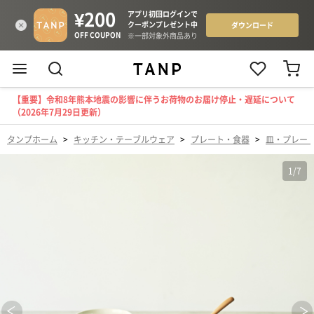
【重要】令和8年熊本地震の影響に伴うお荷物のお届け停止・遅延について
（2026年7月29日更新）
タンプホーム
>
キッチン・テーブルウェア
>
プレート・食器
>
皿・プレー
1
/
7