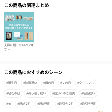
この商品の関連まとめ
夫婦に贈りたいペアギ
フト
やさしい風合いとナチュラルなあたたかさ。波紋のようなレリー
この商品におすすめのシーン
フの中に生まれる、釉薬の美しいグラデーションが特徴。繊細な
デザインと釉薬のため、二つとして同じものはない、ひとつひと
#誕生日
#結婚祝い
#母の日
#父の日
#クリスマス
つの色の濃淡が魅力的です。飲むもの、食べるもの、その日の気
#敬老の日
#引っ越し祝い
#自分へのご褒美
#新築祝い
分に合わせてセレクトする楽しみを味わえます。
#弟
#親戚女性
#親戚男性
#取引先女性
#取引先男性
※ボウル：電子レンジ・食洗機使用可。