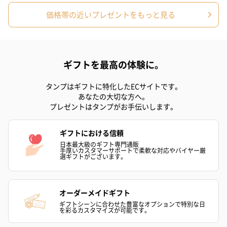
（2,145円）
円）
価格帯の近いプレゼントをもっと見る
リラックスグッズ
リラックスグッズを同梱してお届けします。
ギフトを最高の体験に。
タンプはギフトに特化したECサイトです。
あなたの大切な方へ。
プレゼントはタンプがお手伝いします。
ギフトにおける信頼
日本最大級のギフト専門通販
手厚いカスタマーサポートで柔軟な対応やバイヤー厳
かき氷入浴剤4点セット
かき氷入浴剤4点セット
バスフラワー
選ギフトがございます。
（ブルー）（748円）
（イエロー）（748円）
【Thank you】
円）
オーダーメイドギフト
ギフトシーンに合わせた豊富なオプションで特別な日
を彩るカスタマイズが可能です。