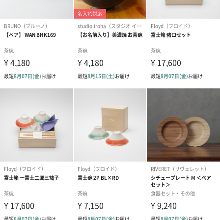
梱します。
一部花材が写真と異なる場合がございます。予めご了承くださ
い。パッケージに入れてお届けします。
プリザーブドフラワー
プリザーブドフラワー
アミュレット 
ブーケ（ピンク）
ブーケ（ブルー）
ク）（1,500円
（2,580円）
（2,580円）
ぬいぐるみ
愛らしいぬいぐるみを同梱してお届けします。
誕生日・記念日・出産祝いなどのシーンにおすすめです。