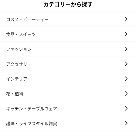
いぶりがっことチーズ
ごろっとうまみ チーズ
しょっつるナッ
カテゴリーから探す
のオイル漬（981円）
のオイル漬（塩麹&レモ
円）
ン）（981円）
コスメ・ビューティー
食品・スイーツ
ファッション
アクセサリー
インテリア
花・植物
キッチン・テーブルウェア
趣味・ライフスタイル雑貨