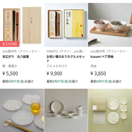
サイズ
約直径112mm×高さ72m
本体重量
580g
外装含めた全
670g
体重量
外装の形状
直方体紙箱（トムソン箱）
外装サイズ
縦250mm×横120mm×奥行100mm
製造国
ボウル：日本製
スプーン：中国製
お取り扱い注
ボウル：電子レンジ・食洗機使用可
意点
スプーン：電子レンジ・食洗機使用不可
商品オプション情報
紙袋
お渡し用の紙袋です。