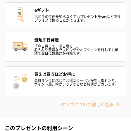
ハンドタオル・ハンカチ
ハンドタオル・ハンカチを同梱してお届けいたします。ギフトへ
eギフト
の＋αにおすすめです。
お相手の住所を知らなくてもプレゼントをsnsなどでサ
プライズで贈ることができます。
最短即日発送
「今日買って、明日届く」。
名入れや豊富なラッピングやオプションを施しても最
短で翌日にお届けが可能です。
花束ハンドタオル（ピ
花束ハンドタオル（ブ
花束ハンドタ
買えば買うほどお得に
ンク）（1,760円）
ルー）（1,760円）
ワイト）（1,7
会員ランクに応じてお得なクーポンが受け取れたり、
ポイント還元率がアップするなど特典がございます。
タンプについて詳しく見る
キャンドル・お香
キャンドル・お香を同梱してお届けいたします。
このプレゼントの利用シーン