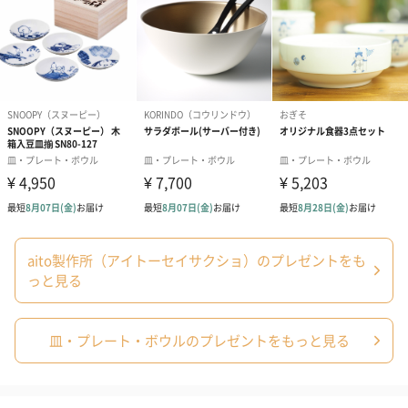
（110円）
（110円）
い用)（寿）（1
結婚祝いちょい足しギフト
結婚祝いギフトへの＋αにおすすめです。新生活を彩るギフトオプ
ションをご用意いたしました。
商品と同梱してお届けいたします。
aito製作所（アイトーセイサクショ）のプレゼントをも
っと見る
ブライダルロリポップ
ブライダルロリポップ
夫婦箸と箸置
皿・プレート・ボウルのプレゼントをもっと見る
ドレス（いちご味)
タキシード（コーラ味)
（2,420円）
（1,122円）
（1,122円）