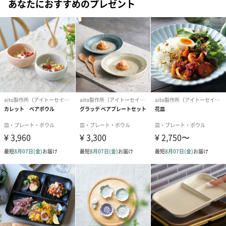
あなたにおすすめのプレゼント
商品ごとに色や風合いが異なります
手作業によって作られているため、商品ごとに色や風合いが異な
りますので、個性としてお楽しみください。
釉薬の成分が模様となって出てきます。
釉薬のかかり具合は1つ1つ異なります。
「aito製作所（アイトーセイサクショ）」
aito製作所のコンセプトは「毎日の“食べる”を、もっと愉しくす
る」
私達は食器メーカーとして、日々の食事の時間がもっと愉しくな
る器や道具をつくっています。
毎日の食事を通して暮らしを愉しみ、人生を愉しく過ごすお手伝
いができたら。