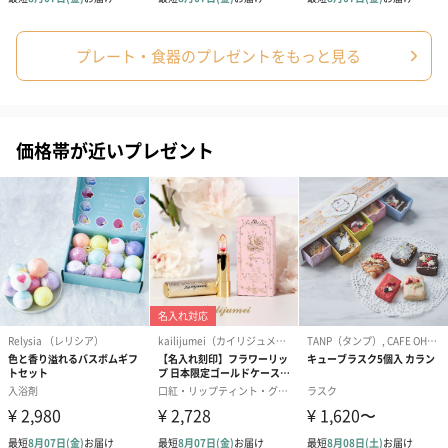
プレート・食器のプレゼントをもっと見る
価格帯が近いプレゼント
フラワーテディベア
テディベア（バニラ）
テディベア（
（2,390円）
（1,760円）
ル）（1,760円
紅茶・コーヒー・スイーツ
紅茶・コーヒー・スイーツを同梱してお届けいたします。ギフト
への＋αにおすすめです。