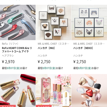
アールグレイ（HAPPY
アールグレイティー
フルーツティー
BIRTHDAY TO YOU）
（660円）
円）
（660円）
スイーツ
スイーツを同梱してお届けいたします。ギフトへの＋αにおすすめ
です。