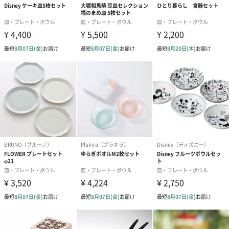
コットン巾着 【誕生
コットン巾着 【誕生
コットン巾着 
日】（グレー）L（600
日】（スモーキーピン
とう】 L（60
円）
ク）L（600円）
短冊のし
商品の形質上、短冊型の熨斗紙で対応させていただいておりま
す。
セット商品をご購入時に短冊のしオプションを選択された場合、
いずれかの商品1つに短冊のしを付けてお届けします。
結婚祝い（結婚御祝）
出産祝い（御出産祝）
金銀結び切り(