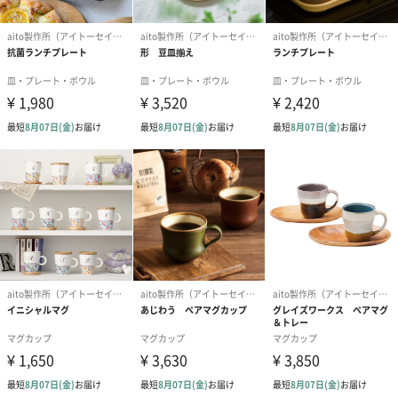
大切にしている3つのこと
「仕立てる」…暮らしを愉しく仕立てていくお手伝いができるも
の
「ちょっと」…ちょっと便利、ちょっと使いやすい、ちょっとし
た工夫があるもの
「ときめき」…使うのが楽しみになる、心が弾む、使いたくなる
もの
3つの思いをこめてものづくりをしています。
商品詳細情報
原材料
ボウル：磁器（美濃焼）
スプーン：天然木・ウレタン塗装
セット内容
マグ410ml×2
スプーン×2