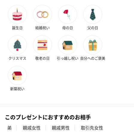
誕生日
結婚祝い
母の日
父の日
フラッグカプセル：イ
フラッグカプセル：イ
ショートイン
ンセンススティック
ンセンススティック
（GRAPE AND
（END）（880円）
（St.OSMANTHUS）
（880円）
クリスマス
敬老の日
引っ越し祝い
自分へのご褒美
（880円）
お酒
新築祝い
お酒を同梱してお届けいたします。
※20歳未満の方への酒類の販売はいたしません。
このプレゼントにおすすめのお相手
弟
親戚女性
親戚男性
取引先女性