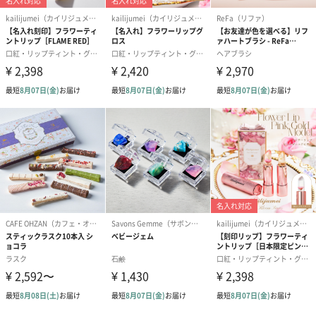
ゼリーバウム カット
麦わらパンダバウム
3層デザート 
（レモン＆紅茶）（432
（バナナ味）（540円）
ェ〜国産フル
円）
り〜 3号（86
スキンケアグッズ
スキンケアグッズを同梱してお届けします。
ハンドクリーム3本セッ
シャワージェル＆ハン
シャワージェ
ト【ありがとう】
ドクリーム（ピンクグ
ドクリーム（
（1,100円）
レープフルーツ）
ッシュローズ）（