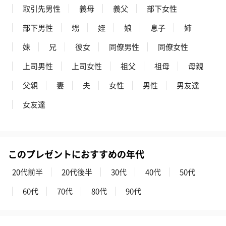
取引先男性
義母
義父
部下女性
部下男性
甥
姪
娘
息子
姉
プレミアムビール イネ
実楽山田錦 特別純米
ジョニ－ウォ
妹
兄
彼女
同僚男性
同僚女性
ディット（712円）
酒（655円）
ブラック１２年（
上司男性
上司女性
祖父
祖母
母親
円）
父親
妻
夫
女性
男性
男友達
女友達
おつまみ・その他
お酒にぴったりのおつまみ・サプリを同梱してお届けいたしま
す。
このプレゼントにおすすめの年代
20代前半
20代後半
30代
40代
50代
60代
70代
80代
90代