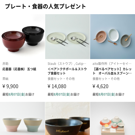
プレート・食器の人気プレゼント
生花
生花のブーケを同梱します。
※9-15時にご注文いただく場合、最短のお届け可能日が通常より
も1日遅くなります。
シーズンブーケ（ひま
ブーケ（ホワイトグリ
ブーケ（ピン
わり）（1,880円）
ーン）（1,650円）
（1,650円）
ドライフラワー・プリザーブドフラワー
自然のお花で作ったドライフラワー・プリザーブドフラワーを同