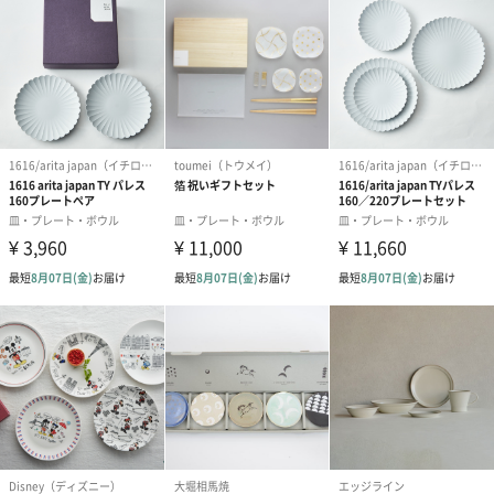
写真付きメッセージカ
写真付きメッセージカ
【誕生日】Hap
ード（680円）
ード（Thank you）ピ
Birthday ホ
ンク（680円）
刷なし）（11
ラッピング
ギフトラッピングを施してお届けします。