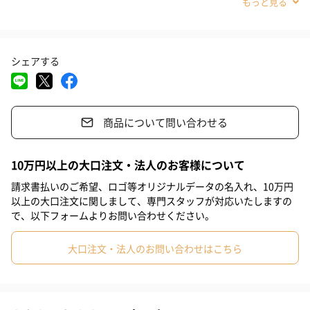
※スプーン：電子レンジ・食洗機使用不可。
#義母
#義父
#部下女性
#部下男性
#甥
#姪
#娘
#息子
#姉
#妹
#兄
#彼女
#同僚男性
#同僚女性
シェアする
まだ眠たい朝、あたたかい具沢山スープをよそって。夜ごはんの
#上司男性
#上司女性
#祖父
#祖母
#母親
#父親
ポトフの取り分けにも最適ですよ。
#妻
#夫
#女性
#男性
#男友達
#女友達
商品について問い合わせる
#20代前半
#20代後半
#30代
#40代
#50代
#60代
カラー
#70代
#80代
#90代
10万円以上の大口注文・法人のお客様について
ベージュ
請求書払いのご希望、ロゴ等オリジナルデータの名入れ、10万円
以上の大口注文に関しまして、専門スタッフが対応いたしますの
で、以下フォームよりお問い合わせください。
ライトグリーン
大口注文・法人のお問い合わせはこちら
イエロー