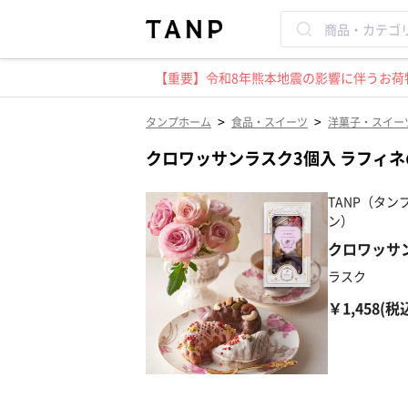
【重要】令和8年熊本地震の影響に伴うお荷物
>
>
タンプホーム
食品・スイーツ
洋菓子・スイー
クロワッサンラスク3個入 ラフィ
TANP（タンプ
ン）
クロワッサ
ラスク
￥1,458(税