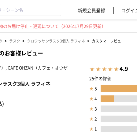
新規会員登録
ログイ
のお届け停止・遅延について（2026年7月29日更新）
>
>
>
ツ
ラスク
クロワッサンラスク3個入 ラフィネ
カスタマーレビュー
ネのお客様レビュー
）, CAFE OHZAN（カフェ・オウザ
4.9
25件の評価
ンラスク3個入 ラフィネ
★
5
★
4
込)
★
3
★
2
★
1