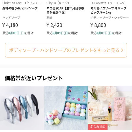
コットン巾着 【誕生
コットン巾着 【誕生
コットン巾着 
日】（グレー）M（550
日】（スモーキーピン
とう】 M（55
円）
ク）M（550円）
ボディソープ・ハンドソープのプレゼントをもっと見る
包装紙
ラッピングを施してお届けいたします。
価格帯が近いプレゼント
ゴールド（390円）
ピンク（390円）
グリーン（39