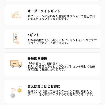
フラワーテディベア
テディベア（バニラ）
テディベア（
（2,390円）
（1,760円）
ル）（1,760円
オーダーメイドギフト
ギフトシーンに合わせた豊富なオプションで特別な日
を彩るカスタマイズが可能です。
紅茶・コーヒー・スイーツ
eギフト
紅茶・コーヒー・スイーツを同梱してお届けいたします。ギフト
お相手の住所を知らなくてもプレゼントをsnsなどでサ
プライズで贈ることができます。
への＋αにおすすめです。
最短即日発送
「今日買って、明日届く」。
名入れや豊富なラッピングやオプションを施しても最
短で翌日にお届けが可能です。
買えば買うほどお得に
アールグレイ（HAPPY
アールグレイティー
フルーツティー
会員ランクに応じてお得なクーポンが受け取れたり、
ポイント還元率がアップするなど特典がございます。
BIRTHDAY TO YOU）
（660円）
円）
（660円）