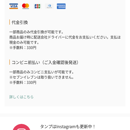
フラッグカプセル：イ
フラッグカプセル：イ
ショートイン
ンセンススティック
ンセンススティック
（GRAPE AND
（END）（880円）
（St.OSMANTHUS）
（880円）
（880円）
代金引換
一部商品のみ代金引換が可能です。
商品お届け時に配送会社ドライバーに代金をお支払いください。支払は
現金のみ可能です。
お酒
※手数料：330円
お酒を同梱してお届けいたします。
※20歳未満の方への酒類の販売はいたしません。
コンビニ前払い（ご入金確認後発送）
一部商品のみコンビニ支払いが可能です。
※セブンイレブンは取り扱いできません。
※手数料：330円
詳しくはこちら
プレミアムビール イネ
実楽山田錦 特別純米
ジョニ－ウォ
ディット（712円）
酒（655円）
ブラック１２年（
タンプはInstagramも更新中！
円）