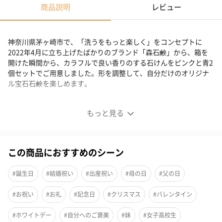
商品説明
レビュー
神奈川県茅ヶ崎市で、「洗うをもっと楽しく」をコンセプトに
2022年4月に立ち上げたばかりのブランド「森石鹸」から、箱を
開けた瞬間から、カラフルで良い香りのする石けんをピンクと青2
個セットでご用意しました。形を調整して、自分だけのオリジナ
ル宝石石鹸を楽しめます。
キューブジェム 2個セット
もっと見る
この商品におすすめのシーン
#誕生日
#結婚祝い
#出産祝い
#母の日
#父の日
#お祝い
#お礼
#記念日
#クリスマス
#バレンタイン
#ホワイトデー
#自分へのご褒美
#妹
#女子高校生