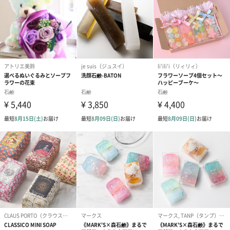
装
パッケージ外
長さ約151mm×幅約99mm×高さ約50mm
装サイズ
パッケージ全
320g
体重量
パッケージ内
説明書
同梱物
原材料
植物性石鹸素地、TEA、水、グリセリン、スクロー
ス、PG、EDTA-2Na、香料 +/-青1、緑3，赤106、赤
104（1）、黃202（1）、黄203、緑204、赤227、黒
401、マイカ、酸化スズ、酸化鉄、酸化チタン、合成
金雲母、酸化クロム、グンジョウ
原産国（製造
日本
国）
ご注意
パッケージが異なる場合があります。
商品オプション情報