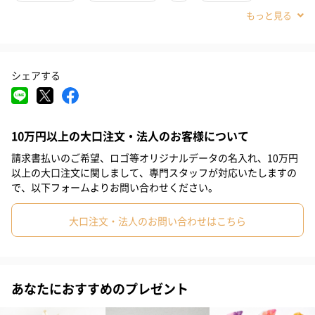
#女子中学生
#女の子
#親戚女性
#親戚男性
#取引先女性
#義母
#部下女性
#甥
#姪
#娘
#息子
#姉
シェアする
#彼女
#兄
#弟
#女子大学生
#同僚女性
#上司女性
#祖母
#母親
#妻
#女性
#男性
#女友達
#彼氏
10万円以上の大口注文・法人のお客様について
#20代前半
#20代後半
#30代
#40代
#50代
#60代
請求書払いのご希望、ロゴ等オリジナルデータの名入れ、10万円
#70代
#80代
#90代
以上の大口注文に関しまして、専門スタッフが対応いたしますの
使い心地が良いのはもちろん、目で見て楽しい、香りも良い石鹸
で、以下フォームよりお問い合わせください。
大口注文・法人のお問い合わせはこちら
SLSフリーで植物性の石鹸素地から作った宝石石鹸。
石鹸とは思えないほどカラフルでみずみずしい香りです。
あなたにおすすめのプレゼント
そのまま使っても中の複雑な模様が楽しいですが、大きいので切
って使う楽しみ方も。