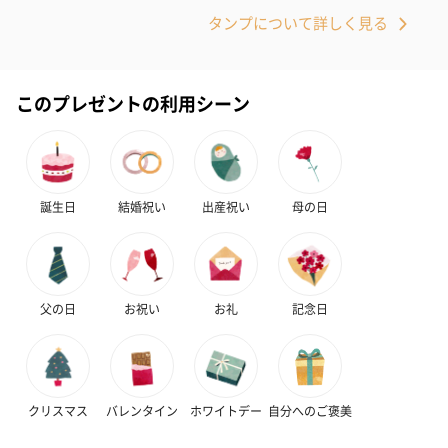
タンプについて詳しく見る
このプレゼントの利用シーン
スイーツ
スイーツを同梱してお届けいたします。ギフトへの＋αにおすすめ
です。
誕生日
結婚祝い
出産祝い
母の日
父の日
お祝い
お礼
記念日
ゼリーバウム カット
麦わらパンダバウム
3層デザート 
（レモン＆紅茶）（432
（バナナ味）（540円）
ェ〜国産フル
円）
り〜 3号（86
クリスマス
バレンタイン
ホワイトデー
自分へのご褒美