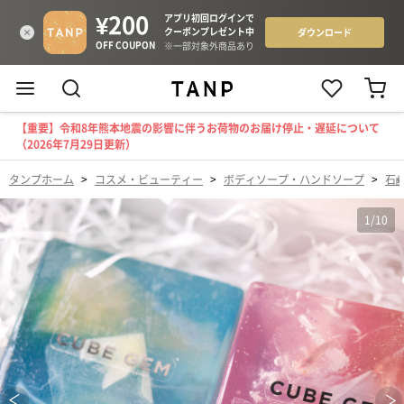
【重要】令和8年熊本地震の影響に伴うお荷物のお届け停止・遅延について
（2026年7月29日更新）
タンプホーム
>
コスメ・ビューティー
>
ボディソープ・ハンドソープ
>
石
1
/
10