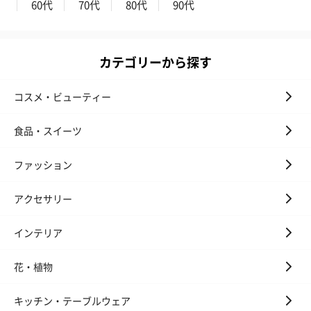
60代
70代
80代
90代
カテゴリーから探す
コスメ・ビューティー
かき氷入浴剤4点セット
かき氷入浴剤4点セット
バスフラワー
（ブルー）（748円）
（イエロー）（748円）
【Thank you】
食品・スイーツ
円）
ファッション
アクセサリー
ハンドタオル・ハンカチ
インテリア
ハンドタオル・ハンカチを同梱してお届けいたします。ギフトへ
の＋αにおすすめです。
花・植物
キッチン・テーブルウェア