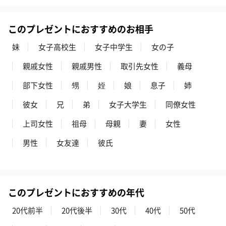
スキンケアグッズ
スキンケアグッズを同梱してお届けします。
このプレゼントにおすすめのお相手
妹
女子高校生
女子中学生
女の子
親戚女性
親戚男性
取引先女性
義母
部下女性
甥
姪
娘
息子
姉
彼女
兄
弟
女子大学生
同僚女性
上司女性
祖母
母親
妻
女性
ハンドクリーム3本セッ
シャワージェル＆ハン
シャワージェ
ト【ありがとう】
ドクリーム（ピンクグ
ドクリーム（
男性
女友達
彼氏
（1,100円）
レープフルーツ）
ッシュローズ）（
（2,145円）
円）
このプレゼントにおすすめの年代
リラックスグッズ
20代前半
20代後半
30代
40代
50代
リラックスグッズを同梱してお届けします。