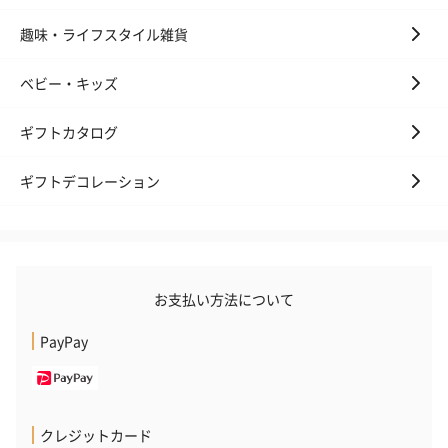
趣味・ライフスタイル雑貨
ベビー・キッズ
花束ハンドタオル（ピ
花束ハンドタオル（ブ
花束ハンドタ
ンク）（1,760円）
ルー）（1,760円）
ワイト）（1,7
ギフトカタログ
ギフトデコレーション
キャンドル・お香
キャンドル・お香を同梱してお届けいたします。
お支払い方法について
PayPay
クレジットカード