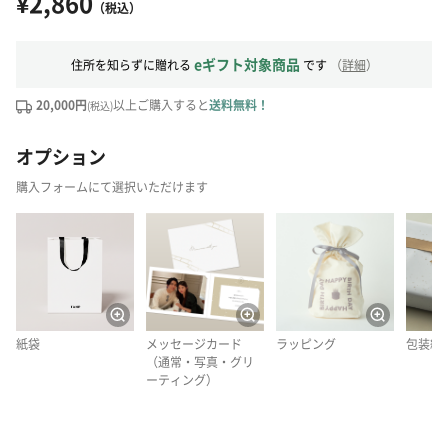
¥2,860
（税込）
eギフト対象商品
住所を知らずに贈れる
です
（
詳細
）
20,000円
以上ご購入すると
送料無料！
(税込)
オプション
購入フォームにて選択いただけます
紙袋
メッセージカード
ラッピング
包装紙
（通常・写真・グリ
ーティング）