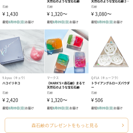
お届けボックスオプション
配送用のダンボールを装飾いたします。お相手のご住所に直接お
送りする際に人気のオプションです。お相手に直接手渡しする場
合は、紙袋との併用もおすすめです。
ダンボール装飾（ひま
ダンボール装飾（チュ
ダンボール装
わり）（720円）
ーリップ）（720円）
イトピンク×
ト）（580円）
森石鹸のプレゼントをもっと見る
紙袋