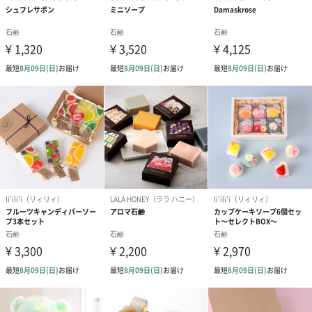
ブライダルギフトにも
箱を開けた瞬間から、カラフルで良い香りが立つので、とてもギ
フトに喜ばれています。
石鹸なので相手の好みを大きく外すこともありません。
お子さんのいらっしゃるご家庭では、喜んで手洗いをしてくれる
ように。
美容に興味のある、可愛いもの好きな女性や、ブライダルギフト
にもおすすめです。
商品詳細情報
セット内容
キューブジェム2個
商品サイズ
長さ約50mm×幅約50mm×高さ約50mm
商品重量
131g
パッケージ外
直方体紙箱