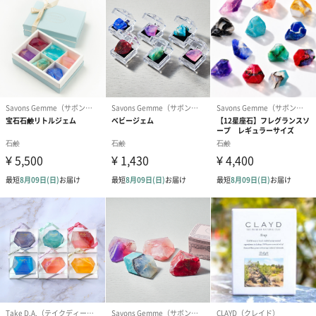
宝石のようにカットしてみるのも良いかもしれません。台所用の
包丁で気をつけてカットしてください。
※パッケージが異なる場合があります。
森石鹸
神奈川県茅ヶ崎市で、「洗うをもっと楽しく」をコンセプトに
2022年4月に立ち上げたばかりのブランドです。石鹸のデザイン
に関して海外のコンテスト（soap challange club）で何度も受賞
を重ねており、高い評価をいただいております。使い心地が良い
のはもちろん、目で見て楽しい、香りも良い石鹸を製造していま
す。