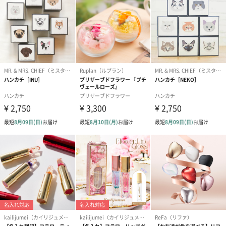
シーズンブーケ（ひま
ブーケ（ホワイトグリ
ブーケ（ピン
わり）（1,880円）
ーン）（1,650円）
（1,650円）
ドライフラワー・プリザーブドフラワー
自然のお花で作ったドライフラワー・プリザーブドフラワーを同
梱します。
一部花材が写真と異なる場合がございます。予めご了承くださ
い。パッケージに入れてお届けします。