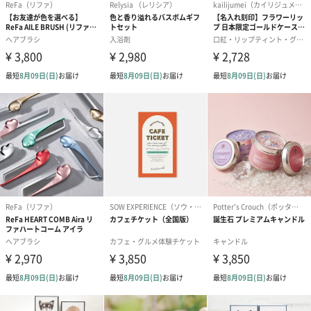
のし
結婚祝い（御結婚御
出産祝い（御出産御
結婚内祝い（
祝）（110円）
祝）（110円）
（110円）
生花
生花のブーケを同梱します。
※9-15時にご注文いただく場合、最短のお届け可能日が通常より
も1日遅くなります。