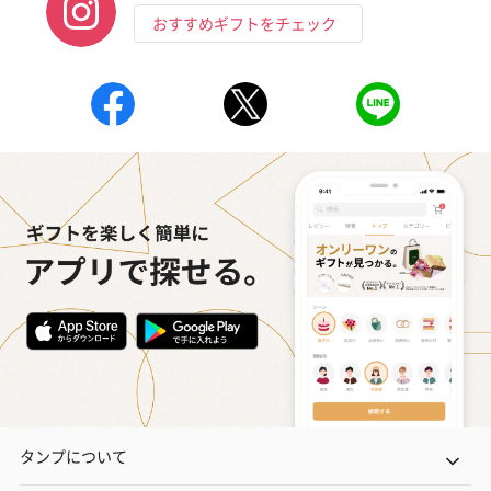
おすすめギフトをチェック
おつまみ・その他
お酒にぴったりのおつまみ・サプリを同梱してお届けいたしま
す。
いぶりがっことチーズ
ごろっとうまみ チーズ
しょっつるナッ
のオイル漬（981円）
のオイル漬（塩麹&レモ
円）
ン）（981円）
タンプについて