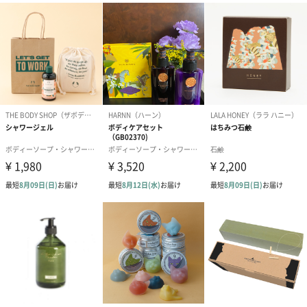
写真付きメッセージカ
写真付きメッセージカ
【誕生日】Hap
ード（680円）
ード（Thank you）ピ
Birthday ホ
ンク（680円）
刷なし）（11
ラッピング
ギフトラッピングを施してお届けいたします。