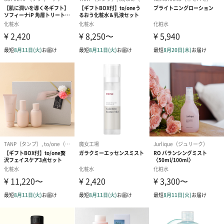
生花のブーケを同梱します。
※9-15時にご注文いただく場合、最短のお届け可能日が通常より
も1日遅くなります。
シーズンブーケ（ひま
ブーケ（ホワイトグリ
ブーケ（ピン
わり）（1,880円）
ーン）（1,650円）
（1,650円）
ドライフラワー・プリザーブドフラワー
自然のお花で作ったドライフラワー・プリザーブドフラワーを同
梱します。
一部花材が写真と異なる場合がございます。予めご了承くださ
い。パッケージに入れてお届けします。