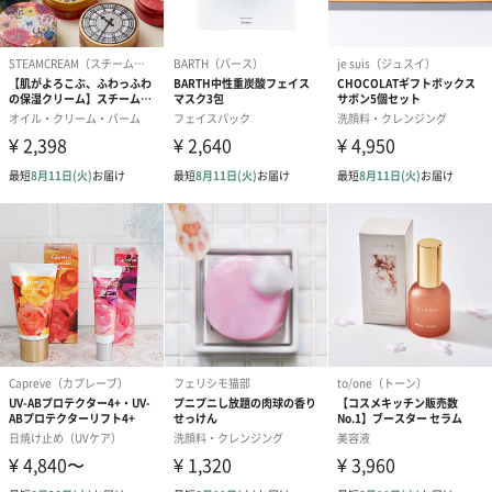
アールグレイ（HAPPY
アールグレイティー
フルーツティー
BIRTHDAY TO YOU）
（660円）
円）
（660円）
スイーツ
スイーツを同梱してお届けいたします。ギフトへの＋αにおすすめ
です。
ゼリーバウム カット
麦わらパンダバウム
3層デザート 