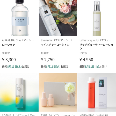
ラッピング
ギフトラッピングを施してお届けいたします。
コットン巾着 【誕生
コットン巾着 【誕生
コットン巾着 
日】（グレー）M（550
日】（スモーキーピン
とう】 M（55
円）
ク）M（550円）
生花