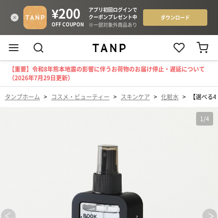
【重要】令和8年熊本地震の影響に伴うお荷物のお届け停止・遅延について
（2026年7月29日更新）
タンプホーム
>
コスメ・ビューティー
>
スキンケア
>
化粧水
>
【選べる
1
/
4