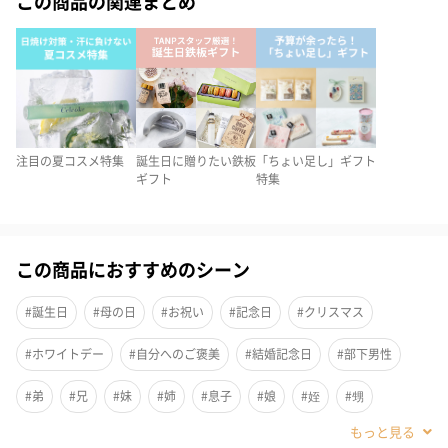
この商品の関連まとめ
縦置きに置いて頂いてもデザイン性があり、インテリアとフレグ
ランス、どちらもスタイリッシュに楽しみたい方におすすめ。
狭い空間のインテリアとしても活躍しますので、省スペースでも
楽しめます。
注目の夏コスメ特集
誕生日に贈りたい鉄板
「ちょい足し」ギフト
OCEAN MUSK
ギフト
特集
VERDANT
この商品におすすめのシーン
#誕生日
#母の日
#お祝い
#記念日
#クリスマス
AFTER THE RAIN
#ホワイトデー
#自分へのご褒美
#結婚記念日
#部下男性
#弟
#兄
#妹
#姉
#息子
#娘
#姪
#甥
ORIENTAL GARDEN
#女子大学生
#部下女性
#義父
#義母
#取引先男性