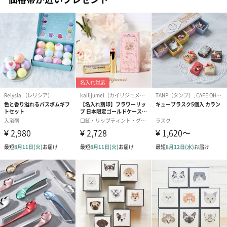
リラックスグッズ
リラックスグッズを同梱してお届けします。
かき氷入浴剤4点セット
かき氷入浴剤4点セット
バスフラワー
（ブルー）（748円）
（イエロー）（748円）
【Thank you】
円）
ハンドタオル・ハンカチ
ハンドタオル・ハンカチを同梱してお届けいたします。ギフトへ
の＋αにおすすめです。