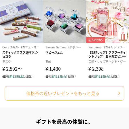
フラッグカプセル：イ
フラッグカプセル：イ
ショートイン
ンセンススティック
ンセンススティック
（GRAPE AND
（END）（880円）
（St.OSMANTHUS）
（880円）
（880円）
お酒
お酒を同梱してお届けいたします。
※20歳未満の方への酒類の販売はいたしません。
価格帯の近いプレゼントをもっと見る
ギフトを最高の体験に。