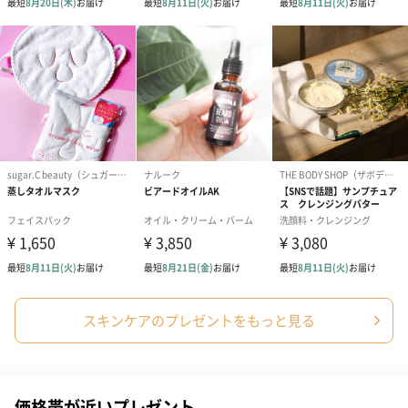
（レモン＆紅茶）（432
（バナナ味）（540円）
ェ〜国産フル
円）
り〜 3号（86
スキンケアグッズ
スキンケアグッズを同梱してお届けします。
ハンドクリーム3本セッ
シャワージェル＆ハン
シャワージェ
スキンケアのプレゼントをもっと見る
ト【ありがとう】
ドクリーム（ピンクグ
ドクリーム（
（1,100円）
レープフルーツ）
ッシュローズ）（
（2,145円）
円）
価格帯が近いプレゼント