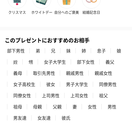
クリスマス
ホワイトデー
自分へのご褒美
結婚記念日
このプレゼントにおすすめのお相手
部下男性
弟
兄
妹
姉
息子
娘
姪
甥
女子大学生
部下女性
義父
義母
取引先男性
親戚男性
親戚女性
女子高校生
彼女
男子大学生
同僚男性
同僚女性
上司男性
上司女性
祖父
祖母
母親
父親
妻
女性
男性
男友達
女友達
彼氏