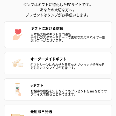
タンプはギフトに特化したECサイトです。
プレミアムビール イネ
実楽山田錦 特別純米
ジョニ－ウォ
あなたの大切な方へ。
ディット（712円）
酒（655円）
ブラック１２年（
プレゼントはタンプがお手伝いします。
円）
ギフトにおける信頼
日本最大級のギフト専門通販
手厚いカスタマーサポートで柔軟な対応やバイヤー厳
おつまみ・その他
選ギフトがございます。
お酒にぴったりのおつまみ・サプリを同梱してお届けいたしま
す。
オーダーメイドギフト
ギフトシーンに合わせた豊富なオプションで特別な日
を彩るカスタマイズが可能です。
eギフト
お相手の住所を知らなくてもプレゼントをsnsなどでサ
プライズで贈ることができます。
いぶりがっことチーズ
ごろっとうまみ チーズ
しょっつるナッ
のオイル漬（981円）
のオイル漬（塩麹&レモ
円）
最短即日発送
ン）（981円）