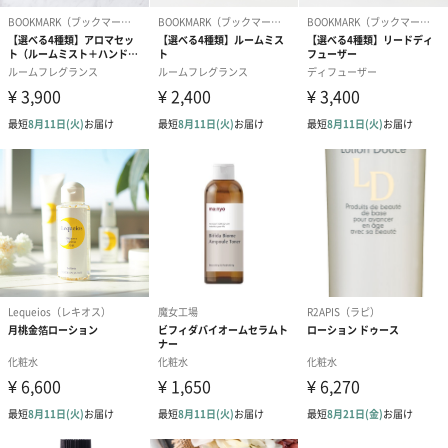
あり（280円）
メッセージカード（通常・写真・グリーティング）
誕生日や結婚祝い・出産祝いなど、様々なシーンのメッセージカ
ードを同梱します。
メッセージカードや封筒のデザインは一部変更する場合がありま
す。
写真付きメッセージカ
写真付きメッセージカ
【誕生日】Hap
ード（680円）
ード（Thank you）ピ
Birthday ホ
ンク（680円）
刷なし）（11