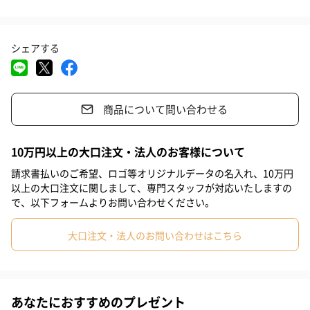
#親戚男性
#親戚女性
#女子高校生
#彼女
#男子大学生
「BOOKMARK（ブックマーク）」
シェアする
#同僚男性
#同僚女性
#上司男性
#上司女性
#祖父
BOOK MARKは「自分を取り巻く空間を自分にも似合うものにす
#祖母
#母親
#父親
#妻
#女性
#男性
#男友達
る」というコンセプトから誕生しました。 日常のさまざまな場所
にさりげなく存在することで、どんな空間もより自分らしい空間
商品について問い合わせる
#女友達
#彼氏
#10代
#20代前半
#20代後半
#30代
に変えてくれるフレグランスブランドです。
#40代
#50代
#60代
#70代
#80代
#90代
10万円以上の大口注文・法人のお客様について
請求書払いのご希望、ロゴ等オリジナルデータの名入れ、10万円
商品詳細情報
以上の大口注文に関しまして、専門スタッフが対応いたしますの
で、以下フォームよりお問い合わせください。
原材料
プラ／香料／天然成分
製造国
中国
大口注文・法人のお問い合わせはこちら
本体サイズ
幅60mm×奥行30mm×高さ135mm
内容量
60ml
あなたにおすすめのプレゼント
重量
120g