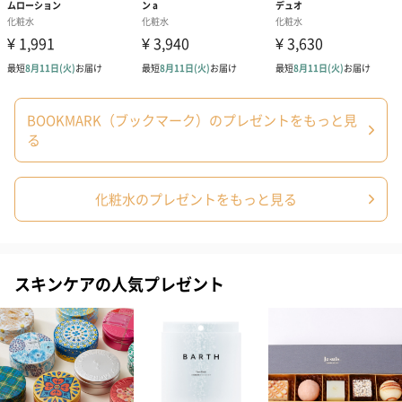
フラワーテディベア
テディベア（バニラ）
テディベア（
（2,390円）
（1,760円）
ル）（1,760円
BOOKMARK（ブックマーク）のプレゼントをもっと見
る
化粧水のプレゼントをもっと見る
紅茶・コーヒー・スイーツ
紅茶・コーヒー・スイーツを同梱してお届けいたします。ギフト
への＋αにおすすめです。
スキンケアの人気プレゼント