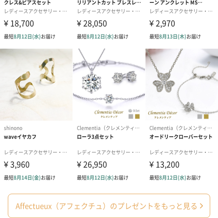
入れたい文字内容（お名前）を英語でご記載ください。
※お名前は最初の一文字を大文字、以降小文字でお書きします。
※お名前以外（例：ブランド名など）で大文字小文字が決まって
いる場合、その旨注記で記載ください。
注記があった場合に限り、ご記載いただいた内容の通りにお書き
します。
※フルネームご希望の場合、1行目：ファーストネーム （カリグ
ラフィー）2行目：ファミリーネーム（ブロック体）でお書きしま
す。
「Affectueux（アフェクチュ）」
デザイナー手書きのカリグラフィーを用いて手作業で生まれる商
品。カスタマイズ性の高い商品を取り揃えていますので、ギフト
Affectueux（アフェクチュ）のプレゼントをもっと見る
にぴったりです。既存のフォントには無い手書きならではの伸び