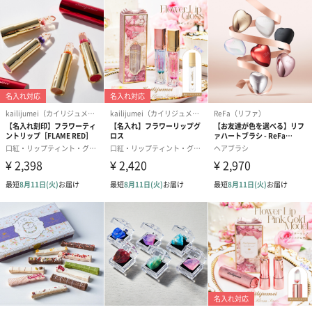
なし（0円）
HappyBirthday（165
For you（16
円）