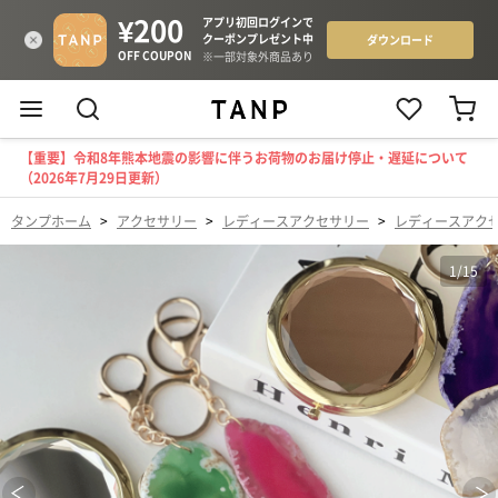
【重要】令和8年熊本地震の影響に伴うお荷物のお届け停止・遅延について
（2026年7月29日更新）
タンプホーム
>
アクセサリー
>
レディースアクセサリー
>
レディースアク
1
/
15