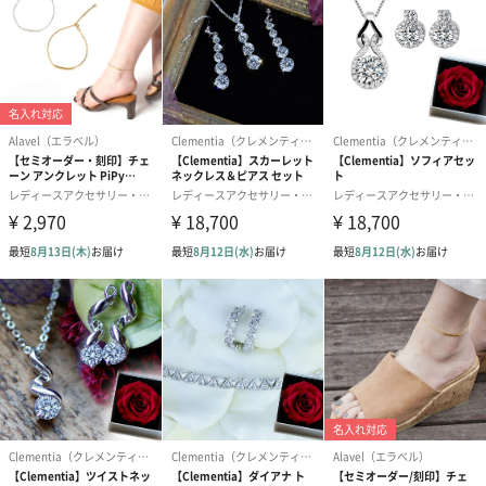
入れたい文字内容（お名前）を英語でご記載ください。
※お名前は最初の一文字を大文字、以降小文字でお書きします。
※お名前以外（例：ブランド名など）で大文字小文字が決まって
いる場合、その旨注記で記載ください。
注記があった場合に限り、ご記載いただいた内容の通りにお書き
します。
※文字位置は端寄せとなります。
キーホルダーの天然石の文字入れカラー
天然石に入れる文字のカラーをお選びください。
文字色：ゴールド or ホワイト
キーホルダーの天然石の文字入れ内容（お名前：英字）