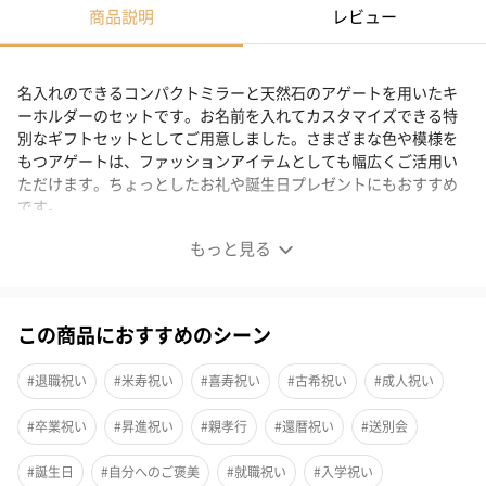
商品説明
レビュー
名入れのできるコンパクトミラーと天然石のアゲートを用いたキ
ーホルダーのセットです。お名前を入れてカスタマイズできる特
別なギフトセットとしてご用意しました。さまざまな色や模様を
もつアゲートは、ファッションアイテムとしても幅広くご活用い
ただけます。ちょっとしたお礼や誕生日プレゼントにもおすすめ
です。
もっと見る
名入れコンパクトミラー&キーホルダーのセット
この商品におすすめのシーン
名入れコンパクトミラーと天然石のアゲートを用いたキーホルダ
ーのセットです。
#退職祝い
#米寿祝い
#喜寿祝い
#古希祝い
#成人祝い
お名前を入れてカスタマイズできる特別なギフトセットとしてご
用意しました。さまざまな色や模様をもつアゲートは、挙式グッ
#卒業祝い
#昇進祝い
#親孝行
#還暦祝い
#送別会
ズのみならず、ファッションアイテムとしても幅広くご活用いた
だけます。ちょっとしたお礼や誕生日プレゼントにもぴったりで
#誕生日
#自分へのご褒美
#就職祝い
#入学祝い