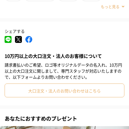
す。
#敬老の日
#ホワイトデー
#クリスマス
#お祝い
#母の日
#女子大学生
#女子高校生
#親戚女性
#義母
#部下女性
文字入れ可能です！
シェアする
#姪
#娘
#姉
#妹
#彼女
#同僚女性
#上司女性
お名前を入れてカスタマイズできるアイテム。カリグラフィーで
#祖母
#母親
#妻
#女性
#女友達
#10代
文字入れを施します。
10万円以上の大口注文・法人のお客様について
#20代前半
#20代後半
#30代
#40代
#50代
#60代
ひとつとして同じものはないので、特別感のあるギフトとして大
変喜ばれます。
請求書払いのご希望、ロゴ等オリジナルデータの名入れ、10万円
#70代
#80代
#90代
以上の大口注文に関しまして、専門スタッフが対応いたしますの
で、以下フォームよりお問い合わせください。
大口注文・法人のお問い合わせはこちら
オーダー方法
コンパクトミラーのカラー選択
あなたにおすすめのプレゼント
コンパクトミラーを2種類からお選びください。