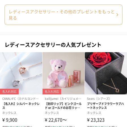
やかさやデザイン性をお楽しみください。
レディースアクセサリー・その他のプレゼントをもっと
見る
商品詳細情報
原材料
名入れコンパクトミラー：アクリルミラー、金属、ア
レディースアクセサリーの人気プレゼント
ゲート
キーホルダー：アゲート
本体サイズ
名入れコンパクトミラー：長さ70mm×幅70mm×高
さ10mm
キーホルダー：長さ25〜50mm×幅50〜100mm×高
さ2〜5mm
お届け内容
名入れコンパクトミラー1個
キーホルダー1個
外装サイズ
名入れコンパクトミラー：長さ150mm×幅180mm×
高さ50mm
キーホルダ：長さ150mm×幅180mm×高さ10mm
パッケージ内
ショップカード
同梱物