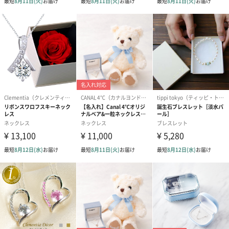
注意事項
・梱包については、緩衝材で包んだ簡易的なラッピン
グとなりますことご了承ください。
・天然石のためサイズやお色味、模様の入り方には個
体差がございます。（掲載写真と全く同じにはなりま
せん）
・天然石については自然の石を加工しておりますの
で、欠け・凹凸・亀裂がある場合がございます。
・ご購入いただくタイミングによっては入荷次第のお
手配となるため、お時間には余裕を持ってご注文くだ
さい。
・閲覧環境によってお色味が実物と異なりますのでご
了承ください。
・コンパクトミラーに関して、細かな傷や金属特有の
シミがある場合がありますが、不良品ではございませ
ん。
商品オプション情報
コンパクトミラー名入れ