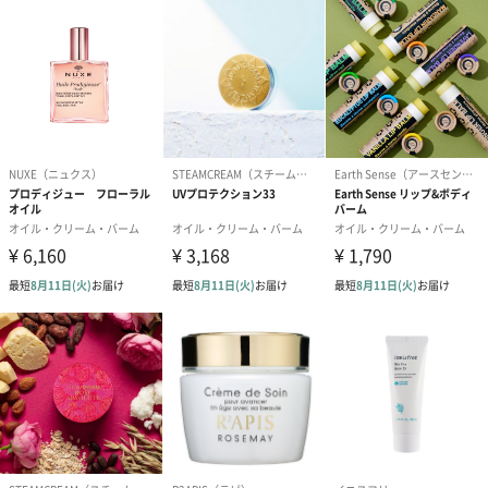
をもたらします。
商品詳細情報
成分
エチルヘキサン酸セチル、パルミチン酸イソプロピ
ル、スクワラン、ホホバ種子油、シクロヘキサン-1,4-
ジカルボン酸ビスエトキシジグリコール、ザイモモナ
ス培養エキス、ハチミツエキス、バチルス発酵物、エ
ンピツビャクシン油、オニサルビア油、オレンジ果皮
油、ユーカリ葉油、ラベンダー油、香料、アボカド
油、オリーブ果実油、コーン油、ハイブリッドサフラ
ワー油、グアイアズレン、グリセリン、グルコシルヘ
スペリジン、パルミチン酸レチノール、リボフラビン
リン酸Na、酢酸トコフェロール、水、テトラオレイン
酸ソルベス-30、エタノール、トコフェロール、リン酸
アスコルビルMg、フェノキシエタノール
商品サイズ
長さ95mm×幅36mm×奥行36mm
商品重量/内
120g／30ml
容量
外装サイズ
長さ100mm×幅42mm×奥行42mm