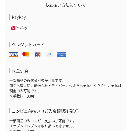
お支払い方法について
PayPay
クレジットカード
花束ハンドタオル（ピ
花束ハンドタオル（ブ
花束ハンドタ
ンク）（1,760円）
ルー）（1,760円）
ワイト）（1,7
代金引換
一部商品のみ代金引換が可能です。
キャンドル・お香
商品お届け時に配送会社ドライバーに代金をお支払いください。支払は
現金のみ可能です。
キャンドル・お香を同梱してお届けいたします。
※手数料：330円
コンビニ前払い（ご入金確認後発送）
一部商品のみコンビニ支払いが可能です。
※セブンイレブンは取り扱いできません。