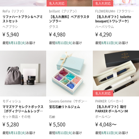
※9-15時にご注文いただく場合、最短のお届け可能日が通常より
も1日遅くなります。
シーズンブーケ（ひま
ブーケ（ホワイトグリ
ブーケ（ピン
わり）（1,880円）
ーン）（1,650円）
（1,650円）
ドライフラワー・プリザーブドフラワー
自然のお花で作ったドライフラワー・プリザーブドフラワーを同
梱します。
一部花材が写真と異なる場合がございます。予めご了承くださ
い。パッケージに入れてお届けします。