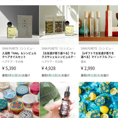
ツを発酵させて得たエキス、Black Bee Ome※1を配合。ストレス
や洗顔後の乱れた肌バランスを整え、強い肌に導きます。
※1 ザイモモナス培養エキス、水 、エタノール、ハチミツエキス
使用方法
スポイトで2～3滴手のひらにとり、顔全体になじませます。
使用頻度：朝、晩お使いいただけます。乾燥が気になるとき、肌
のバリア機能が弱くなっているときにおすすめ。
「SINN PURETE（シン ピュルテ）」