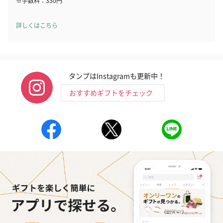
※手数料：330円
詳しくはこちら
フラッグカプセル：イ
フラッグカプセル：イ
ショートイン
ンセンススティック
ンセンススティック
（GRAPE AND
（END）（880円）
（St.OSMANTHUS）
（880円）
（880円）
タンプはInstagramも更新中！
おすすめギフトをチェック
お酒
お酒を同梱してお届けいたします。
※20歳未満の方への酒類の販売はいたしません。