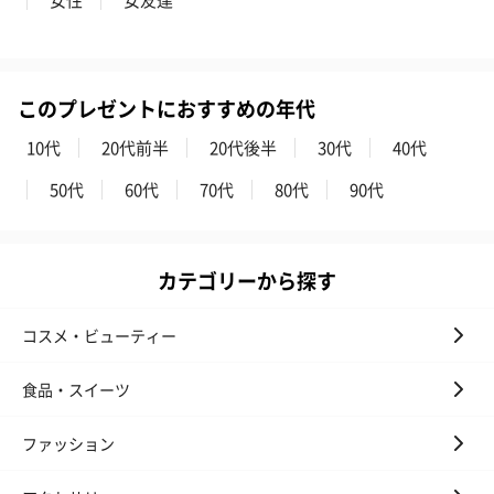
円）
り〜 3号（86
スキンケアグッズ
このプレゼントにおすすめの年代
スキンケアグッズを同梱してお届けします。
10代
20代前半
20代後半
30代
40代
50代
60代
70代
80代
90代
カテゴリーから探す
コスメ・ビューティー
ハンドクリーム3本セッ
シャワージェル＆ハン
シャワージェ
ト【ありがとう】
ドクリーム（ピンクグ
ドクリーム（
（1,100円）
レープフルーツ）
ッシュローズ）（
食品・スイーツ
（2,145円）
円）
ファッション