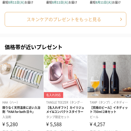
スキンケアのプレゼントをもっと見る
コットン巾着 【誕生
コットン巾着 【誕生
コットン巾着 
日】（グレー）M（550
日】（スモーキーピン
とう】 M（55
円）
ク）M（550円）
価格帯が近いプレゼント
包装紙
ラッピングを施してお届けいたします。