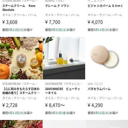
外装パッケー
直方体化粧箱
ジ
全体重量
126g
原産国
日本
使用上の注意
・傷やはれもの、しっしん等、異常のある部位に使用
しないでください。
・肌に異常が生じていないかよく注意して使用してく
ださい。
・使用中や、使用後に日光があたって、赤味、はれ、
かゆみ、刺激、色抜け(白班等)や黒ずみ等の異常があ
らわれた場合は使用を中止してください。使用を続け
ると症状が悪化することがありますので、皮フ科等に
ご相談されることをおすすめします。
・天然由来成分配合のため、沈殿が生じることや色・
香り・粘性等が多少異なる場合がありますが、品質に
は問題ありません。
・高温・低温の場所、直射日光を避けて保管してくだ
さい。
・乳幼児の手の届かないところに保管してください。
・使用後は必ずしっかりキャップをしめてください。