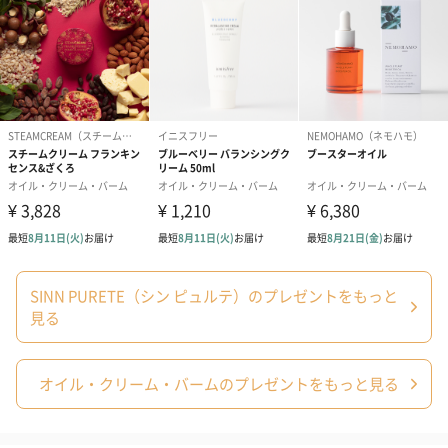
商品オプション情報
お届けボックスオプション
配送用のダンボールを装飾いたします。お相手のご住所に直接お
送りする際に人気のオプションです。お相手に直接手渡しする場
合は、紙袋との併用もおすすめです。
SINN PURETE（シン ピュルテ）のプレゼントをもっと
見る
ダンボール装飾（ひま
ダンボール装飾（チュ
ダンボール装
オイル・クリーム・バームのプレゼントをもっと見る
わり）（720円）
ーリップ）（720円）
イトピンク×
ト）（580円）