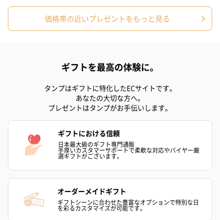
価格帯の近いプレゼントをもっと見る
ギフトを最高の体験に。
プリザーブドフラワー
プリザーブドフラワー
アミュレット 
タンプはギフトに特化したECサイトです。
ブーケ（ピンク）
ブーケ（ブルー）
ク）（1,500円
あなたの大切な方へ。
（2,580円）
（2,580円）
プレゼントはタンプがお手伝いします。
ギフトにおける信頼
ぬいぐるみ
日本最大級のギフト専門通販
手厚いカスタマーサポートで柔軟な対応やバイヤー厳
愛らしいぬいぐるみを同梱してお届けします。
選ギフトがございます。
誕生日・記念日・出産祝いなどのシーンにおすすめです。
オーダーメイドギフト
ギフトシーンに合わせた豊富なオプションで特別な日
を彩るカスタマイズが可能です。