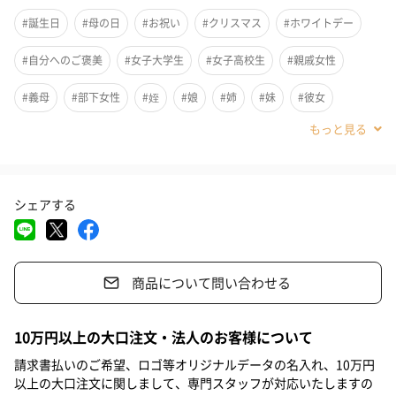
ターオイルです。
#誕生日
#母の日
#お祝い
#クリスマス
#ホワイトデー
#自分へのご褒美
#女子大学生
#女子高校生
#親戚女性
ストレス過多な肌や洗顔後の肌は菌のバランスが乱れており、肌
荒れを引き起こしやすい状態です。洗顔後すぐのまっさらな肌に
#義母
#部下女性
#姪
#娘
#姉
#妹
#彼女
アプローチすることで肌のバランスを整え、揺らぎにくい強い肌
に導きます。
#同僚女性
#上司女性
#祖母
#母親
#妻
#女性
#女友達
#10代
#20代前半
#20代後半
#30代
#40代
さらに、その後の化粧水の浸透をサポートする成分を配合し、芯
から強く揺らぎにくく、巡りのいい肌に導きます。
シェアする
#50代
#60代
#70代
#80代
#90代
香り
商品について問い合わせる
PurIfication of Mind 心の浄化
10万円以上の大口注文・法人のお客様について
香りのコンセプトは、美しい大自然の中にいるような、非日常体
請求書払いのご希望、ロゴ等オリジナルデータの名入れ、10万円
験。その日を振り返り、感情や思考、潜在意識に語りかけながら
以上の大口注文に関しまして、専門スタッフが対応いたしますの
頭や心をリセットし、本来の美しさを引き出します。