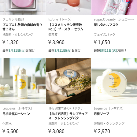
す。
写真付きメッセージカ
写真付きメッセージカ
【誕生日】Hap
ード（680円）
ード（Thank you）ピ
Birthday ホ
ンク（680円）
刷なし）（11
ラッピング
ギフトラッピングを施してお届けいたします。