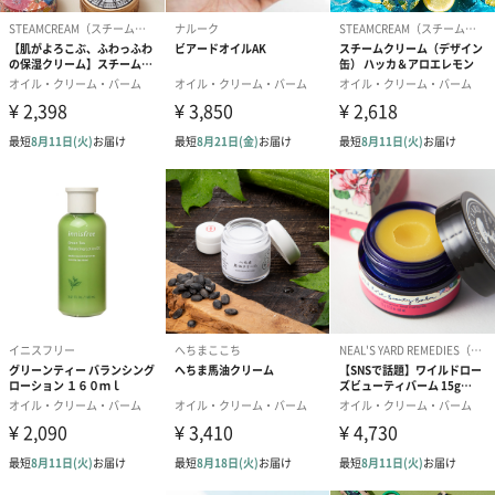
SKINCARE+MINDFULNESS 3 in 1 。“心”と“脳”を整えなが
ら“肌”をケア。
MINDFUL BEAUTYとは、毎日のスキンケアにおいて身体と心の繋
がりを意識することでマインドフルネスの状態を取り入れ、維持
するという意味です。
365日朝晩、計730回。スキンケアの時間は大切な“ME-TIME”。
目まぐるしく過ぎていく日常の中でふと立ち止まることは、思考
や感情をポジティブに導き、肌をご機嫌に整える秘訣です。
まずは香りを使って、一瞬でムードをととのえ静かに呼吸をしな
がら自分自身の心や肌と向き合います。
心と肌の緊張をほぐし、余分なものを浄化しながら必要なものだ
けを巡らせます。
気持ちを切り替えるのに必要なのは、ほんの少しの時間と意識。
マインドフルビューティーの習慣は、より確かなスキンケア効果