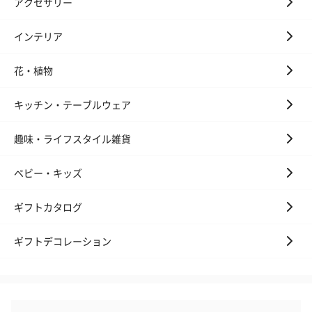
アクセサリー
リラックスグッズ
リラックスグッズを同梱してお届けします。
インテリア
花・植物
キッチン・テーブルウェア
趣味・ライフスタイル雑貨
かき氷入浴剤4点セット
かき氷入浴剤4点セット
バスフラワー
ベビー・キッズ
（ブルー）（748円）
（イエロー）（748円）
【Thank you】
円）
ギフトカタログ
ギフトデコレーション
ハンドタオル・ハンカチ
ハンドタオル・ハンカチを同梱してお届けいたします。ギフトへ
の＋αにおすすめです。