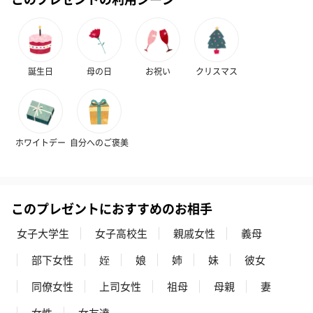
アールグレイ（HAPPY
アールグレイティー
フルーツティー
BIRTHDAY TO YOU）
（660円）
円）
（660円）
誕生日
母の日
お祝い
クリスマス
スイーツ
スイーツを同梱してお届けいたします。ギフトへの＋αにおすすめ
ホワイトデー
自分へのご褒美
です。
このプレゼントにおすすめのお相手
女子大学生
女子高校生
親戚女性
義母
部下女性
姪
娘
姉
妹
彼女
同僚女性
上司女性
祖母
母親
妻
ゼリーバウム カット
麦わらパンダバウム
3層デザート 
（レモン＆紅茶）（432
（バナナ味）（540円）
ェ〜国産フル
女性
女友達