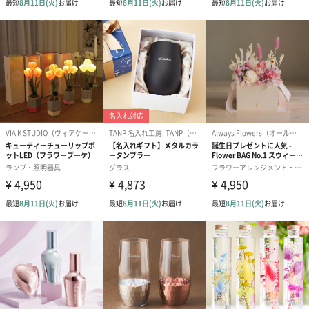
ゴールド（390円）
ピンク（390円）
グリーン（39
のし
結婚祝い（御結婚御
出産祝い（御出産御
結婚内祝い（
祝）（110円）
祝）（110円）
（110円）
生花
生花のブーケを同梱します。