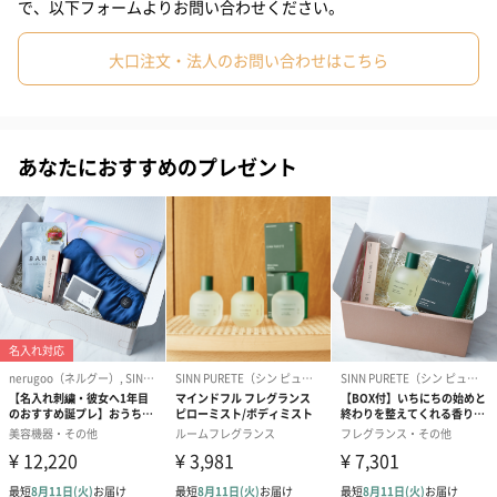
で、以下フォームよりお問い合わせください。
大口注文・法人のお問い合わせはこちら
2つのポイント
あなたにおすすめのプレゼント
POINT 1 オイルなのに軽いつけごこちと浸透力。天然由来
のブルーオイル
オイルなのに軽いつけ心地で肌奥まで素早く浸透。さらにその後
のスキンケアの浸透まで高める成分を配合しています。天然由来
成分のほんのりアイシーなブルーが肌本来の透明感を引き立たせ
ます。
POINT 2 美肌菌のバランスに着目。ブラックビーのハチミ
ツ発酵エキス配合
希少なスイスに生息する蜂“ブラックビー”によって採れたハチミ