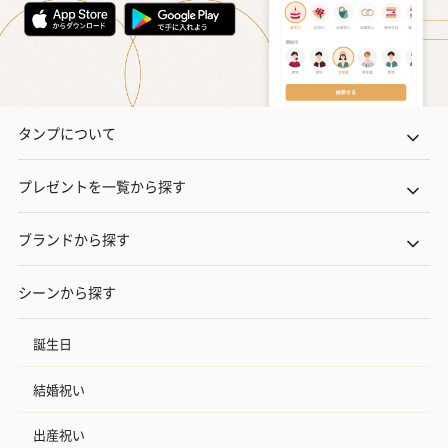
プレミアムビール イネ
実楽山田錦 特別純米
ジョニ－ウォ
ディット（712円）
酒（655円）
ブラック１２年（
円）
おつまみ・その他
タンプについて
お酒にぴったりのおつまみ・サプリを同梱してお届けいたしま
す。
プレゼントを一覧から探す
ブランドから探す
シーンから探す
誕生日
いぶりがっことチーズ
ごろっとうまみ チーズ
しょっつるナッ
結婚祝い
のオイル漬（981円）
のオイル漬（塩麹&レモ
円）
ン）（981円）
出産祝い