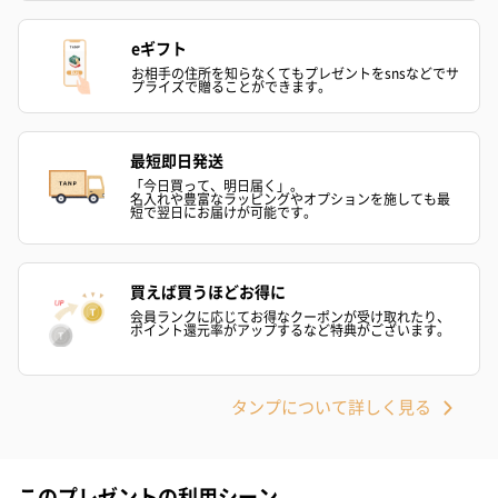
eギフト
お相手の住所を知らなくてもプレゼントをsnsなどでサ
プライズで贈ることができます。
フラワーテディベア
テディベア（バニラ）
テディベア（
（2,390円）
（1,760円）
ル）（1,760円
最短即日発送
「今日買って、明日届く」。
名入れや豊富なラッピングやオプションを施しても最
短で翌日にお届けが可能です。
紅茶・コーヒー・スイーツ
紅茶・コーヒー・スイーツを同梱してお届けいたします。ギフト
への＋αにおすすめです。
買えば買うほどお得に
会員ランクに応じてお得なクーポンが受け取れたり、
ポイント還元率がアップするなど特典がございます。
タンプについて詳しく見る
このプレゼントの利用シーン