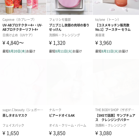
ダンボール装飾（ひま
ダンボール装飾（チュ
ダンボール装
わり）（720円）
ーリップ）（720円）
イトピンク×
ト）（580円）
紙袋
お渡し用の紙袋です。
商品に合わせたサイズをお届けします。