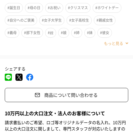
#誕生日
#母の日
#お祝い
#クリスマス
#ホワイトデー
#自分へのご褒美
#女子大学生
#女子高校生
#親戚女性
#義母
#部下女性
#姪
#娘
#姉
#妹
#彼女
#同僚女性
#上司女性
#祖母
#母親
#妻
#女性
#女友達
#10代
#20代前半
#20代後半
#30代
#40代
シェアする
#50代
#60代
#70代
#80代
#90代
商品について問い合わせる
洗っても残る角層の隠れ汚れも吸着&ケアするシェイクスムーサー
10万円以上の大口注文・法人のお客様について
です。
請求書払いのご希望、ロゴ等オリジナルデータの名入れ、10万円
以上の大口注文に関しまして、専門スタッフが対応いたしますの