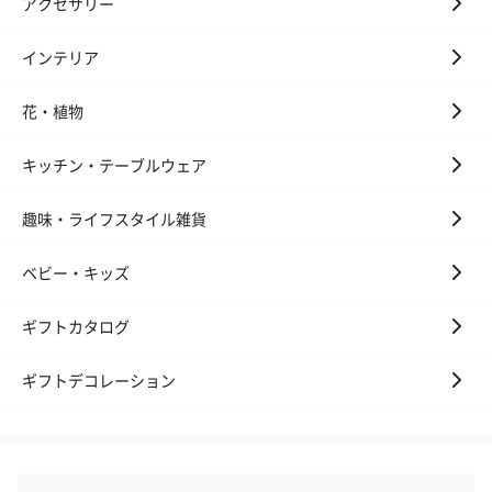
アクセサリー
インテリア
花・植物
ゼリーバウム カット
麦わらパンダバウム
3層デザート 
キッチン・テーブルウェア
（レモン＆紅茶）（432
（バナナ味）（540円）
ェ〜国産フル
円）
り〜 3号（86
趣味・ライフスタイル雑貨
ベビー・キッズ
スキンケアグッズ
スキンケアグッズを同梱してお届けします。
ギフトカタログ
ギフトデコレーション