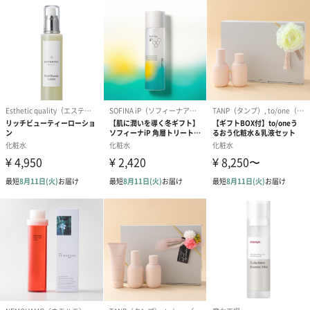
にふき取ります。顎まわりなどのざらつきが気になる部分や、首
回りなどトーンアップさせたい部分にもお使いいただけます。
使用頻度：週に2～3回ご使用ください。
「SINN PURETE（シン ピュルテ）」
SKINCARE+MINDFULNESS 3 in 1 。“心”と“脳”を整えなが
ら“肌”をケア。
MINDFUL BEAUTYとは、毎日のスキンケアにおいて身体と心の繋
がりを意識することでマインドフルネスの状態を取り入れ、維持
するという意味です。
365日朝晩、計730回。スキンケアの時間は大切な“ME-TIME”。
目まぐるしく過ぎていく日常の中でふと立ち止まることは、思考