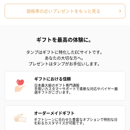
結婚祝い（御結婚御
出産祝い（御出産御
結婚内祝い（
価格帯の近いプレゼントをもっと見る
祝）（110円）
祝）（110円）
（110円）
生花
ギフトを最高の体験に。
生花のブーケを同梱します。
タンプはギフトに特化したECサイトです。
※9-15時にご注文いただく場合、最短のお届け可能日が通常より
あなたの大切な方へ。
も1日遅くなります。
プレゼントはタンプがお手伝いします。
ギフトにおける信頼
日本最大級のギフト専門通販
手厚いカスタマーサポートで柔軟な対応やバイヤー厳
選ギフトがございます。
オーダーメイドギフト
シーズンブーケ（ひま
ブーケ（ホワイトグリ
ブーケ（ピン
ギフトシーンに合わせた豊富なオプションで特別な日
わり）（1,880円）
ーン）（1,650円）
（1,650円）
を彩るカスタマイズが可能です。