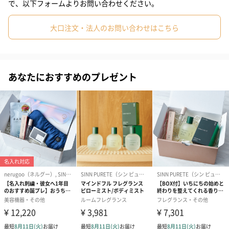
吸着効果の高いべントナイトやセルロースを配合した二層式のふ
で、以下フォームよりお問い合わせください。
き取りローション。細かい粒子が毛穴や角層に潜む隠れ汚れや皮
脂をしっかり抱え込んで吸着します。さらに抗菌作用に着目した
大口注文・法人のお問い合わせはこちら
オオバクエキス※1や、肌荒れをケアするツボクサエキス※2やブ
ライト効果のあるホワイトストロベリー※3などのフルーツエキス
を配合し、取り除きながら同時にケアまで叶えます。
あなたにおすすめのプレゼント
※1 キハダ樹脂エキス
※2 ツボクサ葉エキス
※3 フラガリアチロエンシス果汁、BG、水
香り
PurIfication of Mind 心の浄化
香りのコンセプトは、美しい大自然の中にいるような、非日常体
験。その日を振り返り、感情や思考、潜在意識に語りかけながら
頭や心をリセットし、本来の美しさを引き出します。