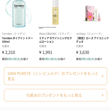
エン酸、クエン酸Na、ベントナイト、リンゴ酸、乳
酸、乳酸Na、香料、フェノキシエタノール
商品サイズ
長さ145mm×幅45mm×奥行45mm
商品重量/内
150g／120ml
容量
外装サイズ
長さ145mm×幅45mm×奥行45mm
外装パッケー
直方体化粧箱
ジ
全体重量
176g
原産国
日本
使用上の注意
・傷やはれもの、しっしん等、異常のある部位には使
SINN PURETE（シン ピュルテ）のプレゼントをもっと
用しないでください。
見る
・肌に異常が生じていないかよく注意して使用してく
ださい。
・使用中や使用後に日光があたって、赤味、はれ、か
ゆみ、刺激、色抜け（白斑等）や黒ずみ等の異常があ
化粧水のプレゼントをもっと見る
らわれた場合は、使用を中止してください。使用を続
けると症状が悪化することがありますので、皮フ科等
にご相談されることをおすすめします。
・こぼした場合は、すぐにきれいにふき取ってくださ