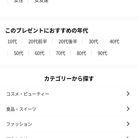
このプレゼントにおすすめの年代
10代
20代前半
20代後半
30代
40代
50代
60代
70代
80代
90代
アールグレイ（HAPPY
アールグレイティー
フルーツティー
BIRTHDAY TO YOU）
（660円）
円）
（660円）
カテゴリーから探す
コスメ・ビューティー
スイーツ
食品・スイーツ
スイーツを同梱してお届けいたします。ギフトへの＋αにおすすめ
です。
ファッション