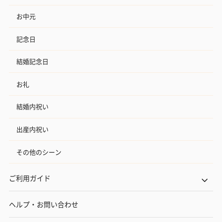
お中元
記念日
結婚記念日
お礼
プレミアムビール イネ
実楽山田錦 特別純米
ジョニ－ウォ
ディット（712円）
酒（655円）
ブラック１２年（
結婚内祝い
円）
出産内祝い
その他のシーン
おつまみ・その他
お酒にぴったりのおつまみ・サプリを同梱してお届けいたしま
ご利用ガイド
す。
ヘルプ・お問い合わせ