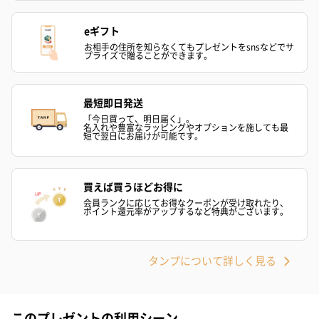
eギフト
ドライフラワー・プリザーブドフラワー
お相手の住所を知らなくてもプレゼントをsnsなどでサ
プライズで贈ることができます。
自然のお花で作ったドライフラワー・プリザーブドフラワーを同
梱します。
一部花材が写真と異なる場合がございます。予めご了承くださ
い。パッケージに入れてお届けします。
最短即日発送
「今日買って、明日届く」。
名入れや豊富なラッピングやオプションを施しても最
短で翌日にお届けが可能です。
買えば買うほどお得に
会員ランクに応じてお得なクーポンが受け取れたり、
ポイント還元率がアップするなど特典がございます。
プリザーブドフラワー
プリザーブドフラワー
アミュレット 
ブーケ（ピンク）
ブーケ（ブルー）
ク）（1,500円
タンプについて詳しく見る
（2,580円）
（2,580円）
このプレゼントの利用シーン