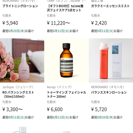
や感情をポジティブに導き、肌をご機嫌に整える秘訣です。
まずは香りを使って、一瞬でムードをととのえ静かに呼吸をしな
がら自分自身の心や肌と向き合います。
心と肌の緊張をほぐし、余分なものを浄化しながら必要なものだ
けを巡らせます。
気持ちを切り替えるのに必要なのは、ほんの少しの時間と意識。
マインドフルビューティーの習慣は、より確かなスキンケア効果
をもたらします。
商品詳細情報
成分
水、ペンチレングリコール、BG、セルロース、シル
ク、キウイエキス、加水分解コメヌカエキス、フラガ
リアチロエンシス果汁、セイヨウシロヤナギ樹皮エキ
ス、ツボクサ葉エキス、アルテア根エキス、セージ葉
エキス、キハダ樹皮エキス、PEG-60水添ヒマシ油、ク