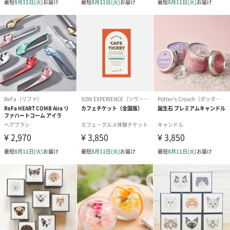
ラッピング
ギフトラッピングを施してお届けいたします。
コットン巾着 【誕生
コットン巾着 【誕生
コットン巾着 
日】（グレー）M（550
日】（スモーキーピン
とう】 M（55
円）
ク）M（550円）
包装紙
ラッピングを施してお届けいたします。