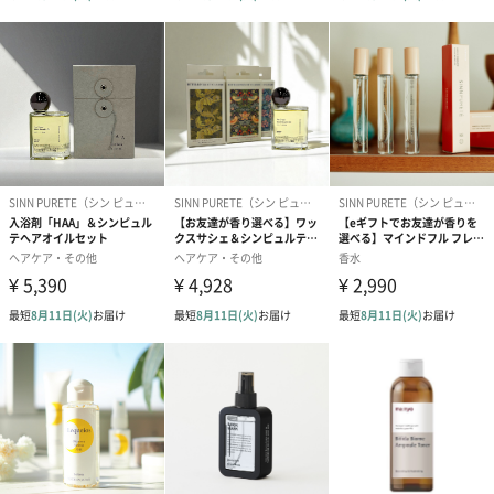
3つのポイント
POINT 1 振って使う、新発想の二層式。ふき取りながら吸
着＆ケアを叶える
吸着力の高い微粒子の層と、エッセンス入りの層を絶妙なバラン
スで配合。洗顔では落としきれない毛穴の奥の汚れや角質層の間
の汚れをすっきりオフし健康的な肌に導きます。
POINT 2 肌荒れを防ぎトリートメント効果のあるツボクサ
エキスを配合
今注目のハーブの一種。肌荒れの予防やバリア機能をサポートす
る効果があるとして有名なツボクサエキス※2を配合。ダメージケ