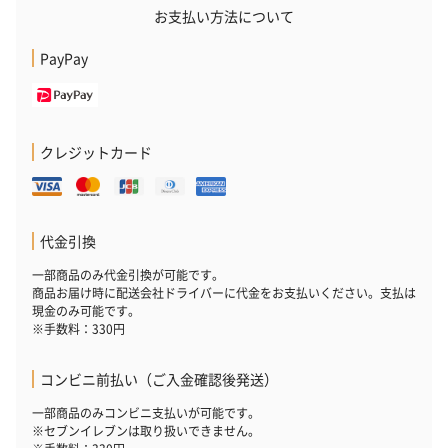
お支払い方法について
ハンドクリーム3本セッ
シャワージェル＆ハン
シャワージェ
PayPay
ト【ありがとう】
ドクリーム（ピンクグ
ドクリーム（
（1,100円）
レープフルーツ）
ッシュローズ）（
（2,145円）
円）
クレジットカード
リラックスグッズ
リラックスグッズを同梱してお届けします。
代金引換
一部商品のみ代金引換が可能です。
商品お届け時に配送会社ドライバーに代金をお支払いください。支払は
現金のみ可能です。
※手数料：330円
コンビニ前払い（ご入金確認後発送）
かき氷入浴剤4点セット
かき氷入浴剤4点セット
バスフラワー
一部商品のみコンビニ支払いが可能です。
（ブルー）（748円）
（イエロー）（748円）
【Thank you】
※セブンイレブンは取り扱いできません。