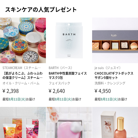
い。
スキンケアの人気プレゼント
・天然由来成分配合のため、沈殿が生じることや、
色・香り・粘性等が多少異なる場合がありますが、品
質には問題ありません。
・高温・低温の場所、直射日光を避けて保管してくだ
さい。
・乳幼児の手の届かないところに保管してください。
・使用後は必ずキャップをしっかりしめてください。
商品オプション情報
お届けボックスオプション
配送用のダンボールを装飾いたします。お相手のご住所に直接お
送りする際に人気のオプションです。お相手に直接手渡しする場
合は、紙袋との併用もおすすめです。