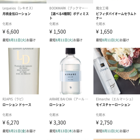
ア効果もあり、肌をやさしく守るエキスです。
POINT 3 キウイエキスやホワイトストロベリーエキスが透
明感を引き出す
ターンオーバーをサポートし、肌に透明感を与えるキウイエキス
※4をはじめ、ビタミンCやポリフェノールを多く含むホワイトス
トロベリーエキス※3が、肌を明るくなめらかに整えます。
※4 BG、水、キウイエキス
使用方法
ボトルをよく振り均一に混ざったら、コットン全体がひたひたに
なるまでたっぷり染みこませます。顔全体をやさしくなでるよう