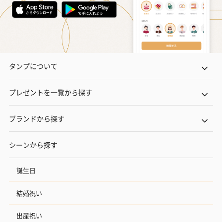
キャンドル・お香
キャンドル・お香を同梱してお届けいたします。
タンプについて
プレゼントを一覧から探す
ブランドから探す
フラッグカプセル：イ
フラッグカプセル：イ
ショートイン
ンセンススティック
ンセンススティック
（GRAPE AND
（END）（880円）
（St.OSMANTHUS）
（880円）
シーンから探す
（880円）
誕生日
結婚祝い
お酒
お酒を同梱してお届けいたします。
出産祝い
※20歳未満の方への酒類の販売はいたしません。