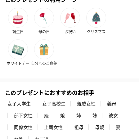
ぬいぐるみ
愛らしいぬいぐるみを同梱してお届けします。
誕生日・記念日・出産祝いなどのシーンにおすすめです。
誕生日
母の日
お祝い
クリスマス
ホワイトデー
自分へのご褒美
フラワーテディベア
テディベア（バニラ）
テディベア（
（2,390円）
（1,760円）
ル）（1,760円
このプレゼントにおすすめのお相手
女子大学生
女子高校生
親戚女性
義母
部下女性
姪
娘
姉
妹
彼女
紅茶・コーヒー・スイーツ
同僚女性
上司女性
祖母
母親
妻
紅茶・コーヒー・スイーツを同梱してお届けいたします。ギフト
への＋αにおすすめです。
女性
女友達