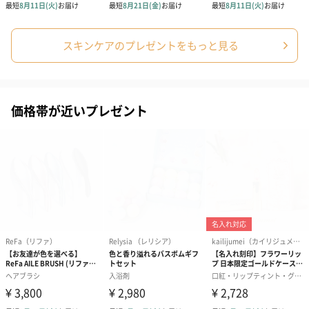
あり（280円）
スキンケアのプレゼントをもっと見る
メッセージカード（通常・写真・グリーティング）
誕生日や結婚祝い・出産祝いなど、様々なシーンのメッセージカ
ードを同梱します。
価格帯が近いプレゼント
メッセージカードや封筒のデザインは一部変更する場合がありま
す。
写真付きメッセージカ
写真付きメッセージカ
【誕生日】Hap
ード（680円）
ード（Thank you）ピ
Birthday ホ
ンク（680円）
刷なし）（11