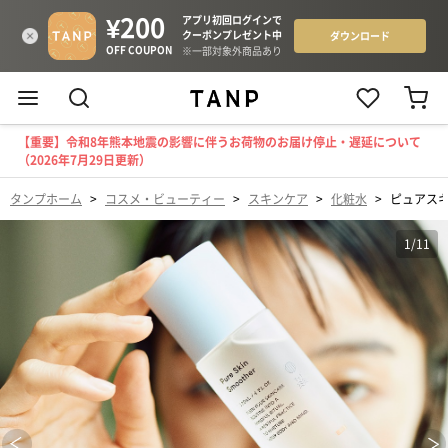
【重要】令和8年熊本地震の影響に伴うお荷物のお届け停止・遅延について
（2026年7月29日更新）
タンプホーム
>
コスメ・ビューティー
>
スキンケア
>
化粧水
>
ピュアス
1
/
11