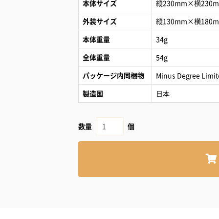
本体サイズ
縦230mm×横230
外装サイズ
縦130mm×横180
本体重量
34g
全体重量
54g
パッケージ内同梱物
Minus Degree Limi
製造国
日本
数量
個