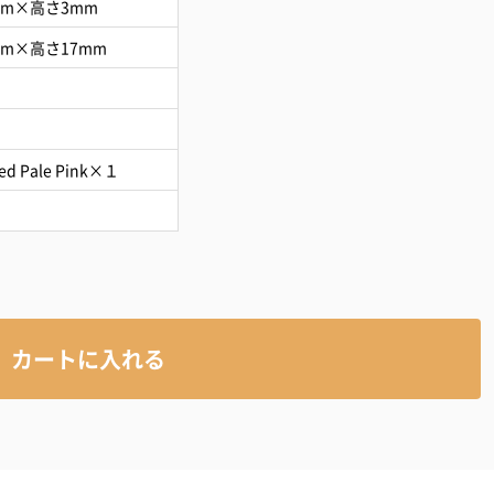
mm×高さ3mm
mm×高さ17mm
ted Pale Pink×１
カートに入れる