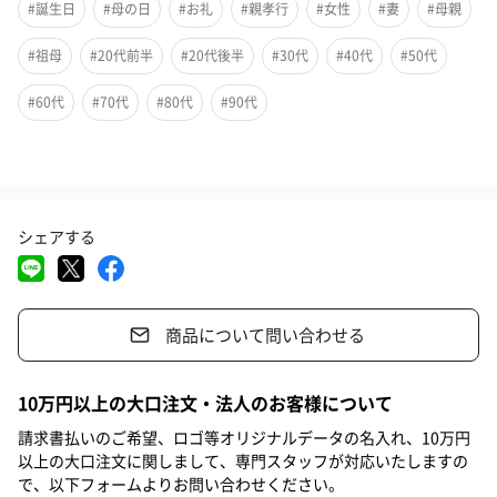
#誕生日
#母の日
#お礼
#親孝行
#女性
#妻
#母親
#祖母
#20代前半
#20代後半
#30代
#40代
#50代
#60代
#70代
#80代
#90代
シェアする
商品について問い合わせる
贈り主のお名前を彫刻できるお母さんのためのギフトです。母の
10万円以上の大口注文・法人のお客様について
日に気持ちが伝わるギフトを制作しました。食洗機にも対応で
請求書払いのご希望、ロゴ等オリジナルデータの名入れ、10万円
き、日常的にお使いいただけます。
以上の大口注文に関しまして、専門スタッフが対応いたしますの
で、以下フォームよりお問い合わせください。