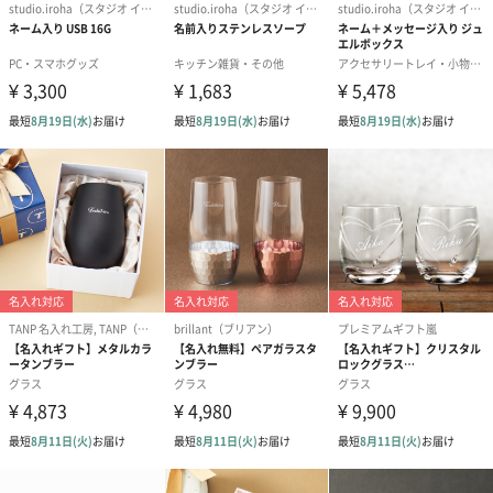
製造国
日本
内容量
210ml
商品本体サイ
直径70mm×高さ70mm
ズ
商品外装サイ
長さ90mm×幅85mm×高さ85mm
ズ
商品本体重量
100g
商品全体重量
120g
商品オプション情報
紙袋