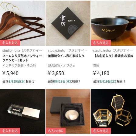
シーンに合わせてお選びいただけるメッセージカードを無料でお
付けできます。また、特別なギフトにぴったりな包装紙や、紙袋
の有料オプションもご用意しております。
※この画像は包装紙ラッピングです。
「studio.iroha（スタジオ イロハ）」
studio.irohaでは「想いを形に」のコンセプトのもと、皆様にワン
ランク上のライフスタイルと喜びをお届けします。世界に1つだけ
のお品を大切に製作いたします。
商品詳細情報
原材料
ガラス・ソーダライムガラス