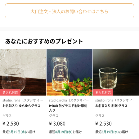
大口注文・法人のお問い合わせはこちら
fromより後にお名前を彫刻させていただきます。
また、文字数が多い場合は全体のバランスなどを考慮し、2行にな
ることがあります事ご了承くださいませ。文字はアルファベット
あなたにおすすめのプレゼント
のみ、大文字でご入力いただいた場合もフォントの関係上最初の
文字以降は小文字になります。
母の日ギフトに
I♥MAMの想いと共にお子さんやあなたのお名前を入れてお母さん
にプレゼントはいかがでしょうか。
ラッピングも豊富にご用意！