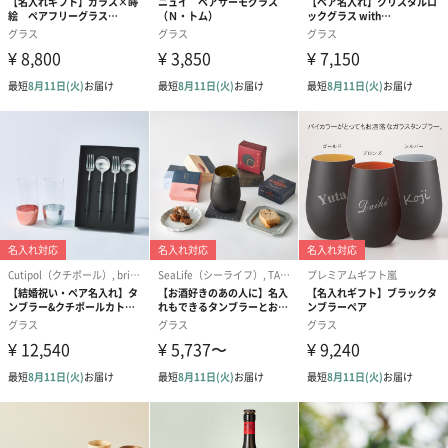
メッセージカード
Happy Birthday（0円）
Merry Chiristmas（0
いつもありがと
円）
円）
名入れ