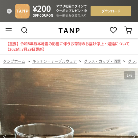
【重要】令和8年熊本地震の影響に伴うお荷物のお届け停止・遅延について
（2026年7月29日更新）
タンプホーム
>
キッチン・テーブルウェア
>
グラス・カップ・酒器
>
グラ
1
/
8