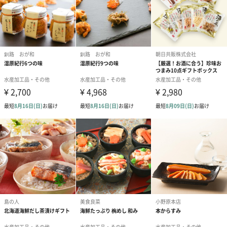
セット内容
鮭ほぐし50g×2
のり佃煮80g×2
かつおだし（4g×8）×4
紅ずわいがにほぐし身55g×2
パッケージ外
直方体化粧箱
装
※熨斗包装の場合は透明シュリンクした状態でお届け
させて頂きます
パッケージ外
長さ301mm×幅341mm×高さ74mm
装サイズ
パッケージ全
1680g
体重量
製造国
日本（岐阜）
保存方法
常温
お届けからの
製造日より360日
賞味期限
原材料
鮭ほぐし：鮭（国産）、大豆たん白、植物油、食塩、
鮭エキス、蛋白加水分解物、醤油、昆布工キス、かつ
おエキス、酵母エキス／ソルビトール、調味料（アミ
ノ酸等）、着色料（黄5、赤102）、（一部に小麦・さ
け ・大豆を含む）