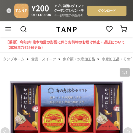
【重要】令和8年熊本地震の影響に伴うお荷物のお届け停止・遅延について
（2026年7月29日更新）
タンプホーム
>
食品・スイーツ
>
魚介類・水産加工品
>
水産加工品・その
1
/
1