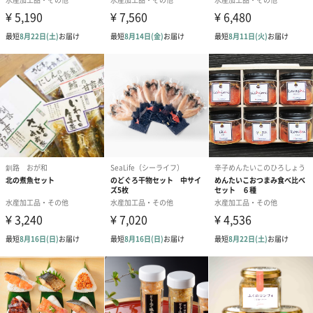
のり佃煮：醤油（国内製造）、のり（国産）、砂糖、
水あめ、発酵調味料、食塩、寒天/調味料（アミノ酸
等）、カラメル色素、増粘多糖類、酸味料、甘味料
（甘草）、（一部に小麦 ・大豆を含む）
かつおだし：食塩（国内製造）、乳糖、砂糖調製品
（砂糖、でん粉）、鰹節粉末、昆布粉末、煮干粉末／
調味料（アミノ酸等）、 （一部に乳成分を含む）
紅ずわいがにほぐし身：紅ずわいがに（韓国、日
本）、食塩、砂糖／調味料（アミノ酸等）、リン酸塩
（Na）、増粘剤（キサンタン）、酸化防止剤（亜硫酸
塩）、（一部にかにを含む）
アレルゲン
鮭ほぐし：小麦
のり佃煮：小麦
かつおだし：乳
紅ずわいがにほぐし身：かに