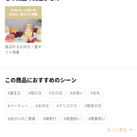
日本料理界のトップを50年以上走り続けてきた巨匠「神谷昌孝」
監修の「かつおだし」がはいった「鮭ほぐし」「のり佃煮」「紅
ずわいがにほぐし身」の「海の恵詰合せ」セットです。全世代問
わず、もらってうれしい商品の詰合せです。ご家庭で食卓にプラ
スしてお店の味をお楽しみください。
喜ばれるお中元・夏ギ
フト特集
セット内容
鮭ほぐし50g×2
この商品におすすめのシーン
のり佃煮80g×2
かつおだし（4g×8）×4
#誕生日
#母の日
#父の日
#お祝い
#お礼
紅ずわいがにほぐし身55g×2
#パーティー
#お中元
#クリスマス
#敬老の日
#自分へのご褒美
#親孝行
#昇進祝い
#開業祝い
「神谷 昌孝（かみや まさたか）」
#快気祝い
#お歳暮
#男子大学生
#親戚女性
#親戚男性
日本料理界のトップを50年以上走り続けてきた巨匠「神谷昌