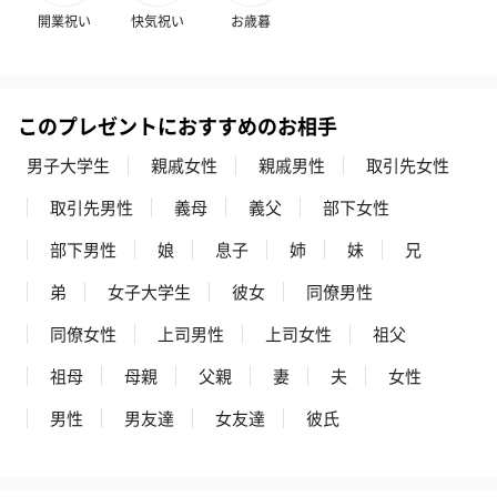
開業祝い
快気祝い
お歳暮
このプレゼントにおすすめのお相手
男子大学生
親戚女性
親戚男性
取引先女性
取引先男性
義母
義父
部下女性
部下男性
娘
息子
姉
妹
兄
弟
女子大学生
彼女
同僚男性
同僚女性
上司男性
上司女性
祖父
祖母
母親
父親
妻
夫
女性
男性
男友達
女友達
彼氏