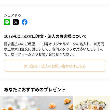
孝」。
#取引先女性
#取引先男性
#義母
#義父
#部下女性
1947年、愛知県生まれ。
シェアする
#部下男性
#娘
#息子
#姉
#妹
#兄
#弟
幼少から料理が好きで15歳で愛知県の料亭【千歳楼】にて修行を
#女子大学生
#彼女
#同僚男性
#同僚女性
#上司男性
始める。年功序列の、日本料理の修業が長く厳しかった時代に20
10万円以上の大口注文・法人のお客様について
代にして料理長となり、京都、名古屋、赤坂の数々の名店で腕を
#上司女性
#祖父
#祖母
#母親
#父親
#妻
#夫
振るう。
請求書払いのご希望、ロゴ等オリジナルデータの名入れ、10万円
#女性
#男性
#男友達
#女友達
#彼氏
#10代
以上の大口注文に関しまして、専門スタッフが対応いたしますの
で、以下フォームよりお問い合わせください。
その後、独立してからはミシュランの星を取り続けてきた実力派
#20代前半
#20代後半
#30代
#40代
#50代
#60代
の料理人。
大口注文・法人のお問い合わせはこちら
神谷の伝統に革新を織り込んだ料理を学びたい者はあとを絶た
#70代
#80代
#90代
ず、数々の調理師学校の特別講師を30年以上つとめ多数の料理人
を育ててきました。
あなたにおすすめのプレゼント
商品詳細情報