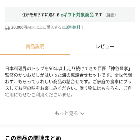
eギフト対象商品
住所を知らずに贈れる
です
（
詳細
）
20,000円
以上ご購入すると
送料無料！
(税込)
商品説明
レビュー
日本料理界のトップを50年以上走り続けてきた巨匠「神谷昌孝」
監修のかつおだしがはいった海の恵詰合せセットです。全世代問
わず、もらってうれしい商品の詰合せです。ご家庭で食卓にプラ
スしてお店の味をお楽しみください。贈り物にはもちろん、ご自
宅用にもぜひご利用くださいませ。
彩のつむぎの「海の恵詰合せ」セット
もっと見る
巨匠「神谷昌孝」監修の「かつおだし」
この商品の関連まとめ