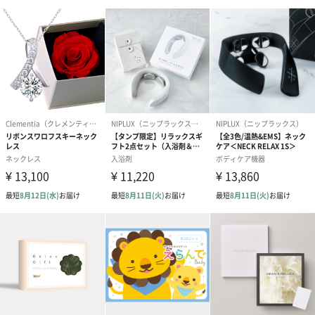
写真付きメッセージカ
写真付きメッセージカ
【誕生日】Hap
ード（680円）
ード（Thank you）ピ
Birthday ホ
ンク（680円）
刷なし）（11
包装紙
ラッピングを施してお届けいたします。