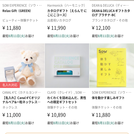
ゴールド（390円）
ピンク（390円）
グリーン（39
のしカード
商品の形質上、のしを直接添付できない商品にのし風のカードを
同梱します。
※のし下はご記入いただけません。
※カードのデザインは一部変更する場合があります。
結婚祝い（御結婚御
出産祝い（御出産御
内祝い_蝶結び
祝）（110円）
祝）（110円）
（110円）