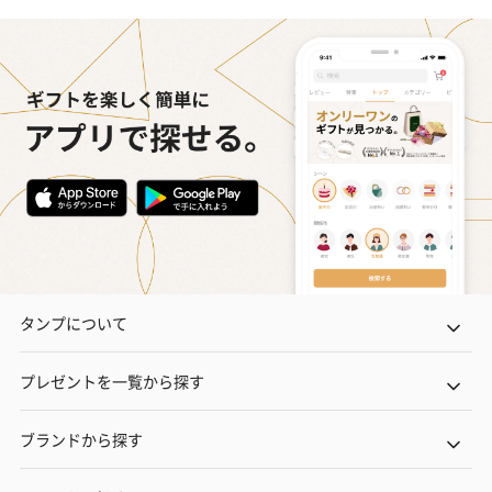
かき氷入浴剤4点セット
かき氷入浴剤4点セット
バスフラワー
（ブルー）（748円）
（イエロー）（748円）
【Thank you】
円）
タンプについて
ハンドタオル・ハンカチ
プレゼントを一覧から探す
ハンドタオル・ハンカチを同梱してお届けいたします。ギフトへ
の＋αにおすすめです。
ブランドから探す