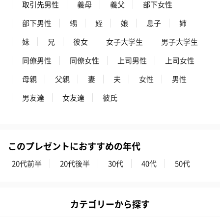
取引先男性
義母
義父
部下女性
部下男性
甥
姪
娘
息子
姉
妹
兄
彼女
女子大学生
男子大学生
同僚男性
同僚女性
上司男性
上司女性
プリザーブドフラワー
プリザーブドフラワー
アミュレット 
ブーケ（ピンク）
ブーケ（ブルー）
ク）（1,500円
母親
父親
妻
夫
女性
男性
（2,580円）
（2,580円）
男友達
女友達
彼氏
ぬいぐるみ
愛らしいぬいぐるみを同梱してお届けします。
このプレゼントにおすすめの年代
誕生日・記念日・出産祝いなどのシーンにおすすめです。
20代前半
20代後半
30代
40代
50代
カテゴリーから探す