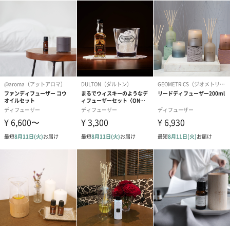
インドシナとその数々の伝統を彷彿させるこの象徴的なシトラス
ブレンドは、香しいマンダリンとベルガモット、気分を高めるス
ペアミント、そしてタイハーブを代表するレモングラスが主役。
フローラルなチャイニーズメイチャンとフレンチラベンダーのス
パイシーなトップノート、かすかなサンダルウッドのアンダーノ
ートで爽快感と活力をもたらします。心のバランスを取り戻し、
リフレッシュさせてくれます。
ディスタントショアーズ 100mL（ゼラニウム）
ふわりとさわやかな香りで空間を優しく満たし、心華やか
に。
海岸線に沿った丘に咲き乱れる春の花を思い起こして。ゼラニウ
ム、ラベンダーに、みずみずしいオーストラリアンユーカリプタ
スとペパーミントに感覚が目覚め、地中海らしい楽しいフローラ