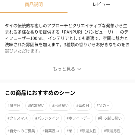
商品説明
レビュー
タイの伝統的な癒しのアプローチとクリエイティブな発想から生
まれる多様な香りを提供する「PANPURI（パンピューリ）」のデ
ィフューザー100mL。インテリアとしても最適で、空間に魅力と
洗練された雰囲気を加えます。3種類の香りからお好きなものをお
選びいただけます。
ボタニー アンビエンス ディフューザー 100mL
もっと見る
■ 純粋で凝縮されたエッセンシャルオイルで香りを構築：合成香
料不使用。
この商品におすすめのシーン
■ ナチュラルでエキゾチックな香り。
■ タイの伝統的なアプローチとクリエイティブな発想から生まれ
#誕生日
#結婚祝い
#出産祝い
#母の日
#父の日
る深みのある、多様な香り。
#クリスマス
#バレンタイン
#ホワイトデー
#引っ越し祝い
■ ヴィンテージ調の手吹きガラス：ラグジュアリー インテリアと
して最適。 空間に魅力と洗練された雰囲気を加えます。
#自分へのご褒美
#新築祝い
#弟
#親戚女性
#親戚男性
■ 環境にやさしい設計：印刷には大豆インクを使用、オブジェと