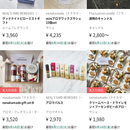
外装サイズ
長さ22cm×幅9.7cm×高さ14cm
内容量
100ml
本体重量
200g
全体重量
644g
製造国
タイ
注意事項
オイルなどの成分を含む商品は、航空危険物に含まれ
るため航空機に搭載することができません。そのため
離島などの航空便を使用する地域にお住まいのかたへ
お届けの場合は、船便に変更するため1週間前後お届け
が遅くなる可能性がございます。
商品オプション情報
紙袋
お渡し用の紙袋です。
商品に合わせたサイズをお届けします。