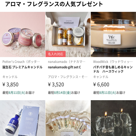
アロマ・フレグランスの人気プレゼント
「PANPURI（パンピューリ）」
2003年にタイで誕生。タイの伝統的な癒やしのアプローチとクリ
エイティブな発想から生まれる、多様な香りをお届けするブラン
ド。心と体、内面の健康と外面の美しさ。この切っても切れない
関係へのホリスティック（包括的）なアプローチをご提案してい
ます。
商品詳細情報
成分
変性アルコール、ジプロピレングリコール、パンピュ
ーリ シグネチャー ブレンドエッセンシャルオイル
本体サイズ
長さ6cm×幅6cm×高さ12cm
パッケージ外
直方体化粧箱
装