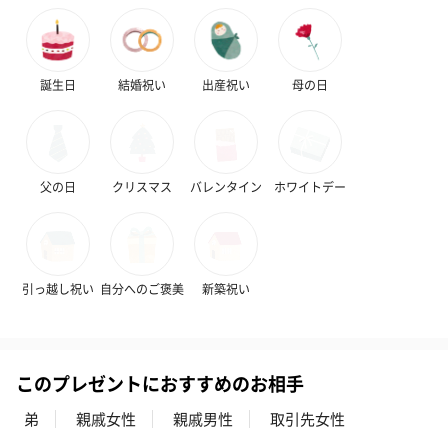
誕生日
結婚祝い
出産祝い
母の日
シーズンブーケ（ひま
ブーケ（ホワイトグリ
ブーケ（ピン
父の日
クリスマス
バレンタイン
ホワイトデー
わり）（1,880円）
ーン）（1,650円）
（1,650円）
ドライフラワー・プリザーブドフラワー
引っ越し祝い
自分へのご褒美
新築祝い
自然のお花で作ったドライフラワー・プリザーブドフラワーを同
梱します。
一部花材が写真と異なる場合がございます。予めご了承くださ
い。パッケージに入れてお届けします。
このプレゼントにおすすめのお相手
弟
親戚女性
親戚男性
取引先女性