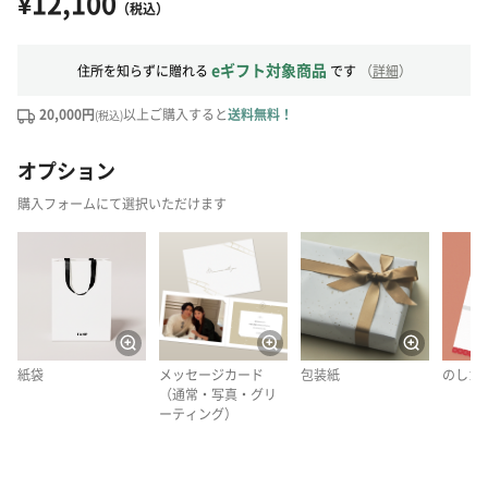
¥12,100
（税込）
eギフト対象商品
住所を知らずに贈れる
です
（
詳細
）
20,000円
以上ご購入すると
送料無料！
(税込)
オプション
購入フォームにて選択いただけます
紙袋
メッセージカード
包装紙
のしカ
（通常・写真・グリ
ーティング）