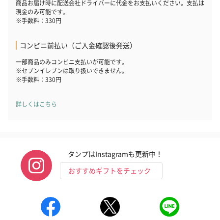
商品お届け時に配送会社ドライバーに代金をお支払いください。支払は
現金のみ可能です。
※手数料：330円
スキンケアグッズ
スキンケアグッズを同梱してお届けします。
コンビニ前払い（ご入金確認後発送）
一部商品のみコンビニ支払いが可能です。
※セブンイレブンは取り扱いできません。
※手数料：330円
詳しくはこちら
ハンドクリーム3本セッ
シャワージェル＆ハン
シャワージェ
ト【ありがとう】
ドクリーム（ピンクグ
ドクリーム（
タンプはInstagramも更新中！
（1,100円）
レープフルーツ）
ッシュローズ）（
（2,145円）
円）
おすすめギフトをチェック
リラックスグッズ
リラックスグッズを同梱してお届けします。