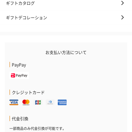
（660円）
ギフトカタログ
ギフトデコレーション
スイーツ
スイーツを同梱してお届けいたします。ギフトへの＋αにおすすめ
お支払い方法について
です。
PayPay
クレジットカード
ゼリーバウム カット
麦わらパンダバウム
3層デザート 
（レモン＆紅茶）（432
（バナナ味）（540円）
ェ〜国産フル
代金引換
円）
り〜 3号（86
一部商品のみ代金引換が可能です。