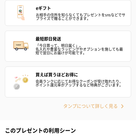
結婚祝いギフトへの＋αにおすすめです。新生活を彩るギフトオプ
ションをご用意いたしました。
eギフト
商品と同梱してお届けいたします。
お相手の住所を知らなくてもプレゼントをsnsなどでサ
プライズで贈ることができます。
最短即日発送
「今日買って、明日届く」。
名入れや豊富なラッピングやオプションを施しても最
短で翌日にお届けが可能です。
ブライダルロリポップ
ブライダルロリポップ
今治タオルケ
買えば買うほどお得に
ドレス（いちご味)
タキシード（コーラ味)
ンドタオル・
会員ランクに応じてお得なクーポンが受け取れたり、
ポイント還元率がアップするなど特典がございます。
（1,122円）
（1,122円）
タオル）（3,4
タンプについて詳しく見る
生花
生花のブーケを同梱します。
※9-15時にご注文いただく場合、最短のお届け可能日が通常より
このプレゼントの利用シーン
も1日遅くなります。