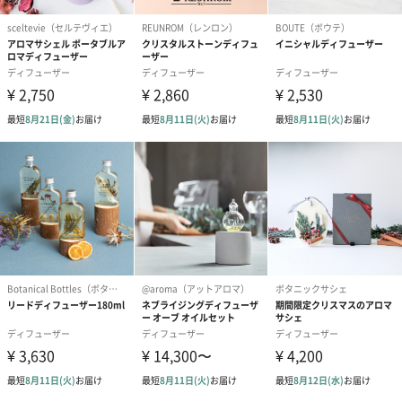
ジャスミンアブソリュート
ジャスミンのラグジュアリーで活力のある香りで、幸福感に満ち
生き生きとした前向きな気持ちへ。
オーガニック認証イランイラン
フレッシュな花の香りが、気分を高め、リラックスした気持ちへ
と導きます。
インドシン 100mL（レモングラス）
トロピカルな香りで、気分を高め、明るく陽気な気持ち
へ。