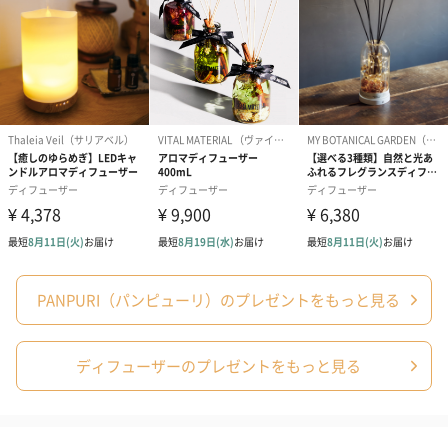
ら、そのまま反時計回りにキャップを回してください。 キャップ
に描かれている説明をあわせてご覧ください。
こんな使い方もできます
サイアミーズウォーター・ディスタントショアーズには同じ香り
のルームスプレーもあるので、セットでご購入いただくこともで
きます。またサイアミーズウォーターはNR（ジャスミン）／イン
ドシンはBL（レモングラス）と同じ香りのボディケア・ハンドケ
アがあるので、生活のすべてを好きな香りで揃えたいという方に
もおすすめです。
PANPURI（パンピューリ）のプレゼントをもっと見る
ベッドルームには精油100%でアロマセラピー効果を感じられる
「ボタニーアンビエンスディフューザー」、リビングルームやお
ディフューザーのプレゼントをもっと見る
仕事スペースには「パフュームディフューザー」と使い分けする
のもいいですね。