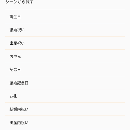
シーンから探す
誕生日
結婚祝い
花束ハンドタオル（ピ
花束ハンドタオル（ブ
花束ハンドタ
出産祝い
ンク）（1,760円）
ルー）（1,760円）
ワイト）（1,7
お中元
記念日
キャンドル・お香
結婚記念日
キャンドル・お香を同梱してお届けいたします。
お礼
結婚内祝い
出産内祝い