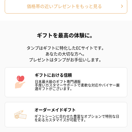
価格帯の近いプレゼントをもっと見る
出産祝いちょい足しギフト
出産祝いギフトへの＋αにおすすめです。お母様にもお子様にも嬉
しいギフトオプションをご用意いたしました。
ギフトを最高の体験に。
商品と同梱してお届けいたします。
タンプはギフトに特化したECサイトです。
あなたの大切な方へ。
プレゼントはタンプがお手伝いします。
ギフトにおける信頼
日本最大級のギフト専門通販
手厚いカスタマーサポートで柔軟な対応やバイヤー厳
選ギフトがございます。
ノンカフェインフルー
葉酸入りデカフェコー
カフェインレ
ツティー（562円）
ヒー（875円）
ー（519円）
オーダーメイドギフト
ギフトシーンに合わせた豊富なオプションで特別な日
を彩るカスタマイズが可能です。
結婚祝いちょい足しギフト