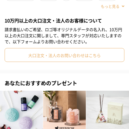
して再利用できるボトル、詰め替え用レフィルを使うことで環境
#取引先女性
#取引先男性
#義母
#義父
#部下女性
に配慮しています。
10万円以上の大口注文・法人のお客様について
#部下男性
#甥
#姪
#娘
#息子
#姉
#妹
#兄
請求書払いのご希望、ロゴ等オリジナルデータの名入れ、10万円
#彼女
#女子大学生
#男子大学生
#同僚男性
#同僚女性
以上の大口注文に関しまして、専門スタッフが対応いたしますの
サイアミーズウォーター 100mL（ジャスミン）
で、以下フォームよりお問い合わせください。
#上司男性
#上司女性
#母親
#父親
#妻
#夫
#女性
活気ある、生き生きとした気持ちへ。
大口注文・法人のお問い合わせはこちら
#男性
#男友達
#女友達
#彼氏
#20代前半
#20代後半
エキゾチックな花々と爽やかなミントのアロマティックなブレン
#30代
#40代
#50代
ドの香りが心地よく広がります。パンピューリを代表するこのエ
ッセンシャルオイルブレンドは、深くて甘い、エキゾチックな花
あなたにおすすめのプレゼント
の香りで魅了し、あなたを古代タイの水祭の時代へと誘います。
はちみつ色をしたジャスミンアブソリュート、オーガニック認証
のイランイランのフレッシュな花の香りがタイミントと上品に織
り重なります。