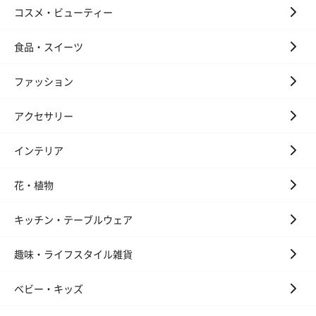
コスメ・ビューティー
フラワーテディベア
テディベア（バニラ）
テディベア（
食品・スイーツ
（2,390円）
（1,760円）
ル）（1,760円
ファッション
アクセサリー
紅茶・コーヒー・スイーツ
紅茶・コーヒー・スイーツを同梱してお届けいたします。ギフト
インテリア
への＋αにおすすめです。
花・植物
キッチン・テーブルウェア
趣味・ライフスタイル雑貨
ベビー・キッズ
アールグレイ（HAPPY
アールグレイティー
フルーツティー
BIRTHDAY TO YOU）
（660円）
円）