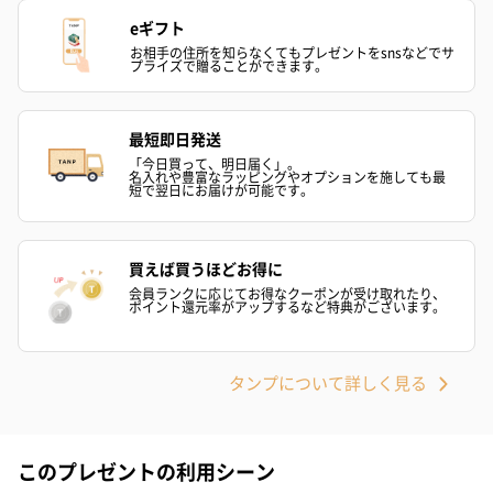
アールグレイ（HAPPY
アールグレイティー
フルーツティー
eギフト
BIRTHDAY TO YOU）
（660円）
円）
お相手の住所を知らなくてもプレゼントをsnsなどでサ
プライズで贈ることができます。
（660円）
最短即日発送
「今日買って、明日届く」。
名入れや豊富なラッピングやオプションを施しても最
短で翌日にお届けが可能です。
スイーツ
スイーツを同梱してお届けいたします。ギフトへの＋αにおすすめ
です。
買えば買うほどお得に
会員ランクに応じてお得なクーポンが受け取れたり、
ポイント還元率がアップするなど特典がございます。
タンプについて詳しく見る
このプレゼントの利用シーン
ゼリーバウム カット
麦わらパンダバウム
3層デザート 