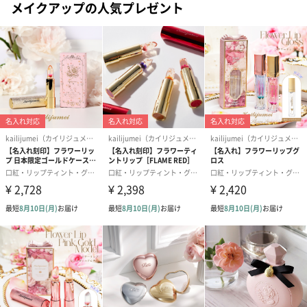
メイクアップの人気プレゼント
写真付きメッセージカ
写真付きメッセージカ
【誕生日】Hap
ード（680円）
ード（Thank you）ピ
Birthday ホ
ンク（680円）
刷なし）（11
ラッピング
ギフトラッピングを施してお届けします。
コットン巾着 【誕生
コットン巾着 【誕生
コットン巾着 
日】（グレー）S（550
日】（スモーキーピン
とう】 S（55