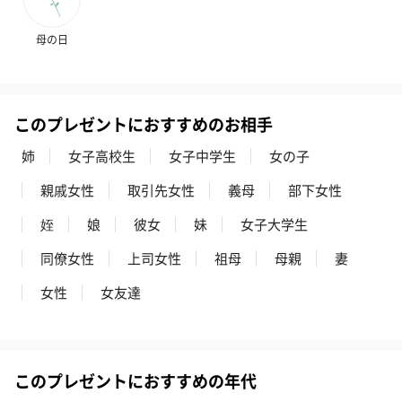
リラックスグッズ
母の日
リラックスグッズを同梱してお届けします。
このプレゼントにおすすめのお相手
姉
女子高校生
女子中学生
女の子
親戚女性
取引先女性
義母
部下女性
姪
娘
彼女
妹
女子大学生
かき氷入浴剤4点セット
かき氷入浴剤4点セット
バスフラワー
（ブルー）（748円）
（イエロー）（748円）
【Thank you】
同僚女性
上司女性
祖母
母親
妻
円）
女性
女友達
ハンドタオル・ハンカチ
このプレゼントにおすすめの年代
ハンドタオル・ハンカチを同梱してお届けいたします。ギフトへ
の＋αにおすすめです。