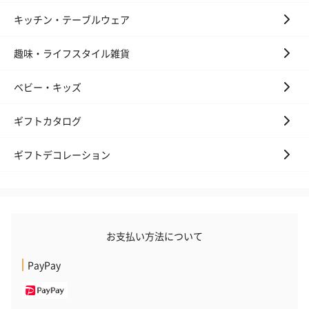
キッチン・テーブルウェア
趣味・ライフスタイル雑貨
フラッグカプセル：イ
フラッグカプセル：イ
ショートイン
ンセンススティック
ンセンススティック
（GRAPE AND
ベビー・キッズ
（END）（880円）
（St.OSMANTHUS）
（880円）
（880円）
ギフトカタログ
ギフトデコレーション
お酒
お酒を同梱してお届けいたします。
※20歳未満の方への酒類の販売はいたしません。
お支払い方法について
PayPay