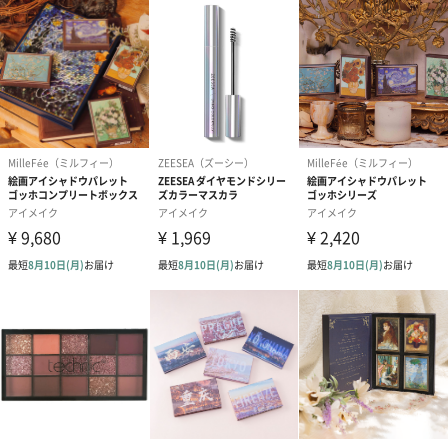
商品詳細情報
サイズ
9色：横65mm×縦67mm×厚14mm
12色：横92mm×縦63mm×厚13mm
容量
9色：6.8g
12色：7.2g
備考
オイルなどの成分を含む商品は、航空危険物に含まれ
るため航空機に搭載することができません。そのため
離島などの航空便を使用する地域にお住まいのかたへ
お届けの場合は、船便に変更するため1週間前後お届け
が遅くなる可能性がございます。
商品オプション情報
お届けボックスオプション
配送用のダンボールを装飾いたします。お相手のご住所に直接お