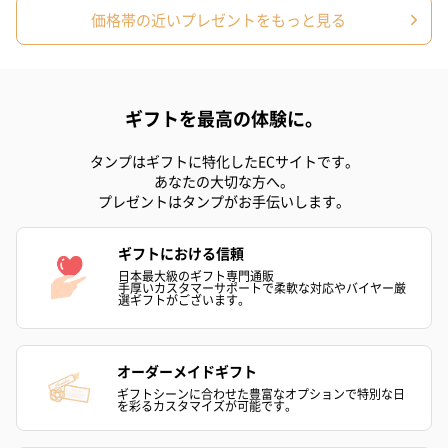
価格帯の近いプレゼントをもっと見る
フラワーテディベア
テディベア（バニラ）
テディベア（
ギフトを最高の体験に。
（2,390円）
（1,760円）
ル）（1,760円
タンプはギフトに特化したECサイトです。
あなたの大切な方へ。
プレゼントはタンプがお手伝いします。
紅茶・コーヒー・スイーツ
紅茶・コーヒー・スイーツを同梱してお届けいたします。ギフト
ギフトにおける信頼
への＋αにおすすめです。
日本最大級のギフト専門通販
手厚いカスタマーサポートで柔軟な対応やバイヤー厳
選ギフトがございます。
オーダーメイドギフト
ギフトシーンに合わせた豊富なオプションで特別な日
を彩るカスタマイズが可能です。