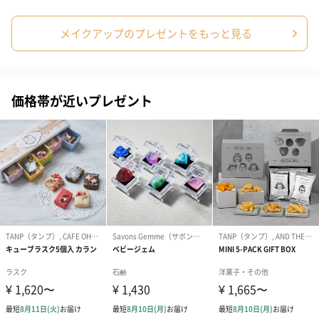
結婚祝いちょい足しギフト
メイクアップのプレゼントをもっと見る
結婚祝いギフトへの＋αにおすすめです。新生活を彩るギフトオプ
ションをご用意いたしました。
商品と同梱してお届けいたします。
価格帯が近いプレゼント
ブライダルロリポップ
ブライダルロリポップ
今治タオルケ
ドレス（いちご味)
タキシード（コーラ味)
ンドタオル・
（1,122円）
（1,122円）
タオル）（3,4
生花