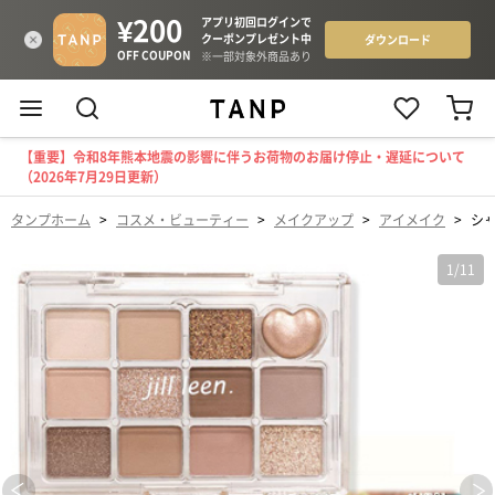
【重要】令和8年熊本地震の影響に伴うお荷物のお届け停止・遅延について
（2026年7月29日更新）
タンプホーム
>
コスメ・ビューティー
>
メイクアップ
>
アイメイク
>
シャ
1
/
11