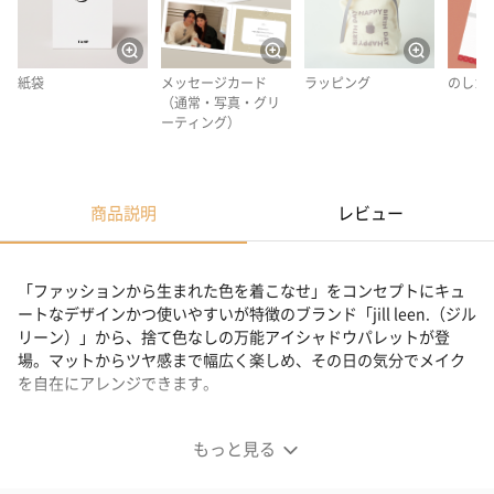
紙袋
メッセージカード
ラッピング
のしカ
（通常・写真・グリ
ーティング）
商品説明
レビュー
「ファッションから生まれた色を着こなせ」をコンセプトにキュ
ートなデザインかつ使いやすいが特徴のブランド「jill leen.（ジル
リーン）」から、捨て色なしの万能アイシャドウパレットが登
場。マットからツヤ感まで幅広く楽しめ、その日の気分でメイク
を自在にアレンジできます。
ベースカラーからポイントカラーまで
もっと見る