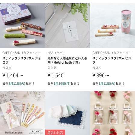
生花のブーケを同梱します。
※9-15時にご注文いただく場合、最短のお届け可能日が通常より
も1日遅くなります。
シーズンブーケ（ひま
ブーケ（ホワイトグリ
ブーケ（ピン
わり）（1,880円）
ーン）（1,650円）
（1,650円）
ドライフラワー・プリザーブドフラワー
自然のお花で作ったドライフラワー・プリザーブドフラワーを同
梱します。
一部花材が写真と異なる場合がございます。予めご了承くださ
い。パッケージに入れてお届けします。