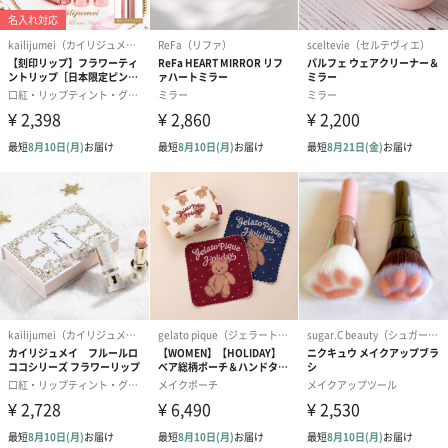
円）
ク）S（550円）
のしカード
商品の形質上、のしを直接添付できない商品にのし風のカードを
同梱します。
※のし下はご記入いただけません。
※カードのデザインは一部変更する場合があります。
結婚祝い（御結婚御
出産祝い（御出産御
内祝い_蝶結び
祝）（110円）
祝）（110円）
（110円）