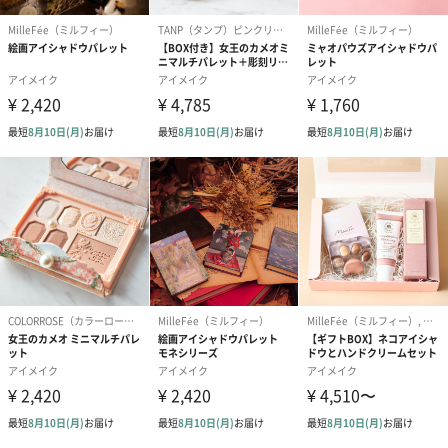
パープルベースの9色アイシャドウパレットです。大人っぽい締め
色と優しいピンクラメで可愛さとセクシーさを演出できる配色で
す。
「jill leen.（ジルリーン）」
2013年に誕生したブランド「jill leen.（ジルリーン）」。「ファ
ッションから生まれた色を着こなせ」をコンセプトにメイク・ネ
イルともに多種多様なカラーを展開。日本では繊維ネイルが
Twitterで大反響を呼び、ネイル・メイクアップアイテムともに人
気が高いブランドです。最新のカラートレンドを取り入れた商品
を作り出しています。
成分表