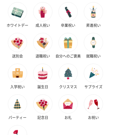
（レモン＆紅茶）（432
（バナナ味）（540円）
ェ〜国産フル
円）
り〜 3号（86
ホワイトデー
成人祝い
卒業祝い
昇進祝い
スキンケアグッズ
スキンケアグッズを同梱してお届けします。
送別会
退職祝い
自分へのご褒美
就職祝い
入学祝い
誕生日
クリスマス
サプライズ
ハンドクリーム3本セッ
シャワージェル＆ハン
シャワージェ
ト【ありがとう】
ドクリーム（ピンクグ
ドクリーム（
（1,100円）
レープフルーツ）
ッシュローズ）（
パーティー
記念日
お礼
お祝い
（2,145円）
円）