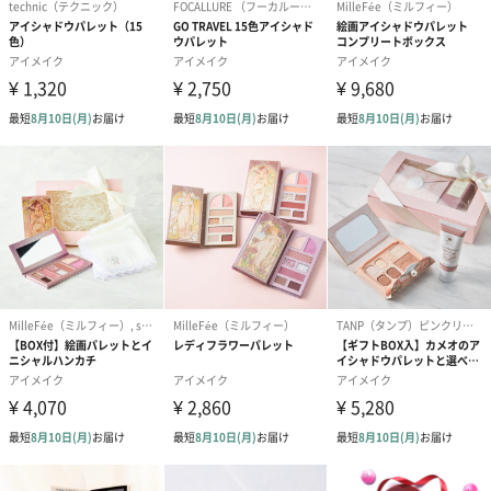
送りする際に人気のオプションです。お相手に直接手渡しする場
合は、紙袋との併用もおすすめです。
ダンボール装飾（ひま
ダンボール装飾（チュ
ダンボール装
わり）（720円）
ーリップ）（720円）
イトピンク×
ト）（580円）
紙袋
お渡し用の紙袋です。
商品に合わせたサイズをお届けします。