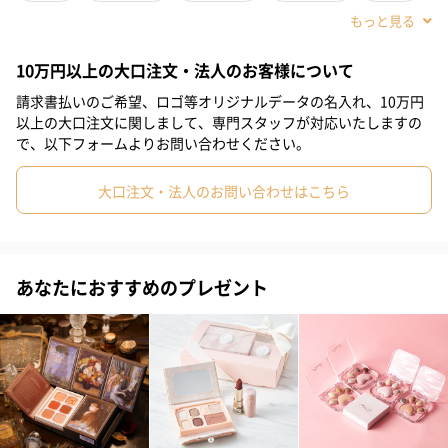
GM16（9色）
#お礼
#お祝い
#母の日
#姉
#女子高校生
まぶたに溶け込むような馴染みの良いマットや、個性的な3種類の
10万円以上の大口注文・法人のお客様について
#女子中学生
#女の子
#親戚女性
#取引先女性
#義母
ラメなど、9色のくすみカラーを配色したアイシャドウパレット。
請求書払いのご希望、ロゴ等オリジナルデータの名入れ、10万円
親しみやすいオレンジメイク、柔らかいブラウンメイク、ラメを
#部下女性
#姪
#娘
#彼女
#妹
#女子大学生
以上の大口注文に関しまして、専門スタッフが対応いたしますの
大胆に使ったメイク、さまざまな印象の目元を演出します。
で、以下フォームよりお問い合わせください。
#同僚女性
#上司女性
#祖母
#母親
#妻
#女性
大口注文・法人のお問い合わせはこちら
#女友達
#60代
#50代
#40代
#30代
#20代後半
GM03（9色）
#20代前半
#10代
オレンジブラウンベースの9色アイシャドウパレット。ベースカラ
あなたにおすすめのプレゼント
ーはむくみがちな目元も自然と引き締めます。メタリックなオレ
ンジゴールドラメが特徴の配色です。
GM12（9色）