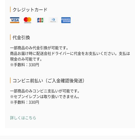
クレジットカード
プレミアムビール イネ
酔鯨 純米吟醸 吟麗
実楽山田錦 
ディット（712円）
（704円）
酒（655円）
代金引換
おつまみ・その他
一部商品のみ代金引換が可能です。
商品お届け時に配送会社ドライバーに代金をお支払いください。支払は
お酒にぴったりのおつまみ・サプリを同梱してお届けいたしま
現金のみ可能です。
す。
※手数料：330円
コンビニ前払い（ご入金確認後発送）
一部商品のみコンビニ支払いが可能です。
※セブンイレブンは取り扱いできません。
※手数料：330円
詳しくはこちら
いぶりがっことチーズ
ごろっとうまみ チーズ
しょっつるナッ
のオイル漬（981円）
のオイル漬（塩麹&レモ
円）
ン）（981円）