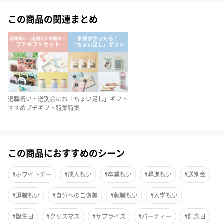
「ファッションから生まれた色を着こなせ」をコンセプトにキュ
ートなデザインかつ使いやすいが特徴の「jill leen.（ジルリー
この商品の関連まとめ
ン）」から、捨て色なしの万能アイシャドウパレットが登場！
マットからツヤ感まで幅広く楽しめ、その日の気分でメイクを自
在にアレンジできます！
カラー
退職祝い・送別会にお
「ちょい足し」ギフト
すすめプチギフト特集
特集
HT01（12色）
ライトなベージュカラーを集めたアイシャドウパレット。ハート
この商品におすすめのシーン
型にはどんなカラーにもマッチする、細かいラメがぎっしり！大
粒のラメやパール感のあるラメなど、ベースカラーと組み合わせ
#ホワイトデー
#成人祝い
#卒業祝い
#昇進祝い
#送別会
次第で、さまざまな抜け感メイクが完成します。
#退職祝い
#自分へのご褒美
#就職祝い
#入学祝い
#誕生日
#クリスマス
#サプライズ
#パーティー
#記念日