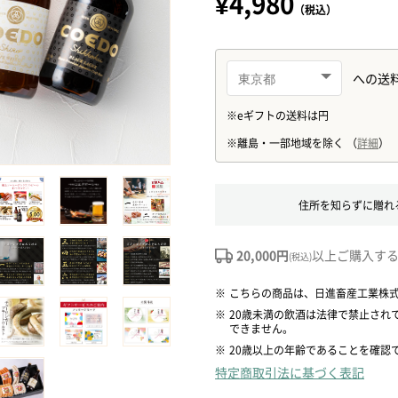
¥4,980
（税込）
住所を知らずに贈れ
20,000円
以上ご購入す
(税込)
※
こちらの商品は、日進畜産工業株
※
20歳未満の飲酒は法律で禁止され
できません。
※
20歳以上の年齢であることを確認
特定商取引法に基づく表記