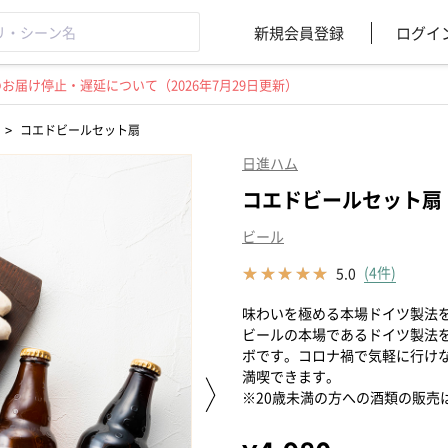
新規会員登録
ログイ
届け停止・遅延について（2026年7月29日更新）
>
コエドビールセット扇
日進ハム
コエドビールセット扇
ビール
(4件)
5.0
味わいを極める本場ドイツ製法
ビールの本場であるドイツ製法
ボです。コロナ禍で気軽に行け
満喫できます。
※20歳未満の方への酒類の販売