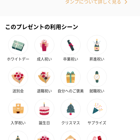
タンプについて詳しく見る
このプレゼントの利用シーン
フラワーテディベア
テディベア（バニラ）
テディベア（
（2,390円）
（1,760円）
ル）（1,760円
ホワイトデー
成人祝い
卒業祝い
昇進祝い
紅茶・コーヒー・スイーツ
送別会
退職祝い
自分へのご褒美
就職祝い
紅茶・コーヒー・スイーツを同梱してお届けいたします。ギフト
への＋αにおすすめです。
入学祝い
誕生日
クリスマス
サプライズ