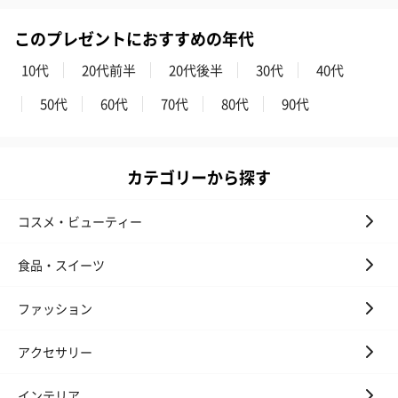
このプレゼントにおすすめの年代
ゼリーバウム カット
麦わらパンダバウム
3層デザート 
（レモン＆紅茶）（432
（バナナ味）（540円）
ェ〜国産フル
10代
20代前半
20代後半
30代
40代
円）
り〜 3号（86
50代
60代
70代
80代
90代
スキンケアグッズ
スキンケアグッズを同梱してお届けします。
カテゴリーから探す
コスメ・ビューティー
食品・スイーツ
ファッション
ハンドクリーム3本セッ
シャワージェル＆ハン
シャワージェ
アクセサリー
ト【ありがとう】
ドクリーム（ピンクグ
ドクリーム（
（1,100円）
レープフルーツ）
ッシュローズ）（
インテリア