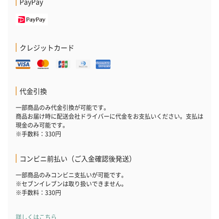
PayPay
キャンドル・お香
キャンドル・お香を同梱してお届けいたします。
クレジットカード
代金引換
一部商品のみ代金引換が可能です。
フラッグカプセル：イ
フラッグカプセル：イ
ショートイン
商品お届け時に配送会社ドライバーに代金をお支払いください。支払は
ンセンススティック
ンセンススティック
（GRAPE AND
現金のみ可能です。
※手数料：330円
（END）（880円）
（St.OSMANTHUS）
（880円）
（880円）
コンビニ前払い（ご入金確認後発送）
一部商品のみコンビニ支払いが可能です。
お酒
※セブンイレブンは取り扱いできません。
※手数料：330円
お酒を同梱してお届けいたします。
※20歳未満の方への酒類の販売はいたしません。
詳しくはこちら