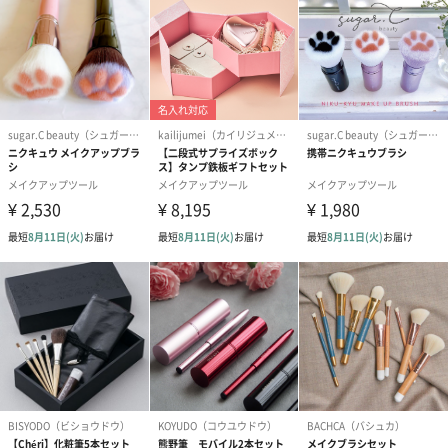
お手入れ方法
ブラシが汚れたら、洗顔用洗剤や固形石鹸などを付けてぬるま湯
で洗ってください。
洗浄後はぬるま湯でよくすすぎ、タオルで水気を取ってからよく
乾かしてください。
Tool No.01 : Stationery Series（セット内容）
Brush 01 : Eyeshadow brush
広く塗るのに最適なミニパンブラシで、立てて使うと狭い部分ま
で細かなタッチが可能。アイシャドウブラシとして、目元のハイ
ライトブラシとしてもマルチに活躍してくれます。