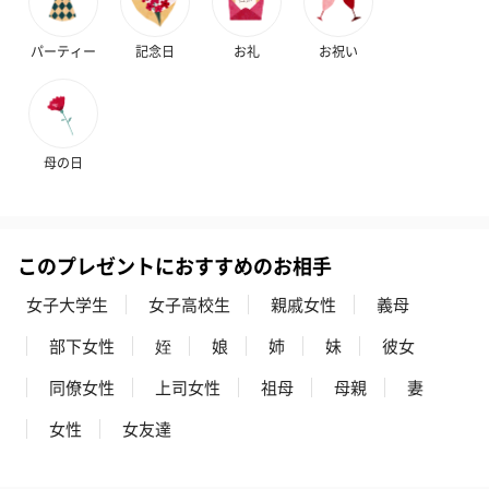
パーティー
記念日
お礼
お祝い
アールグレイ（HAPPY
アールグレイティー
フルーツティー
BIRTHDAY TO YOU）
（660円）
円）
（660円）
母の日
このプレゼントにおすすめのお相手
スイーツ
スイーツを同梱してお届けいたします。ギフトへの＋αにおすすめ
女子大学生
女子高校生
親戚女性
義母
です。
部下女性
姪
娘
姉
妹
彼女
同僚女性
上司女性
祖母
母親
妻
女性
女友達