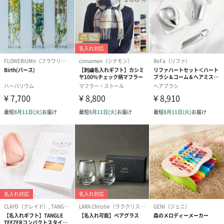
円）
ク）M（550円）
のしカード
商品の形質上、のしを直接添付できない商品にのし風のカードを
同梱します。
※のし下はご記入いただけません。
※カードのデザインは一部変更する場合があります。
結婚祝い（御結婚御
出産祝い（御出産御
内祝い_蝶結び
祝）（110円）
祝）（110円）
（110円）