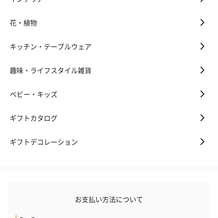
（2,145円）
円）
花・植物
リラックスグッズ
キッチン・テーブルウェア
リラックスグッズを同梱してお届けします。
趣味・ライフスタイル雑貨
ベビー・キッズ
ギフトカタログ
ギフトデコレーション
かき氷入浴剤4点セット
かき氷入浴剤4点セット
バスフラワー
（ブルー）（748円）
（イエロー）（748円）
【Thank you】
円）
お支払い方法について