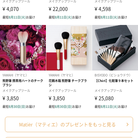
Brush 07 : Blusher brush
平たく柔らかいためチークやハイライト、パウダーなど多様に活
用できるブラシです。
「Matièr（マティエ）」
「新しい扉へ踏み出す一歩。その瞬間に感じる緊張を少しでも和
らげ、あなたの第一印象があなたの望む姿で残すことができるよ
うに」との想いを込め、2020年8月に韓国でローンチした
「Matièr（マティエ）」。
商品詳細情報
Matièr（マティエ）のプレゼントをもっと見る
セット内容
メイクブラシ×7本