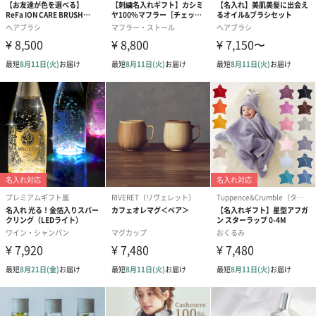
写真付きメッセージカ
写真付きメッセージカ
【誕生日】Hap
ード（680円）
ード（Thank you）ピ
Birthday ホ
ンク（680円）
刷なし）（11
ラッピング
ギフトラッピングを施してお届けいたします。
コットン巾着 【誕生
コットン巾着 【誕生
コットン巾着 
日】（グレー）M（550
日】（スモーキーピン
とう】 M（55