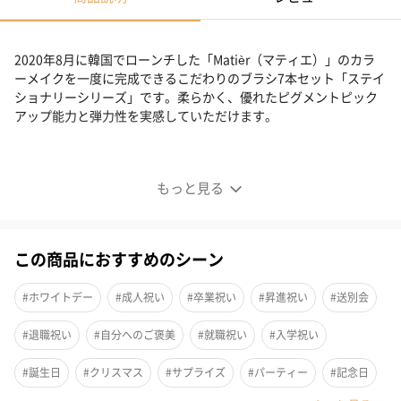
2020年8月に韓国でローンチした「Matièr（マティエ）」のカラ
ーメイクを一度に完成できるこだわりのブラシ7本セット「ステイ
ショナリーシリーズ」です。柔らかく、優れたピグメントピック
アップ能力と弾力性を実感していただけます。
こだわりのステイショナリーシリーズ（ブラシ7本セッ
ト）
もっと見る
この商品におすすめのシーン
#ホワイトデー
#成人祝い
#卒業祝い
#昇進祝い
#送別会
#退職祝い
#自分へのご褒美
#就職祝い
#入学祝い
#誕生日
#クリスマス
#サプライズ
#パーティー
#記念日