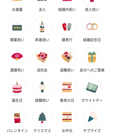
お歳暮
法人
結婚内祝い
成人祝い
開業祝い
昇進祝い
親孝行
結婚記念日
還暦祝い
送別会
退職祝い
自分へのご褒美
誕生日
就職祝い
敬老の日
ホワイトデー
バレンタイン
クリスマス
お中元
サプライズ