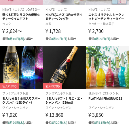
んか？
マリー・アントワネットが愛したヴェルサイユのバラのエピソー
ドをもとに作られたお酒です。バラとりんごが香るスパークリン
グワインは、見た目も美しく、女性への贈り物に特に喜ばれま
す。
記念日のプレゼントや、パーティーの手土産にもおすすめです。
商品詳細情報
商品本体サイ
幅7cm×奥行7cm×高さ24cm
ズ
商品本体重量
1500g（750ml）
（容積）
製造国
フランス
保存方法
直射日光を避け、常温で保存