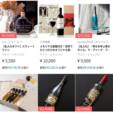
原材料
果実酒（発泡性）
アレルゲン
なし
注意事項
20歳未満の方への酒類の販売は法律で禁止されていま
す。
商品オプション情報
紙袋
あり（275円）