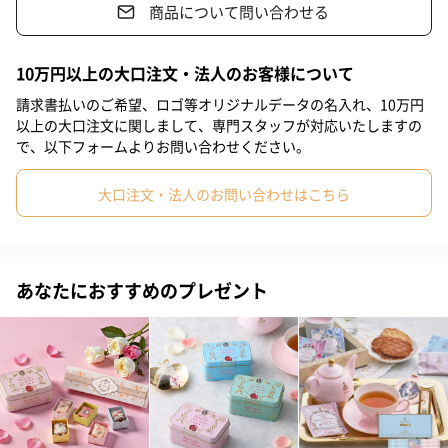
商品について問い合わせる
#親戚男性
#取引先女性
#取引先男性
#義母
#義父
ニナス マリーアントワネット
#部下女性
#部下男性
#娘
#息子
#姉
#妹
#兄
10万円以上の大口注文・法人のお客様について
「ニナス マリーアントワネット」は、パリの中心地であるヴァン
#弟
#彼女
#同僚女性
#上司男性
#上司女性
#祖父
請求書払いのご希望、ロゴ等オリジナルデータの名入れ、10万円
ドーム広場のすぐ隣に本店を構える、フランスの紅茶ブランドで
以上の大口注文に関しまして、専門スタッフが対応いたしますの
#祖母
#母親
#父親
#妻
#夫
#女性
#男性
す。
で、以下フォームよりお問い合わせください。
#男友達
#女友達
#彼氏
#20代前半
#20代後半
#40代
大口注文・法人のお問い合わせはこちら
ヴェルサイユ王立菜園「le Potager du Roi」唯一の契約企業であ
り、ベルサイユ宮殿の貴族やマリー・アントワネットにも愛され
#50代
#30代
#60代
#70代
#80代
#90代
たフレグランスを使った、ユニークなフレーバーティーを提供し
ています。
あなたにおすすめのプレゼント
ロゼ・ド・マリー・アントワネットは、その唯一の契約企業がつ
くった世界唯一のマリーアントワネットの特別なお酒です。
見た目も美しく華やかなスパークリングワインを贈りませ