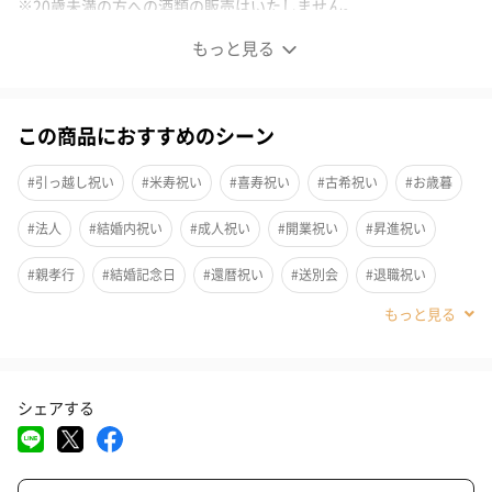
※20歳未満の方への酒類の販売はいたしません。
もっと見る
バラが香るマリー・アントワネットのお酒
この商品におすすめのシーン
ヴェルサイユ宮殿に今でも残る「王の菜園」と呼ばれる菜園。そ
の菜園で栽培されているバラとりんごを使用したマリー・アント
#引っ越し祝い
#米寿祝い
#喜寿祝い
#古希祝い
#お歳暮
ワネット由来のスパークリングワインです。
#法人
#結婚内祝い
#成人祝い
#開業祝い
#昇進祝い
＜味わい＞
ひと口含めば、ヴェルサイユ宮殿で育ったバラの香りと、りんご
#親孝行
#結婚記念日
#還暦祝い
#送別会
#退職祝い
の爽やかな甘い香りが広がります。
#自分へのご褒美
#誕生日
#就職祝い
#敬老の日
#ホワイトデー
#バレンタイン
#クリスマス
#お中元
飲み方
シェアする
#サプライズ
#パーティー
#記念日
#お礼
#お祝い
冷蔵庫でよく冷やしてお召し上がりください。
#父の日
#母の日
#結婚祝い
#同僚男性
#親戚女性