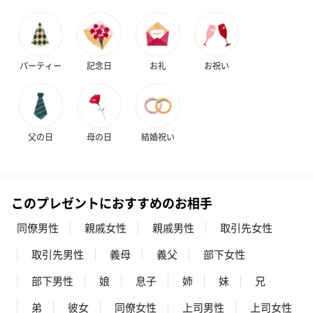
パーティー
記念日
お礼
お祝い
父の日
母の日
結婚祝い
このプレゼントにおすすめのお相手
同僚男性
親戚女性
親戚男性
取引先女性
取引先男性
義母
義父
部下女性
部下男性
娘
息子
姉
妹
兄
弟
彼女
同僚女性
上司男性
上司女性