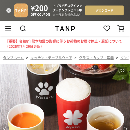
【重要】令和8年熊本地震の影響に伴うお荷物のお届け停止・遅延について
（2026年7月29日更新）
タンプホーム
>
キッチン・テーブルウェア
>
グラス・カップ・酒器
>
タン
1
/
22