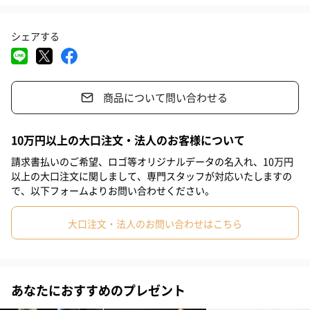
#お祝い
#父の日
#母の日
#結婚祝い
#男子大学生
シェアする
#親戚女性
#親戚男性
#義母
#義父
#部下女性
①スター（0円）
②肉球（0円）
③北欧ハート（
#部下男性
#甥
#姪
#娘
#息子
#姉
#妹
#兄
商品について問い合わせる
#弟
#女子大学生
#彼女
#同僚男性
#同僚女性
#上司男性
#上司女性
#祖父
#祖母
#母親
#父親
名入れ書体
10万円以上の大口注文・法人のお客様について
#妻
#夫
#女性
#男性
#男友達
#女友達
#彼氏
請求書払いのご希望、ロゴ等オリジナルデータの名入れ、10万円
以上の大口注文に関しまして、専門スタッフが対応いたしますの
#20代前半
#20代後半
#30代
#40代
#50代
#70代
で、以下フォームよりお問い合わせください。
#80代
#60代
大口注文・法人のお問い合わせはこちら
１（0円）
２（0円）
３（0円）
あなたにおすすめのプレゼント