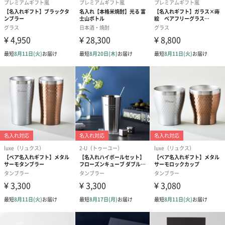
Happy Birthday（0円）
Happy Wedding（0
Thank you（
円）