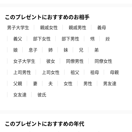
このプレゼントにおすすめのお相手
男子大学生
親戚女性
親戚男性
義母
義父
部下女性
部下男性
甥
姪
娘
息子
姉
妹
兄
弟
女子大学生
彼女
同僚男性
同僚女性
上司男性
上司女性
祖父
祖母
母親
父親
妻
夫
女性
男性
男友達
女友達
彼氏
このプレゼントにおすすめの年代