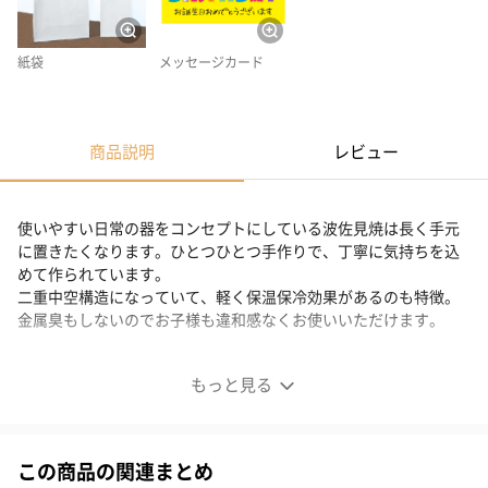
紙袋
メッセージカード
商品説明
レビュー
使いやすい日常の器をコンセプトにしている波佐見焼は長く手元
に置きたくなります。ひとつひとつ手作りで、丁寧に気持ちを込
めて作られています。
二重中空構造になっていて、軽く保温保冷効果があるのも特徴。
金属臭もしないのでお子様も違和感なくお使いいただけます。
商品詳細情報
もっと見る
内容量
270ml
サイズ
口径約７５ミリ×高さ約１３０ミリ
この商品の関連まとめ