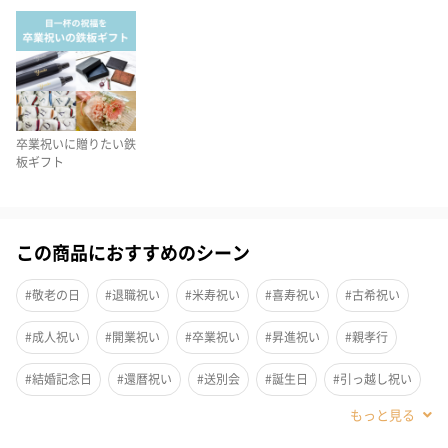
重さ
本体重量約２３５g
注意点
■一つ一つが手作りのため、多少の個体差・色ムラなど
が出る場合がございます。予めご了承くださいませ。
■本商品は、お客様にご入力いただきました内容を基
に、当店デザイナーがバランス良くレイアウト調整さ
せて頂きます。
卒業祝いに贈りたい鉄
ご入力内容や文字数により、多少デザインの変更が生
板ギフト
じる可能性がございます。
また、デザインの事前確認は承りかねますので予めご
了承くださいませ。
この商品におすすめのシーン
商品オプション情報
#敬老の日
#退職祝い
#米寿祝い
#喜寿祝い
#古希祝い
#成人祝い
#開業祝い
#卒業祝い
#昇進祝い
#親孝行
デザイン
#結婚記念日
#還暦祝い
#送別会
#誕生日
#引っ越し祝い
#ホワイトデー
#バレンタイン
#クリスマス
#記念日