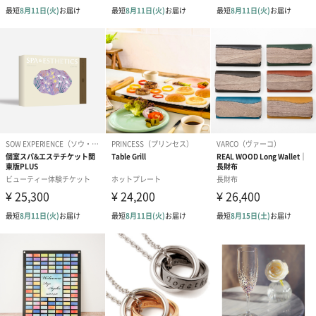
プリザーブドフラワー
プリザーブドフラワー
アミュレット 
ブーケ（ピンク）
ブーケ（ブルー）
ク）（1,500円
（2,580円）
（2,580円）
ぬいぐるみ
愛らしいぬいぐるみを同梱してお届けします。
誕生日・記念日・出産祝いなどのシーンにおすすめです。
フラワーテディベア
テディベア（バニラ）
テディベア（