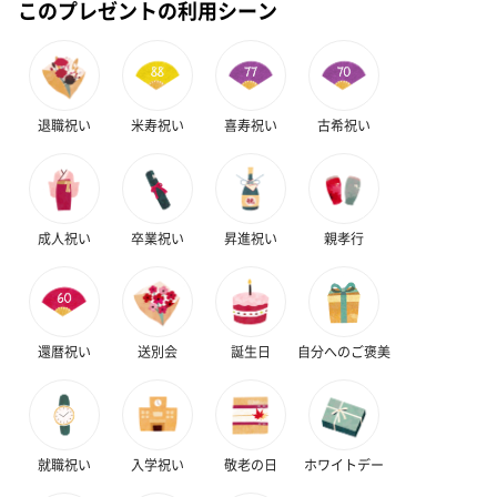
このプレゼントの利用シーン
退職祝い
米寿祝い
喜寿祝い
古希祝い
かき氷入浴剤4点セット
かき氷入浴剤4点セット
バスフラワー
（ブルー）（748円）
（イエロー）（748円）
【Thank you】
円）
成人祝い
卒業祝い
昇進祝い
親孝行
ハンドタオル・ハンカチ
ハンドタオル・ハンカチを同梱してお届けいたします。ギフトへ
還暦祝い
送別会
誕生日
自分へのご褒美
の＋αにおすすめです。
就職祝い
入学祝い
敬老の日
ホワイトデー