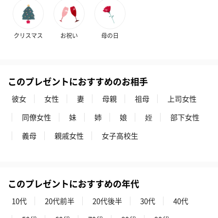
花束ハンドタオル（ピ
花束ハンドタオル（ブ
花束ハンドタ
クリスマス
お祝い
母の日
ンク）（1,760円）
ルー）（1,760円）
ワイト）（1,7
このプレゼントにおすすめのお相手
キャンドル・お香
彼女
女性
妻
母親
祖母
上司女性
キャンドル・お香を同梱してお届けいたします。
同僚女性
妹
姉
娘
姪
部下女性
義母
親戚女性
女子高校生
このプレゼントにおすすめの年代
10代
20代前半
20代後半
30代
40代
フラッグカプセル：イ
フラッグカプセル：イ
ショートイン
ンセンススティック
ンセンススティック
（GRAPE AND