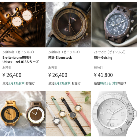
年10月に本格上陸したばかり。
世界のトレンドを先取りするなら、やっぱりHENRY LONDON！お
手頃価格でアンティーク風のデザインを手にできるのが魅力のひ
とつです。
ブランド誕生の背景
きっかけは、2人の若いデザイナーが、ロンドンのノッティング・
ヒル ポートペロー通りの骨董市でスイス製のヴィンテージウォッ
チを見つけたことでした。このヴィンテージウォッチに惚れ込ん
だデザイナーたちの想いは、やがて『この時計を現代に蘇らせた
い』とまで考えるようになり、2015年に「ヘンリーロンドン」が
誕生しました。
商品詳細情報