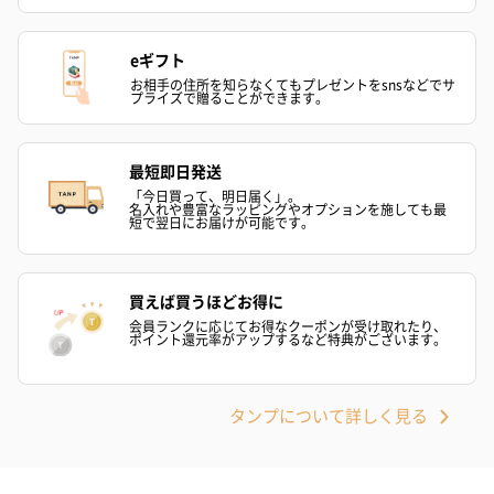
スキンケアグッズを同梱してお届けします。
eギフト
お相手の住所を知らなくてもプレゼントをsnsなどでサ
プライズで贈ることができます。
最短即日発送
「今日買って、明日届く」。
名入れや豊富なラッピングやオプションを施しても最
短で翌日にお届けが可能です。
ハンドクリーム3本セッ
シャワージェル＆ハン
シャワージェ
ト【ありがとう】
ドクリーム（ピンクグ
ドクリーム（
（1,100円）
レープフルーツ）
ッシュローズ）（
買えば買うほどお得に
（2,145円）
円）
会員ランクに応じてお得なクーポンが受け取れたり、
ポイント還元率がアップするなど特典がございます。
リラックスグッズ
タンプについて詳しく見る
リラックスグッズを同梱してお届けします。