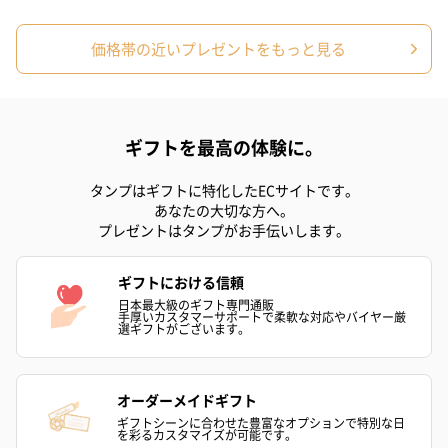
価格帯の近いプレゼントをもっと見る
スイーツ
スイーツを同梱してお届けいたします。ギフトへの＋αにおすすめ
です。
ギフトを最高の体験に。
タンプはギフトに特化したECサイトです。
あなたの大切な方へ。
プレゼントはタンプがお手伝いします。
ギフトにおける信頼
日本最大級のギフト専門通販
ゼリーバウム カット
麦わらパンダバウム
3層デザート 
手厚いカスタマーサポートで柔軟な対応やバイヤー厳
選ギフトがございます。
（レモン＆紅茶）（432
（バナナ味）（540円）
ェ〜国産フル
円）
り〜 3号（86
オーダーメイドギフト
ギフトシーンに合わせた豊富なオプションで特別な日
スキンケアグッズ
を彩るカスタマイズが可能です。