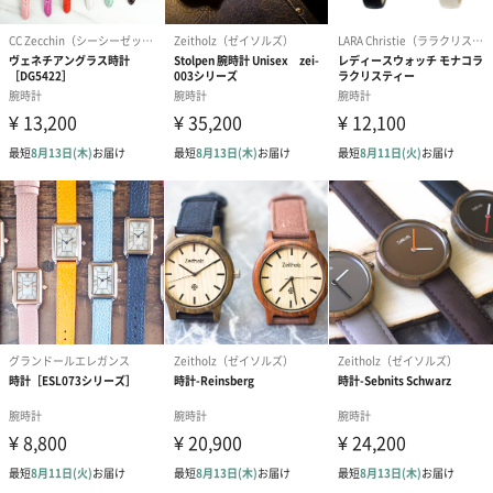
ケースサイズ：34mm
ラグ幅：16mm
ムーヴメント：自動巻き
ダイヤル：グリーン
ガラス：ミネラルガラス
ブレスレット：レザー
HENRY LONDON（ヘンリーロンドン）
HENRY LONDON（ヘンリーロンドン）は、2015年のバーゼルワ
ールドで発表され、同年10月にデビューしました。
ブランド創立と同時に世界各国のバイヤーからのラブコールを受
けて、ブランド創立から約2年であっという間に世界70か国で取扱
いがスタート。「社会現象を築いた」と言えるほどのスピード感
で、世界中にファンをつくっているブランドです。日本には2016