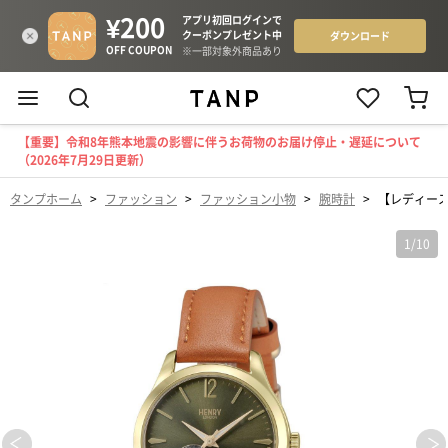
【重要】令和8年熊本地震の影響に伴うお荷物のお届け停止・遅延について
（2026年7月29日更新）
タンプホーム
>
ファッション
>
ファッション小物
>
腕時計
>
【レディース】腕
1
/
10