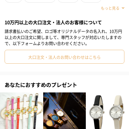
#敬老の日
#ホワイトデー
#クリスマス
#お祝い
#母の日
10万円以上の大口注文・法人のお客様について
#彼女
#女性
#妻
#母親
#祖母
#上司女性
請求書払いのご希望、ロゴ等オリジナルデータの名入れ、10万円
#同僚女性
#妹
#姉
#娘
#姪
#部下女性
#義母
以上の大口注文に関しまして、専門スタッフが対応いたしますの
で、以下フォームよりお問い合わせください。
#親戚女性
#女子高校生
#10代
#20代前半
#20代後半
大口注文・法人のお問い合わせはこちら
#30代
#40代
#50代
#60代
#70代
#80代
#90代
文字盤にはフォレストグリーンを、レザーベルトにはライトブラ
ウンを施すことでチズウィックの街並みを表現しました。イエロ
あなたにおすすめのプレゼント
ーゴールドのケースとドーム型風防が、よりクラシックな印象を
与えてくれます。
商品仕様