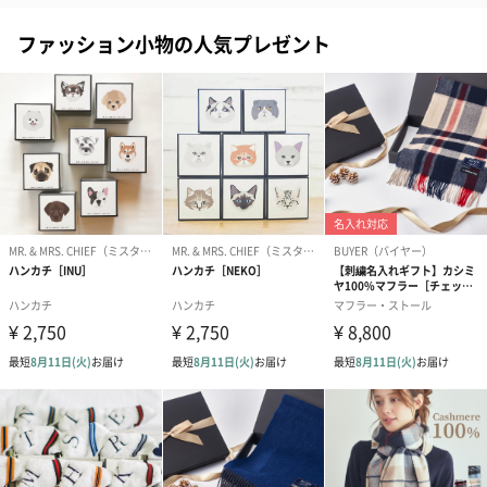
メッセージカード（通常・写真・グリーティング）
ファッション小物の人気プレゼント
誕生日や結婚祝い・出産祝いなど、様々なシーンのメッセージカ
ードを同梱します。
メッセージカードや封筒のデザインは一部変更する場合がありま
す。
写真付きメッセージカ
写真付きメッセージカ
【誕生日】Hap
ード（680円）
ード（Thank you）ピ
Birthday ホ
ンク（680円）
刷なし）（11
包装紙