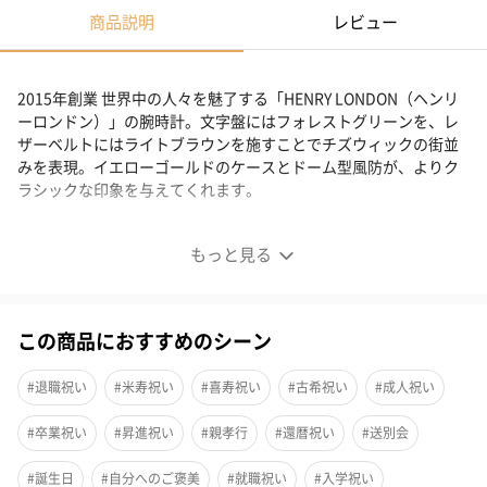
商品説明
レビュー
2015年創業 世界中の人々を魅了する「HENRY LONDON（ヘンリ
ーロンドン）」の腕時計。文字盤にはフォレストグリーンを、レ
ザーベルトにはライトブラウンを施すことでチズウィックの街並
みを表現。イエローゴールドのケースとドーム型風防が、よりク
ラシックな印象を与えてくれます。
HERITAGE SIGNATURE（HL34-AS-0456）
もっと見る
この商品におすすめのシーン
#退職祝い
#米寿祝い
#喜寿祝い
#古希祝い
#成人祝い
#卒業祝い
#昇進祝い
#親孝行
#還暦祝い
#送別会
#誕生日
#自分へのご褒美
#就職祝い
#入学祝い