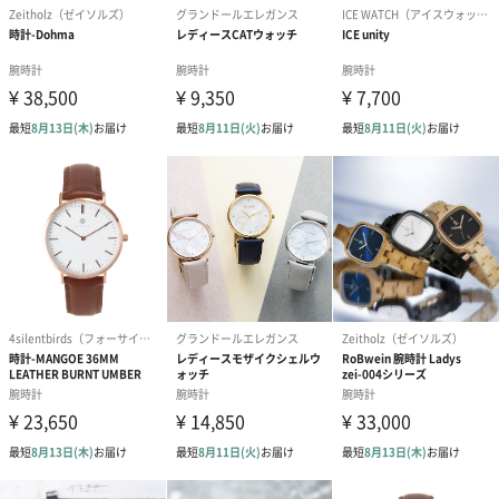
商品本体サイ
幅34mm×奥行12mm×高さ34mm
ズ
商品本体重量
45g
パッケージ内
取扱説明書、 保証書
同梱物
パッケージ外
直方体化粧箱
装
パッケージ外
幅28.5cm×奥行6cm×高さ3cm
装サイズ
パッケージ全
244.5g
体重量
製造国
中国
素材
ケース素材：SS(YGPVD)
バンド素材：レザー
ガラス素材：ミネラルガラス
仕様
ムーブメント：自動巻
防水：日常生活防水