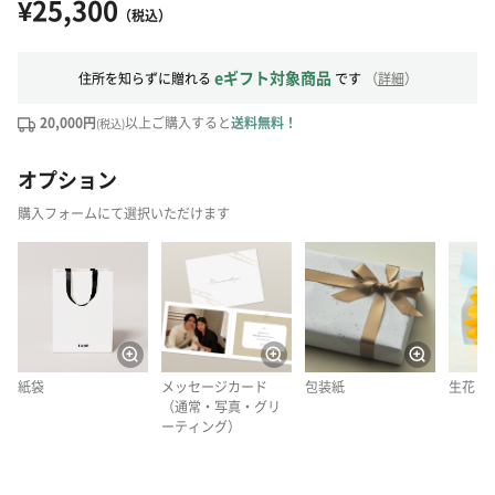
¥25,300
（税込）
eギフト対象商品
住所を知らずに贈れる
です
（
詳細
）
20,000円
以上ご購入すると
送料無料！
(税込)
オプション
購入フォームにて選択いただけます
紙袋
メッセージカード
包装紙
生花
（通常・写真・グリ
ーティング）