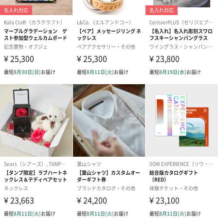
（2,390円）
（1,760円）
ル）（1,760円
紅茶・コーヒー・スイーツ
紅茶・コーヒー・スイーツを同梱してお届けいたします。ギフト
への＋αにおすすめです。
アールグレイ（HAPPY
アールグレイティー
フルーツティー
BIRTHDAY TO YOU）
（660円）
円）
（660円）