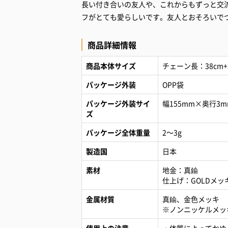
長い付き合いの友人や、これからもずっと交
フがとても愛らしいです。友人とおそろいで
商品詳細情報
商品本体サイズ
チェーン長：38cm
パッケージ外装
OPP袋
パッケージ外装サイ
幅155mm×奥行3m
ズ
パッケージ全体重量
2～3g
製造国
日本
素材
地金：真鍮
仕上げ：GOLDメッ
金属材質
真鍮、金色メッキ
※ノンニッケルメッ
使用上の注意
・体質によってかゆ