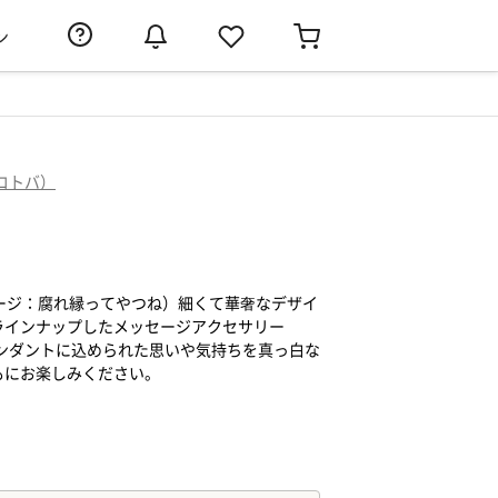
ン
コトバ）
ージ：腐れ縁ってやつね）細くて華奢なデザイ
ラインナップしたメッセージアクセサリー
ペンダントに込められた思いや気持ちを真っ白な
もにお楽しみください。