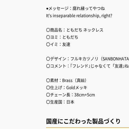
●メッセージ：腐れ縁ってやつね
It's inseparable relationship, right?
〇商品名：ともだち ネックレス
〇ヨミ：ともだち
〇イミ：友達
〇デザイン：フルキカツノリ（SANBONHAT
〇コメント：｢フレンド｣じゃなくて「友達｣
〇素材：Brass（真鍮）
〇仕上げ：Goldメッキ
〇チェーン長：38cm+5cm
〇生産国：日本
国産にこだわった製品づくり