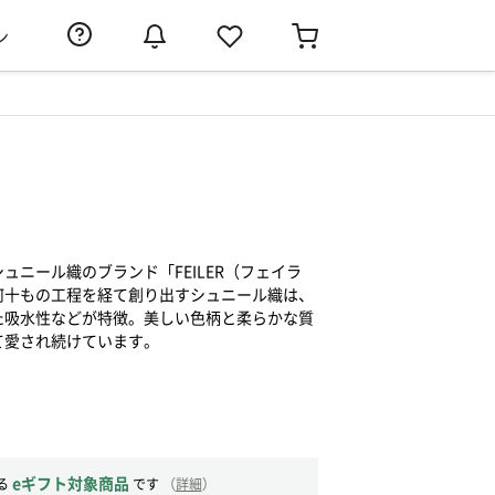
ン
ュニール織のブランド「FEILER（フェイラ
何十もの工程を経て創り出すシュニール織は、
た吸水性などが特徴。美しい色柄と柔らかな質
て愛され続けています。
eギフト対象商品
る
です
（
詳細
）