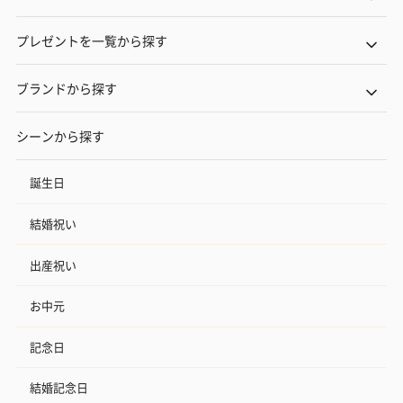
プレミアムビール イネ
実楽山田錦 特別純米
ジョニ－ウォ
ディット（712円）
酒（655円）
ブラック１２年（
円）
プレゼントを一覧から探す
ブランドから探す
おつまみ・その他
シーンから探す
お酒にぴったりのおつまみ・サプリを同梱してお届けいたしま
す。
誕生日
結婚祝い
出産祝い
お中元
いぶりがっことチーズ
ごろっとうまみ チーズ
しょっつるナッ
記念日
のオイル漬（981円）
のオイル漬（塩麹&レモ
円）
ン）（981円）
結婚記念日