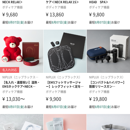
温熱ヘッドで打たせ湯を再現
付属の高温熱ヘッドのスイッチをいれると、素早く加熱を開始。
リリースガンの心地よい打撃感と温熱ヘッドで、まるで湯に打た
れているような感覚に。自宅やオフィスに居ながら至福の温泉気
分を味わうことができます。
高性能＋高品質
●重さ
女性でも片手で持てる約570g。パワフルかつ片手で使えるペット
ボトル1本分の重さ
●優れた耐久性
耐久性に優れたスーツケースと同じ素材を採用
●静音設計
わずか45dBの静音設計なので、場所を選ばず使えます