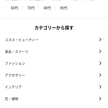
60代
70代
80代
90代
スキンケアグッズ
スキンケアグッズを同梱してお届けします。
カテゴリーから探す
コスメ・ビューティー
食品・スイーツ
ファッション
ハンドクリーム3本セッ
シャワージェル＆ハン
シャワージェ
アクセサリー
ト【ありがとう】
ドクリーム（ピンクグ
ドクリーム（
（1,100円）
レープフルーツ）
ッシュローズ）（
インテリア
（2,145円）
円）
花・植物
リラックスグッズ