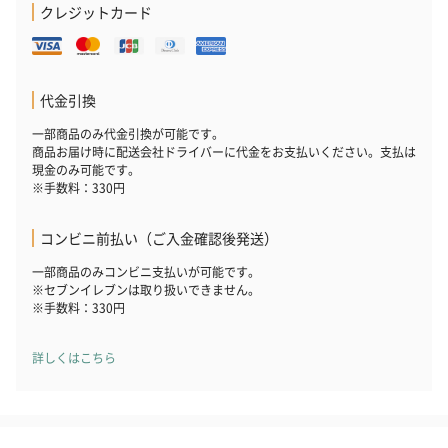
クレジットカード
代金引換
一部商品のみ代金引換が可能です。
商品お届け時に配送会社ドライバーに代金をお支払いください。支払は
花束ハンドタオル（ピ
花束ハンドタオル（ブ
花束ハンドタ
現金のみ可能です。
ンク）（1,760円）
ルー）（1,760円）
ワイト）（1,7
※手数料：330円
コンビニ前払い（ご入金確認後発送）
一部商品のみコンビニ支払いが可能です。
キャンドル・お香
※セブンイレブンは取り扱いできません。
※手数料：330円
キャンドル・お香を同梱してお届けいたします。
詳しくはこちら