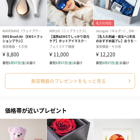
装
外装サイズ
285mm×97mm×223mm
保証期間
1年間
商品オプション情報
紙袋
お渡し用の紙袋です。
美容機器のプレゼントをもっと見る
商品に合わせたサイズをお届けします。
価格帯が近いプレゼント