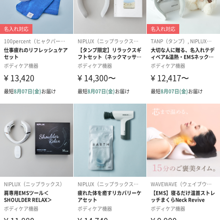
商品仕様
商品名 NIPLUX FASCIALAX
カラー ブラック
品番 NP-FX21
定格電源/消費電力 DC 5V 2A(USB)/約85W
電源供給元 ACアダプター/モバイルバッテリー
電池容量 リチウムイオン電池2600mAh
サイズ 約140mm×60mm×180mm
重量 約570g
セット内容 本体×1/ アタッチメント×6/ ACアダプターx1/ 充電用
USBコード×1/収納ケース×1/ 取扱説明書×1
注意事項