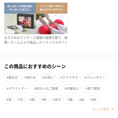
おすすめのマッサージ
還暦の健康を願う、癒
機・ホームエステ商品
しのリラックスギフト
この商品におすすめのシーン
#誕生日
#母の日
#お祝い
#クリスマス
#バレンタイン
#ホワイトデー
#自分へのご褒美
#卒業祝い
#部下男性
「NIPLUX（ニップラックス）」史上最も強力×最も振動！充実の
#弟
#兄
#妹
#姉
#息子
#娘
#姪
#甥
性能をこの一台に。
#女子大学生
#部下女性
#義父
#義母
#取引先男性
●楽々コードレス設計