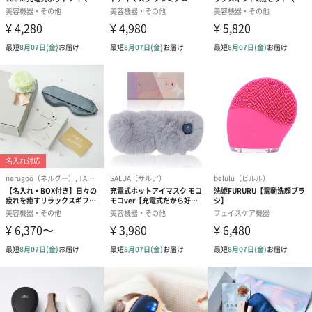
自宅で手軽に使えるボディケアアイテムを贈りませんか？
素材や形状の異なる6つのアタッチメントが、気になる部分を心地
よく刺激します。温熱ヘッドがよりリラックス効果を高め、ご自
宅で本格的な筋膜リリースを体感できます。
特に日頃から運動をする方に喜ばれるおすすめのアイテムです。
商品詳細情報
セット内容
本体×1/ アタッチメント×6/ ACアダプターx1/ 充電用
USBコード×1/収納ケース×1/ 保証書付取扱説明書
×1/
商品本体サイ
約140mm×60mm×180mm
ズ
商品本体重量
約570g
パッケージ外
直方体化粧箱