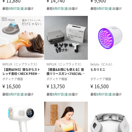
※本製品は、血行促進、血行改善、肩こり、肩の痛み、首の痛
み、痛みの緩和等を目的とした医療機器・治療器ではありませ
ん。一般家庭用のコードレスEMS温熱器です。
※本製品は、 一般家庭用のEMS (Electrical Muscle Stimulation)
運動器です。ご使用の前に、必ず製品付属の取扱説明書の「安全
上のご注意」をよくお読みのうえ、正しく安全にお使いくださ
い。
※ 万一、異常が発生した場合は、ただちに使用を中止しカスタマ
ーサービスへお問い合わせください。
※本取扱説明書に従った使い方をせずに生じた損害に関しまし
て、弊社は一切の責任を負いかねます。
※次のような医用電気機器とは、絶対に併用しないでください。
・ペースメーカーなどの体内植込み型医用電気機器
・人工心肺などの生命維持用医用電気機器
・心電計などの装着型医用電気機器