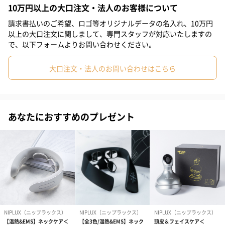
●4時間連続動作可能
10万円以上の大口注文・法人のお客様について
#親戚男性
#親戚女性
#男子高校生
#母親
#彼氏
●温熱アタッチメント
請求書払いのご希望、ロゴ等オリジナルデータの名入れ、10万円
●5段階強さレベル調整
#女友達
#男友達
#男性
#女性
#夫
#妻
#父親
以上の大口注文に関しまして、専門スタッフが対応いたしますの
●10mm超ロングストローク
で、以下フォームよりお問い合わせください。
#彼女
#祖母
#祖父
#上司女性
#上司男性
#同僚女性
●550mlペットボトルとほぼ同じ重さ
●高性能トルクモーター
大口注文・法人のお問い合わせはこちら
#同僚男性
#男子大学生
#20代前半
#20代後半
#30代
●6種類のアタッチメント
●10分自動オフ機能
#40代
#50代
#60代
#70代
#80代
#90代
あなたにおすすめのプレゼント
ビッグストロークでダイナミックアプローチ
1分間に最大約3200回振動！トリガーポイントを強力パワーで打
ち砕きます。5段階の強さレベルを選べ、押しあてる強さで筋肉へ
の伝わり方も変わります。