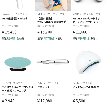
※次のような方は使用しないでください。
・心臓疾患のある方、血栓のある方
・乳幼児や子ども
・自ら意思表示ができない方や操作が行えない方
・顔面の神経障害、皮膚知覚障害、アレルギー体質、皮膚病、及
びアトピー性皮膚炎の方、敏感肌の方
・肌に傷や湿疹、はれもののある方
・血行障害、毛細血管拡張、血圧に異常のある方
・薬を服用中の方（医師にご相談の上ご使用下さい）
・悪性腫瘍のある方
・脳神経に異常を感じている方（てんかんなど）
・糖尿病による合併症などで、高度な末梢循環障害による知覚障
害のある方
・発熱（38℃以上）している方 ・安静を必要とする方、四肢の不
自由な方
・骨折や骨粗しょう症など、骨に異常のある方
・体調不良、身体に異常を感じている方
・医療機関で治療中の方（医師にご相談の上ご使用下さい）