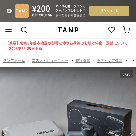
【重要】令和8年熊本地震の影響に伴うお荷物のお届け停止・遅延について
（2026年7月29日更新）
タンプホーム
>
コスメ・ビューティー
>
美容機器
>
ボディケア機器
>
【強
1
/
26