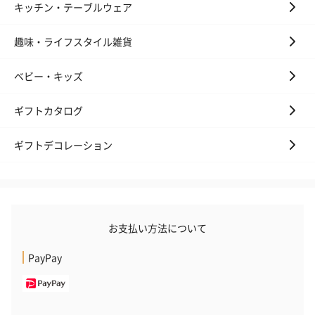
キッチン・テーブルウェア
リラックスグッズを同梱してお届けします。
趣味・ライフスタイル雑貨
ベビー・キッズ
ギフトカタログ
ギフトデコレーション
かき氷入浴剤4点セット
かき氷入浴剤4点セット
バスフラワー
（ブルー）（748円）
（イエロー）（748円）
【Thank you】
円）
お支払い方法について
ハンドタオル・ハンカチ
PayPay
ハンドタオル・ハンカチを同梱してお届けいたします。ギフトへ
の＋αにおすすめです。