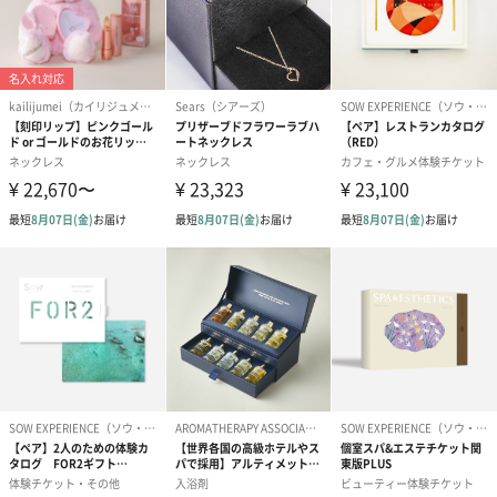
あり（280円）
メッセージカード（通常・写真・グリーティング）
誕生日や結婚祝い・出産祝いなど、様々なシーンのメッセージカ
ードを同梱します。
メッセージカードや封筒のデザインは一部変更する場合がありま
す。
写真付きメッセージカ
写真付きメッセージカ
【誕生日】Hap
ード（680円）
ード（Thank you）ピ
Birthday ホ
ンク（680円）
刷なし）（11