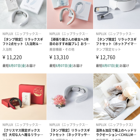
●4時間連続動作可能
1回のフル充電で、約24日間使用可能。※1日10分使用の場合
●ICチップ搭載で高性能かつ安全
高性能と安全面を追求した制御ICチップを搭載
6種類のアタッチメントがあらゆる部位にしっかりフィット
●U字型ヘッド
前腕、アキレス腱など、細めの筋肉に。
●円柱型ヘッド
足裏や関節など、ピンポイントで深く刺激したいときに。
●平面ヘッド
ふくらはぎなど、身体のあらゆる部位に平面で刺激。