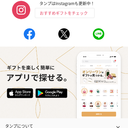
タンプはInstagramも更新中！
おすすめギフトをチェック
フラッグカプセル：イ
フラッグカプセル：イ
ショートイン
ンセンススティック
ンセンススティック
（GRAPE AND
（END）（880円）
（St.OSMANTHUS）
（880円）
（880円）
お酒
お酒を同梱してお届けいたします。
※20歳未満の方への酒類の販売はいたしません。
タンプについて