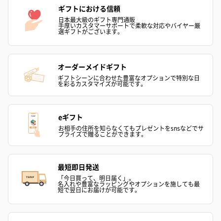
ギフトにおける信頼
日本最大級のギフト専門通販
手厚いカスタマーサポートで柔軟な対応やバイヤー厳
選ギフトがございます。
オーダーメイドギフト
プリザーブドフラワー
プリザーブドフラワー
アミュレット 
ギフトシーンに合わせた豊富なオプションで特別な日
を彩るカスタマイズが可能です。
ブーケ（ピンク）
ブーケ（ブルー）
ク）（1,500円
（2,580円）
（2,580円）
eギフト
お相手の住所を知らなくてもプレゼントをsnsなどでサ
プライズで贈ることができます。
ぬいぐるみ
愛らしいぬいぐるみを同梱してお届けします。
誕生日・記念日・出産祝いなどのシーンにおすすめです。
最短即日発送
「今日買って、明日届く」。
名入れや豊富なラッピングやオプションを施しても最
短で翌日にお届けが可能です。