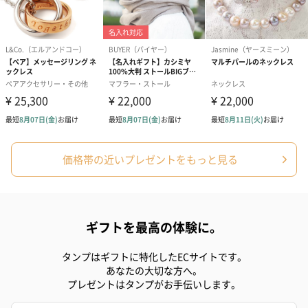
も1日遅くなります。
シーズンブーケ（ひま
ブーケ（ホワイトグリ
ブーケ（ピン
価格帯の近いプレゼントをもっと見る
わり）（1,880円）
ーン）（1,650円）
（1,650円）
ドライフラワー・プリザーブドフラワー
ギフトを最高の体験に。
自然のお花で作ったドライフラワー・プリザーブドフラワーを同
梱します。
タンプはギフトに特化したECサイトです。
一部花材が写真と異なる場合がございます。予めご了承くださ
あなたの大切な方へ。
い。パッケージに入れてお届けします。
プレゼントはタンプがお手伝いします。