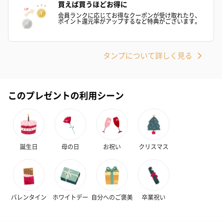
買えば買うほどお得に
会員ランクに応じてお得なクーポンが受け取れたり、
ポイント還元率がアップするなど特典がございます。
フラワーテディベア
テディベア（バニラ）
テディベア（
（2,390円）
（1,760円）
ル）（1,760円
タンプについて詳しく見る
このプレゼントの利用シーン
紅茶・コーヒー・スイーツ
紅茶・コーヒー・スイーツを同梱してお届けいたします。ギフト
への＋αにおすすめです。
誕生日
母の日
お祝い
クリスマス
バレンタイン
ホワイトデー
自分へのご褒美
卒業祝い
アールグレイ（HAPPY
アールグレイティー
フルーツティー