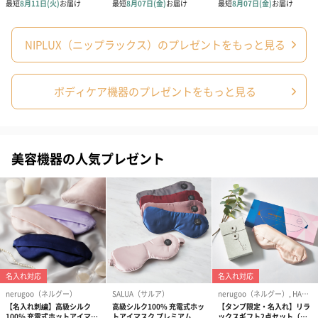
・骨折、整形などで顔面や首、頸椎に埋め込み手術を受けた方 ・
乳児、子供、お年寄りなど熱さを自覚できない方
・首や頸椎の病気のある方、またはあった方
NIPLUX（ニップラックス）のプレゼントをもっと見る
・むち打ち症、頸椎損傷、脊柱管狭窄症、椎間板ヘルニア、痛
風、急性（疼痛性）疾患のある方
ボディケア機器のプレゼントをもっと見る
・医師からマッサージ / ネックマッサージ / 首マッサージ / 温感マ
ッサージを禁じられている方
・医師からマッサージ機 / マッサージ器 / マッサージャー / ネック
マッサージャー の利用を禁じられている方
美容機器の人気プレゼント
・以前に、首マッサージ器、首マッサージャーを使用した際に体
調を崩されたことのある方
・首や頸椎の手術を行った方（医師にご相談の上ご使用下さい）
・妊娠中の方、出産直後の方（医師にご相談の上ご使用下さい）
上記に当てはまらない場合でも、ご使用に不安がある方は医師に
相談してください。