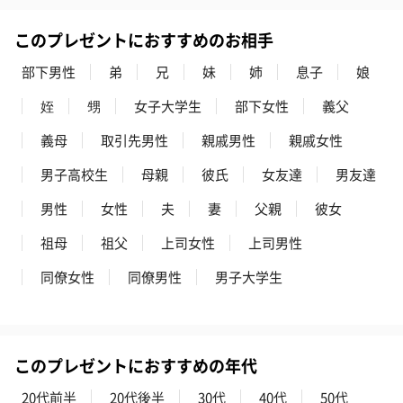
BIRTHDAY TO YOU）
（660円）
円）
（660円）
このプレゼントにおすすめのお相手
部下男性
弟
兄
妹
姉
息子
娘
姪
甥
女子大学生
部下女性
義父
義母
取引先男性
親戚男性
親戚女性
スイーツ
スイーツを同梱してお届けいたします。ギフトへの＋αにおすすめ
男子高校生
母親
彼氏
女友達
男友達
です。
男性
女性
夫
妻
父親
彼女
祖母
祖父
上司女性
上司男性
同僚女性
同僚男性
男子大学生
ゼリーバウム カット
麦わらパンダバウム
3層デザート 
このプレゼントにおすすめの年代
（レモン＆紅茶）（432
（バナナ味）（540円）
ェ〜国産フル
20代前半
20代後半
30代
40代
50代
円）
り〜 3号（86