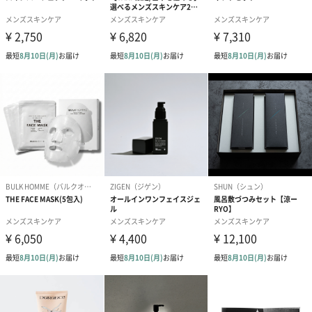
成分
水、PEG-8、グリセリン、ソルビトール、ラウリン
酸、BG、PEG-150、ミリスチン酸、水酸化Ｋ、加水分
解ヒアルロン酸、シナノキエキス、ドクダミエキス、
チャエキス、ヒドロキシステアリン酸、イソステアリ
ン酸、水酸化Na、リン酸2Na、セバシン酸ジイソプロ
ピル、炭酸ジカプリリル、ココアンホ酢酸Na、ペンテ
ト酸5Na、香料
お届けからの
約2年
使用期限
商品オプション情報
お届けボックスオプション
配送用のダンボールを装飾いたします。お相手のご住所に直接お
送りする際に人気のオプションです。お相手に直接手渡しする場
合は、紙袋との併用もおすすめです。