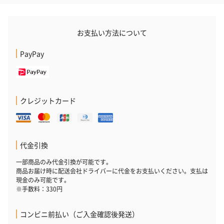
フラッグカプセル：イ
フラッグカプセル：イ
ショートイン
ンセンススティック
ンセンススティック
（GRAPE AND
（END）（880円）
（St.OSMANTHUS）
（880円）
お支払い方法について
（880円）
PayPay
お酒
お酒を同梱してお届けいたします。
※20歳未満の方への酒類の販売はいたしません。
クレジットカード
代金引換
一部商品のみ代金引換が可能です。
商品お届け時に配送会社ドライバーに代金をお支払いください。支払は
現金のみ可能です。
※手数料：330円
プレミアムビール イネ
酔鯨 純米吟醸 吟麗
実楽山田錦 
ディット（712円）
（704円）
酒（655円）
コンビニ前払い（ご入金確認後発送）