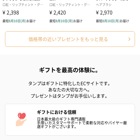
フラワーテディベア
テディベア（バニラ）
テディベア（
（2,390円）
（1,760円）
ル）（1,760円
価格帯の近いプレゼントをもっと見る
紅茶・コーヒー・スイーツ
紅茶・コーヒー・スイーツを同梱してお届けいたします。ギフト
への＋αにおすすめです。
ギフトを最高の体験に。
タンプはギフトに特化したECサイトです。
あなたの大切な方へ。
プレゼントはタンプがお手伝いします。
ギフトにおける信頼
アールグレイ（HAPPY
アールグレイティー
フルーツティー
日本最大級のギフト専門通販
手厚いカスタマーサポートで柔軟な対応やバイヤー厳
BIRTHDAY TO YOU）
（660円）
円）
選ギフトがございます。
（660円）