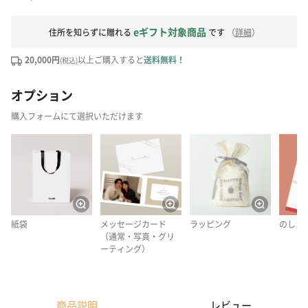
eギフト対象商品
住所を知らずに贈れる
です
（
詳細
）
20,000円
以上ご購入すると
送料無料！
(税込)
オプション
購入フォームにて選択いただけます
紙袋
メッセージカード
ラッピング
のしカ
（通常・写真・グリ
ーティング）
商品説明
レビュー