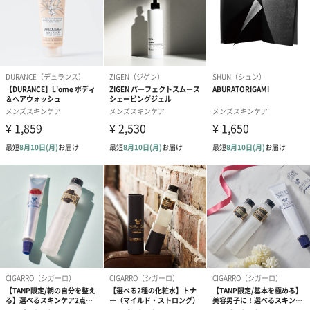
ダンボール装飾（ひま
ダンボール装飾（チュ
ダンボール装
わり）（720円）
ーリップ）（720円）
イトピンク×
ト）（580円）
紙袋
お渡し用の紙袋です。
商品に合わせたサイズをお届けします。