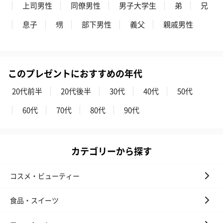
上司男性
同僚男性
男子大学生
弟
兄
息子
甥
部下男性
義父
親戚男性
このプレゼントにおすすめの年代
かき氷入浴剤4点セット
かき氷入浴剤4点セット
バスフラワー
20代前半
20代後半
30代
40代
50代
（ブルー）（748円）
（イエロー）（748円）
【Thank you】
円）
60代
70代
80代
90代
カテゴリーから探す
ハンドタオル・ハンカチ
ハンドタオル・ハンカチを同梱してお届けいたします。ギフトへ
コスメ・ビューティー
の＋αにおすすめです。
食品・スイーツ