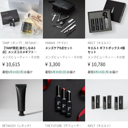
のしカード
商品の形質上、のしを直接添付できない商品にのし風のカードを
同梱します。
※のし下はご記入いただけません。
※カードのデザインは一部変更する場合があります。
結婚祝い（御結婚御
出産祝い（御出産御
内祝い_蝶結び
祝）（110円）
祝）（110円）
（110円）
結婚祝いちょい足しギフト
結婚祝いギフトへの＋αにおすすめです。新生活を彩るギフトオプ
ションをご用意いたしました。