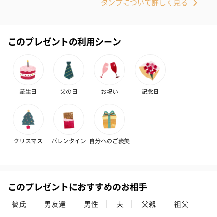
タンプについて詳しく見る
スキンケアグッズ
スキンケアグッズを同梱してお届けします。
このプレゼントの利用シーン
誕生日
父の日
お祝い
記念日
ハンドクリーム3本セッ
シャワージェル＆ハン
シャワージェ
ト【ありがとう】
ドクリーム（ピンクグ
ドクリーム（
（1,100円）
レープフルーツ）
ッシュローズ）（
クリスマス
バレンタイン
自分へのご褒美
（2,145円）
円）
このプレゼントにおすすめのお相手
リラックスグッズ
リラックスグッズを同梱してお届けします。
彼氏
男友達
男性
夫
父親
祖父