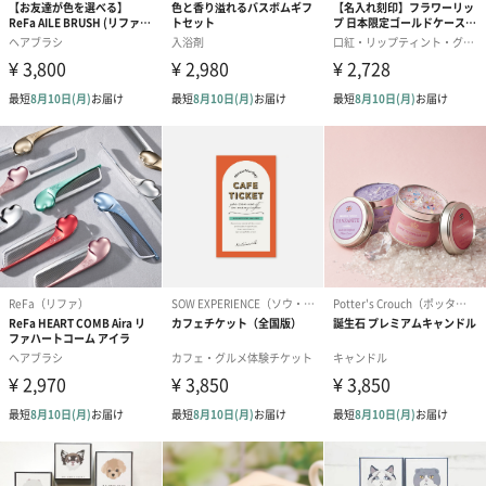
シーズンブーケ（ひま
ブーケ（ホワイトグリ
ブーケ（ピン
わり）（1,880円）
ーン）（1,650円）
（1,650円）
ドライフラワー・プリザーブドフラワー
自然のお花で作ったドライフラワー・プリザーブドフラワーを同
梱します。
一部花材が写真と異なる場合がございます。予めご了承くださ
い。パッケージに入れてお届けします。