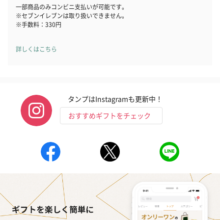
一部商品のみコンビニ支払いが可能です。
※セブンイレブンは取り扱いできません。
※手数料：330円
おつまみ・その他
お酒にぴったりのおつまみ・サプリを同梱してお届けいたしま
詳しくはこちら
す。
タンプはInstagramも更新中！
おすすめギフトをチェック
いぶりがっことチーズ
ごろっとうまみ チーズ
しょっつるナッ
のオイル漬（981円）
のオイル漬（塩麹&レモ
円）
ン）（981円）