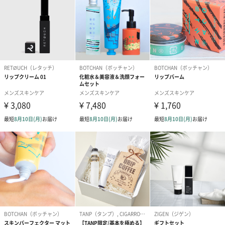
商品詳細情報
内容量
180ml
パッケージ外
直方体紙箱
装
パッケージ外
幅50mm×奥行き50mm奥行き200mm
装サイズ
製造国
日本
保存方法
直射日光を避け、常温で保存
使用上の注
1.傷、湿疹等、肌に異常のある時には使わないでくだ
意・使用法
さい。
2.使用中、赤み、かゆみ、刺激等の異常が現れた時は
使用を中止し、皮膚科専門医等へ相談してください。
そのまま使用を続けると症状が悪化することがありま
す。
3.目に入らないように注意してください。目に入った
場合は水で十分洗い流し、刺激が残る場合は医師にご
相談ください。