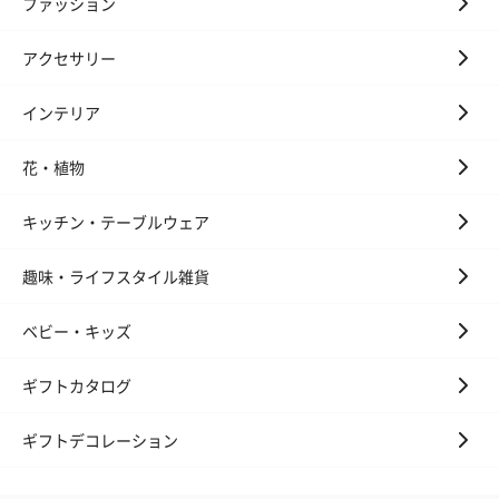
ファッション
アクセサリー
インテリア
花束ハンドタオル（ピ
花束ハンドタオル（ブ
花束ハンドタ
ンク）（1,760円）
ルー）（1,760円）
ワイト）（1,7
花・植物
キッチン・テーブルウェア
キャンドル・お香
趣味・ライフスタイル雑貨
キャンドル・お香を同梱してお届けいたします。
ベビー・キッズ
ギフトカタログ
ギフトデコレーション