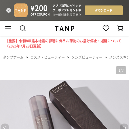
【重要】令和8年熊本地震の影響に伴うお荷物のお届け停止・遅延について
（2026年7月29日更新）
タンプホーム
>
コスメ・ビューティー
>
メンズビューティー
>
メンズスキ
1
/
7