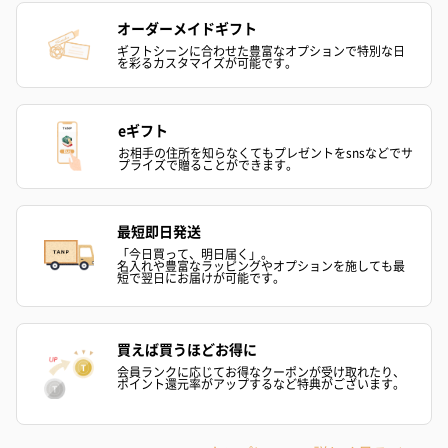
オーダーメイドギフト
ギフトシーンに合わせた豊富なオプションで特別な日
を彩るカスタマイズが可能です。
スイーツ
スイーツを同梱してお届けいたします。ギフトへの＋αにおすすめ
eギフト
です。
お相手の住所を知らなくてもプレゼントをsnsなどでサ
プライズで贈ることができます。
最短即日発送
「今日買って、明日届く」。
名入れや豊富なラッピングやオプションを施しても最
短で翌日にお届けが可能です。
ゼリーバウム カット
麦わらパンダバウム
3層デザート 
買えば買うほどお得に
（レモン＆紅茶）（432
（バナナ味）（540円）
ェ〜国産フル
会員ランクに応じてお得なクーポンが受け取れたり、
ポイント還元率がアップするなど特典がございます。
円）
り〜 3号（86