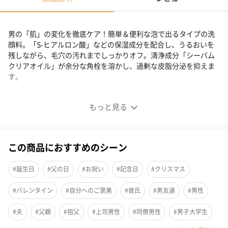
男の「肌」の変化を徹底ケア！簡単＆便利な泡で出るタイプの洗
顔料。「S-ヒアルロン酸」などの保湿成分を配合し、うるおいを
残しながら、毛穴の汚れまでしっかりオフ。清浄成分「シーバム
クリアオイル」が余分な角栓を溶かし、過剰な皮脂分泌を抑えま
す。
泡で簡単！便利な泡で出るタイプの洗顔料
もっと見る
この商品におすすめのシーン
#誕生日
#父の日
#お祝い
#記念日
#クリスマス
#バレンタイン
#自分へのご褒美
#彼氏
#男友達
#男性
#夫
#父親
#祖父
#上司男性
#同僚男性
#男子大学生