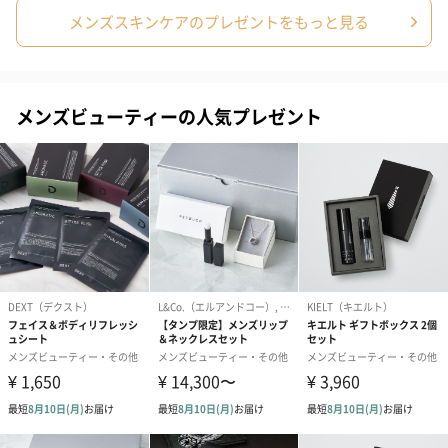
ード（680円）
ード（Thank you）ピ
Birthday ホ
メンズスキンケアのプレゼントをもっと見る
ンク（680円）
刷なし）（11
ラッピング
メンズビューティーの人気プレゼント
ギフトラッピングを施してお届けいたします。
コットン巾着 【誕生
コットン巾着 【誕生
コットン巾着 
日】（グレー）M（550
日】（スモーキーピン
とう】 M（55
円）
ク）M（550円）