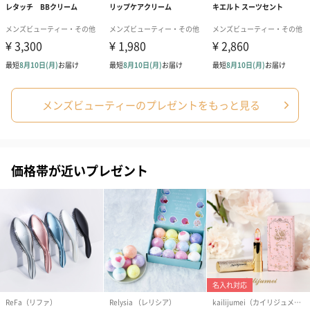
商品と同梱してお届けいたします。
メンズビューティーのプレゼントをもっと見る
ブライダルロリポップ
ブライダルロリポップ
夫婦箸と箸置
ドレス（いちご味)
タキシード（コーラ味)
（2,420円）
価格帯が近いプレゼント
（1,122円）
（1,122円）
生花
生花のブーケを同梱します。
※9-15時にご注文いただく場合、最短のお届け可能日が通常より
も1日遅くなります。