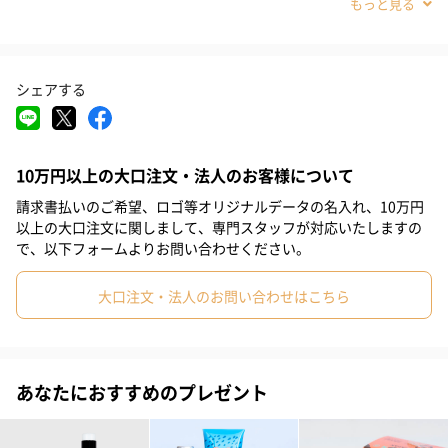
#弟
#兄
#息子
#甥
#部下男性
#義父
#親戚男性
#20代前半
#20代後半
#30代
#40代
#50代
#60代
シェアする
#70代
#80代
#90代
男の「肌」の変化を徹底ケア。「S-ヒアルロン酸」などの保湿成
分を配合し、うるおいを残しながら、毛穴の汚れまでしっかりオ
10万円以上の大口注文・法人のお客様について
フ。清浄成分「シーバムクリアオイル」が余分な角栓を溶かし、
過剰な皮脂分泌を抑えます。
請求書払いのご希望、ロゴ等オリジナルデータの名入れ、10万円
以上の大口注文に関しまして、専門スタッフが対応いたしますの
で、以下フォームよりお問い合わせください。
使用方法
大口注文・法人のお問い合わせはこちら
顔全体を水またはぬるま湯でぬらした後、手のひらに適量（2〜3
プッシュ）を取り、泡でつつみこむようにやさしく洗い、水また
あなたにおすすめのプレゼント
はぬるま湯で十分に洗い流してください。
※ひげを剃る場合は適量を塗布してください。