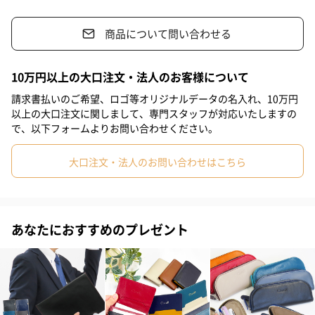
#部下男性
#部下女性
#義父
#義母
#取引先男性
商品について問い合わせる
#親戚男性
#親戚女性
#彼女
#同僚男性
#同僚女性
「できる大人」が本革素材を選ぶ理由
#上司男性
#上司女性
#祖父
#祖母
#母親
#父親
10万円以上の大口注文・法人のお客様について
多くの方が、大きな財布の中にまとめて小銭を入れることがほと
#妻
#夫
#女性
#男性
#男友達
#女友達
#彼氏
請求書払いのご希望、ロゴ等オリジナルデータの名入れ、10万円
んどだと思いますが、昨今電子決済の普及が進み、決済時に大き
以上の大口注文に関しまして、専門スタッフが対応いたしますの
な財布を取り出す機会が減っている方もおられます。
#20代前半
#20代後半
#30代
#40代
#50代
#60代
で、以下フォームよりお問い合わせください。
けれど、自動販売機等で小銭が必要なとき、大きな財布を取り出
すことが億劫…。そんな方には、ポケットに難なく入ってかさば
#70代
#80代
#90代
大口注文・法人のお問い合わせはこちら
らないコインケースが重宝します。
また、布製や合成皮革製のコインケースでも使用上問題はないで
すが、本革製のアイテムを持つこだわりを見せることで、スマー
あなたにおすすめのプレゼント
トな印象を与え、さらには自身のステータスやモチベーションを
高めてくれるでしょう。