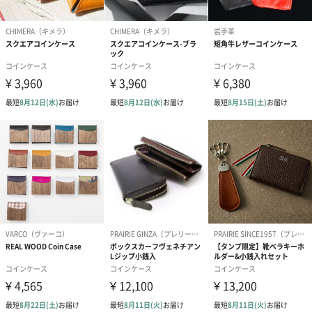
プレゼントの用途に合わせてお選びください。
・Present for you（一般のプレゼント向け）
・Happy Birthday ！（誕生日用）
・Congratulations !（お祝い用）
・Thank you so much（お礼用）
・Happy Mother's Day（母の日用）
・Happy Father's Day（父の日用）
・Merry Christmas !（クリスマス用）
・Happy Valentine's Day（バレンタイン用）
・Happy White Day（ホワイトデー用）
できる大人の本革アイテム CLuaR（シールアル）
～ビジネスパーソンの定番アイテムに Colors（個性）を～
持つことでスマートな印象を見せることができ、自身のステータ