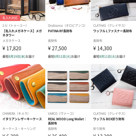
ついて
せん。
シワ・シボ、また血管が通っていた後である血筋や、
元々その動物が持っている傷跡は本革である証左で
す。また、トラと呼ばれるシワによる縞模様は、革好
きの方に珍重されるものでもあります。
アイテム1点1点に表れ方は異なり、ふたつとして同じ
ものはありませんので、本革の風合いとしてお楽しみ
いただければ幸いです。
素材
牛革、（裏地）シャンタン