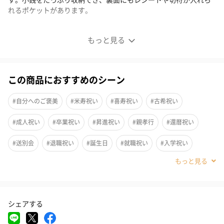
れるポケットがあります。
「できる大人」が選ぶ本革コインケース
もっと見る
普段遣いアイテムも“本革×カラー”でこだわりを
この商品におすすめのシーン
バイカラー仕様のボックスタイプのコインケースです。カバっと
開いて小銭を取り出しやすい、シンプルだけどたっぷり入るのが
#自分へのご褒美
#米寿祝い
#喜寿祝い
#古希祝い
嬉しい、人気の形です。
#成人祝い
#卒業祝い
#昇進祝い
#親孝行
#還暦祝い
小銭をたっぷり収納でき、裏面にもレシートや切符が入れられる
#送別会
#退職祝い
#誕生日
#就職祝い
#入学祝い
ポケットがあります。
#敬老の日
#ホワイトデー
#バレンタイン
#クリスマス
手のひらサイズなので邪魔にならないから、もしものときにもポ
#お祝い
#父の日
#母の日
#甥
#女子大学生
#弟
ケットやバッグに忍ばせておけば一安心。
電子マネー・スマホ決済の普及で小銭を持ち歩く機会が減った方
シェアする
#兄
#妹
#姉
#息子
#娘
#姪
#男子大学生
に。