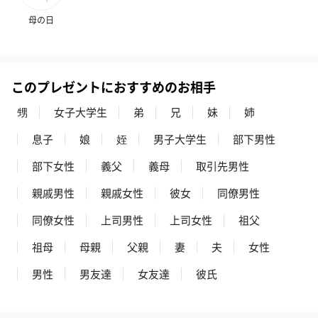
母の日
このプレゼントにおすすめのお相手
甥
女子大学生
弟
兄
妹
姉
息子
娘
姪
男子大学生
部下男性
部下女性
義父
義母
取引先男性
親戚男性
親戚女性
彼女
同僚男性
同僚女性
上司男性
上司女性
祖父
祖母
母親
父親
妻
夫
女性
男性
男友達
女友達
彼氏