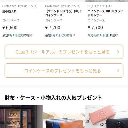
商品本体サイ
幅77mm×奥行76mm×高さ18mm
ズ
商品本体重量
34g
パッケージ内
ブランドカード、ブランドリーフレット
同梱物
パッケージ外
直方体化粧箱
装
CLuaR（シールアル）のプレゼントをもっと見る
パッケージ外
幅133mm×奥行98mm×高さ22mm
装サイズ
コインケースのプレゼントをもっと見る
パッケージ全
77g
体重量
製造国
バングラデシュ
財布・ケース・小物入れの人気プレゼント
お取り扱いに
革は雨などの水分に弱く、シミ・水ぶくれ・色落ちな
ついて
どの原因になりますので、お取り扱いにご注意くださ
い。
色焼け、色あせの原因となりますので、光が当たらな
い場所で保管してください。
本革の特性に
シワや傷があるもの＝質の悪い革とは一概には言えま