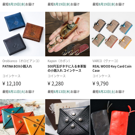
名前刻印が可能です
ご本人の名前やイニシャルを入れて、より特別のアイテムに。
名入れ文字最大【10文字】まで
※刻印可能文字：アルファベット、数字、一部記号（詳細画像を
ご確認ください）
※各版の数に制限があります※
【大文字】母音…各4個、子音…各1～2個
【小文字】母音…各4個、子音…各1～3個
【数字/記号】各1～2個
革タグで作ったオリジナルのリボンシール