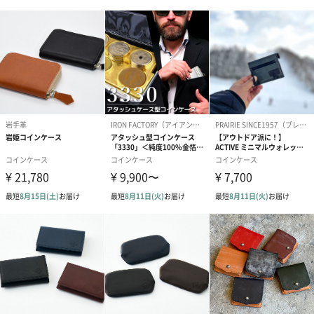
スやモチベーションを高めてくれる本革素材のアイテム。バイカ
ラーやトリプルカラーでビジネスシーンに遊び心を取り入れ、持
つだけで楽しくなるようなブランドを目指して。
そんな想いから、「CLuaR（シールアル）」は誕生しました。
上質でおしゃれな本革アイテムを贈りませんか？
上質なレザー製のアイテムはギフトに喜ばれます。カラーバリエ
ーションも豊富ですので、性別・年齢を問わずお選びいただけま
す。自分の持ち物にこだわりを持つ方や、自販機やパーキングの
自動精算機など日常生活で小銭をよく使う方への贈り物におすす
めです。
商品詳細情報