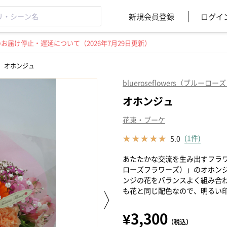
新規会員登録
ログイ
届け停止・遅延について（2026年7月29日更新）
>
オホンジュ
blueroseflowers（ブルーロ
オホンジュ
花束・ブーケ
(1件)
5.0
あたたかな交流を生み出すフラワーギ
ローズフラワーズ）」のオホン
ンジの花をバランスよく組み合
も花と同じ配色なので、明るい
¥3,300
（税込）