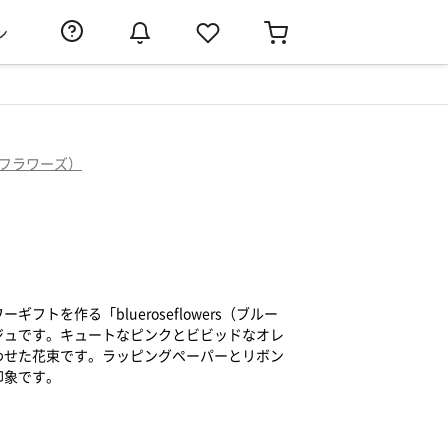
ン
ーズフラワーズ）
フトを作る「blueroseflowers（ブルー
ジュです。キュートなピンクとビビッドなオレ
わせた花束です。ラッピングペーパーとリボン
印象です。