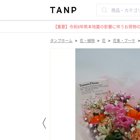
【重要】令和8年熊本地震の影響に伴うお荷物のお
>
>
>
タンプホーム
花・植物
花
花束・ブーケ