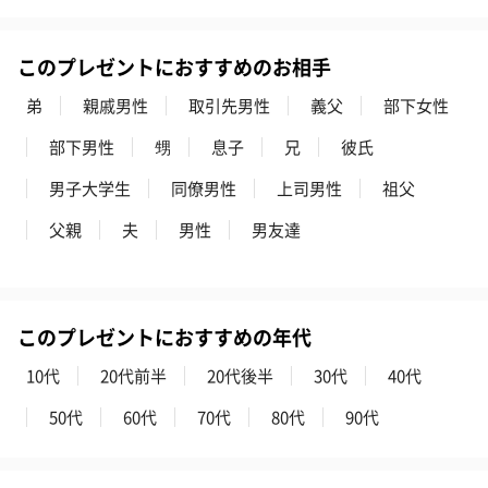
フラッグカプセル：イ
フラッグカプセル：イ
ショートイン
ンセンススティック
ンセンススティック
（GRAPE AND
（END）（880円）
（St.OSMANTHUS）
（880円）
このプレゼントにおすすめのお相手
（880円）
弟
親戚男性
取引先男性
義父
部下女性
部下男性
甥
息子
兄
彼氏
お酒
お酒を同梱してお届けいたします。
男子大学生
同僚男性
上司男性
祖父
※20歳未満の方への酒類の販売はいたしません。
父親
夫
男性
男友達
このプレゼントにおすすめの年代
10代
20代前半
20代後半
30代
40代
50代
60代
70代
80代
90代
プレミアムビール イネ
実楽山田錦 特別純米
ジョニ－ウォ
ディット（712円）
酒（655円）
ブラック１２年（
円）