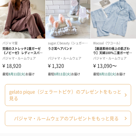
誕生日や結婚祝い・出産祝いなど、様々なシーンのメッセージカ
ードを同梱します。
メッセージカードや封筒のデザインは一部変更する場合がありま
す。
写真付きメッセージカ
写真付きメッセージカ
【誕生日】Hap
ード（680円）
ード（Thank you）ピ
Birthday ホ
gelato pique（ジェラートピケ）のプレゼントをもっと
ンク（680円）
刷なし）（11
見る
パジャマ・ルームウェアのプレゼントをもっと見る
のしカード
商品の形質上、のしを直接添付できない商品にのし風のカードを
同梱します。