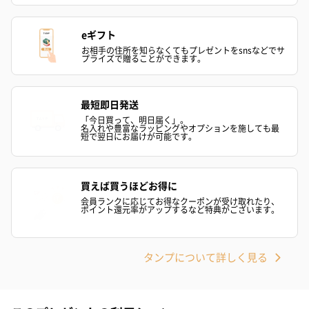
eギフト
お相手の住所を知らなくてもプレゼントをsnsなどでサ
プライズで贈ることができます。
最短即日発送
かき氷入浴剤4点セット
かき氷入浴剤4点セット
バスフラワー
「今日買って、明日届く」。
（ブルー）（748円）
（イエロー）（748円）
【Thank you】
名入れや豊富なラッピングやオプションを施しても最
短で翌日にお届けが可能です。
円）
買えば買うほどお得に
会員ランクに応じてお得なクーポンが受け取れたり、
ハンドタオル・ハンカチ
ポイント還元率がアップするなど特典がございます。
ハンドタオル・ハンカチを同梱してお届けいたします。ギフトへ
の＋αにおすすめです。
タンプについて詳しく見る