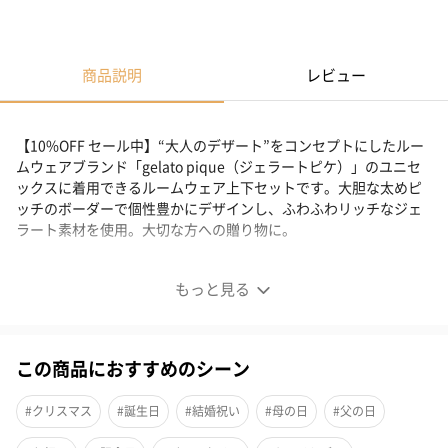
商品説明
レビュー
【10%OFF セール中】“大人のデザート”をコンセプトにしたルー
ムウェアブランド「gelato pique（ジェラートピケ）」のユニセ
ックスに着用できるルームウェア上下セットです。大胆な太めピ
ッチのボーダーで個性豊かにデザインし、ふわふわリッチなジェ
ラート素材を使用。大切な方への贈り物に。
カジュアルな2ボーダー ルームウェア
もっと見る
大胆な太めピッチのボーダーで個性豊かにデザインした、カジュ
アルなルームウェア。男性の方も女性の方も着用いただけるユニ
この商品におすすめのシーン
セックス仕様です。
#クリスマス
#誕生日
#結婚祝い
#母の日
#父の日
落ち着いた2色のカラーからお選びいただけます。