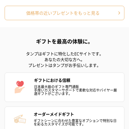
スキンケアグッズ
スキンケアグッズを同梱してお届けします。
価格帯の近いプレゼントをもっと見る
ギフトを最高の体験に。
タンプはギフトに特化したECサイトです。
あなたの大切な方へ。
プレゼントはタンプがお手伝いします。
ハンドクリーム3本セッ
シャワージェル＆ハン
シャワージェ
ト【ありがとう】
ドクリーム（ピンクグ
ドクリーム（
ギフトにおける信頼
（1,100円）
レープフルーツ）
ッシュローズ）（
日本最大級のギフト専門通販
（2,145円）
円）
手厚いカスタマーサポートで柔軟な対応やバイヤー厳
選ギフトがございます。
リラックスグッズ
オーダーメイドギフト
リラックスグッズを同梱してお届けします。
ギフトシーンに合わせた豊富なオプションで特別な日
を彩るカスタマイズが可能です。