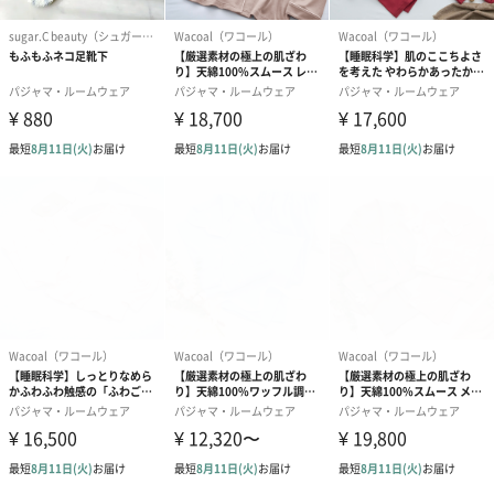
前下がり：8cm
裾幅：50cm
サイズ：L
着丈：71cm
バスト：114cm
袖丈：56.5cm
肩幅：52.5cm
ゆき丈：83cm
前下がり：8.5cm
裾幅：52cm
【パンツ】
サイズ：M
ウエスト：76cm
ヒップ：104cm
股上：31.5cm
股下：68cm
わたり幅：34cm
裾幅：19cm
サイズ：L
ウエスト：80cm
ヒップ：108cm
股上：32.5cm
股下：69.5cm
わたり幅：35.5cm