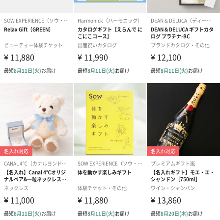
スイーツ
スイーツを同梱してお届けいたします。ギフトへの＋αにおすすめ
です。
ゼリーバウム カット
麦わらパンダバウム
3層デザート 
（レモン＆紅茶）（432
（バナナ味）（540円）
ェ〜国産フル
円）
り〜 3号（86