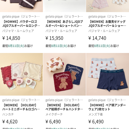
※照明の関係により、実際よりも色味が違って見える場合があり
ます。
またパソコン・スマートフォンなどの環境により、若干製品と画
像のカラーが異なる場合もございます。予めご了承ください。商
品の色味は、商品単品画像をご参照ください。
※商品画像はサンプルのため、色味やサイズ等の仕様に変更があ
る場合がございますので、予めご了承ください。
「gelato pique（ジェラートピケ）」
“大人のデザート”をコンセプトに、着心地へのこだわり、着る人
それぞれのライフスタイルに喜ばれるアイテムを“ファッションの
スウィーツ”として表現したルームウェアブランドです。
あらゆる年代の女性、男性に“お部屋の中のファッション”を贈り
ます。