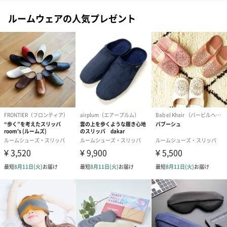
※のし下はご記入いただけません。
ルームウェアの人気プレゼント
※カードのデザインは一部変更する場合があります。
結婚祝い（御結婚御
出産祝い（御出産御
内祝い_蝶結び
祝）（110円）
祝）（110円）
（110円）
生花
生花のブーケを同梱します。
※9-15時にご注文いただく場合、最短のお届け可能日が通常より
も1日遅くなります。