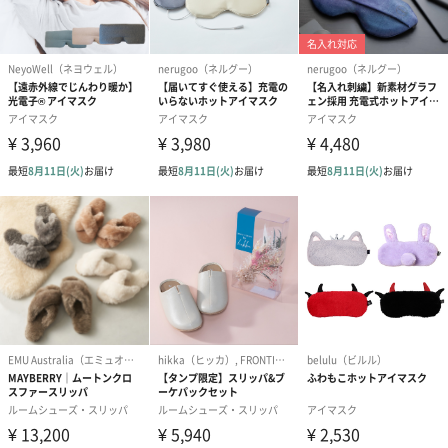
シーズンブーケ（ひま
ブーケ（ホワイトグリ
ブーケ（ピン
わり）（1,880円）
ーン）（1,650円）
（1,650円）
ドライフラワー・プリザーブドフラワー
自然のお花で作ったドライフラワー・プリザーブドフラワーを同
梱します。
一部花材が写真と異なる場合がございます。予めご了承くださ
い。パッケージに入れてお届けします。