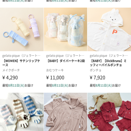
大切な方へ着心地抜群のルームウェアを贈りませんか？
ふんわりと柔らかい、ずっと触っていたくなるようなルームウェ
ア。ユニセックス仕様なので、男性の方にはもちろん、女性の方
への贈り物にも！大切な方へのプレゼントにぜひご利用くださ
い。
商品詳細情報
素材
ポリエステル97%、ナイロン2%、ポリウレタン1%
サイズ
【パーカー】
サイズ：M
着丈：68cm
バスト：110cm
袖丈：55cm
肩幅：51cm
ゆき丈：80.5cm