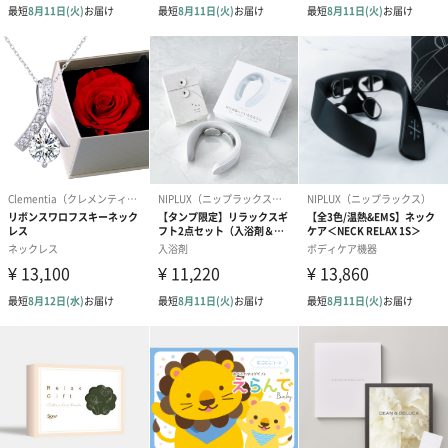
フラワーテディベア
テディベア（バニラ）
テディベア（
（2,390円）
（1,760円）
ル）（1,760円
紅茶・コーヒー・スイーツ
紅茶・コーヒー・スイーツを同梱してお届けいたします。ギフト
への＋αにおすすめです。
アールグレイ（HAPPY
アールグレイティー
フルーツティー
BIRTHDAY TO YOU）
（660円）
円）
（660円）