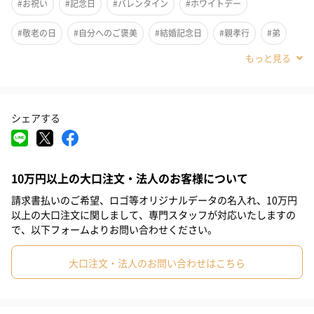
#お祝い
#記念日
#バレンタイン
#ホワイトデー
#敬老の日
#自分へのご褒美
#結婚記念日
#親孝行
#弟
＜GRAY＞
#親戚男性
#取引先男性
#義父
#部下女性
#部下男性
#甥
#息子
#兄
#彼氏
#男子大学生
#同僚男性
＜NAVY＞
シェアする
#上司男性
#祖父
#父親
#夫
#男性
#男友達
セット内容
#10代
#20代前半
#20代後半
#30代
#40代
#50代
10万円以上の大口注文・法人のお客様について
【HOMME】ジェラート2ボーダーパーカー
#60代
#70代
#80代
#90代
請求書払いのご希望、ロゴ等オリジナルデータの名入れ、10万円
以上の大口注文に関しまして、専門スタッフが対応いたしますの
大胆な2ボーダーでカジュアルに魅せるジップパーカー。定番の形
で、以下フォームよりお問い合わせください。
だからデイリーに使えて、後ろ見頃の裾は大きなロゴデザインで
アクセントを付けました。
大口注文・法人のお問い合わせはこちら