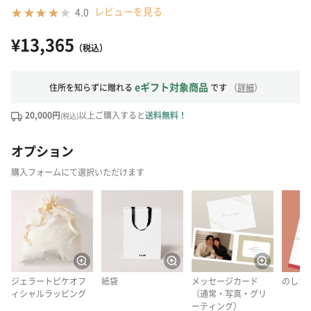
レビューを見る
4.0
¥13,365
（税込）
eギフト対象商品
住所を知らずに贈れる
です
（
詳細
）
20,000円
以上ご購入すると
送料無料！
(税込)
オプション
購入フォームにて選択いただけます
ジェラートピケオフ
紙袋
メッセージカード
のしカ
ィシャルラッピング
（通常・写真・グリ
ーティング）