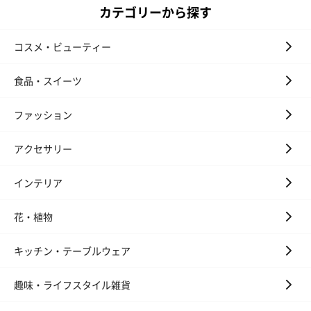
カテゴリーから探す
おつまみ・その他
コスメ・ビューティー
お酒にぴったりのおつまみ・サプリを同梱してお届けいたしま
す。
食品・スイーツ
ファッション
アクセサリー
インテリア
いぶりがっことチーズ
ごろっとうまみ チーズ
しょっつるナッ
花・植物
のオイル漬（981円）
のオイル漬（塩麹&レモ
円）
ン）（981円）
キッチン・テーブルウェア
趣味・ライフスタイル雑貨