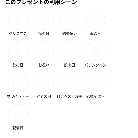
このプレゼントの利用シーン
花束ハンドタオル（ピ
花束ハンドタオル（ブ
花束ハンドタ
クリスマス
誕生日
結婚祝い
母の日
ンク）（1,760円）
ルー）（1,760円）
ワイト）（1,7
父の日
お祝い
記念日
バレンタイン
キャンドル・お香
キャンドル・お香を同梱してお届けいたします。
ホワイトデー
敬老の日
自分へのご褒美
結婚記念日
親孝行