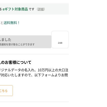
eギフト対象商品
る
です
（
詳細
）
ると
送料無料！
しました
荷通知を受け取ることができます
人のお客様について
ジナルデータの名入れ、10万円以上の大口注
が対応いたしますので、以下フォームよりお問
こちら