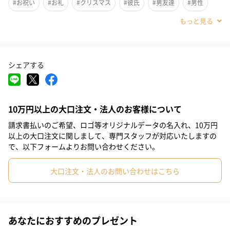
#お祝い
#お礼
#クリスマス
#彼氏
#男友達
#男性
■原産国：日本
#弟
#兄
#親戚男性
#夫
#男子大学生
備考
SAVE LOVE POCKET(コンドーム入れポケット)：左前
の内側に約55×70mmのポケット付き
#小学生高学年の男の子
#男子中学生
#男子高校生
シェアする
#20代後半
#20代前半
#30代
#40代
商品オプション情報
10万円以上の大口注文・法人のお客様について
お届けボックスオプション
請求書払いのご希望、ロゴ等オリジナルデータの名入れ、10万円
配送用のダンボールを装飾いたします。お相手のご住所に直接お
以上の大口注文に関しまして、専門スタッフが対応いたしますの
送りする際に人気のオプションです。お相手に直接手渡しする場
で、以下フォームよりお問い合わせください。
合は、紙袋との併用もおすすめです。
大口注文・法人のお問い合わせはこちら
あなたにおすすめのプレゼント