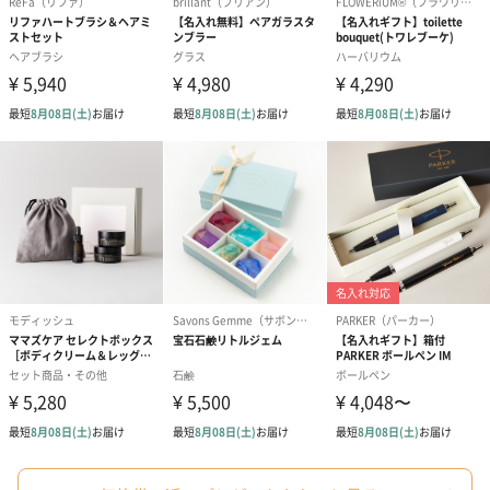
フラッグカプセル：イ
フラッグカプセル：イ
ショートイン
ンセンススティック
ンセンススティック
（GRAPE AND
（END）（880円）
（St.OSMANTHUS）
（880円）
（880円）
お酒
お酒を同梱してお届けいたします。
※20歳未満の方への酒類の販売はいたしません。