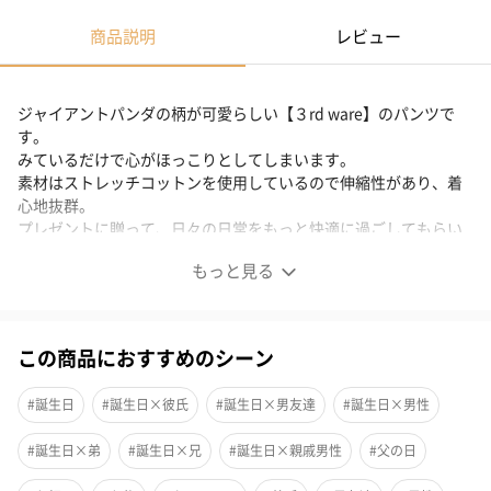
商品説明
レビュー
ジャイアントパンダの柄が可愛らしい【３rd ware】のパンツで
す。
みているだけで心がほっこりとしてしまいます。
素材はストレッチコットンを使用しているので伸縮性があり、着
心地抜群。
プレゼントに贈って、日々の日常をもっと快適に過ごしてもらい
ましょう。
もっと見る
商品詳細情報
この商品におすすめのシーン
カップ部分
前閉じ、2枚生地仕様
付属品
SAVE LOVE POCKET
#誕生日
#誕生日×彼氏
#誕生日×男友達
#誕生日×男性
サイズ
2(M)76～84cm
#誕生日×弟
#誕生日×兄
#誕生日×親戚男性
#父の日
素材
本体＝綿95％ ポリウレタン5％、ゴム部分＝ナイロン
71％ ポリエステル21％ ポリウレタン8％