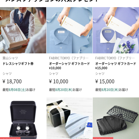
アールグレイ（HAPPY
アールグレイティー
フルーツティー
BIRTHDAY TO YOU）
（660円）
円）
（660円）
スイーツ
スイーツを同梱してお届けいたします。ギフトへの＋αにおすすめ
です。