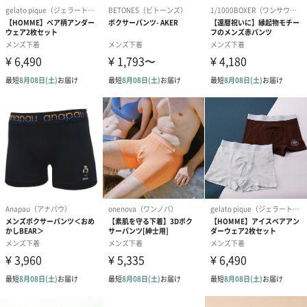
メッセージカード（通常・写真・グリーティング）
誕生日や結婚祝い・出産祝いなど、様々なシーンのメッセージカ
ードを同梱します。
メッセージカードや封筒のデザインは一部変更する場合がありま
す。
写真付きメッセージカ
写真付きメッセージカ
【誕生日】Hap
ード（680円）
ード（Thank you）ピ
Birthday ホ
ンク（680円）
刷なし）（11