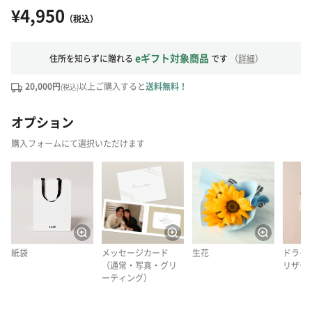
¥4,950
（税込）
eギフト対象商品
住所を知らずに贈れる
です
（
詳細
）
20,000円
以上ご購入すると
送料無料！
(税込)
オプション
購入フォームにて選択いただけます
紙袋
メッセージカード
生花
ドライ
（通常・写真・グリ
リザー
ーティング）