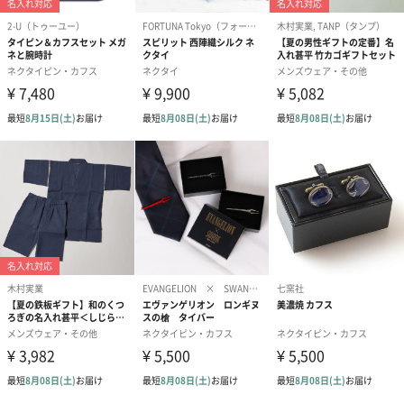
ゼリーバウム カット
麦わらパンダバウム
3層デザート 
（レモン＆紅茶）（432
（バナナ味）（540円）
ェ〜国産フル
円）
り〜 3号（86
スキンケアグッズ
スキンケアグッズを同梱してお届けします。
ハンドクリーム3本セッ
シャワージェル＆ハン
シャワージェ
ト【ありがとう】
ドクリーム（ピンクグ
ドクリーム（
（1,100円）
レープフルーツ）
ッシュローズ）（
（2,145円）
円）