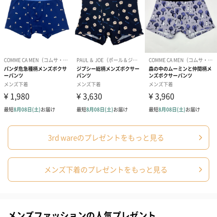
フラワーテディベア
テディベア（バニラ）
テディベア（
（2,390円）
（1,760円）
ル）（1,760円
紅茶・コーヒー・スイーツ
紅茶・コーヒー・スイーツを同梱してお届けいたします。ギフト
3rd wareのプレゼントをもっと見る
への＋αにおすすめです。
メンズ下着のプレゼントをもっと見る
メンズファッションの人気プレゼント