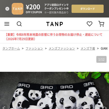
【重要】令和8年熊本地震の影響に伴うお荷物のお届け停止・遅延について
（2026年7月29日更新）
タンプホーム
>
ファッション
>
メンズファッション
>
メンズ下着
>
GIAN
1
/
12