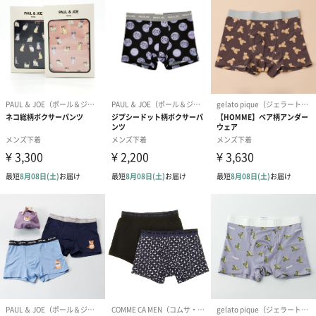
生花
生花のブーケを同梱します。
※9-15時にご注文いただく場合、最短のお届け可能日が通常より
も1日遅くなります。
シーズンブーケ（ひま
ブーケ（ホワイトグリ
ブーケ（ピン
わり）（1,880円）
ーン）（1,650円）
（1,650円）
ドライフラワー・プリザーブドフラワー
自然のお花で作ったドライフラワー・プリザーブドフラワーを同
梱します。
一部花材が写真と異なる場合がございます。予めご了承くださ