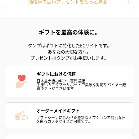
価格帯の近いプレゼントをもっと見る
プレミアムビール イネ
実楽山田錦 特別純米
ジョニ－ウォ
ディット（712円）
酒（655円）
ブラック１２年（
ギフトを最高の体験に。
円）
タンプはギフトに特化したECサイトです。
あなたの大切な方へ。
おつまみ・その他
プレゼントはタンプがお手伝いします。
お酒にぴったりのおつまみ・サプリを同梱してお届けいたしま
す。
ギフトにおける信頼
日本最大級のギフト専門通販
手厚いカスタマーサポートで柔軟な対応やバイヤー厳
選ギフトがございます。
オーダーメイドギフト
ギフトシーンに合わせた豊富なオプションで特別な日
を彩るカスタマイズが可能です。
いぶりがっことチーズ
ごろっとうまみ チーズ
しょっつるナッ
のオイル漬（981円）
のオイル漬（塩麹&レモ
円）