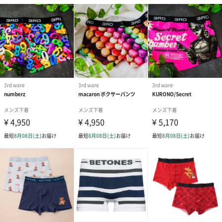
ダンボール装飾（ひま
ダンボール装飾（チュ
ダンボール装
わり）（720円）
ーリップ）（720円）
イトピンク×
ト）（580円）
紙袋
お渡し用の紙袋です。
商品に合わせたサイズをお届けします。
あり（280円）