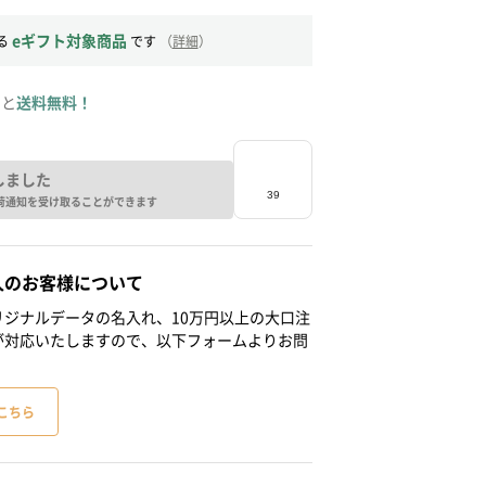
eギフト対象商品
る
です
（
詳細
）
ると
送料無料！
しました
荷通知を受け取ることができます
人のお客様について
ジナルデータの名入れ、10万円以上の大口注
が対応いたしますので、以下フォームよりお問
こちら