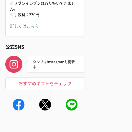
※セブンイレブンは取り扱いできませ
ん。
※手数料：330円
詳しくはこちら
公式SNS
タンプはInstagramも更新
中！
おすすめギフトをチェック
飾（花ライトブル
ダンボール装飾（ミモザ）
ダンボール装飾
）（580円）
（580円）
ト×ゴールド）（