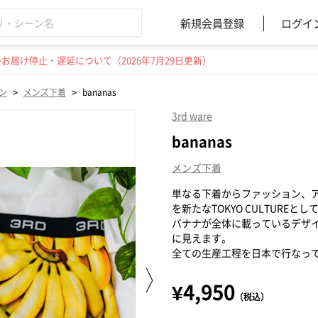
新規会員登録
ログイ
届け停止・遅延について（2026年7月29日更新）
>
>
ン
メンズ下着
bananas
3rd ware
bananas
メンズ下着
単なる下着からファッション、
を新たなTOKYO CULTUREと
バナナが全体に載っているデザ
に見えます。
全ての生産工程を日本で行なっ
¥4,950
（税込）