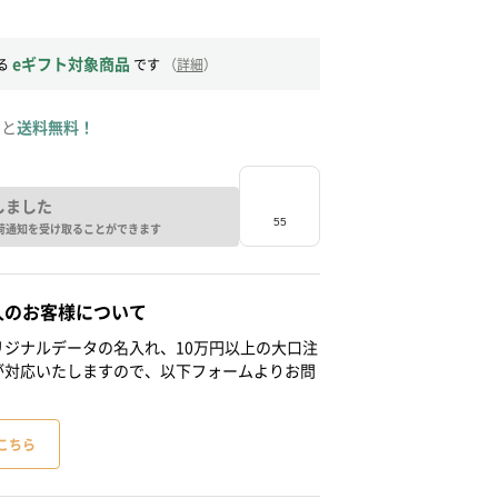
eギフト対象商品
る
です
（
詳細
）
ると
送料無料！
しました
荷通知を受け取ることができます
人のお客様について
ジナルデータの名入れ、10万円以上の大口注
が対応いたしますので、以下フォームよりお問
こちら