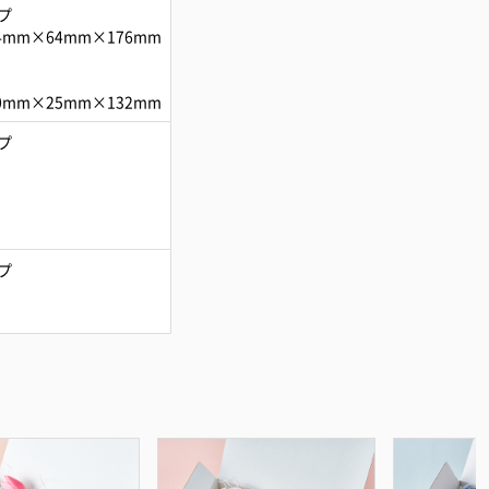
プ
4mm×64mm×176mm
0mm×25mm×132mm
プ
プ