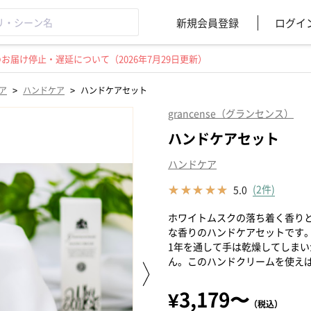
新規会員登録
ログイ
届け停止・遅延について（2026年7月29日更新）
>
>
ア
ハンドケア
ハンドケアセット
grancense（グランセンス）
ハンドケアセット
ハンドケア
(2件)
5.0
ホワイトムスクの落ち着く香り
な香りのハンドケアセットです
1年を通して手は乾燥してしま
ん。このハンドクリームを使え
¥3,179〜
（税込）